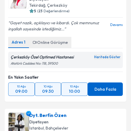
Tekirdağ
, Çerkezköy
5
(
23
Değerlendirme)
Gayet nazik, açıklayıcı ve kibardı. Çok memnunuz
Devamı
inşallah sayesinde istediğimiz...
Adres
1
Online Görüşme
Çerkezköy Özel Optimed Hastanesi
Haritada Göster
Atatürk Caddesi No: 118, 59500
En Yakın Saatler
10 Ağu
10 Ağu
10 Ağu
Daha Fazla
09:00
09:30
10:00
Dyt. Berfin Özen
Diyetisyen
İstanbul
, Bahçelievler