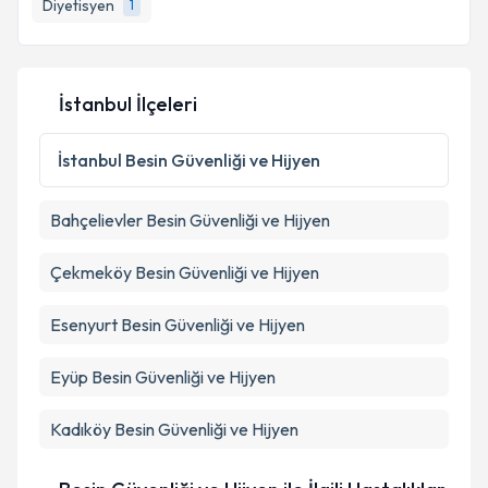
Diyetisyen
1
E-posta Adresiniz
İstanbul İlçeleri
Kişisel verilerimin işlenmesine ilişkin
Aydınlatma
Metni
'ni okudum ve kişisel verilerimin belirtilen
İstanbul
Besin Güvenliği ve Hijyen
kapsamda işlenmesini kabul ediyorum.
Bahçelievler
Besin Güvenliği ve Hijyen
Takvim Talebini Gönder
Çekmeköy
Besin Güvenliği ve Hijyen
Esenyurt
Besin Güvenliği ve Hijyen
Eyüp
Besin Güvenliği ve Hijyen
Kadıköy
Besin Güvenliği ve Hijyen