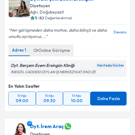
oluşturun. Size bu uzmandan randevu almanız için bir
Diyetisyen
takvim hazırlandığında e-posta ile bilgilendireceğiz.
Ağrı
, Doğubeyazıt
5
(
82
Değerlendirme)
E-posta Adresiniz
Her görüşmeden daha motive, daha bilinçli ve daha
Devamı
umutlu ayrılıyoruz....
Adres
1
Online Görüşme
Kişisel verilerimin işlenmesine ilişkin
Aydınlatma
Metni
'ni okudum ve kişisel verilerimin belirtilen
kapsamda işlenmesini kabul ediyorum.
Dyt. Berçem Ecem Ersingün Kliniği
Haritada Göster
İNEGÖL CADDESİ CEYLAN İŞ MERKEZİ KAT:3 NO:33
Takvim Talebini Gönder
En Yakın Saatler
10 Ağu
10 Ağu
10 Ağu
Daha Fazla
09:00
09:30
10:00
Dyt. İrem Araç
Diyetisyen