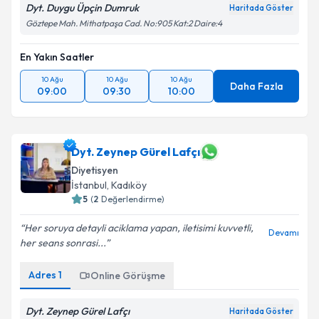
Dyt. Duygu Üpçin Dumruk
Haritada Göster
Göztepe Mah. Mithatpaşa Cad. No:905 Kat:2 Daire:4
En Yakın Saatler
10 Ağu
10 Ağu
10 Ağu
Daha Fazla
09:00
09:30
10:00
Dyt. Zeynep Gürel Lafçı
Diyetisyen
İstanbul
, Kadıköy
5
(
2
Değerlendirme)
Her soruya detayli aciklama yapan, iletisimi kuvvetli,
Devamı
her seans sonrasi...
Adres
1
Online Görüşme
Dyt. Zeynep Gürel Lafçı
Haritada Göster