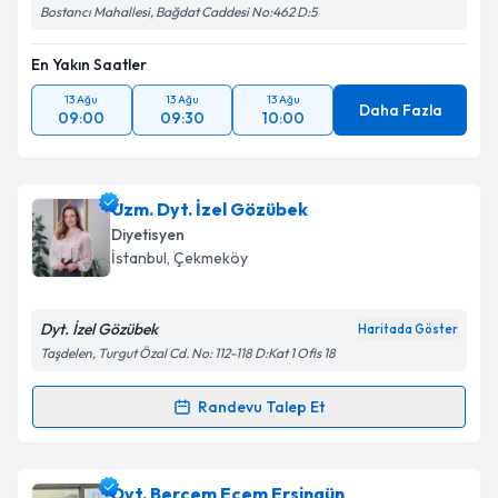
Bostancı Mahallesi, Bağdat Caddesi No:462 D:5
En Yakın Saatler
13 Ağu
13 Ağu
13 Ağu
Daha Fazla
09:00
09:30
10:00
Uzm. Dyt. İzel Gözübek
Diyetisyen
İstanbul
, Çekmeköy
Dyt. İzel Gözübek
Haritada Göster
Taşdelen, Turgut Özal Cd. No: 112-118 D:Kat 1 Ofis 18
Randevu Talep Et
Randevu Takvimi Talebi
Uzm. Dyt. İzel Gözübek
için randevu takvimi talebi
Dyt. Berçem Ecem Ersingün