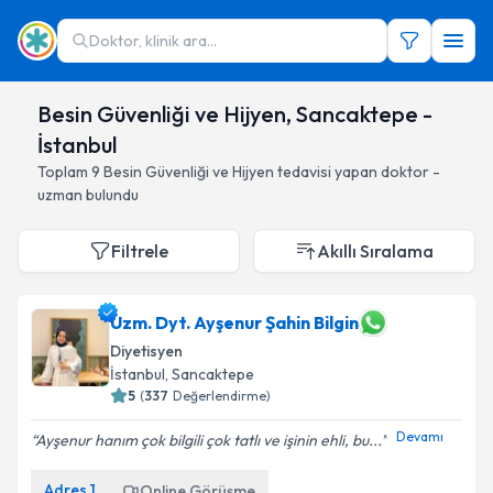
Doktor, klinik ara...
Besin Güvenliği ve Hijyen, Sancaktepe -
İstanbul
Toplam
9
Besin Güvenliği ve Hijyen
tedavisi yapan doktor -
uzman bulundu
Filtrele
Akıllı Sıralama
Uzm. Dyt. Ayşenur Şahin Bilgin
Diyetisyen
İstanbul
, Sancaktepe
5
(
337
Değerlendirme)
Devamı
Ayşenur hanım çok bilgili çok tatlı ve işinin ehli, bu...
Adres
1
Online Görüşme