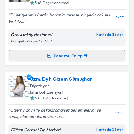
5
(
8
Değerlendirme)
Diyetisyenmiz Berfin hanımla yaklaşık bir yıldır çok sıkı
Devamı
bir kilo...
Özel Ataköy Hastanesi
Haritada Göster
Hürriyet, Hürriyet Cd. No:1
Randevu Talep Et
Randevu Takvimi Talebi
Dyt. Berfin Özen
için randevu takvimi talebi
Uzm. Dyt. Gizem Gümüşhan
oluşturun. Size bu uzmandan randevu almanız için bir
Diyetisyen
takvim hazırlandığında e-posta ile bilgilendireceğiz.
İstanbul
, Esenyurt
5
(
1
Değerlendirme)
E-posta Adresiniz
Gizem hanım ile defalarca diyet denemelerim ve
Devamı
sonuç alamamalarım üzerine...
Elitium Cerrahi Tıp Merkezi
Haritada Göster
Kişisel verilerimin işlenmesine ilişkin
Aydınlatma