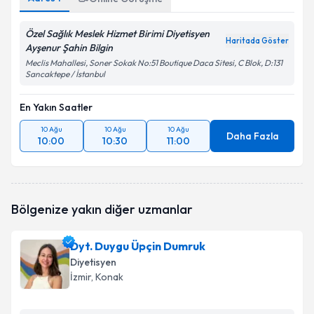
Özel Sağlık Meslek Hizmet Birimi Diyetisyen
Haritada Göster
Ayşenur Şahin Bilgin
Meclis Mahallesi, Soner Sokak No:51 Boutique Daca Sitesi, C Blok, D:131
Sancaktepe / İstanbul
En Yakın Saatler
10 Ağu
10 Ağu
10 Ağu
Daha Fazla
10:00
10:30
11:00
Bölgenize yakın diğer uzmanlar
Dyt. Duygu Üpçin Dumruk
Diyetisyen
İzmir
, Konak