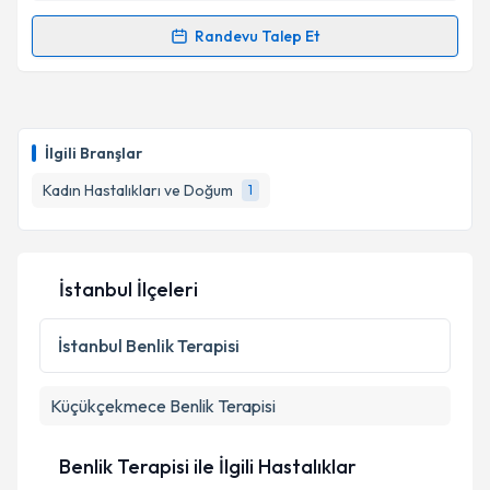
Randevu Talep Et
Randevu Takvimi Talebi
Op. Dr. Havva Tibatan Aygün
için randevu takvimi
talebi oluşturun. Size bu uzmandan randevu almanız
İlgili Branşlar
için bir takvim hazırlandığında e-posta ile
bilgilendireceğiz.
Kadın Hastalıkları ve Doğum
1
E-posta Adresiniz
İstanbul İlçeleri
Kişisel verilerimin işlenmesine ilişkin
Aydınlatma
İstanbul
Benlik Terapisi
Metni
'ni okudum ve kişisel verilerimin belirtilen
kapsamda işlenmesini kabul ediyorum.
Küçükçekmece
Benlik Terapisi
Takvim Talebini Gönder
Benlik Terapisi ile İlgili Hastalıklar