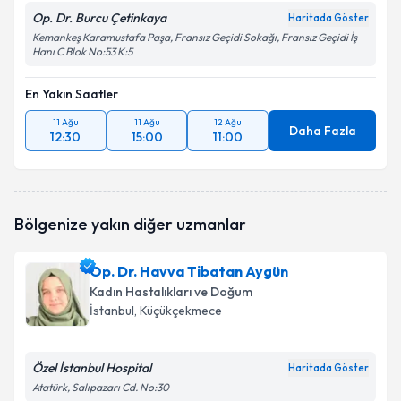
Op. Dr. Burcu Çetinkaya
Haritada Göster
Kemankeş Karamustafa Paşa, Fransız Geçidi Sokağı, Fransız Geçidi İş
Hanı C Blok No:53 K:5
En Yakın Saatler
11 Ağu
11 Ağu
12 Ağu
Daha Fazla
12:30
15:00
11:00
Bölgenize yakın diğer uzmanlar
Op. Dr. Havva Tibatan Aygün
Kadın Hastalıkları ve Doğum
İstanbul
, Küçükçekmece
Özel İstanbul Hospital
Haritada Göster
Atatürk, Salıpazarı Cd. No:30