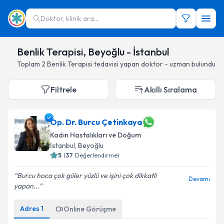
Doktor, klinik ara...
Benlik Terapisi, Beyoğlu - İstanbul
Toplam
2
Benlik Terapisi
tedavisi yapan doktor - uzman bulundu
Filtrele
Akıllı Sıralama
Op. Dr. Burcu Çetinkaya
Kadın Hastalıkları ve Doğum
İstanbul
, Beyoğlu
5
(
37
Değerlendirme)
Burcu hoca çok güler yüzlü ve işini çok dikkatli
Devamı
yapan...
Adres
1
Online Görüşme