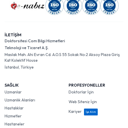
İLETİŞİM
Doktorsitesi Com Bilgi Hizmetleri
Teknoloji ve Ticaret A.Ş.
Maslak Mah. Ahi Evran Cd. A.O.S 55 Sokak No:2 Aksoy Plaza Giriş
Kat Kolektif House
İstanbul, Türkiye
SAĞLIK
PROFESYONELLER
Uzmanlar
Doktorlar İçin
Uzmanlık Alanları
Web Siteniz İçin
Hastalıklar
Kariyer
İşe Alım
Hizmetler
Hastaneler