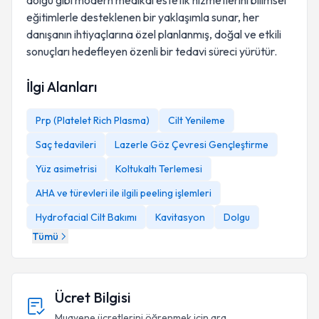
dolgu gibi modern medikal estetik hizmetlerini bilimsel
eğitimlerle desteklenen bir yaklaşımla sunar, her
danışanın ihtiyaçlarına özel planlanmış, doğal ve etkili
sonuçları hedefleyen özenli bir tedavi süreci yürütür.
İlgi Alanları
Prp (Platelet Rich Plasma)
Cilt Yenileme
Saç tedavileri
Lazerle Göz Çevresi Gençleştirme
Yüz asimetrisi
Koltukaltı Terlemesi
AHA ve türevleri ile ilgili peeling işlemleri
Hydrofacial Cilt Bakımı
Kavitasyon
Dolgu
Tümü
Ücret Bilgisi
Muayene ücretlerini öğrenmek için ara