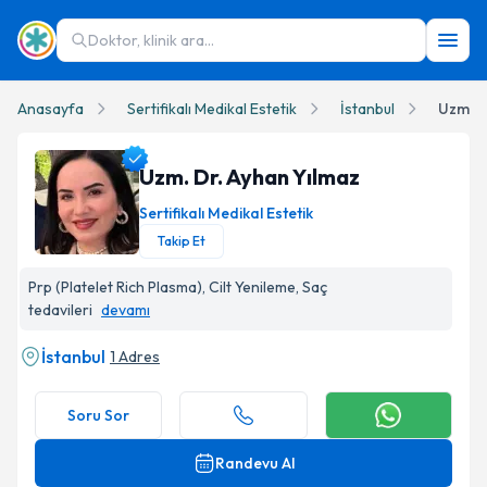
Doktor, klinik ara...
Anasayfa
Sertifikalı Medikal Estetik
İstanbul
Uzm. D
Uzm. Dr. Ayhan Yılmaz
Sertifikalı Medikal Estetik
Takip Et
Uzm. Dr. Ayhan Yılmaz Profil Fotoğrafı
Prp (Platelet Rich Plasma), Cilt Yenileme, Saç
tedavileri
devamı
İstanbul
1 Adres
Soru Sor
Randevu Al