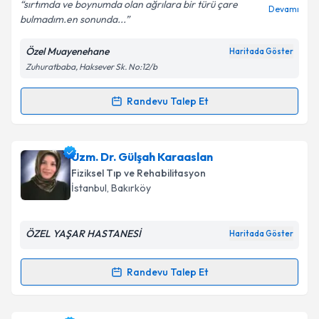
sırtımda ve boynumda olan ağrılara bir türü çare
Devamı
bulmadım.en sonunda...
Özel Muayenehane
Haritada Göster
Kişisel verilerimin işlenmesine ilişkin
Aydınlatma
Zuhuratbaba, Haksever Sk. No:12/b
Metni
'ni okudum ve kişisel verilerimin belirtilen
kapsamda işlenmesini kabul ediyorum.
Randevu Talep Et
Randevu Takvimi Talebi
Takvim Talebini Gönder
Doç. Dr. Demet Tekdöş Demircioğlu
için randevu
Uzm. Dr. Gülşah Karaaslan
takvimi talebi oluşturun. Size bu uzmandan randevu
Fiziksel Tıp ve Rehabilitasyon
almanız için bir takvim hazırlandığında e-posta ile
İstanbul
,
Bakırköy
bilgilendireceğiz.
E-posta Adresiniz
ÖZEL YAŞAR HASTANESİ
Haritada Göster
Randevu Talep Et
Randevu Takvimi Talebi
Kişisel verilerimin işlenmesine ilişkin
Aydınlatma
Metni
'ni okudum ve kişisel verilerimin belirtilen