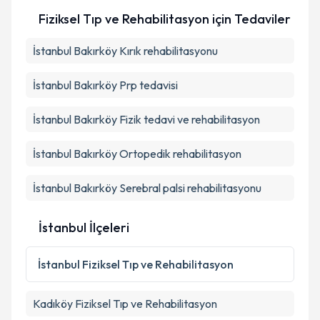
talebi oluşturun. Size bu uzmandan randevu almanız
Fiziksel Tıp ve Rehabilitasyon
için Tedaviler
için bir takvim hazırlandığında e-posta ile
bilgilendireceğiz.
İstanbul Bakırköy Kırık rehabilitasyonu
E-posta Adresiniz
İstanbul Bakırköy Prp tedavisi
İstanbul Bakırköy Fizik tedavi ve rehabilitasyon
Kişisel verilerimin işlenmesine ilişkin
Aydınlatma
Metni
'ni okudum ve kişisel verilerimin belirtilen
İstanbul Bakırköy Ortopedik rehabilitasyon
kapsamda işlenmesini kabul ediyorum.
İstanbul Bakırköy Serebral palsi rehabilitasyonu
Takvim Talebini Gönder
İstanbul İlçeleri
İstanbul
Fiziksel Tıp ve Rehabilitasyon
Kadıköy
Fiziksel Tıp ve Rehabilitasyon