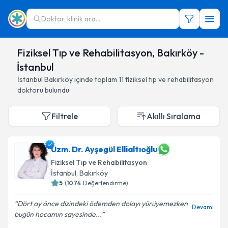
Doktor, klinik ara...
Fiziksel Tıp ve Rehabilitasyon, Bakırköy -
İstanbul
İstanbul
Bakırköy
içinde toplam
11
fiziksel tıp ve rehabilitasyon
doktoru
bulundu
Filtrele
Akıllı Sıralama
Uzm. Dr. Ayşegül Ellialtıoğlu
Fiziksel Tıp ve Rehabilitasyon
İstanbul
,
Bakırköy
5
(
1074
Değerlendirme)
Dört ay önce dizindeki ödemden dolayı yürüyemezken
Devamı
bugün hocamın sayesinde...