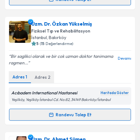
Randevu Takvimi Talebi
Metni
'ni okudum ve kişisel verilerimin belirtilen
kapsamda işlenmesini kabul ediyorum.
Uzm. Dr. Suna Mahmuti Roylas
için randevu takvimi
Uzm. Dr. Özkan Yükselmiş
talebi oluşturun. Size bu uzmandan randevu almanız
Takvim Talebini Gönder
Fiziksel Tıp ve Rehabilitasyon
için bir takvim hazırlandığında e-posta ile
İstanbul
,
Bakırköy
bilgilendireceğiz.
5
(
15
Değerlendirme)
E-posta Adresiniz
Bir saglikci olarak ve bir cok uzman doktor tanimama
Devamı
ragmen...
Adres
1
Adres
2
Kişisel verilerimin işlenmesine ilişkin
Aydınlatma
Metni
'ni okudum ve kişisel verilerimin belirtilen
Acıbadem International Hastanesi
Haritada Göster
kapsamda işlenmesini kabul ediyorum.
Yeşilköy, Yeşilköy İstanbul Cd. No:82, 34149 Bakırköy/İstanbul
Randevu Talep Et
Takvim Talebini Gönder
Randevu Takvimi Talebi
Uzm. Dr. Özkan Yükselmiş
için randevu takvimi
Uzm. Dr. Ahmet Sümen