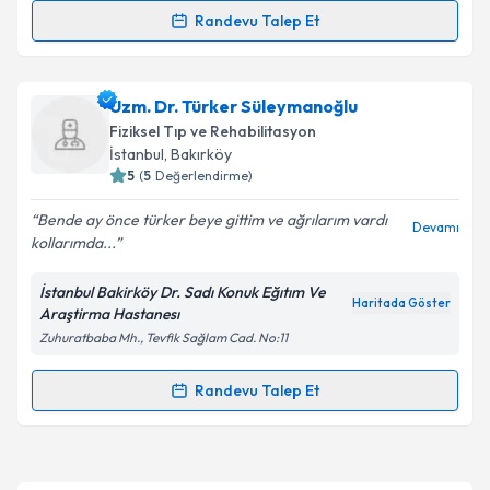
Kişisel verilerimin işlenmesine ilişkin
Aydınlatma
Randevu Talep Et
Randevu Takvimi Talebi
Metni
'ni okudum ve kişisel verilerimin belirtilen
kapsamda işlenmesini kabul ediyorum.
Uzm. Dr. Necdet Dumancı
için randevu takvimi
Uzm. Dr. Türker Süleymanoğlu
talebi oluşturun. Size bu uzmandan randevu almanız
Takvim Talebini Gönder
Fiziksel Tıp ve Rehabilitasyon
için bir takvim hazırlandığında e-posta ile
İstanbul
,
Bakırköy
bilgilendireceğiz.
5
(
5
Değerlendirme)
E-posta Adresiniz
Bende ay önce türker beye gittim ve ağrılarım vardı
Devamı
kollarımda...
İstanbul Bakirköy Dr. Sadı Konuk Eğıtım Ve
Haritada Göster
Araştirma Hastanesı
Kişisel verilerimin işlenmesine ilişkin
Aydınlatma
Zuhuratbaba Mh., Tevfik Sağlam Cad. No:11
Metni
'ni okudum ve kişisel verilerimin belirtilen
kapsamda işlenmesini kabul ediyorum.
Randevu Talep Et
Randevu Takvimi Talebi
Takvim Talebini Gönder
Uzm. Dr. Türker Süleymanoğlu
için randevu takvimi