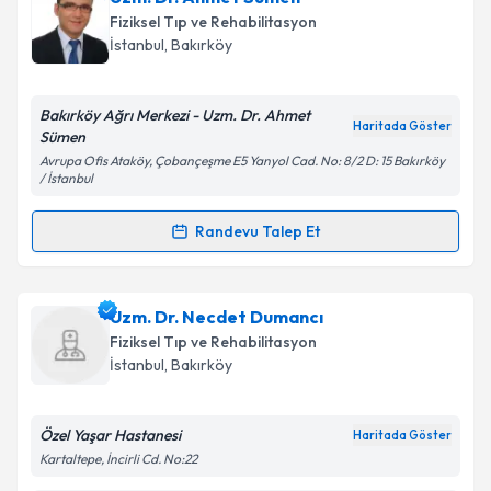
talebi oluşturun. Size bu uzmandan randevu almanız
Fiziksel Tıp ve Rehabilitasyon
için bir takvim hazırlandığında e-posta ile
İstanbul
,
Bakırköy
bilgilendireceğiz.
E-posta Adresiniz
Bakırköy Ağrı Merkezi - Uzm. Dr. Ahmet
Haritada Göster
Sümen
Avrupa Ofis Ataköy, Çobançeşme E5 Yanyol Cad. No: 8/2 D: 15 Bakırköy
/ İstanbul
Kişisel verilerimin işlenmesine ilişkin
Aydınlatma
Randevu Talep Et
Metni
'ni okudum ve kişisel verilerimin belirtilen
Randevu Takvimi Talebi
kapsamda işlenmesini kabul ediyorum.
Uzm. Dr. Ahmet Sümen
için randevu takvimi talebi
Uzm. Dr. Necdet Dumancı
Takvim Talebini Gönder
oluşturun. Size bu uzmandan randevu almanız için bir
Fiziksel Tıp ve Rehabilitasyon
takvim hazırlandığında e-posta ile bilgilendireceğiz.
İstanbul
,
Bakırköy
E-posta Adresiniz
Özel Yaşar Hastanesi
Haritada Göster
Kartaltepe, İncirli Cd. No:22