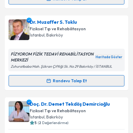
Randevu Takvimi Talebi
Takvim Talebini Gönder
Uzm. Dr. Zekeriya Gür
için randevu takvimi talebi
Dr. Muzaffer S. Toklu
oluşturun. Size bu uzmandan randevu almanız için bir
Fiziksel Tıp ve Rehabilitasyon
takvim hazırlandığında e-posta ile bilgilendireceğiz.
İstanbul
,
Bakırköy
E-posta Adresiniz
FİZYOROM FİZİK TEDAVİ REHABİLİTASYON
Haritada Göster
MERKEZİ
Zuhuratbaba Mah. Şükran Çiftliği Sk. No 29 Bakırköy / İSTANBUL
Kişisel verilerimin işlenmesine ilişkin
Aydınlatma
Metni
'ni okudum ve kişisel verilerimin belirtilen
Randevu Talep Et
Randevu Takvimi Talebi
kapsamda işlenmesini kabul ediyorum.
Dr. Muzaffer S. Toklu
için randevu takvimi talebi
Doç. Dr. Demet Tekdöş Demircioğlu
Takvim Talebini Gönder
oluşturun. Size bu uzmandan randevu almanız için bir
Fiziksel Tıp ve Rehabilitasyon
takvim hazırlandığında e-posta ile bilgilendireceğiz.
İstanbul
,
Bakırköy
5
(
2
Değerlendirme)
E-posta Adresiniz