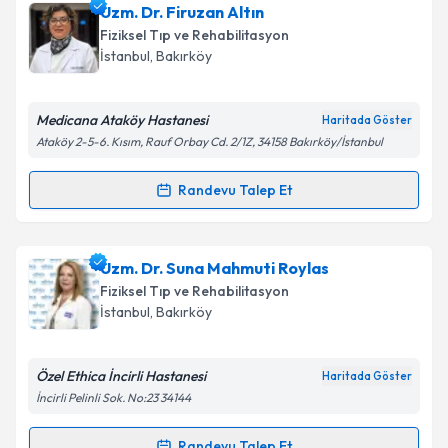
kapsamda işlenmesini kabul ediyorum.
Uzm. Dr. Gülşah Karaaslan
için randevu takvimi
Uzm. Dr. Firuzan Altın
talebi oluşturun. Size bu uzmandan randevu almanız
Fiziksel Tıp ve Rehabilitasyon
için bir takvim hazırlandığında e-posta ile
İstanbul
,
Bakırköy
bilgilendireceğiz.
Takvim Talebini Gönder
E-posta Adresiniz
Medicana Ataköy Hastanesi
Haritada Göster
Ataköy 2-5-6. Kısım, Rauf Orbay Cd. 2/1Z, 34158 Bakırköy/İstanbul
Randevu Talep Et
Randevu Takvimi Talebi
Kişisel verilerimin işlenmesine ilişkin
Aydınlatma
Metni
'ni okudum ve kişisel verilerimin belirtilen
kapsamda işlenmesini kabul ediyorum.
Uzm. Dr. Firuzan Altın
için randevu takvimi talebi
Uzm. Dr. Suna Mahmuti Roylas
oluşturun. Size bu uzmandan randevu almanız için bir
Fiziksel Tıp ve Rehabilitasyon
takvim hazırlandığında e-posta ile bilgilendireceğiz.
Takvim Talebini Gönder
İstanbul
,
Bakırköy
E-posta Adresiniz
Özel Ethica İncirli Hastanesi
Haritada Göster
İncirli Pelinli Sok. No:23 34144
Kişisel verilerimin işlenmesine ilişkin
Aydınlatma
Randevu Talep Et