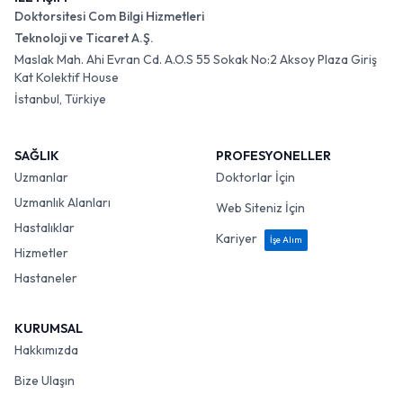
Doktorsitesi Com Bilgi Hizmetleri
Teknoloji ve Ticaret A.Ş.
Maslak Mah. Ahi Evran Cd. A.O.S 55 Sokak No:2 Aksoy Plaza Giriş
Kat Kolektif House
İstanbul, Türkiye
SAĞLIK
PROFESYONELLER
Uzmanlar
Doktorlar İçin
Uzmanlık Alanları
Web Siteniz İçin
Hastalıklar
Kariyer
İşe Alım
Hizmetler
Hastaneler
KURUMSAL
Hakkımızda
Bize Ulaşın