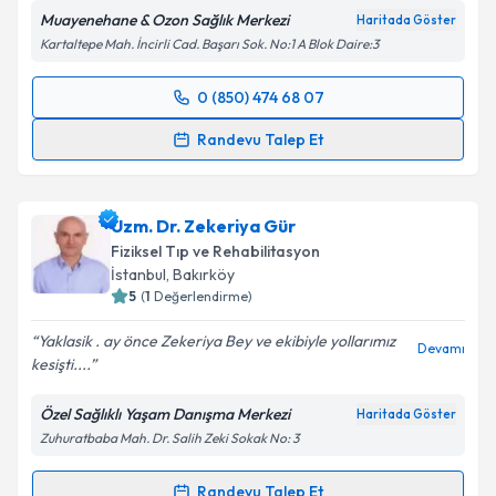
Muayenehane & Ozon Sağlık Merkezi
Haritada Göster
Kartaltepe Mah. İncirli Cad. Başarı Sok. No:1 A Blok Daire:3
0 (850) 474 68 07
Randevu Takvimi Talebi
Randevu Talep Et
Uzm. Dr. Ayşegül Ellialtıoğlu
için randevu takvimi
talebi oluşturun. Size bu uzmandan randevu almanız
Uzm. Dr. Zekeriya Gür
için bir takvim hazırlandığında e-posta ile
bilgilendireceğiz.
Fiziksel Tıp ve Rehabilitasyon
İstanbul
,
Bakırköy
E-posta Adresiniz
5
(
1
Değerlendirme)
Yaklasik . ay önce Zekeriya Bey ve ekibiyle yollarımız
Devamı
kesişti....
Kişisel verilerimin işlenmesine ilişkin
Aydınlatma
Özel Sağlıklı Yaşam Danışma Merkezi
Haritada Göster
Metni
'ni okudum ve kişisel verilerimin belirtilen
Zuhuratbaba Mah. Dr. Salih Zeki Sokak No: 3
kapsamda işlenmesini kabul ediyorum.
Randevu Talep Et