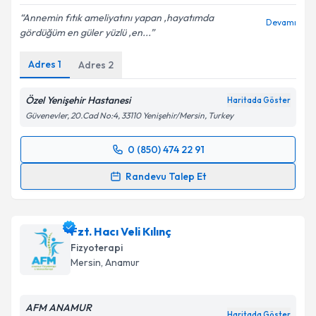
Annemin fıtık ameliyatını yapan ,hayatımda
Devamı
gördüğüm en güler yüzlü ,en...
Adres
1
Adres
2
Özel Yenişehir Hastanesi
Haritada Göster
Güvenevler, 20.Cad No:4, 33110 Yenişehir/Mersin, Turkey
0 (850) 474 22 91
Randevu Takvimi Talebi
Randevu Talep Et
Op. Dr. Aykan Akar
için randevu takvimi talebi
oluşturun. Size bu uzmandan randevu almanız için bir
Fzt. Hacı Veli Kılınç
takvim hazırlandığında e-posta ile bilgilendireceğiz.
Fizyoterapi
E-posta Adresiniz
Mersin
, Anamur
AFM ANAMUR
Haritada Göster