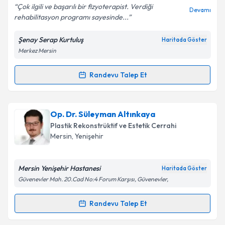
Çok ilgili ve başarılı bir fizyoterapist. Verdiği
Devamı
rehabilitasyon programı sayesinde...
Şenay Serap Kurtuluş
Haritada Göster
Kişisel verilerimin işlenmesine ilişkin
Aydınlatma
Merkez Mersin
Metni
'ni okudum ve kişisel verilerimin belirtilen
kapsamda işlenmesini kabul ediyorum.
Randevu Talep Et
Randevu Takvimi Talebi
Takvim Talebini Gönder
Fzt. Şenay Serap Kurtuluş
için randevu takvimi
Op. Dr. Süleyman Altınkaya
talebi oluşturun. Size bu uzmandan randevu almanız
Plastik Rekonstrüktif ve Estetik Cerrahi
için bir takvim hazırlandığında e-posta ile
Mersin
, Yenişehir
bilgilendireceğiz.
E-posta Adresiniz
Mersin Yenişehir Hastanesi
Haritada Göster
Güvenevler Mah. 20.Cad No:4 Forum Karşısı, Güvenevler,
Randevu Talep Et
Randevu Takvimi Talebi
Kişisel verilerimin işlenmesine ilişkin
Aydınlatma
Metni
'ni okudum ve kişisel verilerimin belirtilen