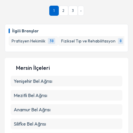
Dr. Tarık Salcan
için randevu takvimi talebi oluşturun.
Takvim Talebini Gönder
1
2
3
›
Size bu uzmandan randevu almanız için bir takvim
hazırlandığında e-posta ile bilgilendireceğiz.
E-posta Adresiniz
İlgili Branşlar
Pratisyen Hekimlik
Fiziksel Tıp ve Rehabilitasyon
O
38
8
Kişisel verilerimin işlenmesine ilişkin
Aydınlatma
Metni
'ni okudum ve kişisel verilerimin belirtilen
Mersin İlçeleri
kapsamda işlenmesini kabul ediyorum.
Yenişehir
Bel Ağrısı
Takvim Talebini Gönder
Mezitli
Bel Ağrısı
Anamur
Bel Ağrısı
Silifke
Bel Ağrısı