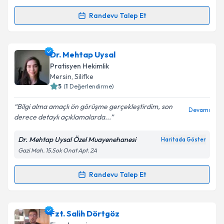
kapsamda işlenmesini kabul ediyorum.
Randevu Talep Et
Randevu Takvimi Talebi
Takvim Talebini Gönder
Op. Dr. Cüneyt Kavak
için randevu takvimi talebi
Dr. Mehtap Uysal
oluşturun. Size bu uzmandan randevu almanız için bir
Pratisyen Hekimlik
takvim hazırlandığında e-posta ile bilgilendireceğiz.
Mersin
, Silifke
5
(
1
Değerlendirme)
E-posta Adresiniz
Bilgi alma amaçlı ön görüşme gerçekleştirdim, son
Devamı
derece detaylı açıklamalarda...
Dr. Mehtap Uysal Özel Muayenehanesi
Haritada Göster
Kişisel verilerimin işlenmesine ilişkin
Aydınlatma
Gazi Mah. 15.Sok Onat Apt. 2A
Metni
'ni okudum ve kişisel verilerimin belirtilen
kapsamda işlenmesini kabul ediyorum.
Randevu Talep Et
Randevu Takvimi Talebi
Takvim Talebini Gönder
Dr. Mehtap Uysal
için randevu takvimi talebi
Fzt. Salih Dörtgöz
oluşturun. Size bu uzmandan randevu almanız için bir