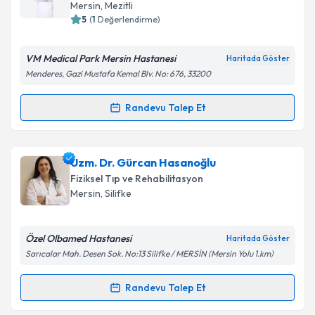
takvim hazırlandığında e-posta ile bilgilendireceğiz.
Mersin
, Mezitli
5
(
1
Değerlendirme)
E-posta Adresiniz
VM Medical Park Mersin Hastanesi
Haritada Göster
Menderes, Gazi Mustafa Kemal Blv. No: 676, 33200
Kişisel verilerimin işlenmesine ilişkin
Aydınlatma
Randevu Talep Et
Randevu Takvimi Talebi
Metni
'ni okudum ve kişisel verilerimin belirtilen
kapsamda işlenmesini kabul ediyorum.
Prof. Dr. Bora Gürer
için randevu takvimi talebi
Uzm. Dr. Gürcan Hasanoğlu
Takvim Talebini Gönder
oluşturun. Size bu uzmandan randevu almanız için bir
Fiziksel Tıp ve Rehabilitasyon
takvim hazırlandığında e-posta ile bilgilendireceğiz.
Mersin
, Silifke
E-posta Adresiniz
Özel Olbamed Hastanesi
Haritada Göster
Sarıcalar Mah. Desen Sok. No:13 Silifke / MERSİN (Mersin Yolu 1.km)
Kişisel verilerimin işlenmesine ilişkin
Aydınlatma
Randevu Talep Et
Randevu Takvimi Talebi
Metni
'ni okudum ve kişisel verilerimin belirtilen