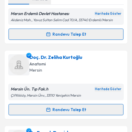
Mersın Erdemlı Devlet Hastanesı
Haritada Göster
Kişisel verilerimin işlenmesine ilişkin
Aydınlatma
Akdeniz Mah., Yavuz Sultan Selim Cad 70/A, 33740 Erdemli/Mersin
Metni
'ni okudum ve kişisel verilerimin belirtilen
kapsamda işlenmesini kabul ediyorum.
Randevu Talep Et
Randevu Takvimi Talebi
Takvim Talebini Gönder
Uzm. Dr. Ayça Acı
için randevu takvimi talebi
Doç. Dr. Zeliha Kurtoğlu
oluşturun. Size bu uzmandan randevu almanız için bir
Anatomi
takvim hazırlandığında e-posta ile bilgilendireceğiz.
Mersin
E-posta Adresiniz
Mersin Ün. Tıp Fak.h
Haritada Göster
Çiftlikköy, Mersin Ünv., 33110 Yenişehir/Mersin
Kişisel verilerimin işlenmesine ilişkin
Aydınlatma
Randevu Talep Et
Randevu Takvimi Talebi
Metni
'ni okudum ve kişisel verilerimin belirtilen
kapsamda işlenmesini kabul ediyorum.