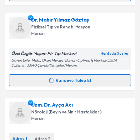
Metni
'ni okudum ve kişisel verilerimin belirtilen
kapsamda işlenmesini kabul ediyorum.
Uzm. Dr. Alper Uçkun
için randevu takvimi talebi
Dr. Mahir Yılmaz Göztaş
oluşturun. Size bu uzmandan randevu almanız için bir
Takvim Talebini Gönder
Fiziksel Tıp ve Rehabilitasyon
takvim hazırlandığında e-posta ile bilgilendireceğiz.
Mersin
E-posta Adresiniz
Özel Özgür Yaşam Ftr Tıp Merkezi
Haritada Göster
Güven Evler Mah., Okan Merzeci Bulvarı Optima İş Merkezi 538/A
D:Zemin, 33140 Çavak/Yenişehir/Mersin
Kişisel verilerimin işlenmesine ilişkin
Aydınlatma
Randevu Talep Et
Metni
'ni okudum ve kişisel verilerimin belirtilen
Randevu Takvimi Talebi
kapsamda işlenmesini kabul ediyorum.
Dr. Mahir Yılmaz Göztaş
için randevu takvimi talebi
Uzm. Dr. Ayça Acı
Takvim Talebini Gönder
oluşturun. Size bu uzmandan randevu almanız için bir
Nöroloji (Beyin ve Sinir Hastalıkları)
takvim hazırlandığında e-posta ile bilgilendireceğiz.
Mersin
E-posta Adresiniz
Adres
1
Adres
2