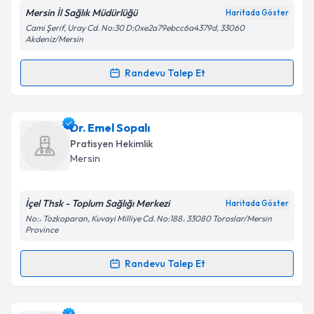
Mersin İl Sağlık Müdürlüğü
Haritada Göster
Cami Şerif, Uray Cd. No:30 D:0xe2a79ebcc6a4379d, 33060
Akdeniz/Mersin
Kişisel verilerimin işlenmesine ilişkin
Aydınlatma
Randevu Talep Et
Metni
'ni okudum ve kişisel verilerimin belirtilen
Randevu Takvimi Talebi
kapsamda işlenmesini kabul ediyorum.
Dr. Turgut Bilgiç
için randevu takvimi talebi oluşturun.
Dr. Emel Sopalı
Takvim Talebini Gönder
Size bu uzmandan randevu almanız için bir takvim
Pratisyen Hekimlik
hazırlandığında e-posta ile bilgilendireceğiz.
Mersin
E-posta Adresiniz
İçel Thsk - Toplum Sağlığı Merkezi
Haritada Göster
No:، Tozkoparan, Kuvayi Milliye Cd. No:188، 33080 Toroslar/Mersin
Province
Kişisel verilerimin işlenmesine ilişkin
Aydınlatma
Randevu Talep Et
Metni
'ni okudum ve kişisel verilerimin belirtilen
Randevu Takvimi Talebi
kapsamda işlenmesini kabul ediyorum.