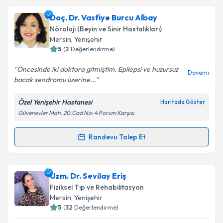
kapsamda işlenmesini kabul ediyorum.
Op. Dr. Süleyman Altınkaya
için randevu takvimi
Doç. Dr. Vasfiye Burcu Albay
talebi oluşturun. Size bu uzmandan randevu almanız
Nöroloji (Beyin ve Sinir Hastalıkları)
için bir takvim hazırlandığında e-posta ile
Takvim Talebini Gönder
Mersin
, Yenişehir
bilgilendireceğiz.
5
(
2
Değerlendirme)
E-posta Adresiniz
Öncesinde iki doktora gitmiştim. Epilepsi ve huzursuz
Devamı
bacak sendromu üzerine...
Özel Yenişehir Hastanesi
Haritada Göster
Güvenevler Mah. 20.Cad No: 4 Forum Karşısı
Kişisel verilerimin işlenmesine ilişkin
Aydınlatma
Metni
'ni okudum ve kişisel verilerimin belirtilen
kapsamda işlenmesini kabul ediyorum.
Randevu Talep Et
Randevu Takvimi Talebi
Takvim Talebini Gönder
Doç. Dr. Vasfiye Burcu Albay
için randevu takvimi
Uzm. Dr. Sevilay Eriş
talebi oluşturun. Size bu uzmandan randevu almanız
Fiziksel Tıp ve Rehabilitasyon
için bir takvim hazırlandığında e-posta ile
Mersin
, Yenişehir
bilgilendireceğiz.
5
(
32
Değerlendirme)