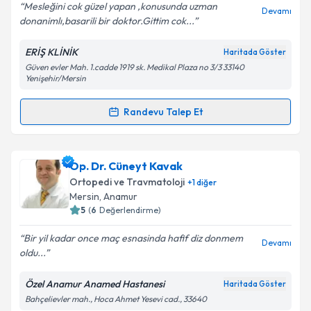
E-posta Adresiniz
Mesleğini cok güzel yapan ,konusunda uzman
Devamı
donanimlı,basarili bir doktor.Gittim cok...
ERİŞ KLİNİK
Haritada Göster
Güven evler Mah. 1.cadde 1919 sk. Medikal Plaza no 3/3 33140
Kişisel verilerimin işlenmesine ilişkin
Aydınlatma
Yenişehir/Mersin
Metni
'ni okudum ve kişisel verilerimin belirtilen
kapsamda işlenmesini kabul ediyorum.
Randevu Talep Et
Randevu Takvimi Talebi
Takvim Talebini Gönder
Uzm. Dr. Sevilay Eriş
için randevu takvimi talebi
Op. Dr. Cüneyt Kavak
oluşturun. Size bu uzmandan randevu almanız için bir
Ortopedi ve Travmatoloji
+
1
diğer
takvim hazırlandığında e-posta ile bilgilendireceğiz.
Mersin
, Anamur
5
(
6
Değerlendirme)
E-posta Adresiniz
Bir yil kadar once maç esnasinda hafif diz donmem
Devamı
oldu...
Özel Anamur Anamed Hastanesi
Haritada Göster
Kişisel verilerimin işlenmesine ilişkin
Aydınlatma
Bahçelievler mah., Hoca Ahmet Yesevi cad., 33640
Metni
'ni okudum ve kişisel verilerimin belirtilen