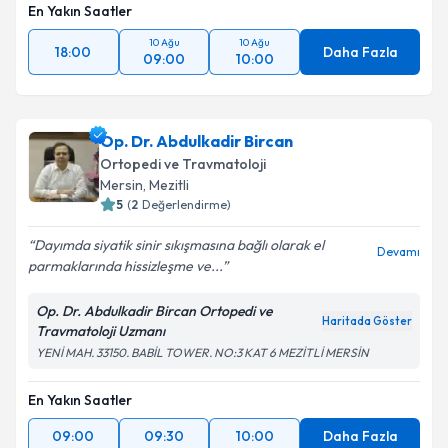
En Yakın Saatler
10 Ağu
10 Ağu
18:00
Daha Fazla
09:00
10:00
Op. Dr. Abdulkadir Bircan
Ortopedi ve Travmatoloji
Mersin
, Mezitli
5
(
2
Değerlendirme)
Dayımda siyatik sinir sıkışmasına bağlı olarak el
Devamı
parmaklarında hissizleşme ve...
Op. Dr. Abdulkadir Bircan Ortopedi ve
Haritada Göster
Travmatoloji Uzmanı
YENİ MAH. 33150. BABİL TOWER. NO:3 KAT 6 MEZİTLİ MERSİN
En Yakın Saatler
09:00
09:30
10:00
Daha Fazla