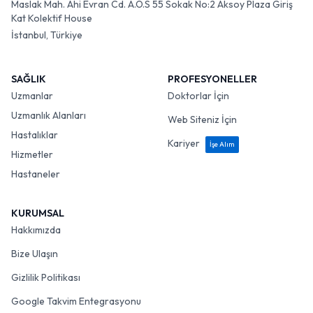
Maslak Mah. Ahi Evran Cd. A.O.S 55 Sokak No:2 Aksoy Plaza Giriş
Kat Kolektif House
İstanbul, Türkiye
SAĞLIK
PROFESYONELLER
Uzmanlar
Doktorlar İçin
Uzmanlık Alanları
Web Siteniz İçin
Hastalıklar
Kariyer
İşe Alım
Hizmetler
Hastaneler
KURUMSAL
Hakkımızda
Bize Ulaşın
Gizlilik Politikası
Google Takvim Entegrasyonu