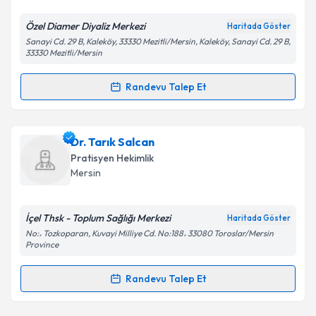
E-posta Adresiniz
Özel Diamer Diyaliz Merkezi
Haritada Göster
Sanayi Cd. 29 B, Kaleköy, 33330 Mezitli/Mersin, Kaleköy, Sanayi Cd. 29 B,
33330 Mezitli/Mersin
Kişisel verilerimin işlenmesine ilişkin
Aydınlatma
Randevu Talep Et
Metni
'ni okudum ve kişisel verilerimin belirtilen
Randevu Takvimi Talebi
kapsamda işlenmesini kabul ediyorum.
Dr. Hüsniye Ekingen
için randevu takvimi talebi
Dr. Tarık Salcan
Takvim Talebini Gönder
oluşturun. Size bu uzmandan randevu almanız için bir
Pratisyen Hekimlik
takvim hazırlandığında e-posta ile bilgilendireceğiz.
Mersin
E-posta Adresiniz
İçel Thsk - Toplum Sağlığı Merkezi
Haritada Göster
No:، Tozkoparan, Kuvayi Milliye Cd. No:188، 33080 Toroslar/Mersin
Province
Kişisel verilerimin işlenmesine ilişkin
Aydınlatma
Randevu Talep Et
Metni
'ni okudum ve kişisel verilerimin belirtilen
Randevu Takvimi Talebi
kapsamda işlenmesini kabul ediyorum.