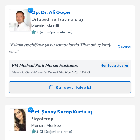
kapsamda işlenmesini kabul ediyorum.
Uzm. Dr. Gürcan Hasanoğlu
için randevu takvimi
Op. Dr. Ali Göçer
talebi oluşturun. Size bu uzmandan randevu almanız
Takvim Talebini Gönder
Ortopedi ve Travmatoloji
için bir takvim hazırlandığında e-posta ile
Mersin
, Mezitli
bilgilendireceğiz.
5
(
6
Değerlendirme)
E-posta Adresiniz
Eşimin geçtiğimiz yıl bu zamanlarda Tibia alt uç kırığı
Devamı
ve...
VM Medical Park Mersin Hastanesi
Haritada Göster
Atatürk, Gazi Mustafa Kemal Blv. No: 676, 33200
Kişisel verilerimin işlenmesine ilişkin
Aydınlatma
Metni
'ni okudum ve kişisel verilerimin belirtilen
kapsamda işlenmesini kabul ediyorum.
Randevu Talep Et
Randevu Takvimi Talebi
Takvim Talebini Gönder
Op. Dr. Ali Göçer
için randevu takvimi talebi
Fzt. Şenay Serap Kurtuluş
oluşturun. Size bu uzmandan randevu almanız için bir
Fizyoterapi
takvim hazırlandığında e-posta ile bilgilendireceğiz.
Mersin
, Merkez
5
(
3
Değerlendirme)
E-posta Adresiniz