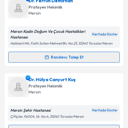
Doç. Dr. Zeliha Kurtoğlu
için randevu takvimi talebi
Dr. Ferruh Demirhan
oluşturun. Size bu uzmandan randevu almanız için bir
Takvim Talebini Gönder
Pratisyen Hekimlik
takvim hazırlandığında e-posta ile bilgilendireceğiz.
Mersin
E-posta Adresiniz
Mersın Kadin Doğum Ve Çocuk Hastaliklari
Haritada Göster
Hastanesı
Halkkent Mh, Fatih Sultan Mehmet Blv. No:23, 33240 Toroslar/Mersin
Kişisel verilerimin işlenmesine ilişkin
Aydınlatma
Metni
'ni okudum ve kişisel verilerimin belirtilen
Randevu Talep Et
Randevu Takvimi Talebi
kapsamda işlenmesini kabul ediyorum.
Dr. Ferruh Demirhan
için randevu takvimi talebi
Dr. Hülya Canyurt Kuş
Takvim Talebini Gönder
oluşturun. Size bu uzmandan randevu almanız için bir
Pratisyen Hekimlik
takvim hazırlandığında e-posta ile bilgilendireceğiz.
Mersin
E-posta Adresiniz
Mersin Şehir Hastanesi
Haritada Göster
Çiftçiler, 96004. Sk. No:4, 33240 Toroslar/Mersin