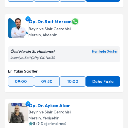
Op. Dr. Sait Mercan
Beyin ve Sinir Cerrahisi
Mersin
, Akdeniz
Özel Mersin Su Hastanesi
Haritada Göster
İhsaniye, Sait Çiftçi Cd. No:30
En Yakın Saatler
09:00
09:30
10:00
Daha Fazla
Op. Dr. Aykan Akar
Beyin ve Sinir Cerrahisi
Mersin
, Yenişehir
5
(
9
Değerlendirme)