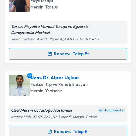
Fizyoterapi
takvim hazırlandığında e-posta ile bilgilendireceğiz.
Mersin
, Tarsus
E-posta Adresiniz
Tarsus Fizyolife Manuel Terapi ve Egzersiz
Danışmanlık Merkezi
Yeni Ömerli Mh. A.Kadir Küpeli Apt. 4113 Sk. No:11 K:4 D:8
Kişisel verilerimin işlenmesine ilişkin
Aydınlatma
Metni
'ni okudum ve kişisel verilerimin belirtilen
Randevu Talep Et
Randevu Takvimi Talebi
kapsamda işlenmesini kabul ediyorum.
Fzt. Salih Dörtgöz
için randevu takvimi talebi
Uzm. Dr. Alper Uçkun
Takvim Talebini Gönder
oluşturun. Size bu uzmandan randevu almanız için bir
Fiziksel Tıp ve Rehabilitasyon
takvim hazırlandığında e-posta ile bilgilendireceğiz.
Mersin
, Yenişehir
E-posta Adresiniz
Özel Mersin Ortadoğu Hastanesi
Haritada Göster
Atatürk Mah., 31076. Sok., No:1, Mezitli, Mersin, Türkiye
Kişisel verilerimin işlenmesine ilişkin
Aydınlatma
Randevu Talep Et
Randevu Takvimi Talebi