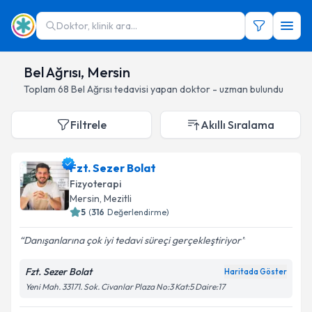
Doktor, klinik ara...
Bel Ağrısı, Mersin
Toplam
68
Bel Ağrısı
tedavisi yapan doktor - uzman bulundu
Filtrele
Akıllı Sıralama
Fzt. Sezer Bolat
Fizyoterapi
Mersin
, Mezitli
5
(
316
Değerlendirme)
Danışanlarına çok iyi tedavi süreçi gerçekleştiriyor
Fzt. Sezer Bolat
Haritada Göster
Yeni Mah. 33171. Sok. Civanlar Plaza No:3 Kat:5 Daire:17