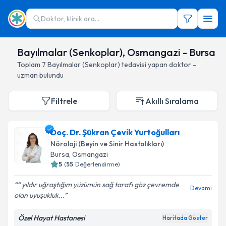
Doktor, klinik ara...
Bayılmalar (Senkoplar), Osmangazi - Bursa
Toplam
7
Bayılmalar (Senkoplar)
tedavisi yapan doktor -
uzman bulundu
Filtrele
Akıllı Sıralama
Doç. Dr. Şükran Çevik Yurtoğulları
Nöroloji (Beyin ve Sinir Hastalıkları)
Bursa
, Osmangazi
5
(
55
Değerlendirme)
“ yıldır uğraştığım yüzümün sağ tarafı göz çevremde
Devamı
olan uyuşukluk...
Özel Hayat Hastanesi
Haritada Göster