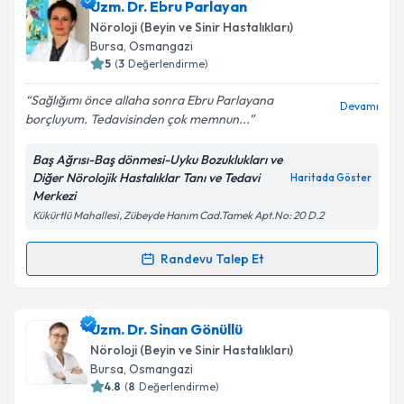
Uzm. Dr. Mehmet Ali Bereketoğlu
için randevu
Uzm. Dr. Ebru Parlayan
takvimi talebi oluşturun. Size bu uzmandan randevu
Nöroloji (Beyin ve Sinir Hastalıkları)
almanız için bir takvim hazırlandığında e-posta ile
Bursa
, Osmangazi
bilgilendireceğiz.
5
(
3
Değerlendirme)
E-posta Adresiniz
Sağlığımı önce allaha sonra Ebru Parlayana
Devamı
borçluyum. Tedavisinden çok memnun...
Baş Ağrısı-Baş dönmesi-Uyku Bozuklukları ve
Diğer Nörolojik Hastalıklar Tanı ve Tedavi
Haritada Göster
Kişisel verilerimin işlenmesine ilişkin
Aydınlatma
Merkezi
Metni
'ni okudum ve kişisel verilerimin belirtilen
Kükürtlü Mahallesi, Zübeyde Hanım Cad.Tamek Apt.No: 20 D.2
kapsamda işlenmesini kabul ediyorum.
Randevu Talep Et
Randevu Takvimi Talebi
Takvim Talebini Gönder
Uzm. Dr. Ebru Parlayan
için randevu takvimi talebi
Uzm. Dr. Sinan Gönüllü
oluşturun. Size bu uzmandan randevu almanız için bir
Nöroloji (Beyin ve Sinir Hastalıkları)
takvim hazırlandığında e-posta ile bilgilendireceğiz.
Bursa
, Osmangazi
4.8
(
8
Değerlendirme)
E-posta Adresiniz