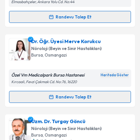
Elmasbahçeler, Ankara Yolu Cd. No:44
Randevu Talep Et
Randevu Takvimi Talebi
Doç. Dr. Şükran Çevik Yurtoğulları
için randevu
Dr. Öğr. Üyesi Merve Korukcu
takvimi talebi oluşturun. Size bu uzmandan randevu
Nöroloji (Beyin ve Sinir Hastalıkları)
almanız için bir takvim hazırlandığında e-posta ile
Bursa
, Osmangazi
bilgilendireceğiz.
E-posta Adresiniz
Özel Vm Medicalpark Bursa Hastanesi
Haritada Göster
Kırcaali, Fevzi Çakmak Cd. No:76, 16220
Randevu Talep Et
Randevu Takvimi Talebi
Kişisel verilerimin işlenmesine ilişkin
Aydınlatma
Metni
'ni okudum ve kişisel verilerimin belirtilen
kapsamda işlenmesini kabul ediyorum.
Dr. Öğr. Üyesi Merve Korukcu
için randevu takvimi
Uzm. Dr. Turgay Göncü
talebi oluşturun. Size bu uzmandan randevu almanız
Nöroloji (Beyin ve Sinir Hastalıkları)
için bir takvim hazırlandığında e-posta ile
Takvim Talebini Gönder
Bursa
, Osmangazi
bilgilendireceğiz.