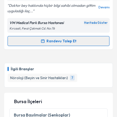
Doktor bey hakkında hiçbir bilgi sahibi olmadan gittim
Devamı
uyguladığı ilaç...
VM Medical Park Bursa Hastanesi
Haritada Göster
Kişisel verilerimin işlenmesine ilişkin
Aydınlatma
Kırcaali, Fevzi Çakmak Cd. No:76
Metni
'ni okudum ve kişisel verilerimin belirtilen
kapsamda işlenmesini kabul ediyorum.
Randevu Talep Et
Randevu Takvimi Talebi
Takvim Talebini Gönder
Uzm. Dr. Sinan Gönüllü
için randevu takvimi talebi
oluşturun. Size bu uzmandan randevu almanız için bir
İlgili Branşlar
takvim hazırlandığında e-posta ile bilgilendireceğiz.
Nöroloji (Beyin ve Sinir Hastalıkları)
7
E-posta Adresiniz
Bursa İlçeleri
Kişisel verilerimin işlenmesine ilişkin
Aydınlatma
Metni
'ni okudum ve kişisel verilerimin belirtilen
Bursa
Bayılmalar (Senkoplar)