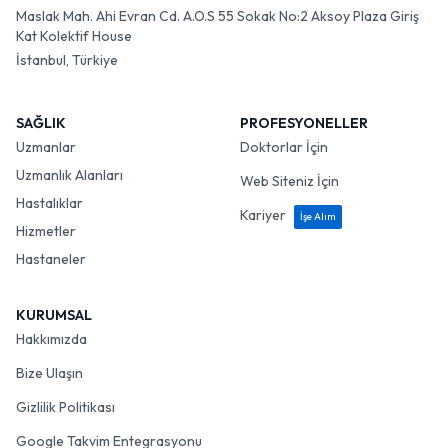
Maslak Mah. Ahi Evran Cd. A.O.S 55 Sokak No:2 Aksoy Plaza Giriş
Kat Kolektif House
İstanbul, Türkiye
SAĞLIK
PROFESYONELLER
Uzmanlar
Doktorlar İçin
Uzmanlık Alanları
Web Siteniz İçin
Hastalıklar
Kariyer
İşe Alım
Hizmetler
Hastaneler
KURUMSAL
Hakkımızda
Bize Ulaşın
Gizlilik Politikası
Google Takvim Entegrasyonu