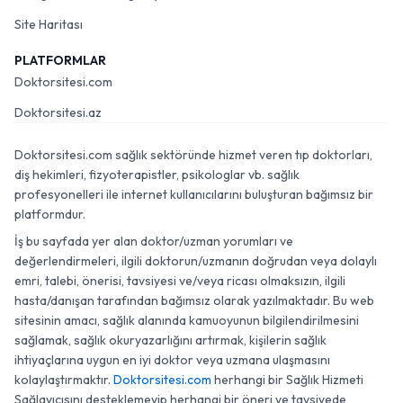
Site Haritası
PLATFORMLAR
Doktorsitesi.com
Doktorsitesi.az
Doktorsitesi.com sağlık sektöründe hizmet veren tıp doktorları,
diş hekimleri, fizyoterapistler, psikologlar vb. sağlık
profesyonelleri ile internet kullanıcılarını buluşturan bağımsız bir
platformdur.
İş bu sayfada yer alan doktor/uzman yorumları ve
değerlendirmeleri, ilgili doktorun/uzmanın doğrudan veya dolaylı
emri, talebi, önerisi, tavsiyesi ve/veya ricası olmaksızın, ilgili
hasta/danışan tarafından bağımsız olarak yazılmaktadır. Bu web
sitesinin amacı, sağlık alanında kamuoyunun bilgilendirilmesini
sağlamak, sağlık okuryazarlığını artırmak, kişilerin sağlık
ihtiyaçlarına uygun en iyi doktor veya uzmana ulaşmasını
kolaylaştırmaktır.
Doktorsitesi.com
herhangi bir Sağlık Hizmeti
Sağlayıcısını desteklemeyip herhangi bir öneri ve tavsiyede