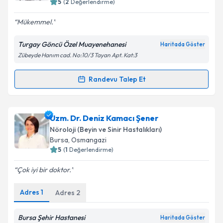
5
(
2
Değerlendirme)
E-posta Adresiniz
Mükemmel.
Turgay Göncü Özel Muayenehanesi
Haritada Göster
Zübeyde Hanım cad. No:10/3 Tayan Apt. Kat:3
Kişisel verilerimin işlenmesine ilişkin
Aydınlatma
Metni
'ni okudum ve kişisel verilerimin belirtilen
Randevu Talep Et
Randevu Takvimi Talebi
kapsamda işlenmesini kabul ediyorum.
Uzm. Dr. Turgay Göncü
için randevu takvimi talebi
Uzm. Dr. Deniz Kamacı Şener
Takvim Talebini Gönder
oluşturun. Size bu uzmandan randevu almanız için bir
Nöroloji (Beyin ve Sinir Hastalıkları)
takvim hazırlandığında e-posta ile bilgilendireceğiz.
Bursa
, Osmangazi
5
(
1
Değerlendirme)
E-posta Adresiniz
Çok iyi bir doktor.
Adres
1
Adres
2
Kişisel verilerimin işlenmesine ilişkin
Aydınlatma
Metni
'ni okudum ve kişisel verilerimin belirtilen
Bursa Şehir Hastanesi
Haritada Göster