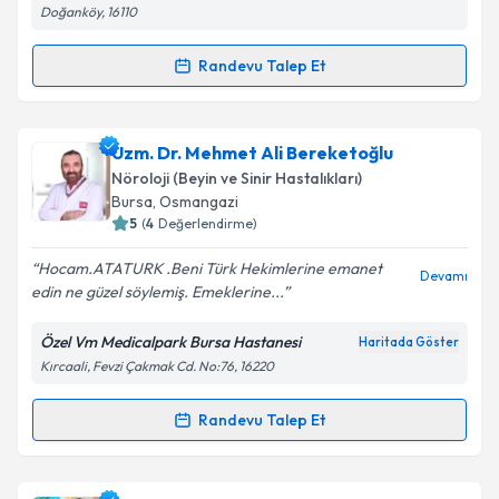
kapsamda işlenmesini kabul ediyorum.
Doğanköy, 16110
Randevu Talep Et
Randevu Takvimi Talebi
Takvim Talebini Gönder
Uzm. Dr. Deniz Kamacı Şener
için randevu takvimi
Uzm. Dr. Mehmet Ali Bereketoğlu
talebi oluşturun. Size bu uzmandan randevu almanız
Nöroloji (Beyin ve Sinir Hastalıkları)
için bir takvim hazırlandığında e-posta ile
Bursa
, Osmangazi
bilgilendireceğiz.
5
(
4
Değerlendirme)
E-posta Adresiniz
Hocam.ATATURK .Beni Türk Hekimlerine emanet
Devamı
edin ne güzel söylemiş. Emeklerine...
Özel Vm Medicalpark Bursa Hastanesi
Haritada Göster
Kırcaali, Fevzi Çakmak Cd. No:76, 16220
Kişisel verilerimin işlenmesine ilişkin
Aydınlatma
Metni
'ni okudum ve kişisel verilerimin belirtilen
kapsamda işlenmesini kabul ediyorum.
Randevu Talep Et
Randevu Takvimi Talebi
Takvim Talebini Gönder