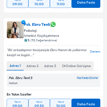
Yarın
Yarın
Yarın
Daha Fazla
09:00
10:00
11:00
Psk. Ebru Tenli
Psikoloji
İstanbul
, Küçükçekmece
5
(
72
Değerlendirme)
Bir arkadaşımın tavsiyesiyle Ebru Hanım ile yollarımız
Devamı
kesişti ve bugün...
Adres
1
Adres
2
Adres
3
Online Görüşme
Psk. Ebru Tenli 5
Haritada Göster
Halkalı
En Yakın Saatler
Yarın
Yarın
Yarın
Daha Fazla
09:00
09:30
10:00