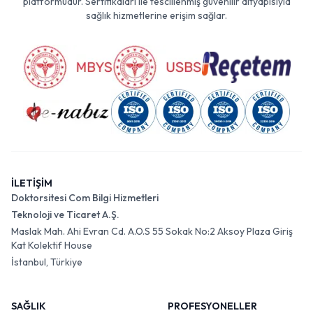
platformudur. Sertifikaları ile tescillenmiş güvenilir altyapısıyla
sağlık hizmetlerine erişim sağlar.
İLETİŞİM
Doktorsitesi Com Bilgi Hizmetleri
Teknoloji ve Ticaret A.Ş.
Maslak Mah. Ahi Evran Cd. A.O.S 55 Sokak No:2 Aksoy Plaza Giriş
Kat Kolektif House
İstanbul, Türkiye
SAĞLIK
PROFESYONELLER