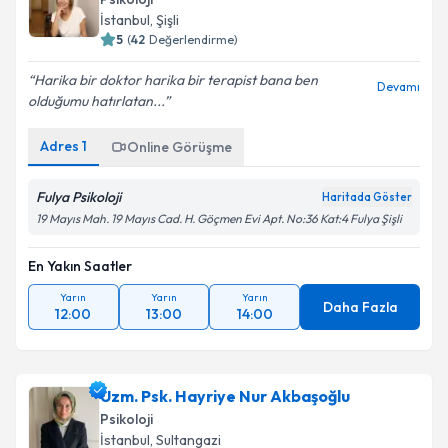
İstanbul
, Şişli
5
(
42
Değerlendirme)
Harika bir doktor harika bir terapist bana ben
Devamı
olduğumu hatırlatan...
Adres
1
Online Görüşme
Fulya Psikoloji
Haritada Göster
19 Mayıs Mah. 19 Mayıs Cad. H. Göçmen Evi Apt. No:36 Kat:4 Fulya Şişli
En Yakın Saatler
Yarın
Yarın
Yarın
Daha Fazla
12:00
13:00
14:00
Uzm. Psk. Hayriye Nur Akbaşoğlu
Psikoloji
İstanbul
, Sultangazi