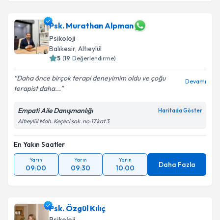
Psk. Murathan Alpman
Psikoloji
Balıkesir
, Altıeylül
5
(
19
Değerlendirme)
Daha önce birçok terapi deneyimim oldu ve çoğu
Devamı
terapist daha...
Empati Aile Danışmanlığı
Haritada Göster
Altıeylül Mah. Keçeci sok. no:17 kat 3
En Yakın Saatler
Yarın
Yarın
Yarın
Daha Fazla
09:00
09:30
10:00
Psk. Özgül Kılıç
Psikoloji