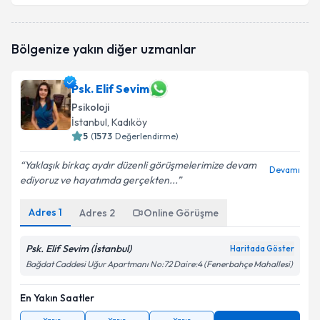
Psk. Sümeyye Karaca
için randevu takvimi talebi
Bölgenize yakın diğer uzmanlar
oluşturun. Size bu uzmandan randevu almanız için bir
takvim hazırlandığında e-posta ile bilgilendireceğiz.
Psk. Elif Sevim
E-posta Adresiniz
Psikoloji
İstanbul
, Kadıköy
5
(
1573
Değerlendirme)
Kişisel verilerimin işlenmesine ilişkin
Aydınlatma
Yaklaşık birkaç aydır düzenli görüşmelerimize devam
Devamı
Metni
'ni okudum ve kişisel verilerimin belirtilen
ediyoruz ve hayatımda gerçekten...
kapsamda işlenmesini kabul ediyorum.
Adres
1
Adres
2
Online Görüşme
Takvim Talebini Gönder
Psk. Elif Sevim (İstanbul)
Haritada Göster
Bağdat Caddesi Uğur Apartmanı No:72 Daire:4 (Fenerbahçe Mahallesi)
En Yakın Saatler