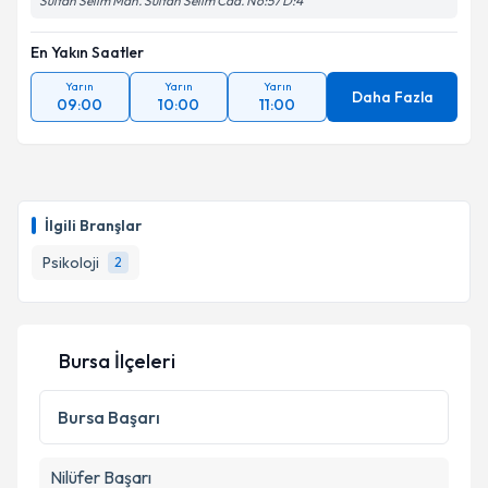
Sultan Selim Mah. Sultan Selim Cad. No:57 D:4
En Yakın Saatler
Yarın
Yarın
Yarın
Daha Fazla
09:00
10:00
11:00
İlgili Branşlar
Psikoloji
2
Bursa İlçeleri
Bursa
Başarı
Nilüfer
Başarı