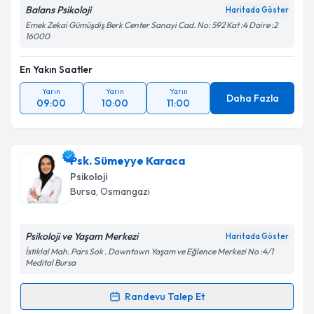
Balans Psikoloji
Haritada Göster
Emek Zekai Gümüşdiş Berk Center Sanayi Cad. No: 592 Kat :4 Daire :2
16000
En Yakın Saatler
Yarın
Yarın
Yarın
Daha Fazla
09:00
10:00
11:00
Psk. Sümeyye Karaca
Psikoloji
Bursa
, Osmangazi
Psikoloji ve Yaşam Merkezi
Haritada Göster
İstiklal Mah. Pars Sok . Downtown Yaşam ve Eğlence Merkezi No :4/1
Medital Bursa
Randevu Talep Et
Randevu Takvimi Talebi