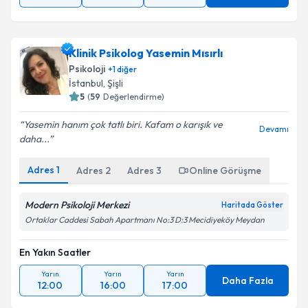
Klinik Psikolog Yasemin Mısırlı
Psikoloji
+
1
diğer
İstanbul
, Şişli
5
(
59
Değerlendirme)
Yasemin hanım çok tatlı biri. Kafam o karışık ve
Devamı
daha...
Adres
1
Adres
2
Adres
3
Online Görüşme
Modern Psikoloji Merkezi
Haritada Göster
Ortaklar Caddesi Sabah Apartmanı No:3 D:3 Mecidiyeköy Meydan
En Yakın Saatler
Yarın
Yarın
Yarın
Daha Fazla
12:00
16:00
17:00