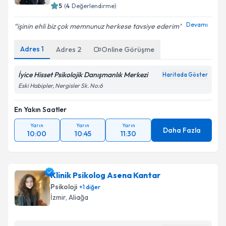
5
(
4
Değerlendirme)
Devamı
işinin ehli biz çok memnunuz herkese tavsiye ederim
Adres
1
Adres
2
Online Görüşme
İyice Hisset Psikolojik Danışmanlık Merkezi
Haritada Göster
Eski Habipler, Nergisler Sk. No:6
En Yakın Saatler
Yarın
Yarın
Yarın
Daha Fazla
10:00
10:45
11:30
Klinik Psikolog Asena Kantar
Psikoloji
+
1
diğer
İzmir
, Aliağa