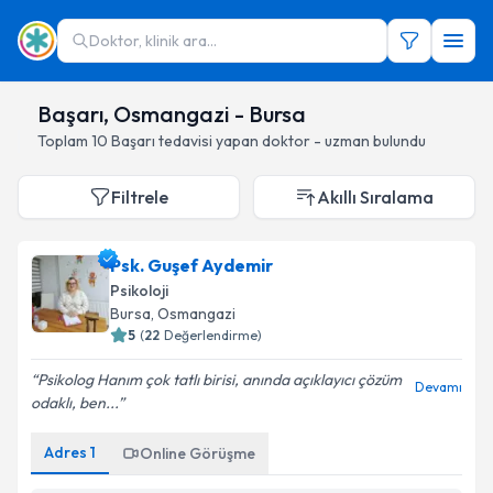
Doktor, klinik ara...
Başarı, Osmangazi - Bursa
Toplam
10
Başarı
tedavisi yapan doktor - uzman bulundu
Filtrele
Akıllı Sıralama
Psk. Guşef Aydemir
Psikoloji
Bursa
, Osmangazi
5
(
22
Değerlendirme)
Psikolog Hanım çok tatlı birisi, anında açıklayıcı çözüm
Devamı
odaklı, ben...
Adres
1
Online Görüşme