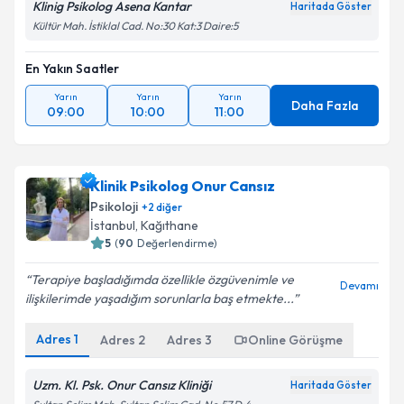
Klinig Psikolog Asena Kantar
Haritada Göster
Kültür Mah. İstiklal Cad. No:30 Kat:3 Daire:5
En Yakın Saatler
Yarın
Yarın
Yarın
Daha Fazla
09:00
10:00
11:00
Klinik Psikolog Onur Cansız
Psikoloji
+
2
diğer
İstanbul
, Kağıthane
5
(
90
Değerlendirme)
Terapiye başladığımda özellikle özgüvenimle ve
Devamı
ilişkilerimde yaşadığım sorunlarla baş etmekte...
Adres
1
Adres
2
Adres
3
Online Görüşme
Uzm. Kl. Psk. Onur Cansız Kliniği
Haritada Göster