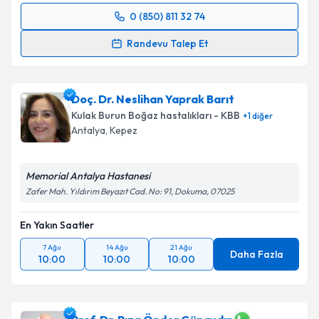
0 (850) 811 32 74
Randevu Takvimi Talebi
Randevu Talep Et
Dr. Öğr. Üyesi Metin Yegen
için randevu takvimi
talebi oluşturun. Size bu uzmandan randevu almanız
Doç. Dr. Neslihan Yaprak Barıt
için bir takvim hazırlandığında e-posta ile
bilgilendireceğiz.
Kulak Burun Boğaz hastalıkları - KBB
+
1
diğer
Antalya
,
Kepez
E-posta Adresiniz
Memorial Antalya Hastanesi
Zafer Mah. Yıldırım Beyazıt Cad. No: 91, Dokuma, 07025
Kişisel verilerimin işlenmesine ilişkin
Aydınlatma
En Yakın Saatler
Metni
'ni okudum ve kişisel verilerimin belirtilen
kapsamda işlenmesini kabul ediyorum.
7 Ağu
14 Ağu
21 Ağu
Daha Fazla
10:00
10:00
10:00
Takvim Talebini Gönder