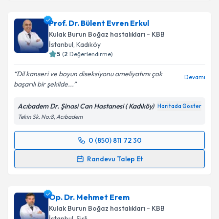
Prof. Dr. Bülent Evren Erkul
Kulak Burun Boğaz hastalıkları - KBB
İstanbul
,
Kadıköy
5
(
2
Değerlendirme)
Dil kanseri ve boyun diseksiyonu ameliyatımı çok
Devamı
başarılı bir şekilde...
Acıbadem Dr. Şinasi Can Hastanesi ( Kadıköy)
Haritada Göster
Tekin Sk. No:8, Acıbadem
0 (850) 811 72 30
Randevu Takvimi Talebi
Randevu Talep Et
Prof. Dr. Bülent Evren Erkul
için randevu takvimi
talebi oluşturun. Size bu uzmandan randevu almanız
Op. Dr. Mehmet Erem
için bir takvim hazırlandığında e-posta ile
bilgilendireceğiz.
Kulak Burun Boğaz hastalıkları - KBB
İstanbul
,
Şişli