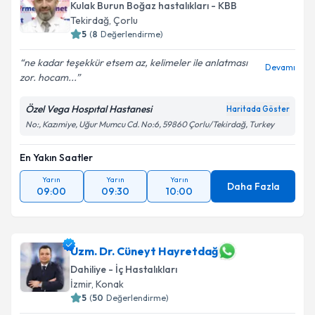
Kulak Burun Boğaz hastalıkları - KBB
Tekirdağ
,
Çorlu
5
(
8
Değerlendirme)
ne kadar teşekkür etsem az, kelimeler ile anlatması
Devamı
zor. hocam...
Özel Vega Hospıtal Hastanesi
Haritada Göster
No:, Kazımiye, Uğur Mumcu Cd. No:6, 59860 Çorlu/Tekirdağ, Turkey
En Yakın Saatler
Yarın
Yarın
Yarın
Daha Fazla
09:00
09:30
10:00
Uzm. Dr. Cüneyt Hayretdağ
Dahiliye - İç Hastalıkları
İzmir
,
Konak
5
(
50
Değerlendirme)