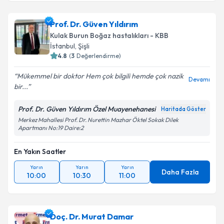
Prof. Dr. Güven Yıldırım
Kulak Burun Boğaz hastalıkları - KBB
İstanbul
,
Şişli
4.8
(
3
Değerlendirme)
Mükemmel bir doktor Hem çok bilgili hemde çok nazik
Devamı
bir...
Prof. Dr. Güven Yıldırım Özel Muayenehanesi
Haritada Göster
Merkez Mahallesi Prof. Dr. Nurettin Mazhar Öktel Sokak Dilek
Apartmanı No:19 Daire:2
En Yakın Saatler
Yarın
Yarın
Yarın
Daha Fazla
10:00
10:30
11:00
Doç. Dr. Murat Damar