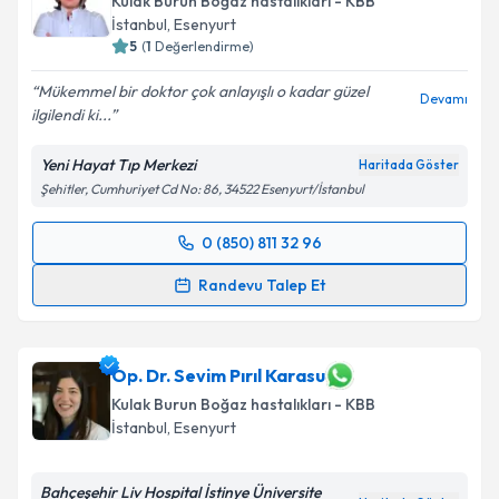
Kulak Burun Boğaz hastalıkları - KBB
İstanbul
,
Esenyurt
5
(
1
Değerlendirme)
Mükemmel bir doktor çok anlayışlı o kadar güzel
Devamı
ilgilendi ki...
Yeni Hayat Tıp Merkezi
Haritada Göster
Şehitler, Cumhuriyet Cd No: 86, 34522 Esenyurt/İstanbul
0 (850) 811 32 96
Randevu Takvimi Talebi
Randevu Talep Et
Op. Dr. Aylin Zorlu Sunel
için randevu takvimi talebi
oluşturun. Size bu uzmandan randevu almanız için bir
takvim hazırlandığında e-posta ile bilgilendireceğiz.
Op. Dr. Sevim Pırıl Karasu
Kulak Burun Boğaz hastalıkları - KBB
E-posta Adresiniz
İstanbul
,
Esenyurt
Bahçeşehir Liv Hospital İstinye Üniversite