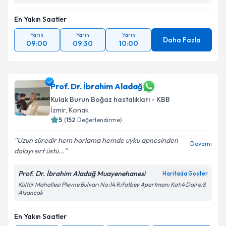
En Yakın Saatler
Yarın
Yarın
Yarın
Daha Fazla
09:00
09:30
10:00
Prof. Dr. İbrahim Aladağ
Kulak Burun Boğaz hastalıkları - KBB
İzmir
,
Konak
5
(
152
Değerlendirme)
Uzun süredir hem horlama hemde uyku apnesinden
Devamı
dolayı sırt üstü...
Prof. Dr. İbrahim Aladağ Muayenehanesi
Haritada Göster
Kültür Mahallesi Plevne Bulvarı No:14 Rıfatbey Apartmanı Kat:4 Daire:8
Alsancak
En Yakın Saatler