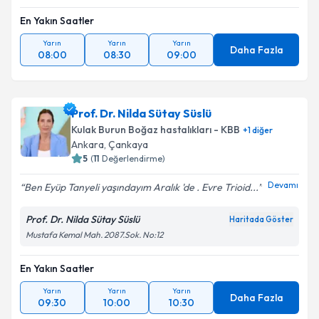
En Yakın Saatler
Yarın
Yarın
Yarın
Daha Fazla
08:00
08:30
09:00
Prof. Dr. Nilda Sütay Süslü
Kulak Burun Boğaz hastalıkları - KBB
+
1
diğer
Ankara
,
Çankaya
5
(
11
Değerlendirme)
Devamı
Ben Eyüp Tanyeli yaşındayım Aralık 'de . Evre Trioid...
Prof. Dr. Nilda Sütay Süslü
Haritada Göster
Mustafa Kemal Mah. 2087.Sok. No:12
En Yakın Saatler
Yarın
Yarın
Yarın
Daha Fazla
09:30
10:00
10:30