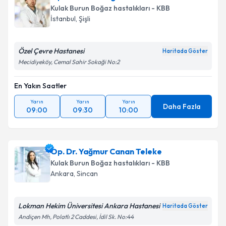
Kulak Burun Boğaz hastalıkları - KBB
İstanbul
,
Şişli
Özel Çevre Hastanesi
Haritada Göster
Mecidiyeköy, Cemal Sahir Sokaği No:2
En Yakın Saatler
Yarın
Yarın
Yarın
Daha Fazla
09:00
09:30
10:00
Op. Dr. Yağmur Canan Teleke
Kulak Burun Boğaz hastalıkları - KBB
Ankara
,
Sincan
Lokman Hekim Üniversitesi Ankara Hastanesi
Haritada Göster
Andiçen Mh, Polatlı 2 Caddesi, İdil Sk. No:44