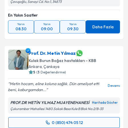
Çavuşoğlu, Sanayi Cd. No:1, 34873
En Yakın Saatler
Yarın
Yarın
Yarın
Daha Fazla
08:30
09:00
09:30
Prof. Dr. Metin Yılmaz
Kulak Burun Boğaz hastalıkları - KBB
Ankara
,
Çankaya
5
(
3
Değerlendirme)
Metin hocam, eline koluna sağlık. Dün ameliyat etti
Devamı
beni, kaburgamdan...
PROF.DR METİN YILMAZ MUAYENEHANESİ
Haritada Göster
Çukurambar Mahallesi 1480.Sokak Besa Kule B Blok No:2/B-33
0 (850) 474 05 12
Randevu Takvimi Talebi