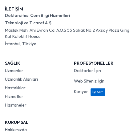
İLETİŞİM
Doktorsitesi Com Bilgi Hizmetleri
Teknoloji ve Ticaret A.Ş.
Maslak Mah. Ahi Evran Cd. A.O.S 55 Sokak No:2 Aksoy Plaza Giriş
Kat Kolektif House
İstanbul, Türkiye
SAĞLIK
PROFESYONELLER
Uzmanlar
Doktorlar İçin
Uzmanlık Alanları
Web Siteniz İçin
Hastalıklar
Kariyer
İşe Alım
Hizmetler
Hastaneler
KURUMSAL
Hakkımızda