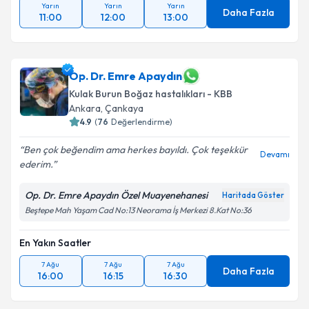
Yarın
Yarın
Yarın
Daha Fazla
11:00
12:00
13:00
Op. Dr. Emre Apaydın
Kulak Burun Boğaz hastalıkları - KBB
Ankara
,
Çankaya
4.9
(
76
Değerlendirme)
Ben çok beğendim ama herkes bayıldı. Çok teşekkür
Devamı
ederim.
Op. Dr. Emre Apaydın Özel Muayenehanesi
Haritada Göster
Beştepe Mah Yaşam Cad No:13 Neorama İş Merkezi 8.Kat No:36
En Yakın Saatler
7 Ağu
7 Ağu
7 Ağu
Daha Fazla
16:00
16:15
16:30