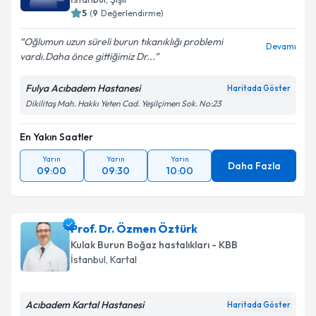
E-posta Adresiniz
5
(
9
Değerlendirme)
Oğlumun uzun süreli burun tıkanıklığı problemi
Devamı
vardı.Daha önce gittiğimiz Dr...
Kişisel verilerimin işlenmesine ilişkin
Aydınlatma
Fulya Acıbadem Hastanesi
Haritada Göster
Metni
'ni okudum ve kişisel verilerimin belirtilen
Dikilitaş Mah. Hakkı Yeten Cad. Yeşilçimen Sok. No:23
kapsamda işlenmesini kabul ediyorum.
En Yakın Saatler
Takvim Talebini Gönder
Yarın
Yarın
Yarın
Daha Fazla
09:00
09:30
10:00
Prof. Dr. Özmen Öztürk
Kulak Burun Boğaz hastalıkları - KBB
İstanbul
,
Kartal
Acıbadem Kartal Hastanesi
Haritada Göster