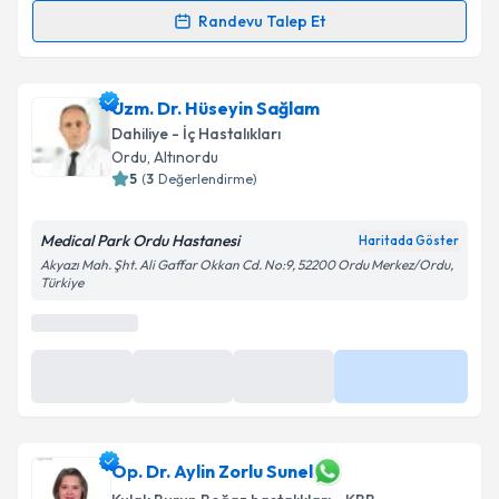
Randevu Talep Et
Prof. Dr. Metin Yılmaz
için randevu takvimi talebi
oluşturun. Size bu uzmandan randevu almanız için bir
Uzm. Dr. Hüseyin Sağlam
takvim hazırlandığında e-posta ile bilgilendireceğiz.
Dahiliye - İç Hastalıkları
E-posta Adresiniz
Ordu
,
Altınordu
5
(
3
Değerlendirme)
Medical Park Ordu Hastanesi
Haritada Göster
Kişisel verilerimin işlenmesine ilişkin
Aydınlatma
Akyazı Mah. Şht. Ali Gaffar Okkan Cd. No:9, 52200 Ordu Merkez/Ordu,
Türkiye
Metni
'ni okudum ve kişisel verilerimin belirtilen
kapsamda işlenmesini kabul ediyorum.
Takvim Talebini Gönder
Op. Dr. Aylin Zorlu Sunel