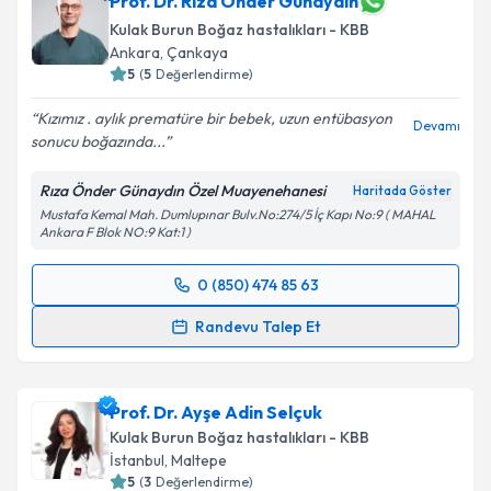
Prof. Dr. Rıza Önder Günaydın
Kulak Burun Boğaz hastalıkları - KBB
Ankara
,
Çankaya
5
(
5
Değerlendirme)
Kızımız . aylık prematüre bir bebek, uzun entübasyon
Devamı
sonucu boğazında...
Rıza Önder Günaydın Özel Muayenehanesi
Haritada Göster
Mustafa Kemal Mah. Dumlupınar Bulv.No:274/5 İç Kapı No:9 ( MAHAL
Ankara F Blok NO:9 Kat:1 )
0 (850) 474 85 63
Randevu Takvimi Talebi
Randevu Talep Et
Prof. Dr. Rıza Önder Günaydın
için randevu takvimi
talebi oluşturun. Size bu uzmandan randevu almanız
Prof. Dr. Ayşe Adin Selçuk
için bir takvim hazırlandığında e-posta ile
bilgilendireceğiz.
Kulak Burun Boğaz hastalıkları - KBB
İstanbul
,
Maltepe
E-posta Adresiniz
5
(
3
Değerlendirme)