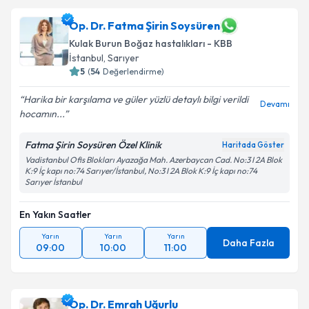
Op. Dr. Fatma Şirin Soysüren
Kulak Burun Boğaz hastalıkları - KBB
İstanbul
,
Sarıyer
5
(
54
Değerlendirme)
Harika bir karşılama ve güler yüzlü detaylı bilgi verildi
Devamı
hocamın...
Fatma Şirin Soysüren Özel Klinik
Haritada Göster
Vadistanbul Ofis Blokları Ayazağa Mah. Azerbaycan Cad. No:3 I 2A Blok
K:9 İç kapı no:74 Sarıyer/İstanbul, No:3 I 2A Blok K:9 İç kapı no:74
Sarıyer İstanbul
En Yakın Saatler
Yarın
Yarın
Yarın
Daha Fazla
09:00
10:00
11:00
Op. Dr. Emrah Uğurlu