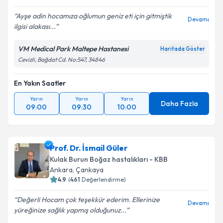
Ayşe adin hocamıza oğlumun geniz eti için gitmiştik
Devamı
ilgisi alakası...
Kişisel verilerimin işlenmesine ilişkin
Aydınlatma
VM Medical Park Maltepe Hastanesi
Haritada Göster
Metni
'ni okudum ve kişisel verilerimin belirtilen
Cevizli, Bağdat Cd. No:547, 34846
kapsamda işlenmesini kabul ediyorum.
En Yakın Saatler
Takvim Talebini Gönder
Yarın
Yarın
Yarın
Daha Fazla
09:00
09:30
10:00
Prof. Dr. İsmail Güler
Kulak Burun Boğaz hastalıkları - KBB
Ankara
,
Çankaya
4.9
(
461
Değerlendirme)
Değerli Hocam çok teşekkür ederim. Ellerinize
Devamı
yüreğinize sağlık yapmış olduğunuz...