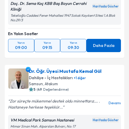
Doç. Dr. Sema Koç KBB Baş Boyun Cerrahi
Haritada Göster
Kliniği
Tekelioğlu Caddesi Fener Mahallesi 1947 Sokak Kayıkent Sitesi 1.A Blok
No:29/3
En Yakın Saatler
Yarın
Yarın
Yarın
Daha Fazla
09:00
09:15
09:30
Dr. Öğr. Üyesi Mustafa Kemal Gül
Dahiliye - İç Hastalıkları
+
1
diğer
Samsun
,
Atakum
5
(
49
Değerlendirme)
Zor süreçte mükemmel destek oldu minnettarız…. .
Devamı
Hastaneye herkese teşekkür...
VM Medical Park Samsun Hastanesi
Haritada Göster
Mimar Sinan Mah. Alparslan Bulvarı, No: 17