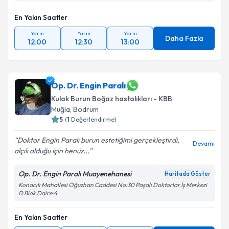
En Yakın Saatler
Yarın
Yarın
Yarın
Daha Fazla
12:00
12:30
13:00
Op. Dr. Engin Paralı
Kulak Burun Boğaz hastalıkları - KBB
Muğla
,
Bodrum
5
(
1
Değerlendirme)
Doktor Engin Paralı burun estetiğimi gerçekleştirdi,
Devamı
alçılı olduğu için henüz...
Op. Dr. Engin Paralı Muayenehanesi
Haritada Göster
Konacık Mahallesi Oğuzhan Caddesi No:30 Paşalı Doktorlar İş Merkezi
D Blok Daire:4
En Yakın Saatler