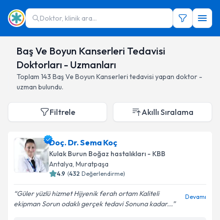
Doktor, klinik ara...
Baş Ve Boyun Kanserleri Tedavisi
Doktorları - Uzmanları
Toplam
143
Baş Ve Boyun Kanserleri
tedavisi yapan doktor -
uzman bulundu.
Filtrele
Akıllı Sıralama
Doç. Dr. Sema Koç
Kulak Burun Boğaz hastalıkları - KBB
Antalya
,
Muratpaşa
4.9
(
432
Değerlendirme)
Güler yüzlü hizmet Hijyenik ferah ortam Kaliteli
Devamı
ekipman Sorun odaklı gerçek tedavi Sonuna kadar...