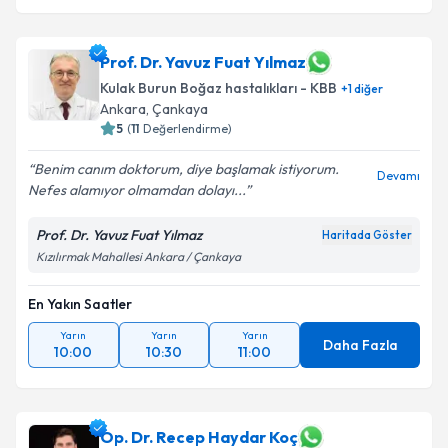
Prof. Dr. Yavuz Fuat Yılmaz
Kulak Burun Boğaz hastalıkları - KBB
+
1
diğer
Ankara
,
Çankaya
5
(
11
Değerlendirme)
Benim canım doktorum, diye başlamak istiyorum.
Devamı
Nefes alamıyor olmamdan dolayı...
Prof. Dr. Yavuz Fuat Yılmaz
Haritada Göster
Kızılırmak Mahallesi Ankara / Çankaya
En Yakın Saatler
Yarın
Yarın
Yarın
Daha Fazla
10:00
10:30
11:00
Op. Dr. Recep Haydar Koç