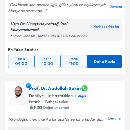
Doktorum son derece ilgili, güler yüzlü ve açıklayıcıydı.
Devamı
Muayene sırasında...
Uzm.Dr Cüneyt Hayretdağ Özel
Haritada Göster
Muayenehanesi
Mimar Sinan MH. 1420 SK. No:107 k-1 D:2 Alsancak
En Yakın Saatler
Yarın
Yarın
Yarın
Daha Fazla
09:00
10:00
11:00
Prof. Dr. Abdullah Sakin
Dahiliye - İç Hastalıkları
+
1
diğer
İstanbul
,
Bahçelievler
5
(
53
Değerlendirme)
Devamı
Gördüğüm hem harika bir doktor ve bir o kadar da...