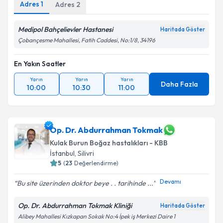
Adres
1
Adres
2
Medipol Bahçelievler Hastanesi
Haritada Göster
Çobançesme Mahallesi, Fatih Caddesi, No:1/8, 34196
En Yakın Saatler
Yarın
Yarın
Yarın
Daha Fazla
10:00
10:30
11:00
Op. Dr. Abdurrahman Tokmak
Kulak Burun Boğaz hastalıkları - KBB
İstanbul
,
Silivri
5
(
23
Değerlendirme)
Devamı
Bu site üzerinden doktor beye . . tarihinde ...
Op. Dr. Abdurrahman Tokmak Kliniği
Haritada Göster
Alibey Mahallesi Kızkapan Sokak No:4 İpek iş Merkezi Daire 1