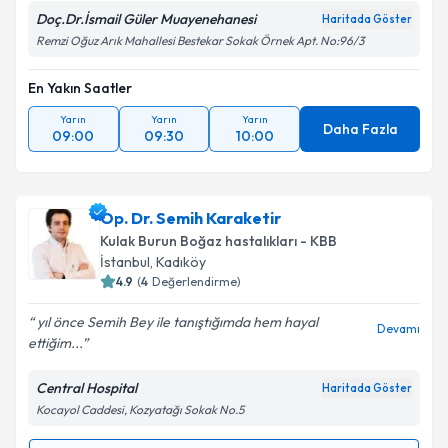
Doç.Dr.İsmail Güler Muayenehanesi
Haritada Göster
Remzi Oğuz Arık Mahallesi Bestekar Sokak Örnek Apt. No:96/3
En Yakın Saatler
Yarın
Yarın
Yarın
Daha Fazla
09:00
09:30
10:00
Op. Dr. Semih Karaketir
Kulak Burun Boğaz hastalıkları - KBB
İstanbul
,
Kadıköy
4.9
(
4
Değerlendirme)
yıl önce Semih Bey ile tanıştığımda hem hayal
Devamı
ettiğim...
Central Hospital
Haritada Göster
Kocayol Caddesi, Kozyatağı Sokak No.5