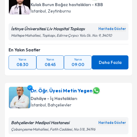
Kulak Burun Boğaz hastalıkları - KBB
İstanbul
,
Zeytinburnu
İstinye Üniversitesi Liv Hospital Topkapı
Haritada Göster
Maltepe Mahallesi, Topkapı, Edirne Çırpıcı Yolu Sk. No: 9, 34010
En Yakın Saatler
Yarın
Yarın
Yarın
Daha Fazla
08:30
08:45
09:00
Dr. Öğr. Üyesi Metin Yegen
Dahiliye - İç Hastalıkları
İstanbul
,
Bahçelievler
Bahçelievler Medipol Hastanesi
Haritada Göster
Çobançesme Mahallesi, Fatih Caddesi, No:1/8, 34196