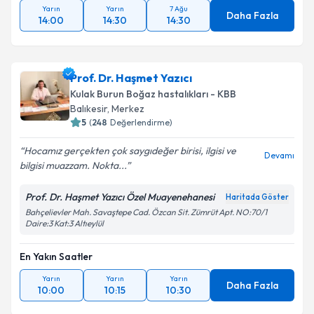
Yarın
Yarın
7 Ağu
Daha Fazla
14:00
14:30
14:30
Prof. Dr. Haşmet Yazıcı
Kulak Burun Boğaz hastalıkları - KBB
Balıkesir
,
Merkez
5
(
248
Değerlendirme)
Hocamız gerçekten çok saygıdeğer birisi, ilgisi ve
Devamı
bilgisi muazzam. Nokta...
Prof. Dr. Haşmet Yazıcı Özel Muayenehanesi
Haritada Göster
Bahçelievler Mah. Savaştepe Cad. Özcan Sit. Zümrüt Apt. NO:70/1
Daire:3 Kat:3 Altıeylül
En Yakın Saatler
Yarın
Yarın
Yarın
Daha Fazla
10:00
10:15
10:30