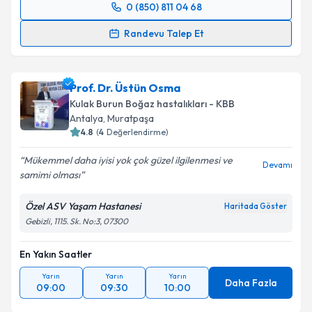
0 (850) 811 04 68
Randevu Takvimi Talebi
Randevu Talep Et
Op. Dr. Semih Karaketir
için randevu takvimi talebi
oluşturun. Size bu uzmandan randevu almanız için bir
Prof. Dr. Üstün Osma
takvim hazırlandığında e-posta ile bilgilendireceğiz.
Kulak Burun Boğaz hastalıkları - KBB
E-posta Adresiniz
Antalya
,
Muratpaşa
4.8
(
4
Değerlendirme)
Mükemmel daha iyisi yok çok güzel ilgilenmesi ve
Devamı
samimi olması
Kişisel verilerimin işlenmesine ilişkin
Aydınlatma
Metni
'ni okudum ve kişisel verilerimin belirtilen
Özel ASV Yaşam Hastanesi
Haritada Göster
kapsamda işlenmesini kabul ediyorum.
Gebizli, 1115. Sk. No:3, 07300
En Yakın Saatler
Takvim Talebini Gönder
Yarın
Yarın
Yarın
Daha Fazla
09:00
09:30
10:00