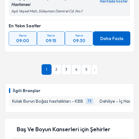
Haritada Göster
Hastanesi
Kişisel verilerimin işlenmesine ilişkin
Aydınlatma
Aşık Veysel Mah, Süleyman Demirel Cd. No:1
Metni
'ni okudum ve kişisel verilerimin belirtilen
kapsamda işlenmesini kabul ediyorum.
En Yakın Saatler
Yarın
Yarın
Yarın
Daha Fazla
Takvim Talebini Gönder
09:00
09:15
09:30
1
2
3
4
5
›
İlgili Branşlar
Kulak Burun Boğaz hastalıkları - KBB
Dahiliye - İç Hastalık
73
Baş Ve Boyun Kanserleri
için Şehirler