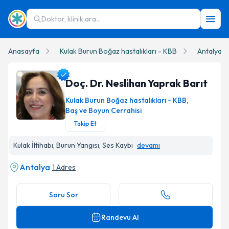
Doktor, klinik ara...
Anasayfa
Kulak Burun Boğaz hastalıkları - KBB
Antalya
Doç. Dr. Neslihan Yaprak Barıt
Kulak Burun Boğaz hastalıkları - KBB
,
Baş ve Boyun Cerrahisi
Takip Et
Doç. Dr. Neslihan Yaprak Barıt Profil Fotoğrafı
Kulak İltihabı, Burun Yangısı, Ses Kaybı
devamı
Antalya
1 Adres
Soru Sor
Randevu Al