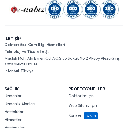
İLETİŞİM
Doktorsitesi Com Bilgi Hizmetleri
Teknoloji ve Ticaret A.Ş.
Maslak Mah. Ahi Evran Cd. A.O.S 55 Sokak No:2 Aksoy Plaza Giriş
Kat Kolektif House
İstanbul, Türkiye
SAĞLIK
PROFESYONELLER
Uzmanlar
Doktorlar İçin
Uzmanlık Alanları
Web Siteniz İçin
Hastalıklar
Kariyer
İşe Alım
Hizmetler
Hastaneler