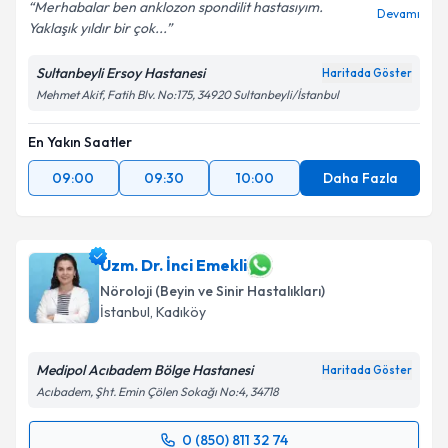
Merhabalar ben anklozon spondilit hastasıyım.
Devamı
Yaklaşık yıldır bir çok...
Sultanbeyli Ersoy Hastanesi
Haritada Göster
Mehmet Akif, Fatih Blv. No:175, 34920 Sultanbeyli/İstanbul
En Yakın Saatler
09:00
09:30
10:00
Daha Fazla
Uzm. Dr. İnci Emekli
Nöroloji (Beyin ve Sinir Hastalıkları)
İstanbul
, Kadıköy
Medipol Acıbadem Bölge Hastanesi
Haritada Göster
Acıbadem, Şht. Emin Çölen Sokağı No:4, 34718
0 (850) 811 32 74