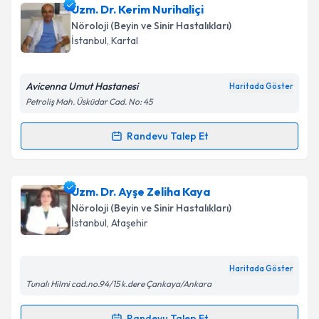
Op. Dr. Asaf Atbaş
için randevu takvimi talebi
Uzm. Dr. Kerim Nurihaliçi
oluşturun. Size bu uzmandan randevu almanız için bir
Nöroloji (Beyin ve Sinir Hastalıkları)
takvim hazırlandığında e-posta ile bilgilendireceğiz.
İstanbul
, Kartal
E-posta Adresiniz
Avicenna Umut Hastanesi
Haritada Göster
Petroliş Mah. Üsküdar Cad. No: 45
Kişisel verilerimin işlenmesine ilişkin
Aydınlatma
Randevu Talep Et
Randevu Takvimi Talebi
Metni
'ni okudum ve kişisel verilerimin belirtilen
kapsamda işlenmesini kabul ediyorum.
Uzm. Dr. Kerim Nurihaliçi
için randevu takvimi talebi
Uzm. Dr. Ayşe Zeliha Kaya
oluşturun. Size bu uzmandan randevu almanız için bir
Takvim Talebini Gönder
Nöroloji (Beyin ve Sinir Hastalıkları)
takvim hazırlandığında e-posta ile bilgilendireceğiz.
İstanbul
, Ataşehir
E-posta Adresiniz
Haritada Göster
Tunalı Hilmi cad.no.94/15 k.dere Çankaya/Ankara
Kişisel verilerimin işlenmesine ilişkin
Aydınlatma
Randevu Talep Et