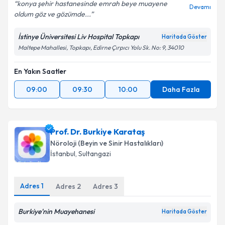
konya şehir hastanesinde emrah beye muayene
Devamı
oldum göz ve gözümde...
Kişisel verilerimin işlenmesine ilişkin
Aydınlatma
İstinye Üniversitesi Liv Hospital Topkapı
Haritada Göster
Metni
'ni okudum ve kişisel verilerimin belirtilen
Maltepe Mahallesi, Topkapı, Edirne Çırpıcı Yolu Sk. No: 9, 34010
kapsamda işlenmesini kabul ediyorum.
En Yakın Saatler
Takvim Talebini Gönder
09:00
09:30
10:00
Daha Fazla
Prof. Dr. Burkiye Karataş
Nöroloji (Beyin ve Sinir Hastalıkları)
İstanbul
, Sultangazi
Adres
1
Adres
2
Adres
3
Burkiye'nin Muayehanesi
Haritada Göster