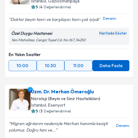
İstanbul
, Gaziosmanpaşa
5
(
4
Değerlendirme)
Devamı
Doktor beyin tavrı ve karşılayıcı tavrı çok iyiydi
Özel Duygu Hastanesi
Haritada Göster
Yeni Mahallesi, Cengiz Topel Cd. No:167, 34250
En Yakın Saatler
10:00
10:30
11:00
Daha Fazla
Uzm. Dr. Merhan Ömeroğlu
Nöroloji (Beyin ve Sinir Hastalıkları)
İstanbul
, Esenyurt
5
(
3
Değerlendirme)
Migren ağrılarım nedeniyle Merhan hanımla kesişti
Devamı
yolumuz. Doğru tanı ve...