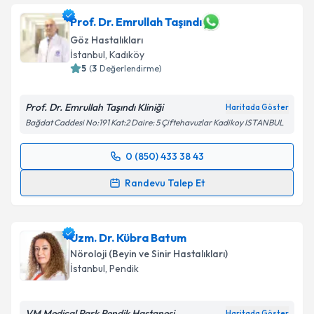
oluşturun. Size bu uzmandan randevu almanız için bir
takvim hazırlandığında e-posta ile bilgilendireceğiz.
Prof. Dr. Emrullah Taşındı
Göz Hastalıkları
E-posta Adresiniz
İstanbul
, Kadıköy
5
(
3
Değerlendirme)
Prof. Dr. Emrullah Taşındı Kliniği
Haritada Göster
Kişisel verilerimin işlenmesine ilişkin
Aydınlatma
Bağdat Caddesi No:191 Kat:2 Daire: 5 Çiftehavuzlar Kadikoy ISTANBUL
Metni
'ni okudum ve kişisel verilerimin belirtilen
kapsamda işlenmesini kabul ediyorum.
0 (850) 433 38 43
Randevu Takvimi Talebi
Randevu Talep Et
Takvim Talebini Gönder
Prof. Dr. Emrullah Taşındı
için randevu takvimi
talebi oluşturun. Size bu uzmandan randevu almanız
Uzm. Dr. Kübra Batum
için bir takvim hazırlandığında e-posta ile
bilgilendireceğiz.
Nöroloji (Beyin ve Sinir Hastalıkları)
İstanbul
, Pendik
E-posta Adresiniz
VM Medical Park Pendik Hastanesi
Haritada Göster