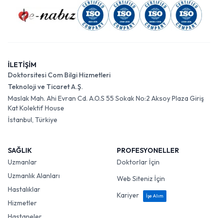
İLETİŞİM
Doktorsitesi Com Bilgi Hizmetleri
Teknoloji ve Ticaret A.Ş.
Maslak Mah. Ahi Evran Cd. A.O.S 55 Sokak No:2 Aksoy Plaza Giriş
Kat Kolektif House
İstanbul, Türkiye
SAĞLIK
PROFESYONELLER
Uzmanlar
Doktorlar İçin
Uzmanlık Alanları
Web Siteniz İçin
Hastalıklar
Kariyer
İşe Alım
Hizmetler
Hastaneler