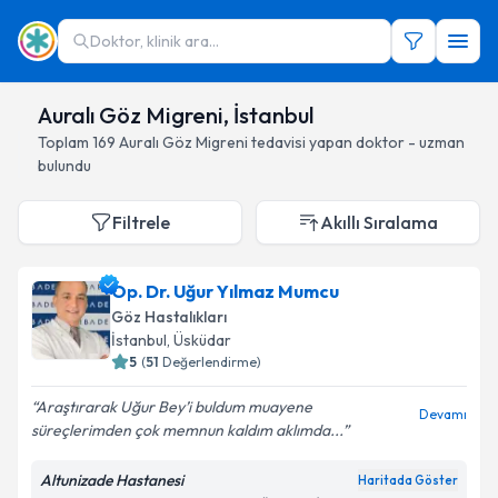
Doktor, klinik ara...
Auralı Göz Migreni, İstanbul
Toplam
169
Auralı Göz Migreni
tedavisi yapan doktor - uzman
bulundu
Filtrele
Akıllı Sıralama
Op. Dr. Uğur Yılmaz Mumcu
Göz Hastalıkları
İstanbul
, Üsküdar
5
(
51
Değerlendirme)
Araştırarak Uğur Bey’i buldum muayene
Devamı
süreçlerimden çok memnun kaldım aklımda...
Altunizade Hastanesi
Haritada Göster