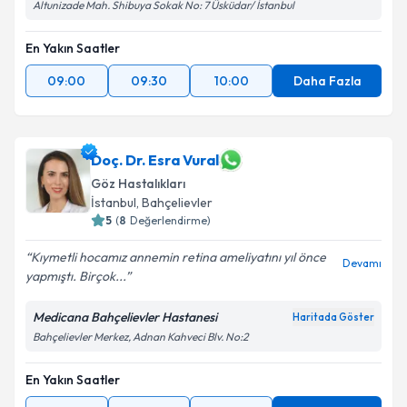
Altunizade Mah. Shibuya Sokak No: 7 Üsküdar/ İstanbul
En Yakın Saatler
09:00
09:30
10:00
Daha Fazla
Doç. Dr. Esra Vural
Göz Hastalıkları
İstanbul
, Bahçelievler
5
(
8
Değerlendirme)
Kıymetli hocamız annemin retina ameliyatını yıl önce
Devamı
yapmıştı. Birçok...
Medicana Bahçelievler Hastanesi
Haritada Göster
Bahçelievler Merkez, Adnan Kahveci Blv. No:2
En Yakın Saatler