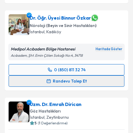
Dr. Öğr. Üyesi Binnur Özkar
Nöroloji (Beyin ve Sinir Hastalıkları)
İstanbul
, Kadıköy
Medipol Acıbadem Bölge Hastanesi
Haritada Göster
Acıbadem, Şht. Emin Çölen Sokağı No:4, 34718
0 (850) 811 32 74
Randevu Takvimi Talebi
Randevu Talep Et
Dr. Öğr. Üyesi Binnur Özkar
için randevu takvimi
talebi oluşturun. Size bu uzmandan randevu almanız
Uzm. Dr. Emrah Dirican
için bir takvim hazırlandığında e-posta ile
bilgilendireceğiz.
Göz Hastalıkları
İstanbul
, Zeytinburnu
E-posta Adresiniz
5
(
1
Değerlendirme)