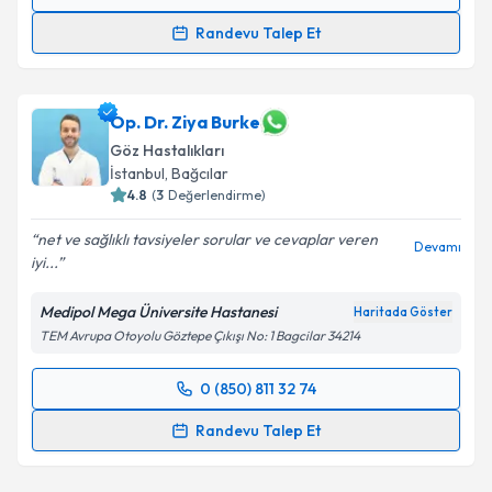
Randevu Takvimi Talebi
Randevu Talep Et
Uzm. Dr. İnci Emekli
için randevu takvimi talebi
oluşturun. Size bu uzmandan randevu almanız için bir
takvim hazırlandığında e-posta ile bilgilendireceğiz.
Op. Dr. Ziya Burke
Göz Hastalıkları
E-posta Adresiniz
İstanbul
, Bağcılar
4.8
(
3
Değerlendirme)
net ve sağlıklı tavsiyeler sorular ve cevaplar veren
Devamı
iyi...
Kişisel verilerimin işlenmesine ilişkin
Aydınlatma
Metni
'ni okudum ve kişisel verilerimin belirtilen
Medipol Mega Üniversite Hastanesi
Haritada Göster
kapsamda işlenmesini kabul ediyorum.
TEM Avrupa Otoyolu Göztepe Çıkışı No: 1 Bagcilar 34214
Takvim Talebini Gönder
0 (850) 811 32 74
Randevu Takvimi Talebi
Randevu Talep Et
Op. Dr. Ziya Burke
için randevu takvimi talebi