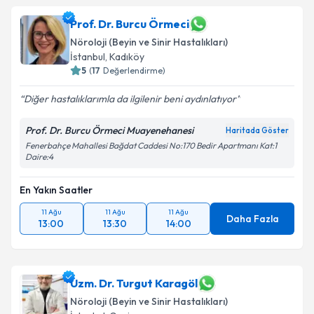
Prof. Dr. Burcu Örmeci
Nöroloji (Beyin ve Sinir Hastalıkları)
İstanbul
, Kadıköy
5
(
17
Değerlendirme)
Diğer hastalıklarımla da ilgilenir beni aydınlatıyor
Prof. Dr. Burcu Örmeci Muayenehanesi
Haritada Göster
Fenerbahçe Mahallesi Bağdat Caddesi No:170 Bedir Apartmanı Kat:1
Daire:4
En Yakın Saatler
11 Ağu
11 Ağu
11 Ağu
Daha Fazla
13:00
13:30
14:00
Uzm. Dr. Turgut Karagöl
Nöroloji (Beyin ve Sinir Hastalıkları)