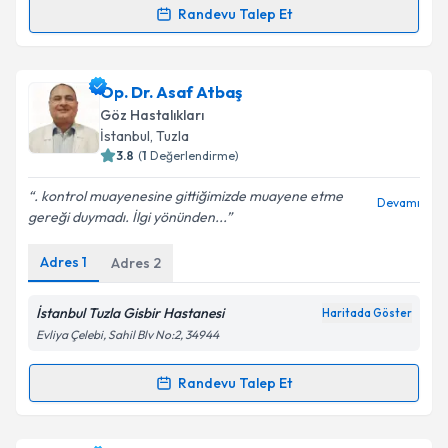
Randevu Talep Et
Prof. Dr. Dursun Kırbaş
için randevu takvimi talebi
oluşturun. Size bu uzmandan randevu almanız için bir
Op. Dr. Asaf Atbaş
takvim hazırlandığında e-posta ile bilgilendireceğiz.
Göz Hastalıkları
E-posta Adresiniz
İstanbul
, Tuzla
3.8
(
1
Değerlendirme)
. kontrol muayenesine gittiğimizde muayene etme
Devamı
gereği duymadı. İlgi yönünden...
Kişisel verilerimin işlenmesine ilişkin
Aydınlatma
Metni
'ni okudum ve kişisel verilerimin belirtilen
Adres
1
Adres
2
kapsamda işlenmesini kabul ediyorum.
İstanbul Tuzla Gisbir Hastanesi
Haritada Göster
Takvim Talebini Gönder
Evliya Çelebi, Sahil Blv No:2, 34944
Randevu Talep Et
Randevu Takvimi Talebi