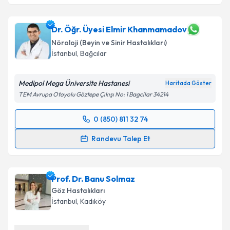
Dr. Öğr. Üyesi Elmir Khanmamadov
Nöroloji (Beyin ve Sinir Hastalıkları)
İstanbul
, Bağcılar
Medipol Mega Üniversite Hastanesi
Haritada Göster
TEM Avrupa Otoyolu Göztepe Çıkışı No: 1 Bagcilar 34214
0 (850) 811 32 74
Randevu Takvimi Talebi
Randevu Talep Et
Dr. Öğr. Üyesi Elmir Khanmamadov
için randevu
takvimi talebi oluşturun. Size bu uzmandan randevu
Prof. Dr. Banu Solmaz
almanız için bir takvim hazırlandığında e-posta ile
bilgilendireceğiz.
Göz Hastalıkları
İstanbul
, Kadıköy
E-posta Adresiniz