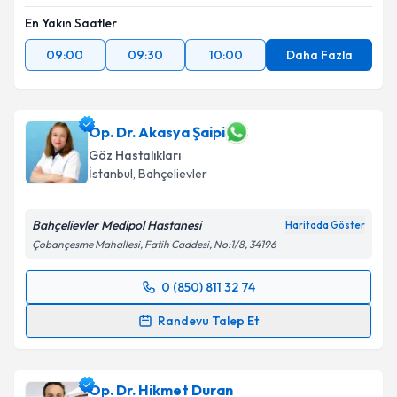
En Yakın Saatler
09:00
09:30
10:00
Daha Fazla
Op. Dr. Akasya Şaipi
Göz Hastalıkları
İstanbul
, Bahçelievler
Bahçelievler Medipol Hastanesi
Haritada Göster
Çobançesme Mahallesi, Fatih Caddesi, No:1/8, 34196
0 (850) 811 32 74
Randevu Takvimi Talebi
Randevu Talep Et
Op. Dr. Akasya Şaipi
için randevu takvimi talebi
oluşturun. Size bu uzmandan randevu almanız için bir
Op. Dr. Hikmet Duran
takvim hazırlandığında e-posta ile bilgilendireceğiz.