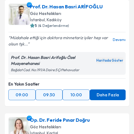
oluşturun. Size bu uzmandan randevu almanız için bir
Prof. Dr. Hasan Basri ARİFOĞLU
takvim hazırlandığında e-posta ile bilgilendireceğiz.
Göz Hastalıkları
E-posta Adresiniz
İstanbul
, Kadıköy
5
(
4
Değerlendirme)
Müdahale ettiği için doktora minnetariz iyiler hep var
Devamı
olsun tşk...
Kişisel verilerimin işlenmesine ilişkin
Aydınlatma
Metni
'ni okudum ve kişisel verilerimin belirtilen
Prof. Dr. Hasan Basri Arifoğlu Özel
kapsamda işlenmesini kabul ediyorum.
Haritada Göster
Muayenehanesi
Bağdat Cad. No:191/A Daire:5 Çiftehavuzlar
Takvim Talebini Gönder
En Yakın Saatler
09:00
09:30
10:00
Daha Fazla
Op. Dr. Feride Pınar Doğru
Göz Hastalıkları
İstanbul
, Kartal