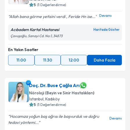
5
(
1
Değerlendirme)
Devamı
Allah bana görme yetisini verdi , Feride Hn ise...
Acıbadem Kartal Hastanesi
Haritada Göster
Çavuşoğlu, Sanayi Cd. No:1, 34873
En Yakın Saatler
11:00
11:30
12:00
Daha Fazla
Doç. Dr. Buse Çağla Arı
Nöroloji (Beyin ve Sinir Hastalıkları)
İstanbul
, Kadıköy
5
(
1
Değerlendirme)
Hocamıza yoğun baş ağrısı ile başvurduk ve doğru
Devamı
tedavi yöntemi...