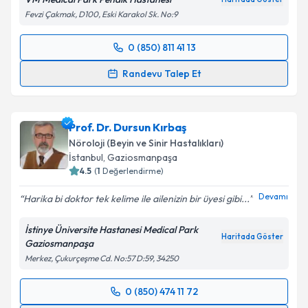
Fevzi Çakmak, D100, Eski Karakol Sk. No:9
Kişisel verilerimin işlenmesine ilişkin
Aydınlatma
0 (850) 811 41 13
Metni
'ni okudum ve kişisel verilerimin belirtilen
Randevu Takvimi Talebi
kapsamda işlenmesini kabul ediyorum.
Randevu Talep Et
Uzm. Dr. Kübra Batum
için randevu takvimi talebi
Takvim Talebini Gönder
oluşturun. Size bu uzmandan randevu almanız için bir
Prof. Dr. Dursun Kırbaş
takvim hazırlandığında e-posta ile bilgilendireceğiz.
Nöroloji (Beyin ve Sinir Hastalıkları)
E-posta Adresiniz
İstanbul
, Gaziosmanpaşa
4.5
(
1
Değerlendirme)
Devamı
Harika bi doktor tek kelime ile ailenizin bir üyesi gibi...
Kişisel verilerimin işlenmesine ilişkin
Aydınlatma
İstinye Üniversite Hastanesi Medical Park
Metni
'ni okudum ve kişisel verilerimin belirtilen
Haritada Göster
Gaziosmanpaşa
kapsamda işlenmesini kabul ediyorum.
Merkez, Çukurçeşme Cd. No:57 D:59, 34250
0 (850) 474 11 72
Takvim Talebini Gönder
Randevu Takvimi Talebi