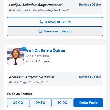
Medipol Acıbadem Bölge Hastanesi
Haritada Göster
Acıbadem, Şht. Emin Çölen Sokağı No:4, 34718
0 (850) 811 32 74
Randevu Takvimi Talebi
Randevu Talep Et
Doç. Dr. Buse Çağla Arı
için randevu takvimi talebi
oluşturun. Size bu uzmandan randevu almanız için bir
Prof. Dr. Berna Özkan
takvim hazırlandığında e-posta ile bilgilendireceğiz.
Göz Hastalıkları
E-posta Adresiniz
İstanbul
, Ataşehir
Acıbadem Ataşehir Hastanesi
Haritada Göster
Atatürk, Turgut Özal Blv. No : 11
Kişisel verilerimin işlenmesine ilişkin
Aydınlatma
Metni
'ni okudum ve kişisel verilerimin belirtilen
En Yakın Saatler
kapsamda işlenmesini kabul ediyorum.
09:00
09:30
10:00
Daha Fazla
Takvim Talebini Gönder