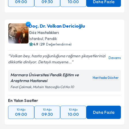
09:00
09:30
10:00
Daha Fazla
Doç. Dr. Volkan Dericioğlu
Göz Hastalıkları
İstanbul
, Pendik
4.9
(
29
Değerlendirme)
Volkan bey, hasta yoğunluğuna rağmen şikayetlerinizi
Devamı
dikkatle dinliyor. Detaylı muayene...
Marmara Üniversitesi Pendik Eğitim ve
Haritada Göster
Araştırma Hastanesi
Fevzi Çakmak, Muhsin Yazıcıoğlu Cd No:10
En Yakın Saatler
10 Ağu
10 Ağu
10 Ağu
Daha Fazla
09:00
09:30
10:00