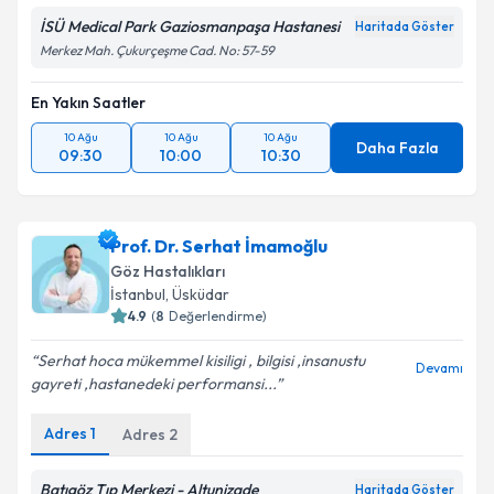
İSÜ Medical Park Gaziosmanpaşa Hastanesi
Haritada Göster
Takvim Talebini Gönder
Merkez Mah. Çukurçeşme Cad. No: 57-59
En Yakın Saatler
10 Ağu
10 Ağu
10 Ağu
Daha Fazla
09:30
10:00
10:30
Prof. Dr. Serhat İmamoğlu
Göz Hastalıkları
İstanbul
, Üsküdar
4.9
(
8
Değerlendirme)
Serhat hoca mükemmel kisiligi , bilgisi ,insanustu
Devamı
gayreti ,hastanedeki performansi...
Adres
1
Adres
2
Batıgöz Tıp Merkezi - Altunizade
Haritada Göster