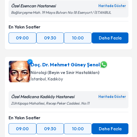
Özel Esencan Hastanesi
Haritada Göster
Bağlarçeşme Mah. 19 Mayıs Bulvarı No:18 Esenyurt / İSTANBUL
En Yakın Saatler
09:00
09:30
10:00
Daha Fazla
Doç. Dr. Mehmet Güney Şenol
Nöroloji (Beyin ve Sinir Hastalıkları)
İstanbul
, Kadıköy
Özel Medicana Kadıköy Hastanesi
Haritada Göster
Zühtüpaşa Mahallesi, Recep Peker Caddesi. No:11
En Yakın Saatler
09:00
09:30
10:00
Daha Fazla