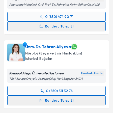
Altunizade Mahallesi, Ord. Prof. Dr. Fahrettin Kerim Gökay Cd. No:15
0 (850) 474 90 71
Randevu Takvimi Talebi
Randevu Talep Et
Prof. Dr. Serhat İmamoğlu
için randevu takvimi
talebi oluşturun. Size bu uzmandan randevu almanız
için bir takvim hazırlandığında e-posta ile
Uzm. Dr. Tehran Aliyeva
bilgilendireceğiz.
Nöroloji (Beyin ve Sinir Hastalıkları)
İstanbul
, Bağcılar
E-posta Adresiniz
Medipol Mega Üniversite Hastanesi
Haritada Göster
TEM Avrupa Otoyolu Göztepe Çıkışı No: 1 Bagcilar 34214
Kişisel verilerimin işlenmesine ilişkin
Aydınlatma
0 (850) 811 32 74
Metni
'ni okudum ve kişisel verilerimin belirtilen
Randevu Takvimi Talebi
kapsamda işlenmesini kabul ediyorum.
Randevu Talep Et
Uzm. Dr. Tehran Aliyeva
için randevu takvimi talebi
Takvim Talebini Gönder