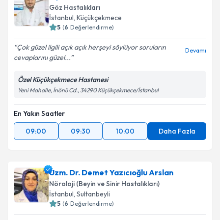
Göz Hastalıkları
E-posta Adresiniz
İstanbul
, Küçükçekmece
5
(
6
Değerlendirme)
Çok güzel ilgili açık açık herşeyi söylüyor soruların
Devamı
cevaplarını güzel...
Kişisel verilerimin işlenmesine ilişkin
Aydınlatma
Metni
'ni okudum ve kişisel verilerimin belirtilen
Özel Küçükçekmece Hastanesi
kapsamda işlenmesini kabul ediyorum.
Yeni Mahalle, İnönü Cd., 34290 Küçükçekmece/İstanbul
En Yakın Saatler
Takvim Talebini Gönder
09:00
09:30
10:00
Daha Fazla
Uzm. Dr. Demet Yazıcıoğlu Arslan
Nöroloji (Beyin ve Sinir Hastalıkları)
İstanbul
, Sultanbeyli
5
(
6
Değerlendirme)