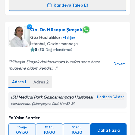
Randevu Talep Et
Prof. Dr. Banu Solmaz
için randevu takvimi talebi
oluşturun. Size bu uzmandan randevu almanız için bir
takvim hazırlandığında e-posta ile bilgilendireceğiz.
Op. Dr. Hüseyin Şimşek
Göz Hastalıkları
+
1
diğer
E-posta Adresiniz
İstanbul
, Gaziosmanpaşa
5
(
30
Değerlendirme)
Hüseyin Şimşek doktorumuza bundan sene önce
Devamı
muayene oldum kendisi...
Kişisel verilerimin işlenmesine ilişkin
Aydınlatma
Metni
'ni okudum ve kişisel verilerimin belirtilen
Adres
1
Adres
2
kapsamda işlenmesini kabul ediyorum.
İSÜ Medical Park Gaziosmanpaşa Hastanesi
Haritada Göster
Takvim Talebini Gönder
Merkez Mah. Çukurçeşme Cad. No: 57-59
En Yakın Saatler
10 Ağu
10 Ağu
10 Ağu
Daha Fazla
09:30
10:00
10:30