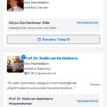
oluşturun. Size bu uzmandan randevu almanız için bir
Göz Hastalıkları
takvim hazırlandığında e-posta ile bilgilendireceğiz.
İstanbul
, Sarıyer
E-posta Adresiniz
Dünya Göz Hastanesi- Etiler
Haritada Göster
Nisbetiye Cad. Yanarsu Sok. No:1 Etiler
Kişisel verilerimin işlenmesine ilişkin
Aydınlatma
Randevu Talep Et
Randevu Takvimi Talebi
Metni
'ni okudum ve kişisel verilerimin belirtilen
kapsamda işlenmesini kabul ediyorum.
Op. Dr. M. Hakan Eren
için randevu takvimi talebi
Prof. Dr. Kadircan Keskinbora
oluşturun. Size bu uzmandan randevu almanız için bir
Takvim Talebini Gönder
Göz Hastalıkları
takvim hazırlandığında e-posta ile bilgilendireceğiz.
İstanbul
, Bakırköy
5
(
12
Değerlendirme)
E-posta Adresiniz
İki yıldır Çekmekte oldugum Uveit hastalığında
Devamı
araştırmalarım sonucunda Hocamızı buldum...
Prof. Dr. Kadircan Keskinbora
Kişisel verilerimin işlenmesine ilişkin
Aydınlatma
Haritada Göster
Muayenehanesi
Metni
'ni okudum ve kişisel verilerimin belirtilen