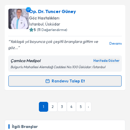
Op. Dr. Hasan Güneş
için randevu takvimi talebi
Op. Dr. Tuncer Güney
Takvim Talebini Gönder
oluşturun. Size bu uzmandan randevu almanız için bir
Göz Hastalıkları
takvim hazırlandığında e-posta ile bilgilendireceğiz.
İstanbul
, Üsküdar
5
(
11
Değerlendirme)
E-posta Adresiniz
Yaklaşık yıl boyunca çok çeşitli branşlara gittim ve
Devamı
göz...
Çamlıca Medipol
Haritada Göster
Kişisel verilerimin işlenmesine ilişkin
Aydınlatma
Bulgurlu Mahallesi Alemdağ Caddesi No:100 Üsküdar /İstanbul
Metni
'ni okudum ve kişisel verilerimin belirtilen
kapsamda işlenmesini kabul ediyorum.
Randevu Talep Et
Randevu Takvimi Talebi
Takvim Talebini Gönder
Op. Dr. Tuncer Güney
için randevu takvimi talebi
1
2
3
4
5
›
oluşturun. Size bu uzmandan randevu almanız için bir
takvim hazırlandığında e-posta ile bilgilendireceğiz.
E-posta Adresiniz
İlgili Branşlar