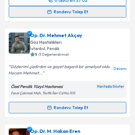
Takvim Talebini Gönder
0 (850) 811 37 02
Randevu Takvimi Talebi
Randevu Talep Et
Prof. Dr. Pelin KAYNAK
için randevu takvimi talebi
oluşturun. Size bu uzmandan randevu almanız için bir
Op. Dr. Mehmet Akçay
takvim hazırlandığında e-posta ile bilgilendireceğiz.
Göz Hastalıkları
E-posta Adresiniz
İstanbul
, Pendik
5
(
1
Değerlendirme)
Gözlerimi çizdirdim ve gayet başarılı bir ameliyat oldu
Devamı
Hocam Mehmet...
Kişisel verilerimin işlenmesine ilişkin
Aydınlatma
Metni
'ni okudum ve kişisel verilerimin belirtilen
Özel Pendik Yüzyıl Hastanesi
Haritada Göster
kapsamda işlenmesini kabul ediyorum.
Fevzi Çakmak Mah, Tevfik İleri Cd No:105
Takvim Talebini Gönder
Randevu Talep Et
Randevu Takvimi Talebi
Op. Dr. Mehmet Akçay
için randevu takvimi talebi
Op. Dr. M. Hakan Eren