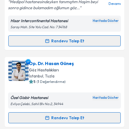
E-posta Adresiniz
Medipol hastanesindeyken tanımıştım Haşim beyi
Devamı
sonra gidince bulamadım oğlumun göz...
Hisar Intercontinental Hastanesi
Haritada Göster
Saray Mah. Site Yolu Cad. No: 7 34768
Kişisel verilerimin işlenmesine ilişkin
Aydınlatma
Metni
'ni okudum ve kişisel verilerimin belirtilen
kapsamda işlenmesini kabul ediyorum.
Randevu Talep Et
Randevu Takvimi Talebi
Takvim Talebini Gönder
Doç. Dr. Haşim Uslu
için randevu takvimi talebi
Op. Dr. Hasan Güneş
oluşturun. Size bu uzmandan randevu almanız için bir
Göz Hastalıkları
takvim hazırlandığında e-posta ile bilgilendireceğiz.
İstanbul
, Tuzla
5
(
1
Değerlendirme)
E-posta Adresiniz
Özel Gisbir Hastanesi
Haritada Göster
Evliya Çelebi, Sahil Blv No:2, 34944
Kişisel verilerimin işlenmesine ilişkin
Aydınlatma
Randevu Talep Et
Randevu Takvimi Talebi
Metni
'ni okudum ve kişisel verilerimin belirtilen
kapsamda işlenmesini kabul ediyorum.