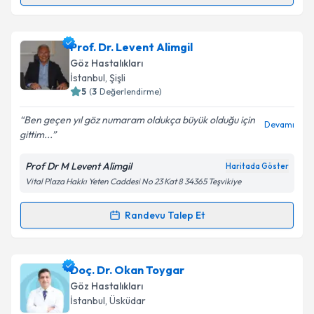
Takvim Talebini Gönder
Op. Dr. Süleyman Çiftçi
için randevu takvimi talebi
Prof. Dr. Levent Alimgil
oluşturun. Size bu uzmandan randevu almanız için bir
Göz Hastalıkları
takvim hazırlandığında e-posta ile bilgilendireceğiz.
İstanbul
, Şişli
5
(
3
Değerlendirme)
E-posta Adresiniz
Ben geçen yıl göz numaram oldukça büyük olduğu için
Devamı
gittim...
Prof Dr M Levent Alimgil
Haritada Göster
Kişisel verilerimin işlenmesine ilişkin
Aydınlatma
Vital Plaza Hakkı Yeten Caddesi No 23 Kat 8 34365 Teşvikiye
Metni
'ni okudum ve kişisel verilerimin belirtilen
kapsamda işlenmesini kabul ediyorum.
Randevu Talep Et
Randevu Takvimi Talebi
Takvim Talebini Gönder
Prof. Dr. Levent Alimgil
için randevu takvimi talebi
Doç. Dr. Okan Toygar
oluşturun. Size bu uzmandan randevu almanız için bir
Göz Hastalıkları
takvim hazırlandığında e-posta ile bilgilendireceğiz.
İstanbul
, Üsküdar