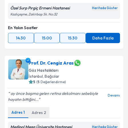
Özel Surp Pırgiç Ermeni Hastanesi
Haritada Göster
Kazlıçeşme, Zakirbaşı Sk. No:32
En Yakın Saatler
14:30
15:00
15:30
Daha Fazla
Prof. Dr. Cengiz Aras
Göz Hastalıkları
İstanbul
, Bağcılar
5
(
5
Değerlendirme)
ay önce başıma gelen retina dekolmanı sebebiyle
Devamı
hayatın bittiğini...
Adres
1
Adres
2
Medipol Mega Üniversite Hastanesi
Haritada Göster