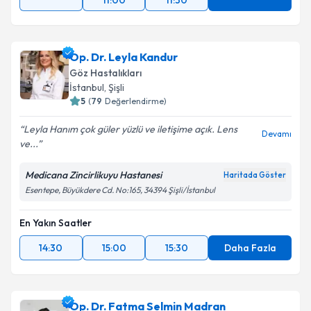
11:00
11:30
Op. Dr. Leyla Kandur
Göz Hastalıkları
İstanbul
, Şişli
5
(
79
Değerlendirme)
Leyla Hanım çok güler yüzlü ve iletişime açık. Lens
Devamı
ve...
Medicana Zincirlikuyu Hastanesi
Haritada Göster
Esentepe, Büyükdere Cd. No:165, 34394 Şişli/İstanbul
En Yakın Saatler
14:30
15:00
15:30
Daha Fazla
Op. Dr. Fatma Selmin Madran