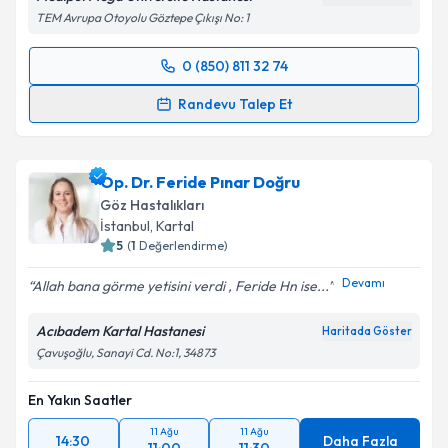
TEM Avrupa Otoyolu Göztepe Çıkışı No: 1
0 (850) 811 32 74
Randevu Takvimi Talebi
Randevu Talep Et
Prof. Dr. Cengiz Aras
için randevu takvimi talebi
oluşturun. Size bu uzmandan randevu almanız için bir
Op. Dr. Feride Pınar Doğru
takvim hazırlandığında e-posta ile bilgilendireceğiz.
Göz Hastalıkları
E-posta Adresiniz
İstanbul
, Kartal
5
(
1
Değerlendirme)
Devamı
Allah bana görme yetisini verdi , Feride Hn ise...
Kişisel verilerimin işlenmesine ilişkin
Aydınlatma
Acıbadem Kartal Hastanesi
Haritada Göster
Metni
'ni okudum ve kişisel verilerimin belirtilen
Çavuşoğlu, Sanayi Cd. No:1, 34873
kapsamda işlenmesini kabul ediyorum.
En Yakın Saatler
Takvim Talebini Gönder
11 Ağu
11 Ağu
14:30
Daha Fazla