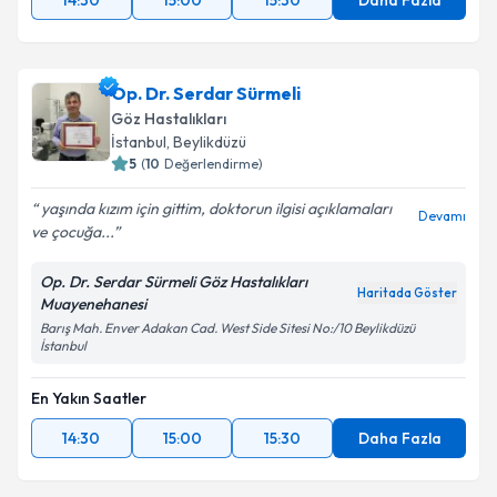
14:30
15:00
15:30
Daha Fazla
Op. Dr. Serdar Sürmeli
Göz Hastalıkları
İstanbul
, Beylikdüzü
5
(
10
Değerlendirme)
yaşında kızım için gittim, doktorun ilgisi açıklamaları
Devamı
ve çocuğa...
Op. Dr. Serdar Sürmeli Göz Hastalıkları
Haritada Göster
Muayenehanesi
Barış Mah. Enver Adakan Cad. West Side Sitesi No:/10 Beylikdüzü
İstanbul
En Yakın Saatler
14:30
15:00
15:30
Daha Fazla