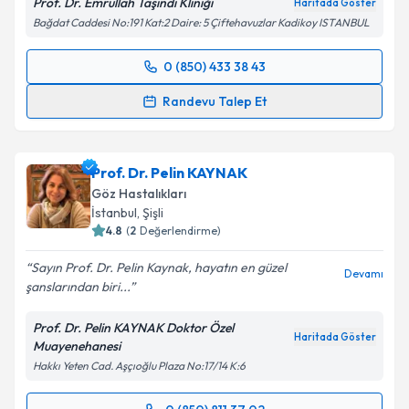
Prof. Dr. Emrullah Taşındı Kliniği
Haritada Göster
Bağdat Caddesi No:191 Kat:2 Daire: 5 Çiftehavuzlar Kadikoy ISTANBUL
Kişisel verilerimin işlenmesine ilişkin
Aydınlatma
Metni
'ni okudum ve kişisel verilerimin belirtilen
0 (850) 433 38 43
kapsamda işlenmesini kabul ediyorum.
Randevu Takvimi Talebi
Randevu Talep Et
Takvim Talebini Gönder
Prof. Dr. Emrullah Taşındı
için randevu takvimi
talebi oluşturun. Size bu uzmandan randevu almanız
Prof. Dr. Pelin KAYNAK
için bir takvim hazırlandığında e-posta ile
bilgilendireceğiz.
Göz Hastalıkları
İstanbul
, Şişli
E-posta Adresiniz
4.8
(
2
Değerlendirme)
Sayın Prof. Dr. Pelin Kaynak, hayatın en güzel
Devamı
şanslarından biri...
Kişisel verilerimin işlenmesine ilişkin
Aydınlatma
Prof. Dr. Pelin KAYNAK Doktor Özel
Metni
'ni okudum ve kişisel verilerimin belirtilen
Haritada Göster
Muayenehanesi
kapsamda işlenmesini kabul ediyorum.
Hakkı Yeten Cad. Aşçıoğlu Plaza No:17/14 K:6