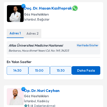
Doç. Dr. Hasan Kızıltoprak
Göz Hastalıkları
İstanbul
, Bağcılar
Adres
1
Adres
2
Atlas Üniversitesi Medicine Hastanesi
Haritada Göster
Barbaros, Hoca Ahmet Yesevi Cd. No: 149, 34203
En Yakın Saatler
14:30
15:00
15:30
Daha Fazla
Op. Dr. Nuri Ceyhan
Göz Hastalıkları
İstanbul
, Kadıköy
5
(
6
Değerlendirme)