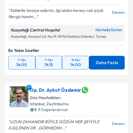
Siddetle tavsiye ederim, ilgi alaka hersey cok iyiydi.
Devamı
Nergiz hanim...
Kozyatağı Central Hospital
Haritada Göster
Kozyatağı, Kocayol Cd. No:19, 34742 Kadıköy/İstanbul, Turkey
En Yakın Saatler
11 Ağu
11 Ağu
18 Ağu
Daha Fazla
14:00
14:15
14:00
Op. Dr. Aykut Özdemir
Göz Hastalıkları
İstanbul
, Zeytinburnu
5
(
1
Değerlendirme)
UZUN ZAMANDIR BÖYLE GÖZÜN HER ŞEYİYLE
Devamı
İLGİLENEN DR ..GÖRMEDİM...