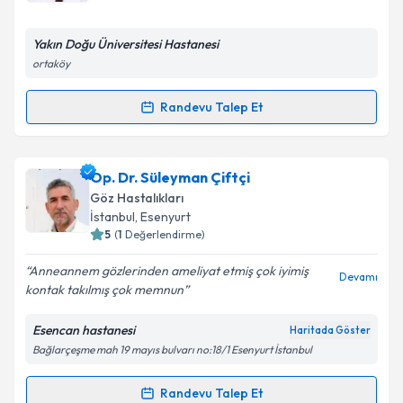
E-posta Adresiniz
Yakın Doğu Üniversitesi Hastanesi
ortaköy
Randevu Talep Et
Randevu Takvimi Talebi
Kişisel verilerimin işlenmesine ilişkin
Aydınlatma
Metni
'ni okudum ve kişisel verilerimin belirtilen
kapsamda işlenmesini kabul ediyorum.
Dr. Öğr. Üyesi Erol Dülger
için randevu takvimi
Op. Dr. Süleyman Çiftçi
talebi oluşturun. Size bu uzmandan randevu almanız
Göz Hastalıkları
için bir takvim hazırlandığında e-posta ile
Takvim Talebini Gönder
İstanbul
, Esenyurt
bilgilendireceğiz.
5
(
1
Değerlendirme)
E-posta Adresiniz
Anneannem gözlerinden ameliyat etmiş çok iyimiş
Devamı
kontak takılmış çok memnun
Esencan hastanesi
Haritada Göster
Bağlarçeşme mah 19 mayıs bulvarı no:18/1 Esenyurt İstanbul
Kişisel verilerimin işlenmesine ilişkin
Aydınlatma
Metni
'ni okudum ve kişisel verilerimin belirtilen
kapsamda işlenmesini kabul ediyorum.
Randevu Talep Et
Randevu Takvimi Talebi