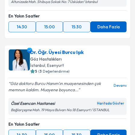
Altunizade Mah. Shibuya Sokak No: 7 Üsküdar/ İstanbul
En Yakın Saatler
14:30
15:00
15:30
Daha Fazla
Dr. Öğr. Üyesi Burcu Işık
Göz Hastalıkları
İstanbul
, Esenyurt
5
(
3
Değerlendirme)
Göz doktoru Burcu Hanım’ın muayenesinden çok
Devamı
memnun kaldım. Muayene boyunca...
Özel Esencan Hastanesi
Haritada Göster
Bağlarçeşme Mah. 19 Mayıs Bulvarı No:18 Esenyurt / İSTANBUL
En Yakın Saatler