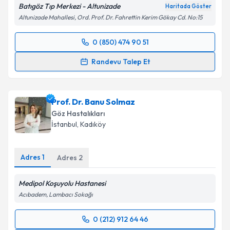
Batıgöz Tıp Merkezi - Altunizade
Haritada Göster
Altunizade Mahallesi, Ord. Prof. Dr. Fahrettin Kerim Gökay Cd. No:15
0 (850) 474 90 51
Randevu Takvimi Talebi
Randevu Talep Et
Op. Dr. Figen Küçüksezer
için randevu takvimi talebi
oluşturun. Size bu uzmandan randevu almanız için bir
Prof. Dr. Banu Solmaz
takvim hazırlandığında e-posta ile bilgilendireceğiz.
Göz Hastalıkları
E-posta Adresiniz
İstanbul
, Kadıköy
Adres
1
Adres
2
Kişisel verilerimin işlenmesine ilişkin
Aydınlatma
Medipol Koşuyolu Hastanesi
Metni
'ni okudum ve kişisel verilerimin belirtilen
kapsamda işlenmesini kabul ediyorum.
Acıbadem, Lambacı Sokağı
0 (212) 912 64 46
Randevu Takvimi Talebi
Takvim Talebini Gönder