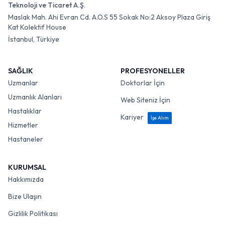
Teknoloji ve Ticaret A.Ş.
Maslak Mah. Ahi Evran Cd. A.O.S 55 Sokak No:2 Aksoy Plaza Giriş
Kat Kolektif House
İstanbul, Türkiye
SAĞLIK
PROFESYONELLER
Uzmanlar
Doktorlar İçin
Uzmanlık Alanları
Web Siteniz İçin
Hastalıklar
Kariyer
İşe Alım
Hizmetler
Hastaneler
KURUMSAL
Hakkımızda
Bize Ulaşın
Gizlilik Politikası