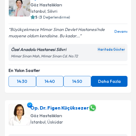
Göz Hastalıkları
İstanbul
, Silivri
5
(
3
Değerlendirme)
Büyükçekmece Mimar Sinan Devlet Hastanesi’nde
Devamı
muayene oldum kendisine. Bu kadar...
Özel Anadolu Hastanesi Silivri
Haritada Göster
Mimar Sinan Mah, Mimar Sinan Cd. No:72
En Yakın Saatler
14:30
14:40
14:50
Daha Fazla
Op. Dr. Figen Küçüksezer
Göz Hastalıkları
İstanbul
, Üsküdar