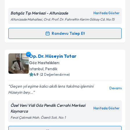
E-posta Adresiniz
Batıgöz Tıp Merkezi - Altunizade
Haritada Göster
Altunizade Mahallesi, Ord. Prof. Dr. Fahrettin Kerim Gökay Cd. No:15
Kişisel verilerimin işlenmesine ilişkin
Aydınlatma
Randevu Talep Et
Randevu Takvimi Talebi
Metni
'ni okudum ve kişisel verilerimin belirtilen
kapsamda işlenmesini kabul ediyorum.
Doç. Dr. Okan Toygar
için randevu takvimi talebi
Op. Dr. Hüseyin Tutar
oluşturun. Size bu uzmandan randevu almanız için bir
Takvim Talebini Gönder
Göz Hastalıkları
takvim hazırlandığında e-posta ile bilgilendireceğiz.
İstanbul
, Pendik
4.9
(
2
Değerlendirme)
E-posta Adresiniz
Geçen yıl eşime kalıcı akıllı lens takılma işlemini
Devamı
Hüseyin bey...
Özel Veni Vidi Göz Pendik Cerrahi Merkezi
Kişisel verilerimin işlenmesine ilişkin
Aydınlatma
Haritada Göster
Kaynarca
Metni
'ni okudum ve kişisel verilerimin belirtilen
Fevzi Çakmak Mah. Özenli Sok. No: 1
kapsamda işlenmesini kabul ediyorum.