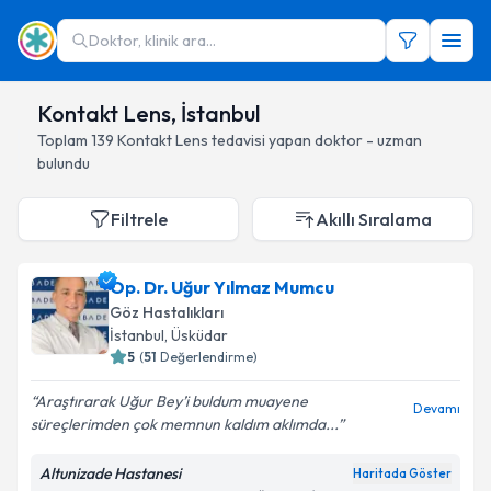
Doktor, klinik ara...
Kontakt Lens, İstanbul
Toplam
139
Kontakt Lens
tedavisi yapan doktor - uzman
bulundu
Filtrele
Akıllı Sıralama
Op. Dr. Uğur Yılmaz Mumcu
Göz Hastalıkları
İstanbul
, Üsküdar
5
(
51
Değerlendirme)
Araştırarak Uğur Bey’i buldum muayene
Devamı
süreçlerimden çok memnun kaldım aklımda...
Altunizade Hastanesi
Haritada Göster