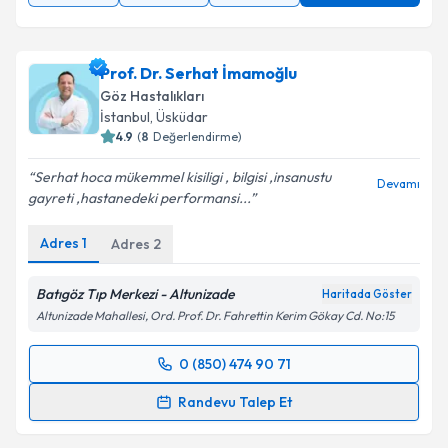
Prof. Dr. Serhat İmamoğlu
Göz Hastalıkları
İstanbul
, Üsküdar
4.9
(
8
Değerlendirme)
Serhat hoca mükemmel kisiligi , bilgisi ,insanustu
Devamı
gayreti ,hastanedeki performansi...
Adres
1
Adres
2
Batıgöz Tıp Merkezi - Altunizade
Haritada Göster
Altunizade Mahallesi, Ord. Prof. Dr. Fahrettin Kerim Gökay Cd. No:15
0 (850) 474 90 71
Randevu Takvimi Talebi
Randevu Talep Et
Prof. Dr. Serhat İmamoğlu
için randevu takvimi