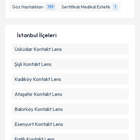
Göz Hastalıkları
Sertifikalı Medikal Estetik
139
1
Kişisel verilerimin işlenmesine ilişkin
Aydınlatma
Metni
'ni okudum ve kişisel verilerimin belirtilen
İstanbul İlçeleri
kapsamda işlenmesini kabul ediyorum.
Üsküdar
Kontakt Lens
Takvim Talebini Gönder
Şişli
Kontakt Lens
Kadıköy
Kontakt Lens
Ataşehir
Kontakt Lens
Bakırköy
Kontakt Lens
Esenyurt
Kontakt Lens
Fatih
Kontakt Lens