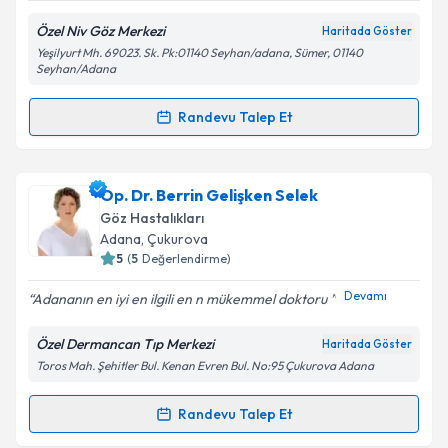
Özel Niv Göz Merkezi
Haritada Göster
Kişisel verilerimin işlenmesine ilişkin
Aydınlatma
Yeşilyurt Mh. 69023. Sk. Pk:01140 Seyhan/adana, Sümer, 01140
Metni
'ni okudum ve kişisel verilerimin belirtilen
Seyhan/Adana
kapsamda işlenmesini kabul ediyorum.
Randevu Talep Et
Randevu Takvimi Talebi
Takvim Talebini Gönder
Op. Dr. Enis Fırıncıoğulları
için randevu takvimi
Op. Dr. Berrin Gelişken Selek
talebi oluşturun. Size bu uzmandan randevu almanız
Göz Hastalıkları
için bir takvim hazırlandığında e-posta ile
Adana
, Çukurova
bilgilendireceğiz.
5
(
5
Değerlendirme)
E-posta Adresiniz
Devamı
Adananın en iyi en ilgili en n mükemmel doktoru ️️️
Özel Dermancan Tıp Merkezi
Haritada Göster
Toros Mah. Şehitler Bul. Kenan Evren Bul. No:95 Çukurova Adana
Kişisel verilerimin işlenmesine ilişkin
Aydınlatma
Metni
'ni okudum ve kişisel verilerimin belirtilen
Randevu Talep Et
Randevu Takvimi Talebi
kapsamda işlenmesini kabul ediyorum.