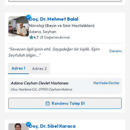
Uzm. Dr. Özgür Özkaynak
için randevu takvimi
Doç. Dr. Mehmet Balal
talebi oluşturun. Size bu uzmandan randevu almanız
Nöroloji (Beyin ve Sinir Hastalıkları)
için bir takvim hazırlandığında e-posta ile
Adana
, Seyhan
bilgilendireceğiz.
4.7
(
3
Değerlendirme)
E-posta Adresiniz
Sevecen ilgili işinin ehli. Saygıdeğer bir kişilik. Eşim
Devamı
Seyfullah bilgin...
Adres
1
Adres
2
Kişisel verilerimin işlenmesine ilişkin
Aydınlatma
Metni
'ni okudum ve kişisel verilerimin belirtilen
Adana Ceyhan Devlet Hastanesı
Haritada Göster
kapsamda işlenmesini kabul ediyorum.
Ulus, Hastane Cd., 01950 Ceyhan/Adana
Randevu Talep Et
Takvim Talebini Gönder
Randevu Takvimi Talebi
Doç. Dr. Mehmet Balal
için randevu takvimi talebi
Doç. Dr. Sibel Karaca