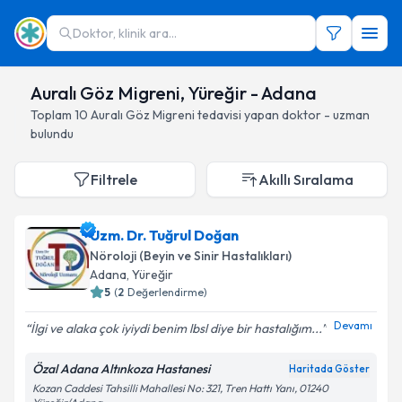
Doktor, klinik ara...
Auralı Göz Migreni, Yüreğir - Adana
Toplam
10
Auralı Göz Migreni
tedavisi yapan doktor - uzman
bulundu
Filtrele
Akıllı Sıralama
Uzm. Dr. Tuğrul Doğan
Nöroloji (Beyin ve Sinir Hastalıkları)
Adana
, Yüreğir
5
(
2
Değerlendirme)
Devamı
İlgi ve alaka çok iyiydi benim lbsl diye bir hastalığım...
Özal Adana Altınkoza Hastanesi
Haritada Göster
Kozan Caddesi Tahsilli Mahallesi No: 321, Tren Hattı Yanı, 01240