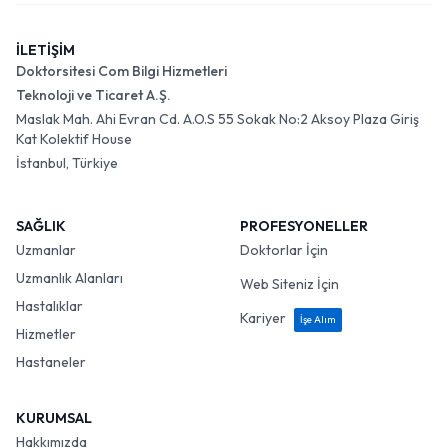
İLETİŞİM
Doktorsitesi Com Bilgi Hizmetleri
Teknoloji ve Ticaret A.Ş.
Maslak Mah. Ahi Evran Cd. A.O.S 55 Sokak No:2 Aksoy Plaza Giriş
Kat Kolektif House
İstanbul, Türkiye
SAĞLIK
PROFESYONELLER
Uzmanlar
Doktorlar İçin
Uzmanlık Alanları
Web Siteniz İçin
Hastalıklar
Kariyer
İşe Alım
Hizmetler
Hastaneler
KURUMSAL
Hakkımızda