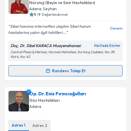
oluşturun. Size bu uzmandan randevu almanız için bir
Nöroloji (Beyin ve Sinir Hastalıkları)
takvim hazırlandığında e-posta ile bilgilendireceğiz.
Adana
, Seyhan
5
(
9
Değerlendirme)
E-posta Adresiniz
Sibel hanıma internetten ulaştım Sibel hanım
Devamı
hastalarina yakın ilgili tahlilleri...
Doç. Dr. Sibel KARACA Muayenehanesi
Haritada Göster
Kişisel verilerimin işlenmesine ilişkin
Aydınlatma
Central Plaza İş Merkezi, Hurmalı Mahallesi, Kurtuluş Caddesi, No: 39,
Metni
'ni okudum ve kişisel verilerimin belirtilen
Kat 4, No: 42
kapsamda işlenmesini kabul ediyorum.
Randevu Talep Et
Randevu Takvimi Talebi
Takvim Talebini Gönder
Doç. Dr. Sibel Karaca
için randevu takvimi talebi
Op. Dr. Enis Fırıncıoğulları
oluşturun. Size bu uzmandan randevu almanız için bir
Göz Hastalıkları
takvim hazırlandığında e-posta ile bilgilendireceğiz.
Adana
E-posta Adresiniz
Adres
1
Adres
2