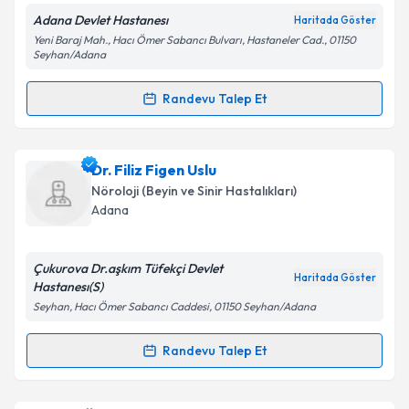
E-posta Adresiniz
Adana Devlet Hastanesı
Haritada Göster
Yeni Baraj Mah., Hacı Ömer Sabancı Bulvarı, Hastaneler Cad., 01150
Seyhan/Adana
Randevu Talep Et
Kişisel verilerimin işlenmesine ilişkin
Aydınlatma
Randevu Takvimi Talebi
Metni
'ni okudum ve kişisel verilerimin belirtilen
kapsamda işlenmesini kabul ediyorum.
Dr. İsmail İşigüzel
için randevu takvimi talebi
Dr. Filiz Figen Uslu
oluşturun. Size bu uzmandan randevu almanız için bir
Nöroloji (Beyin ve Sinir Hastalıkları)
Takvim Talebini Gönder
takvim hazırlandığında e-posta ile bilgilendireceğiz.
Adana
E-posta Adresiniz
Çukurova Dr.aşkım Tüfekçi Devlet
Haritada Göster
Hastanesı(S)
Seyhan, Hacı Ömer Sabancı Caddesi, 01150 Seyhan/Adana
Kişisel verilerimin işlenmesine ilişkin
Aydınlatma
Metni
'ni okudum ve kişisel verilerimin belirtilen
Randevu Talep Et
Randevu Takvimi Talebi
kapsamda işlenmesini kabul ediyorum.