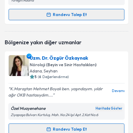
Yüreğir/Adana
Randevu Talep Et
Randevu Takvimi Talebi
Uzm. Dr. Tuğrul Doğan
için randevu takvimi talebi
Bölgenize yakın diğer uzmanlar
oluşturun. Size bu uzmandan randevu almanız için bir
takvim hazırlandığında e-posta ile bilgilendireceğiz.
Uzm. Dr. Özgür Özkaynak
E-posta Adresiniz
Nöroloji (Beyin ve Sinir Hastalıkları)
Adana
, Seyhan
5
(
6
Değerlendirme)
K.Maraştan Mehmet Boyalı ben. yaşındayım. yıldır
Kişisel verilerimin işlenmesine ilişkin
Aydınlatma
Devamı
ağır OKB hastasıydım....
Metni
'ni okudum ve kişisel verilerimin belirtilen
kapsamda işlenmesini kabul ediyorum.
Özel Muayenehane
Haritada Göster
Ziyapaşa Bulvarı Kurtuluş. Mah. No:24 Işıl Apt. 2.Kat No:6
Takvim Talebini Gönder
Randevu Talep Et
Randevu Takvimi Talebi