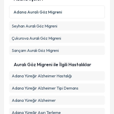
Kişisel verilerimin işlenmesine ilişkin
Aydınlatma
Adana
Auralı Göz Migreni
Metni
'ni okudum ve kişisel verilerimin belirtilen
kapsamda işlenmesini kabul ediyorum.
Seyhan
Auralı Göz Migreni
Takvim Talebini Gönder
Çukurova
Auralı Göz Migreni
Sarıçam
Auralı Göz Migreni
Auralı Göz Migreni ile İlgili Hastalıklar
Adana Yüreğir Alzheimer Hastalığı
Adana Yüreğir Alzheimer Tipi Demans
Adana Yüreğir Alzheimer
Adana Yüreğir Aşırı Terleme