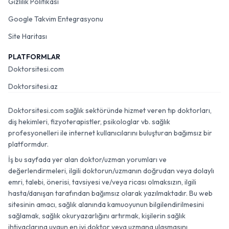
Gizlilik Politikası
Google Takvim Entegrasyonu
Site Haritası
PLATFORMLAR
Doktorsitesi.com
Doktorsitesi.az
Doktorsitesi.com sağlık sektöründe hizmet veren tıp doktorları,
diş hekimleri, fizyoterapistler, psikologlar vb. sağlık
profesyonelleri ile internet kullanıcılarını buluşturan bağımsız bir
platformdur.
İş bu sayfada yer alan doktor/uzman yorumları ve
değerlendirmeleri, ilgili doktorun/uzmanın doğrudan veya dolaylı
emri, talebi, önerisi, tavsiyesi ve/veya ricası olmaksızın, ilgili
hasta/danışan tarafından bağımsız olarak yazılmaktadır. Bu web
sitesinin amacı, sağlık alanında kamuoyunun bilgilendirilmesini
sağlamak, sağlık okuryazarlığını artırmak, kişilerin sağlık
ihtiyaçlarına uygun en iyi doktor veya uzmana ulaşmasını