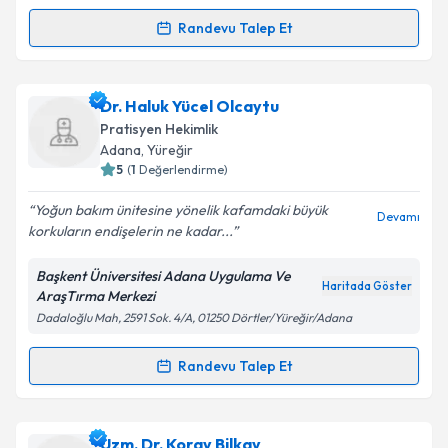
Randevu Talep Et
Randevu Takvimi Talebi
Uzm. Dr. Tuğrul Doğan
için randevu takvimi talebi
Dr. Haluk Yücel Olcaytu
oluşturun. Size bu uzmandan randevu almanız için bir
Pratisyen Hekimlik
takvim hazırlandığında e-posta ile bilgilendireceğiz.
Adana
, Yüreğir
5
(
1
Değerlendirme)
E-posta Adresiniz
Yoğun bakım ünitesine yönelik kafamdaki büyük
Devamı
korkuların endişelerin ne kadar...
Başkent Üniversitesi Adana Uygulama Ve
Kişisel verilerimin işlenmesine ilişkin
Aydınlatma
Haritada Göster
AraşTırma Merkezi
Metni
'ni okudum ve kişisel verilerimin belirtilen
Dadaloğlu Mah, 2591 Sok. 4/A, 01250 Dörtler/Yüreğir/Adana
kapsamda işlenmesini kabul ediyorum.
Randevu Talep Et
Randevu Takvimi Talebi
Takvim Talebini Gönder
Dr. Haluk Yücel Olcaytu
için randevu takvimi talebi
Uzm. Dr. Koray Bilkay