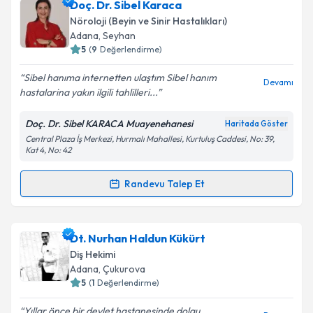
Dr. Nurcivan Ünsal Üz
için randevu takvimi talebi
Doç. Dr. Sibel Karaca
oluşturun. Size bu uzmandan randevu almanız için bir
Nöroloji (Beyin ve Sinir Hastalıkları)
takvim hazırlandığında e-posta ile bilgilendireceğiz.
Adana
, Seyhan
5
(
9
Değerlendirme)
E-posta Adresiniz
Sibel hanıma internetten ulaştım Sibel hanım
Devamı
hastalarina yakın ilgili tahlilleri...
Doç. Dr. Sibel KARACA Muayenehanesi
Haritada Göster
Kişisel verilerimin işlenmesine ilişkin
Aydınlatma
Central Plaza İş Merkezi, Hurmalı Mahallesi, Kurtuluş Caddesi, No: 39,
Metni
'ni okudum ve kişisel verilerimin belirtilen
Kat 4, No: 42
kapsamda işlenmesini kabul ediyorum.
Randevu Talep Et
Randevu Takvimi Talebi
Takvim Talebini Gönder
Doç. Dr. Sibel Karaca
için randevu takvimi talebi
Dt. Nurhan Haldun Kükürt
oluşturun. Size bu uzmandan randevu almanız için bir
Diş Hekimi
takvim hazırlandığında e-posta ile bilgilendireceğiz.
Adana
, Çukurova
5
(
1
Değerlendirme)
E-posta Adresiniz
Yıllar önce bir devlet hastanesinde dolgu