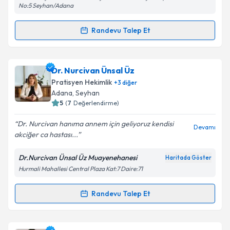
No:5 Seyhan/Adana
Randevu Talep Et
Randevu Takvimi Talebi
Dr. Can Kalkan
için randevu takvimi talebi oluşturun.
Dr. Nurcivan Ünsal Üz
Size bu uzmandan randevu almanız için bir takvim
Pratisyen Hekimlik
+
3
diğer
hazırlandığında e-posta ile bilgilendireceğiz.
Adana
, Seyhan
5
(
7
Değerlendirme)
E-posta Adresiniz
Dr. Nurcivan hanıma annem için geliyoruz kendisi
Devamı
akciğer ca hastası...
Dr.Nurcivan Ünsal Üz Muayenehanesi
Haritada Göster
Kişisel verilerimin işlenmesine ilişkin
Aydınlatma
Hurmali Mahallesi Central Plaza Kat:7 Daire:71
Metni
'ni okudum ve kişisel verilerimin belirtilen
kapsamda işlenmesini kabul ediyorum.
Randevu Talep Et
Randevu Takvimi Talebi
Takvim Talebini Gönder