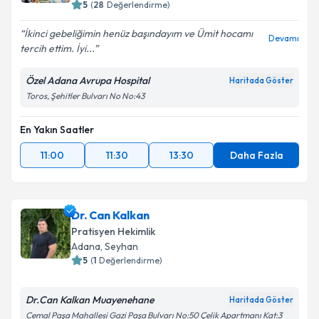
5
(
28
Değerlendirme)
İkinci gebeliğimin henüz başındayım ve Ümit hocamı
Kişisel verilerimin işlenmesine ilişkin
Aydınlatma
Devamı
tercih ettim. İyi...
Metni
'ni okudum ve kişisel verilerimin belirtilen
kapsamda işlenmesini kabul ediyorum.
Özel Adana Avrupa Hospital
Haritada Göster
Toros, Şehitler Bulvarı No No:43
Takvim Talebini Gönder
En Yakın Saatler
11:00
11:30
13:30
Daha Fazla
Dr. Can Kalkan
Pratisyen Hekimlik
Adana
, Seyhan
5
(
1
Değerlendirme)
Dr.Can Kalkan Muayenehane
Haritada Göster
Cemal Paşa Mahallesi Gazi Paşa Bulvarı No:50 Çelik Apartmanı Kat:3