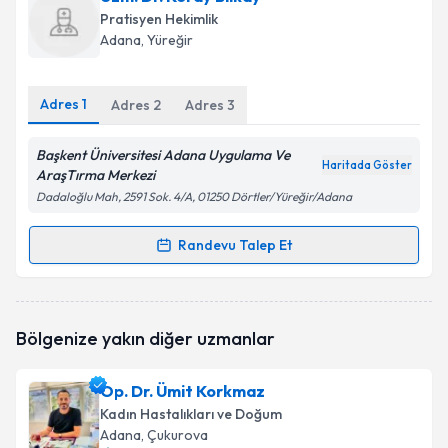
oluşturun. Size bu uzmandan randevu almanız için bir
Pratisyen Hekimlik
takvim hazırlandığında e-posta ile bilgilendireceğiz.
Adana
, Yüreğir
E-posta Adresiniz
Adres
1
Adres
2
Adres
3
Başkent Üniversitesi Adana Uygulama Ve
Haritada Göster
Kişisel verilerimin işlenmesine ilişkin
Aydınlatma
AraşTırma Merkezi
Metni
'ni okudum ve kişisel verilerimin belirtilen
Dadaloğlu Mah, 2591 Sok. 4/A, 01250 Dörtler/Yüreğir/Adana
kapsamda işlenmesini kabul ediyorum.
Randevu Talep Et
Randevu Takvimi Talebi
Takvim Talebini Gönder
Uzm. Dr. Koray Bilkay
için randevu takvimi talebi
Bölgenize yakın diğer uzmanlar
oluşturun. Size bu uzmandan randevu almanız için bir
takvim hazırlandığında e-posta ile bilgilendireceğiz.
Op. Dr. Ümit Korkmaz
E-posta Adresiniz
Kadın Hastalıkları ve Doğum
Adana
, Çukurova