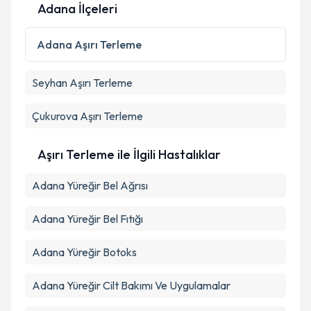
Adana İlçeleri
Kişisel verilerimin işlenmesine ilişkin
Aydınlatma
Metni
'ni okudum ve kişisel verilerimin belirtilen
Adana
Aşırı Terleme
kapsamda işlenmesini kabul ediyorum.
Seyhan
Aşırı Terleme
Takvim Talebini Gönder
Çukurova
Aşırı Terleme
Aşırı Terleme ile İlgili Hastalıklar
Adana Yüreğir Bel Ağrısı
Adana Yüreğir Bel Fıtığı
Adana Yüreğir Botoks
Adana Yüreğir Cilt Bakımı Ve Uygulamalar