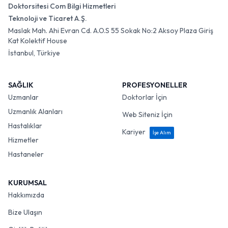
Doktorsitesi Com Bilgi Hizmetleri
Teknoloji ve Ticaret A.Ş.
Maslak Mah. Ahi Evran Cd. A.O.S 55 Sokak No:2 Aksoy Plaza Giriş
Kat Kolektif House
İstanbul, Türkiye
SAĞLIK
PROFESYONELLER
Uzmanlar
Doktorlar İçin
Uzmanlık Alanları
Web Siteniz İçin
Hastalıklar
Kariyer
İşe Alım
Hizmetler
Hastaneler
KURUMSAL
Hakkımızda
Bize Ulaşın