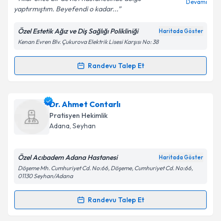
Devamı
yaptırmıştım. Beyefendi o kadar...
Özel Estetik Ağız ve Diş Sağlığı Polikliniği
Haritada Göster
Kişisel verilerimin işlenmesine ilişkin
Aydınlatma
Kenan Evren Blv. Çukurova Elektrik Lisesi Karşısı No: 38
Metni
'ni okudum ve kişisel verilerimin belirtilen
kapsamda işlenmesini kabul ediyorum.
Randevu Talep Et
Randevu Takvimi Talebi
Takvim Talebini Gönder
Dt. Nurhan Haldun Kükürt
için randevu takvimi
Dr. Ahmet Contarlı
talebi oluşturun. Size bu uzmandan randevu almanız
Pratisyen Hekimlik
için bir takvim hazırlandığında e-posta ile
Adana
, Seyhan
bilgilendireceğiz.
E-posta Adresiniz
Özel Acıbadem Adana Hastanesi
Haritada Göster
Döşeme Mh. Cumhuriyet Cd. No:66, Döşeme, Cumhuriyet Cd. No:66,
01130 Seyhan/Adana
Randevu Talep Et
Kişisel verilerimin işlenmesine ilişkin
Aydınlatma
Randevu Takvimi Talebi
Metni
'ni okudum ve kişisel verilerimin belirtilen