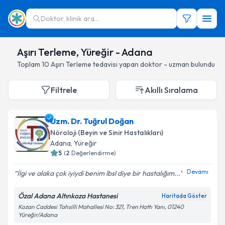
Doktor, klinik ara...
Aşırı Terleme, Yüreğir - Adana
Toplam
10
Aşırı Terleme
tedavisi yapan doktor - uzman bulundu
Filtrele
Akıllı Sıralama
Uzm. Dr. Tuğrul Doğan
Nöroloji (Beyin ve Sinir Hastalıkları)
Adana
, Yüreğir
5
(
2
Değerlendirme)
Devamı
İlgi ve alaka çok iyiydi benim lbsl diye bir hastalığım...
Özal Adana Altınkoza Hastanesi
Haritada Göster
Kozan Caddesi Tahsilli Mahallesi No: 321, Tren Hattı Yanı, 01240
Yüreğir/Adana