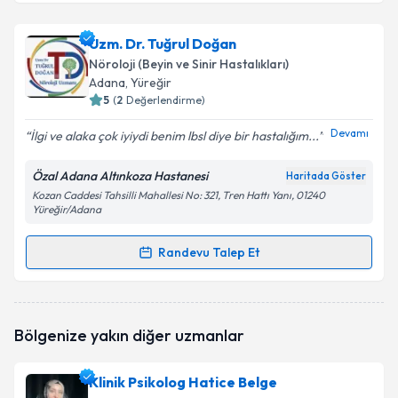
Uzm. Dr. Leyle Şengül Aslan
için randevu takvimi
Uzm. Dr. Tuğrul Doğan
talebi oluşturun. Size bu uzmandan randevu almanız
Nöroloji (Beyin ve Sinir Hastalıkları)
için bir takvim hazırlandığında e-posta ile
Adana
, Yüreğir
bilgilendireceğiz.
5
(
2
Değerlendirme)
E-posta Adresiniz
Devamı
İlgi ve alaka çok iyiydi benim lbsl diye bir hastalığım...
Özal Adana Altınkoza Hastanesi
Haritada Göster
Kozan Caddesi Tahsilli Mahallesi No: 321, Tren Hattı Yanı, 01240
Yüreğir/Adana
Kişisel verilerimin işlenmesine ilişkin
Aydınlatma
Metni
'ni okudum ve kişisel verilerimin belirtilen
Randevu Talep Et
kapsamda işlenmesini kabul ediyorum.
Randevu Takvimi Talebi
Takvim Talebini Gönder
Uzm. Dr. Tuğrul Doğan
için randevu takvimi talebi
Bölgenize yakın diğer uzmanlar
oluşturun. Size bu uzmandan randevu almanız için bir
takvim hazırlandığında e-posta ile bilgilendireceğiz.
Klinik Psikolog Hatice Belge
E-posta Adresiniz