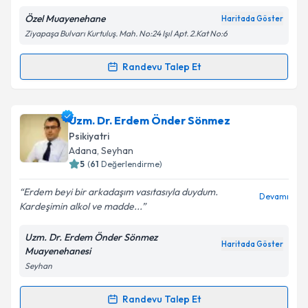
Özel Muayenehane
Haritada Göster
Ziyapaşa Bulvarı Kurtuluş. Mah. No:24 Işıl Apt. 2.Kat No:6
Randevu Talep Et
Randevu Takvimi Talebi
Uzm. Dr. Özgür Özkaynak
için randevu takvimi
Uzm. Dr. Erdem Önder Sönmez
talebi oluşturun. Size bu uzmandan randevu almanız
Psikiyatri
için bir takvim hazırlandığında e-posta ile
Adana
, Seyhan
bilgilendireceğiz.
5
(
61
Değerlendirme)
E-posta Adresiniz
Erdem beyi bir arkadaşım vasıtasıyla duydum.
Devamı
Kardeşimin alkol ve madde...
Uzm. Dr. Erdem Önder Sönmez
Haritada Göster
Muayenehanesi
Kişisel verilerimin işlenmesine ilişkin
Aydınlatma
Seyhan
Metni
'ni okudum ve kişisel verilerimin belirtilen
kapsamda işlenmesini kabul ediyorum.
Randevu Talep Et
Randevu Takvimi Talebi