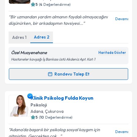
5
(
4
Değerlendirme)
E-posta Adresiniz
Bir uzmandan yardım almanın faydalı olmayacağını
Devamı
düşünürken, bir arkadaşımın tavsiyesi...
Adres
2
Adres
1
Kişisel verilerimin işlenmesine ilişkin
Aydınlatma
Metni
'ni okudum ve kişisel verilerimin belirtilen
kapsamda işlenmesini kabul ediyorum.
Özel Muayenehane
Haritada Göster
Hastaneler kavşağı İş Bankası üstü Akdeniz Apt. Kat: 1
Takvim Talebini Gönder
Randevu Talep Et
Randevu Takvimi Talebi
Uzm. Psk. Dan. Yaser Yılmaz
için randevu takvimi
Klinik Psikolog Fulda Koyun
talebi oluşturun. Size bu uzmandan randevu almanız
Psikoloji
için bir takvim hazırlandığında e-posta ile
Adana
, Çukurova
bilgilendireceğiz.
5
(
10
Değerlendirme)
E-posta Adresiniz
Adana'da başarılı bir psikolog sosyal kaygım için
Devamı
gitmiştim. Gerçekten çok...