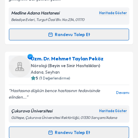
Medline Adana Hastanesi
Haritada Göster
Belediye Evleri, Turgut Özal Blv. No:234, 01170
Kişisel verilerimin işlenmesine ilişkin
Aydınlatma
Metni
'ni okudum ve kişisel verilerimin belirtilen
kapsamda işlenmesini kabul ediyorum.
Randevu Talep Et
Randevu Takvimi Talebi
Takvim Talebini Gönder
Klinik Psikolog Fulda Koyun
için randevu takvimi
Uzm. Dr. Mehmet Taylan Peköz
talebi oluşturun. Size bu uzmandan randevu almanız
Nöroloji (Beyin ve Sinir Hastalıkları)
için bir takvim hazırlandığında e-posta ile
Adana
, Seyhan
bilgilendireceğiz.
5
(
1
Değerlendirme)
E-posta Adresiniz
Hastasına düşkün bence hastasının tedavisinde
Devamı
elinden...
Çukurova Üniversitesi
Haritada Göster
Gültepe, Çukurova Üniversitesi Rektörlüğü, 01330 Sarıçam/Adana
Kişisel verilerimin işlenmesine ilişkin
Aydınlatma
Metni
'ni okudum ve kişisel verilerimin belirtilen
kapsamda işlenmesini kabul ediyorum.
Randevu Talep Et
Randevu Takvimi Talebi