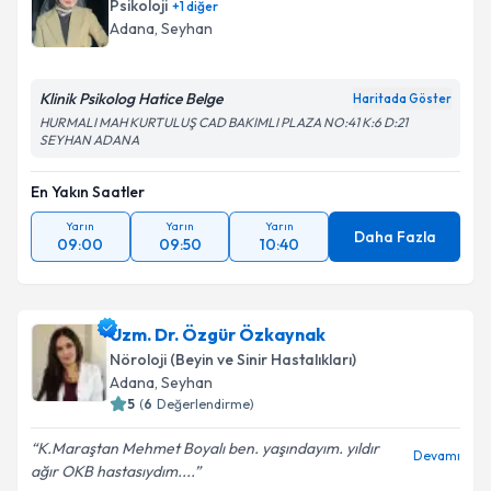
Psikoloji
+
1
diğer
Adana
, Seyhan
Klinik Psikolog Hatice Belge
Kişisel verilerimin işlenmesine ilişkin
Aydınlatma
Haritada Göster
Metni
'ni okudum ve kişisel verilerimin belirtilen
HURMALI MAH KURTULUŞ CAD BAKIMLI PLAZA NO:41 K:6 D:21
SEYHAN ADANA
kapsamda işlenmesini kabul ediyorum.
En Yakın Saatler
Takvim Talebini Gönder
Yarın
Yarın
Yarın
Daha Fazla
09:00
09:50
10:40
Uzm. Dr. Özgür Özkaynak
Nöroloji (Beyin ve Sinir Hastalıkları)
Adana
, Seyhan
5
(
6
Değerlendirme)
K.Maraştan Mehmet Boyalı ben. yaşındayım. yıldır
Devamı
ağır OKB hastasıydım....