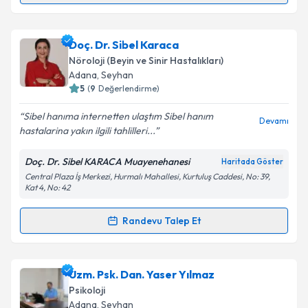
Takvim Talebini Gönder
Uzm. Dr. Erdem Önder Sönmez
için randevu
Doç. Dr. Sibel Karaca
takvimi talebi oluşturun. Size bu uzmandan randevu
Nöroloji (Beyin ve Sinir Hastalıkları)
almanız için bir takvim hazırlandığında e-posta ile
Adana
, Seyhan
bilgilendireceğiz.
5
(
9
Değerlendirme)
E-posta Adresiniz
Sibel hanıma internetten ulaştım Sibel hanım
Devamı
hastalarina yakın ilgili tahlilleri...
Doç. Dr. Sibel KARACA Muayenehanesi
Haritada Göster
Central Plaza İş Merkezi, Hurmalı Mahallesi, Kurtuluş Caddesi, No: 39,
Kişisel verilerimin işlenmesine ilişkin
Aydınlatma
Kat 4, No: 42
Metni
'ni okudum ve kişisel verilerimin belirtilen
kapsamda işlenmesini kabul ediyorum.
Randevu Talep Et
Randevu Takvimi Talebi
Takvim Talebini Gönder
Doç. Dr. Sibel Karaca
için randevu takvimi talebi
Uzm. Psk. Dan. Yaser Yılmaz
oluşturun. Size bu uzmandan randevu almanız için bir
Psikoloji
takvim hazırlandığında e-posta ile bilgilendireceğiz.
Adana
, Seyhan