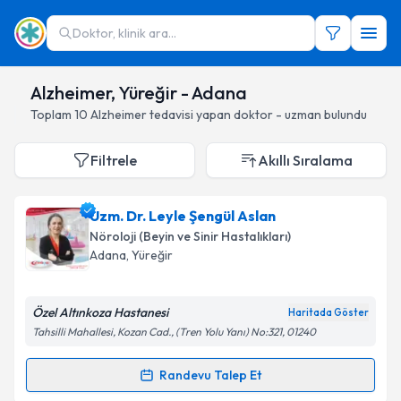
Doktor, klinik ara...
Alzheimer, Yüreğir - Adana
Toplam
10
Alzheimer
tedavisi yapan doktor - uzman bulundu
Filtrele
Akıllı Sıralama
Uzm. Dr. Leyle Şengül Aslan
Nöroloji (Beyin ve Sinir Hastalıkları)
Adana
, Yüreğir
Özel Altınkoza Hastanesi
Haritada Göster
Tahsilli Mahallesi, Kozan Cad., (Tren Yolu Yanı) No:321, 01240
Randevu Talep Et
Randevu Takvimi Talebi