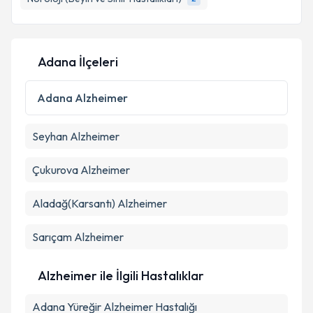
E-posta Adresiniz
Adana İlçeleri
Kişisel verilerimin işlenmesine ilişkin
Aydınlatma
Metni
'ni okudum ve kişisel verilerimin belirtilen
Adana
Alzheimer
kapsamda işlenmesini kabul ediyorum.
Seyhan
Alzheimer
Takvim Talebini Gönder
Çukurova
Alzheimer
Aladağ(Karsantı)
Alzheimer
Sarıçam
Alzheimer
Alzheimer ile İlgili Hastalıklar
Adana Yüreğir Alzheimer Hastalığı