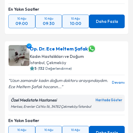
En Yakın Saatler
10 Ağu
10 Ağu
10 Ağu
Daha Fazla
09:00
09:30
10:00
Op. Dr. Ece Meltem Şafak
Kadın Hastalıkları ve Doğum
İstanbul
, Çekmeköy
5
(
132
Değerlendirme)
Uzun zamandır kadın doğum doktoru arayışındaydım.
Devamı
Ece Meltem Şafak hocanın...
Özel Medistate Hastanesi
Haritada Göster
Merkez, Erenler Cd No:16, 34782 Çekmeköy/İstanbul
En Yakın Saatler
10 Ağu
10 Ağu
10 Ağu
Daha Fazla