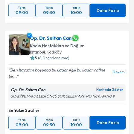
Yarın
Yarın
Yarın
Daha Fazla
09:00
09:30
10:00
Op. Dr. Sultan Can
Kadın Hastalıkları ve Doğum
İstanbul
, Kadıköy
5
(
8
Değerlendirme)
Ben hayatım boyunca bu kadar ilgili bu kadar rafine
Devamı
bir...
Op. Dr. Sultan Can
Haritada Göster
SUADİYE MAHALLESİ ÖNCÜ SOK ÇELEM APT. NO 1 İÇ KAPI NO 9
En Yakın Saatler
Yarın
Yarın
Yarın
Daha Fazla
09:00
09:30
10:00