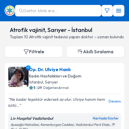
Doktor, klinik ara...
Atrofik vajinit, Sarıyer - İstanbul
Toplam
10
Atrofik vajinit
tedavisi yapan doktor - uzman bulundu
Filtrele
Akıllı Sıralama
Op. Dr. Ulviye Hanlı
Kadın Hastalıkları ve Doğum
İstanbul
, Sarıyer
5
(
29
Değerlendirme)
Ne kadar teşekkür edersek az olur. Ulviye hanım hem
Devamı
kötü...
Liv Hospital Vadistanbul
Haritada Göster
Ayazağa Mahallesi, Kemerburgaz Caddesi, Vadistanbul Park Etabı, 7F