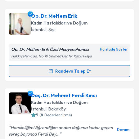
Op. Dr. Meltem Erik
Kadın Hastalıkları ve Doğum
İstanbul
, Şişli
Op. Dr. Meltem Erik Özel Muayenehanesi
Haritada Göster
Hakkıyeten Cad. No:19 Unimed Center Kat:8 Fulya
Randevu Talep Et
Randevu Takvimi Talebi
Op. Dr. Meltem Erik
için randevu takvimi talebi
Doç. Dr. Mehmet Ferdi Kıncı
oluşturun. Size bu uzmandan randevu almanız için bir
Kadın Hastalıkları ve Doğum
takvim hazırlandığında e-posta ile bilgilendireceğiz.
İstanbul
, Bakırköy
5
(
8
Değerlendirme)
E-posta Adresiniz
Hamileliğimi öğrendiğim andan doğuma kadar geçen
Devamı
süreç boyunca Ferdi Bey...