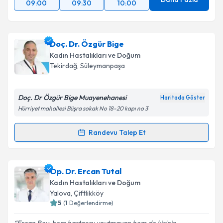
09:00
09:30
10:00
Doç. Dr. Özgür Bige
Kadın Hastalıkları ve Doğum
Tekirdağ
, Süleymanpaşa
Doç. Dr Özgür Bige Muayenehanesi
Haritada Göster
Hürriyet mahallesi Büşra sokak No 18-20 kapı no 3
Randevu Talep Et
Randevu Takvimi Talebi
Doç. Dr. Özgür Bige
için randevu takvimi talebi
Op. Dr. Ercan Tutal
oluşturun. Size bu uzmandan randevu almanız için bir
Kadın Hastalıkları ve Doğum
takvim hazırlandığında e-posta ile bilgilendireceğiz.
Yalova
, Çiftlikköy
5
(
1
Değerlendirme)
E-posta Adresiniz