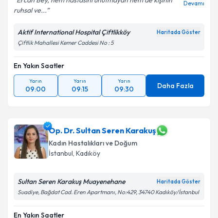
Ercan Bey, hem hastasını unutmayan hem de kişinin
Devamı
ruhsal ve...
Aktif International Hospital Çiftlikköy
Haritada Göster
Kişisel verilerimin işlenmesine ilişkin
Aydınlatma
Çiftlik Mahallesi Kemer Caddesi No : 5
Metni
'ni okudum ve kişisel verilerimin belirtilen
kapsamda işlenmesini kabul ediyorum.
En Yakın Saatler
Yarın
Yarın
Yarın
Takvim Talebini Gönder
Daha Fazla
09:00
09:15
09:30
Op. Dr. Sultan Seren Karakuş
Kadın Hastalıkları ve Doğum
İstanbul
, Kadıköy
Sultan Seren Karakuş Muayenehane
Haritada Göster
Suadiye, Bağdat Cad. Eren Apartmanı, No:429, 34740 Kadıköy/İstanbul
En Yakın Saatler