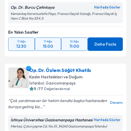
Op. Dr. Burcu Çetinkaya
Haritada Göster
Kemankeş Karamustafa Paşa, Fransız Geçidi Sokağı, Fransız Geçidi İş
Hanı C Blok No:53 K:5
En Yakın Saatler
11 Ağu
11 Ağu
12 Ağu
Daha Fazla
12:30
15:00
11:00
Op. Dr. Özlem Söğüt Khatib
Kadın Hastalıkları ve Doğum
İstanbul
, Gaziosmanpaşa
5
(
77
Değerlendirme)
Çok yardımsever bir hekim kendisi başka hastaneden
Devamı
buraya gelmiş biz...
İstinye Üniversitesi Gaziosmanpaşa Hastanesi
Haritada Göster
Merkez, Çukurçeşme Cd. No:51, 34245 Gaziosmanpaşa/İstanbul