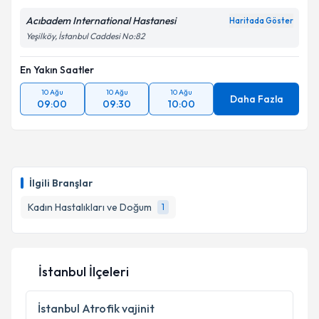
Acıbadem International Hastanesi
Haritada Göster
Kişisel verilerimin işlenmesine ilişkin
Aydınlatma
Yeşilköy, İstanbul Caddesi No:82
Metni
'ni okudum ve kişisel verilerimin belirtilen
kapsamda işlenmesini kabul ediyorum.
En Yakın Saatler
10 Ağu
10 Ağu
10 Ağu
Takvim Talebini Gönder
Daha Fazla
09:00
09:30
10:00
İlgili Branşlar
Kadın Hastalıkları ve Doğum
1
İstanbul İlçeleri
İstanbul
Atrofik vajinit