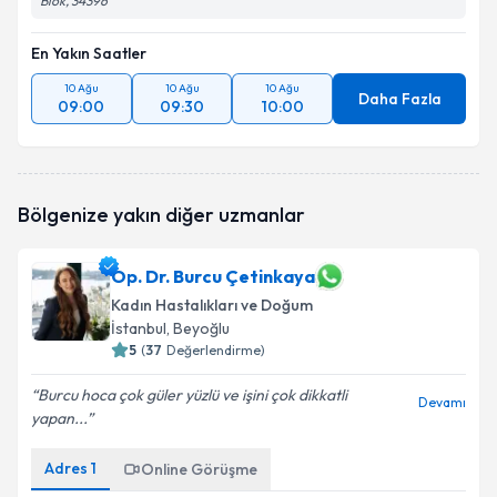
Blok, 34396
En Yakın Saatler
10 Ağu
10 Ağu
10 Ağu
Daha Fazla
09:00
09:30
10:00
Bölgenize yakın diğer uzmanlar
Op. Dr. Burcu Çetinkaya
Kadın Hastalıkları ve Doğum
İstanbul
, Beyoğlu
5
(
37
Değerlendirme)
Burcu hoca çok güler yüzlü ve işini çok dikkatli
Devamı
yapan...
Adres
1
Online Görüşme