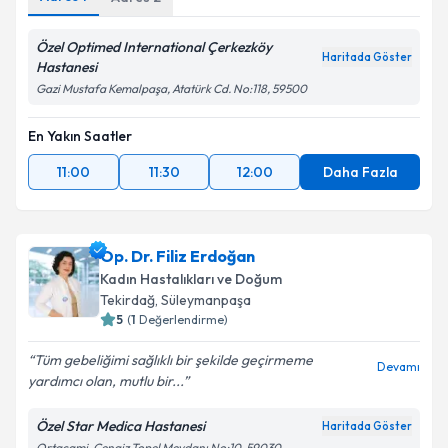
kapsamda işlenmesini kabul ediyorum.
Özel Optimed International Çerkezköy
Haritada Göster
Takvim Talebini Gönder
Hastanesi
Gazi Mustafa Kemalpaşa, Atatürk Cd. No:118, 59500
En Yakın Saatler
11:00
11:30
12:00
Daha Fazla
Op. Dr. Filiz Erdoğan
Kadın Hastalıkları ve Doğum
Tekirdağ
, Süleymanpaşa
5
(
1
Değerlendirme)
Tüm gebeliğimi sağlıklı bir şekilde geçirmeme
Devamı
yardımcı olan, mutlu bir...
Özel Star Medica Hastanesi
Haritada Göster
Ortacami, Cengiz Topel Meydanı No:10, 59030