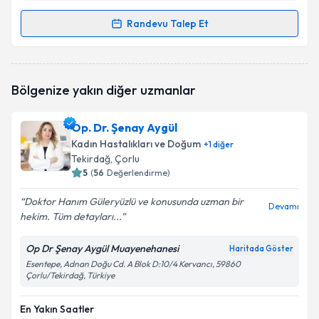
Randevu Talep Et
Randevu Takvimi Talebi
Op. Dr. Nurcihan Korkmaz Çokyaman
için randevu
Bölgenize yakın diğer uzmanlar
takvimi talebi oluşturun. Size bu uzmandan randevu
almanız için bir takvim hazırlandığında e-posta ile
bilgilendireceğiz.
Op. Dr. Şenay Aygül
Kadın Hastalıkları ve Doğum
+
1
diğer
E-posta Adresiniz
Tekirdağ
, Çorlu
5
(
56
Değerlendirme)
Doktor Hanım Güleryüzlü ve konusunda uzman bir
Devamı
hekim. Tüm detayları...
Kişisel verilerimin işlenmesine ilişkin
Aydınlatma
Metni
'ni okudum ve kişisel verilerimin belirtilen
kapsamda işlenmesini kabul ediyorum.
Op Dr Şenay Aygül Muayenehanesi
Haritada Göster
Esentepe, Adnan Doğu Cd. A Blok D:10/4 Kervancı, 59860
Çorlu/Tekirdağ, Türkiye
Takvim Talebini Gönder
En Yakın Saatler