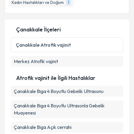
bilgilendireceğiz.
Kadın Hastalıkları ve Doğum
1
E-posta Adresiniz
Çanakkale İlçeleri
Kişisel verilerimin işlenmesine ilişkin
Aydınlatma
Çanakkale
Atrofik vajinit
Metni
'ni okudum ve kişisel verilerimin belirtilen
kapsamda işlenmesini kabul ediyorum.
Merkez
Atrofik vajinit
Takvim Talebini Gönder
Atrofik vajinit ile İlgili Hastalıklar
Çanakkale Biga 4 Boyutlu Gebelik Ultrasonu
Çanakkale Biga 4 Boyutlu Ultrasonla Gebelik
Muayenesi
Çanakkale Biga Açık cerrahi