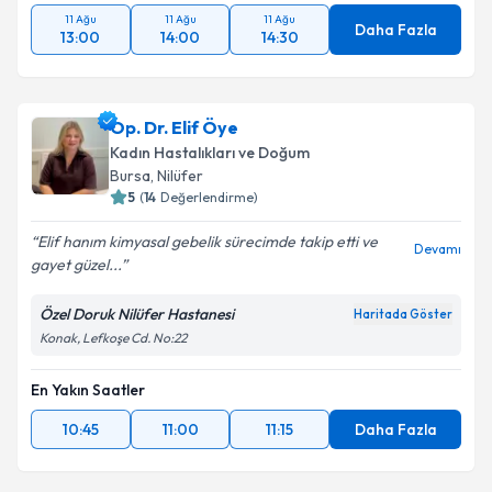
11 Ağu
11 Ağu
11 Ağu
Daha Fazla
13:00
14:00
14:30
Op. Dr. Elif Öye
Kadın Hastalıkları ve Doğum
Bursa
, Nilüfer
5
(
14
Değerlendirme)
Elif hanım kimyasal gebelik sürecimde takip etti ve
Devamı
gayet güzel...
Özel Doruk Nilüfer Hastanesi
Haritada Göster
Konak, Lefkoşe Cd. No:22
En Yakın Saatler
10:45
11:00
11:15
Daha Fazla