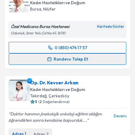
Kadın Hastalıkları ve Doğum
Bursa
, Nilüfer
Özel Medicana Bursa Hastanesi
Haritada Göster
Odunluk, İzmir Yolu Cd No:41, 16110
0 (850) 474 17 57
Randevu Takvimi Talebi
Randevu Talep Et
Op. Dr. Yaşar Can
için randevu takvimi talebi
oluşturun. Size bu uzmandan randevu almanız için bir
Op. Dr. Kevser Arkan
takvim hazırlandığında e-posta ile bilgilendireceğiz.
Kadın Hastalıkları ve Doğum
E-posta Adresiniz
Tekirdağ
, Çerkezköy
5
(
2
Değerlendirme)
Doktor hanımın jinekolojik onkoloji eğitimi aldığını
Devamı
öğrendikten sonra kendisine başvurduk....
Kişisel verilerimin işlenmesine ilişkin
Aydınlatma
Metni
'ni okudum ve kişisel verilerimin belirtilen
Adres
1
Adres
2