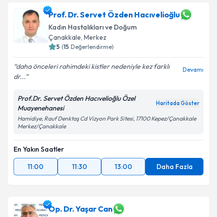
Prof. Dr. Servet Özden Hacıvelioğlu
Kadın Hastalıkları ve Doğum
Çanakkale
, Merkez
5
(
15
Değerlendirme)
daha önceleri rahimdeki kistler nedeniyle kez farklı
Devamı
dr...
Prof.Dr. Servet Özden Hacıvelioğlu Özel
Haritada Göster
Muayenehanesi
Hamidiye, Rauf Denktaş Cd Vizyon Park Sitesi, 17100 Kepez/Çanakkale
Merkez/Çanakkale
En Yakın Saatler
11:00
11:30
13:00
Daha Fazla
Op. Dr. Yaşar Can