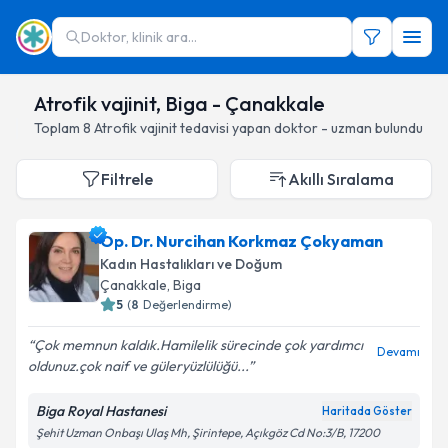
Doktor, klinik ara...
Atrofik vajinit, Biga - Çanakkale
Toplam
8
Atrofik vajinit
tedavisi yapan doktor - uzman bulundu
Filtrele
Akıllı Sıralama
Op. Dr. Nurcihan Korkmaz Çokyaman
Kadın Hastalıkları ve Doğum
Çanakkale
, Biga
5
(
8
Değerlendirme)
Çok memnun kaldık.Hamilelik sürecinde çok yardımcı
Devamı
oldunuz.çok naif ve güleryüzlülüğü...
Biga Royal Hastanesi
Haritada Göster
Şehit Uzman Onbaşı Ulaş Mh, Şirintepe, Açıkgöz Cd No:3/B, 17200