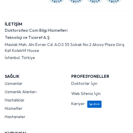
İLETİŞİM
Doktorsitesi Com Bilgi Hizmetleri
Teknoloji ve Ticaret A.Ş.
Maslak Mah. Ahi Evran Cd. A.O.S 55 Sokak No:2 Aksoy Plaza Giriş
Kat Kolektif House
İstanbul, Türkiye
SAĞLIK
PROFESYONELLER
Uzmanlar
Doktorlar İçin
Uzmanlık Alanları
Web Siteniz İçin
Hastalıklar
Kariyer
İşe Alım
Hizmetler
Hastaneler