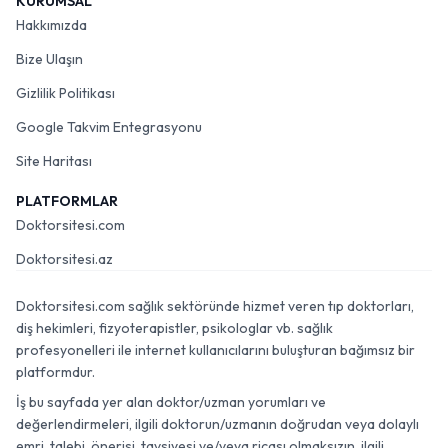
KURUMSAL
Hakkımızda
Bize Ulaşın
Gizlilik Politikası
Google Takvim Entegrasyonu
Site Haritası
PLATFORMLAR
Doktorsitesi.com
Doktorsitesi.az
Doktorsitesi.com sağlık sektöründe hizmet veren tıp doktorları,
diş hekimleri, fizyoterapistler, psikologlar vb. sağlık
profesyonelleri ile internet kullanıcılarını buluşturan bağımsız bir
platformdur.
İş bu sayfada yer alan doktor/uzman yorumları ve
değerlendirmeleri, ilgili doktorun/uzmanın doğrudan veya dolaylı
emri, talebi, önerisi, tavsiyesi ve/veya ricası olmaksızın, ilgili