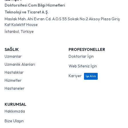
Doktorsitesi Com Bilgi Hizmetleri
Teknoloji ve Ticaret A.Ş.
Maslak Mah. Ahi Evran Cd. A.O.S 55 Sokak No:2 Aksoy Plaza Giriş
Kat Kolektif House
İstanbul, Türkiye
SAĞLIK
PROFESYONELLER
Uzmanlar
Doktorlar İçin
Uzmanlık Alanları
Web Siteniz İçin
Hastalıklar
Kariyer
İşe Alım
Hizmetler
Hastaneler
KURUMSAL
Hakkımızda
Bize Ulaşın