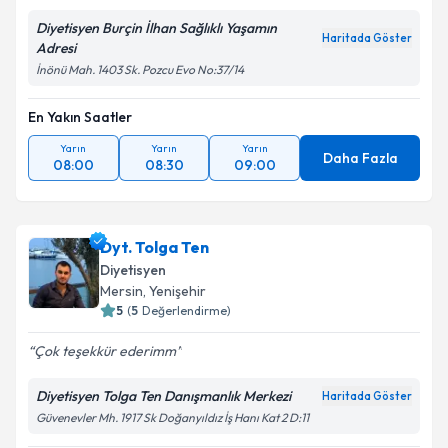
Diyetisyen Burçin İlhan Sağlıklı Yaşamın
Haritada Göster
Adresi
İnönü Mah. 1403 Sk. Pozcu Evo No:37/14
En Yakın Saatler
Yarın
Yarın
Yarın
Daha Fazla
08:00
08:30
09:00
Dyt. Tolga Ten
Diyetisyen
Mersin
, Yenişehir
5
(
5
Değerlendirme)
Çok teşekkür ederimm
Diyetisyen Tolga Ten Danışmanlık Merkezi
Haritada Göster
Güvenevler Mh. 1917 Sk Doğanyıldız İş Hanı Kat 2 D:11