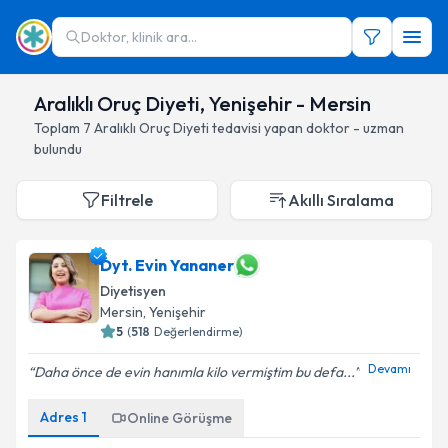
Doktor, klinik ara...
Aralıklı Oruç Diyeti, Yenişehir - Mersin
Toplam
7
Aralıklı Oruç Diyeti
tedavisi yapan doktor - uzman
bulundu
Filtrele
Akıllı Sıralama
Dyt. Evin Yananer
Diyetisyen
Mersin
, Yenişehir
5
(
518
Değerlendirme)
Devamı
Daha önce de evin hanımla kilo vermiştim bu defa...
Adres
1
Online Görüşme