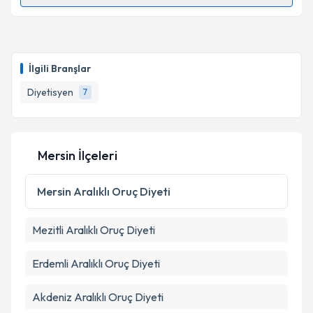
Randevu Takvimi Talebi
Takvim Talebini Gönder
Uzm. Dyt. Özge Karaarslan
için randevu takvimi
talebi oluşturun. Size bu uzmandan randevu almanız
İlgili Branşlar
için bir takvim hazırlandığında e-posta ile
bilgilendireceğiz.
Diyetisyen
7
E-posta Adresiniz
Mersin İlçeleri
Kişisel verilerimin işlenmesine ilişkin
Aydınlatma
Mersin
Aralıklı Oruç Diyeti
Metni
'ni okudum ve kişisel verilerimin belirtilen
kapsamda işlenmesini kabul ediyorum.
Mezitli
Aralıklı Oruç Diyeti
Takvim Talebini Gönder
Erdemli
Aralıklı Oruç Diyeti
Akdeniz
Aralıklı Oruç Diyeti