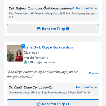
Dyt. Yağmur Özananar Özel Muayanahanesi
Haritada Göster
Kişisel verilerimin işlenmesine ilişkin
Aydınlatma
Fuat Morel Mah. Vali Hüseyin Aksoy Cad. 2855 Sok. Premium İş Merkezi
Metni
'ni okudum ve kişisel verilerimin belirtilen
K:5
kapsamda işlenmesini kabul ediyorum.
Randevu Talep Et
Randevu Takvimi Talebi
Takvim Talebini Gönder
Dyt. Yağmur Özananar
için randevu takvimi talebi
Uzm. Dyt. Özge Karaarslan
oluşturun. Size bu uzmandan randevu almanız için bir
Diyetisyen
takvim hazırlandığında e-posta ile bilgilendireceğiz.
Mersin
, Yenişehir
5
(
14
Değerlendirme)
E-posta Adresiniz
Ben Özge hocam ile ilgili Ankara’da yaşayan bir
Devamı
danışanı olarak...
Dr. Özgür Sinan Cengiz Kliniği
Haritada Göster
Kişisel verilerimin işlenmesine ilişkin
Aydınlatma
Güvenevler Mah. 1914 Sok. Boss Point İş Merkezi B Kat:4 Blok No:16
Metni
'ni okudum ve kişisel verilerimin belirtilen
kapsamda işlenmesini kabul ediyorum.
Randevu Talep Et