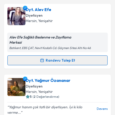
Dyt. Merve Yıldırım
için randevu takvimi talebi
Dyt. Alev Efe
oluşturun. Size bu uzmandan randevu almanız için bir
Diyetisyen
takvim hazırlandığında e-posta ile bilgilendireceğiz.
Mersin
, Yenişehir
E-posta Adresiniz
Alev Efe Sağlıklı Beslenme ve Zayıflama
Merkezi
Batıkent, EBS ÇAT, Nevit Kodallı Cd. Göçmen Sitesi Altı No:46
Kişisel verilerimin işlenmesine ilişkin
Aydınlatma
Metni
'ni okudum ve kişisel verilerimin belirtilen
Randevu Talep Et
Randevu Takvimi Talebi
kapsamda işlenmesini kabul ediyorum.
Dyt. Alev Efe
için randevu takvimi talebi oluşturun.
Dyt. Yağmur Özananar
Takvim Talebini Gönder
Size bu uzmandan randevu almanız için bir takvim
Diyetisyen
hazırlandığında e-posta ile bilgilendireceğiz.
Mersin
, Yenişehir
5
(
2
Değerlendirme)
E-posta Adresiniz
Yağmur hanım çok tatlı bir diyetisyen. İyi ki kilo
Devamı
verme...