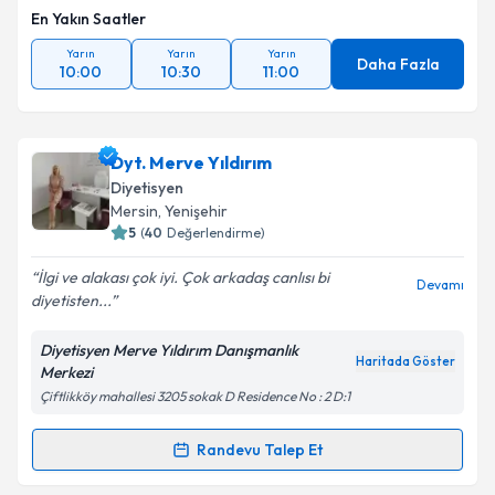
En Yakın Saatler
Yarın
Yarın
Yarın
Daha Fazla
10:00
10:30
11:00
Dyt. Merve Yıldırım
Diyetisyen
Mersin
, Yenişehir
5
(
40
Değerlendirme)
İlgi ve alakası çok iyi. Çok arkadaş canlısı bi
Devamı
diyetisten...
Diyetisyen Merve Yıldırım Danışmanlık
Haritada Göster
Merkezi
Çiftlikköy mahallesi 3205 sokak D Residence No : 2 D:1
Randevu Talep Et
Randevu Takvimi Talebi