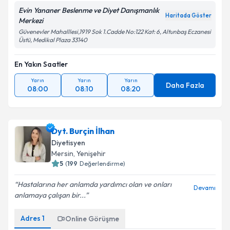
Evin Yananer Beslenme ve Diyet Danışmanlık
Haritada Göster
Merkezi
Güvenevler Mahalllesi,1919 Sok 1.Cadde No:122 Kat: 6, Altunbaş Eczanesi
Üstü, Medikal Plaza 33140
En Yakın Saatler
Yarın
Yarın
Yarın
Daha Fazla
08:00
08:10
08:20
Dyt. Burçin İlhan
Diyetisyen
Mersin
, Yenişehir
5
(
199
Değerlendirme)
Hastalarına her anlamda yardımcı olan ve onları
Devamı
anlamaya çalışan bir...
Adres
1
Online Görüşme