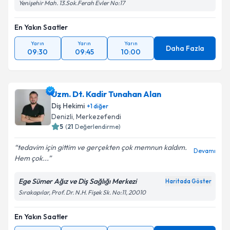
Yenişehir Mah. 13.Sok.Ferah Evler No:17
En Yakın Saatler
Yarın
Yarın
Yarın
Daha Fazla
09:30
09:45
10:00
Uzm. Dt. Kadir Tunahan Alan
Diş Hekimi
+
1
diğer
Denizli
, Merkezefendi
5
(
21
Değerlendirme)
tedavim için gittim ve gerçekten çok memnun kaldım.
Devamı
Hem çok...
Ege Sümer Ağız ve Diş Sağlığı Merkezi
Haritada Göster
Sırakapılar, Prof. Dr. N.H. Fişek Sk. No:11, 20010
En Yakın Saatler