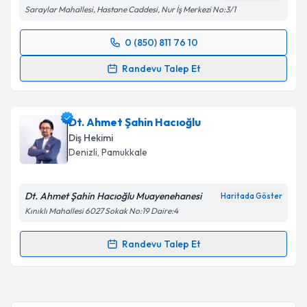
Saraylar Mahallesi, Hastane Caddesi, Nur İş Merkezi No:3/1
0 (850) 811 76 10
Randevu Takvimi Talebi
Randevu Talep Et
Dt. Deniz Demirci
için randevu takvimi talebi
oluşturun. Size bu uzmandan randevu almanız için bir
Dt. Ahmet Şahin Hacıoğlu
takvim hazırlandığında e-posta ile bilgilendireceğiz.
Diş Hekimi
E-posta Adresiniz
Denizli
, Pamukkale
Dt. Ahmet Şahin Hacıoğlu Muayenehanesi
Haritada Göster
Kınıklı Mahallesi 6027 Sokak No:19 Daire:4
Kişisel verilerimin işlenmesine ilişkin
Aydınlatma
Metni
'ni okudum ve kişisel verilerimin belirtilen
Randevu Talep Et
kapsamda işlenmesini kabul ediyorum.
Randevu Takvimi Talebi
Takvim Talebini Gönder
Dt. Ahmet Şahin Hacıoğlu
için randevu takvimi talebi