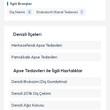
oluşturun. Size bu uzmandan randevu almanız için bir
İlgili Branşlar
takvim hazırlandığında e-posta ile bilgilendireceğiz.
Diş Hekimi
Endodonti (Kanal Tedavisi)
6
1
E-posta Adresiniz
Denizli İlçeleri
Kişisel verilerimin işlenmesine ilişkin
Aydınlatma
Merkezefendi
Metni
'ni okudum ve kişisel verilerimin belirtilen
Apse Tedavileri
kapsamda işlenmesini kabul ediyorum.
Pamukkale
Apse Tedavileri
Takvim Talebini Gönder
Apse Tedavileri ile İlgili Hastalıklar
Denizli Bruksizm (Diş Gıcırdatma)
Denizli 20'lik Diş Çekimi
Denizli Ağız Kokusu