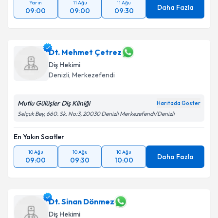
Yarın
11 Ağu
11 Ağu
Daha Fazla
09:00
09:00
09:30
Dt. Mehmet Çetrez
Diş Hekimi
Denizli
, Merkezefendi
Mutlu Gülüşler Diş Kliniği
Haritada Göster
Selçuk Bey, 660. Sk. No:3, 20030 Denizli Merkezefendi/Denizli
En Yakın Saatler
10 Ağu
10 Ağu
10 Ağu
Daha Fazla
09:00
09:30
10:00
Dt. Sinan Dönmez
Diş Hekimi