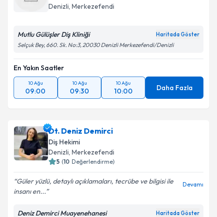
Denizli
, Merkezefendi
Mutlu Gülüşler Diş Kliniği
Haritada Göster
Selçuk Bey, 660. Sk. No:3, 20030 Denizli Merkezefendi/Denizli
En Yakın Saatler
10 Ağu
10 Ağu
10 Ağu
Daha Fazla
09:00
09:30
10:00
Dt. Deniz Demirci
Diş Hekimi
Denizli
, Merkezefendi
5
(
10
Değerlendirme)
Güler yüzlü, detaylı açıklamaları, tecrübe ve bilgisi ile
Devamı
insanı en...
Deniz Demirci Muayenehanesi
Haritada Göster