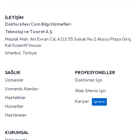
İLETİŞİM
Doktorsitesi Com Bilgi Hizmetleri
Teknoloji ve Ticaret A.Ş.
Maslak Mah. Ahi Evran Cd. A.O.S 55 Sokak No:2 Aksoy Plaza Giriş
Kat Kolektif House
İstanbul, Türkiye
SAĞLIK
PROFESYONELLER
Uzmanlar
Doktorlar İçin
Uzmanlık Alanları
Web Siteniz İçin
Hastalıklar
Kariyer
İşe Alım
Hizmetler
Hastaneler
KURUMSAL