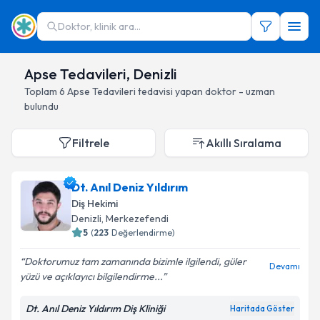
Doktor, klinik ara...
Apse Tedavileri, Denizli
Toplam
6
Apse Tedavileri
tedavisi yapan doktor - uzman
bulundu
Filtrele
Akıllı Sıralama
Dt. Anıl Deniz Yıldırım
Diş Hekimi
Denizli
, Merkezefendi
5
(
223
Değerlendirme)
Doktorumuz tam zamanında bizimle ilgilendi, güler
Devamı
yüzü ve açıklayıcı bilgilendirme...
Dt. Anıl Deniz Yıldırım Diş Kliniği
Haritada Göster