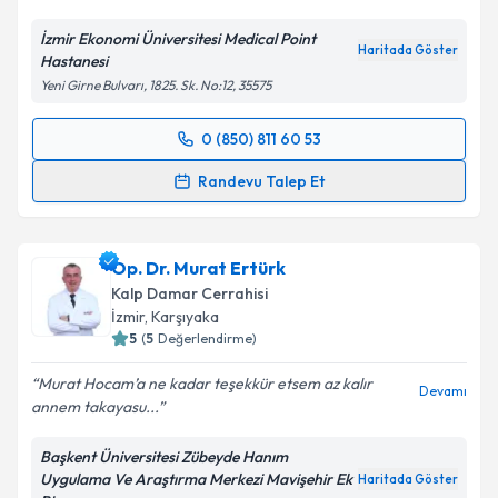
İzmir Ekonomi Üniversitesi Medical Point
Haritada Göster
Hastanesi
Yeni Girne Bulvarı, 1825. Sk. No:12, 35575
0 (850) 811 60 53
Randevu Takvimi Talebi
Randevu Talep Et
Prof. Dr. İlker Gül
için randevu takvimi talebi
oluşturun. Size bu uzmandan randevu almanız için bir
Op. Dr. Murat Ertürk
takvim hazırlandığında e-posta ile bilgilendireceğiz.
Kalp Damar Cerrahisi
E-posta Adresiniz
İzmir
, Karşıyaka
5
(
5
Değerlendirme)
Murat Hocam’a ne kadar teşekkür etsem az kalır
Devamı
annem takayasu...
Kişisel verilerimin işlenmesine ilişkin
Aydınlatma
Metni
'ni okudum ve kişisel verilerimin belirtilen
Başkent Üniversitesi Zübeyde Hanım
kapsamda işlenmesini kabul ediyorum.
Uygulama Ve Araştırma Merkezi Mavişehir Ek
Haritada Göster