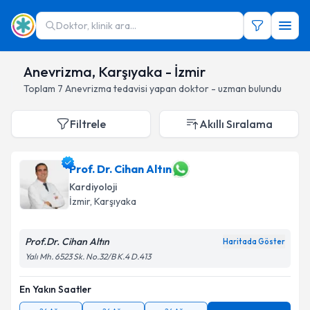
Doktor, klinik ara...
Anevrizma, Karşıyaka - İzmir
Toplam
7
Anevrizma
tedavisi yapan doktor - uzman bulundu
Filtrele
Akıllı Sıralama
Prof. Dr. Cihan Altın
Kardiyoloji
İzmir
, Karşıyaka
Prof.Dr. Cihan Altın
Haritada Göster
Yalı Mh. 6523 Sk. No.32/B K.4 D.413
En Yakın Saatler