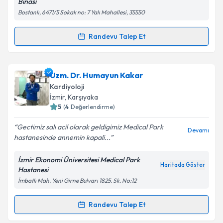
Binası
Bostanlı, 6471/5 Sokak no: 7 Yalı Mahallesi, 35550
Takvim Talebini Gönder
Randevu Talep Et
Randevu Takvimi Talebi
Op. Dr. Murat Ertürk
için randevu takvimi talebi
Uzm. Dr. Humayun Kakar
oluşturun. Size bu uzmandan randevu almanız için bir
Kardiyoloji
takvim hazırlandığında e-posta ile bilgilendireceğiz.
İzmir
, Karşıyaka
5
(
4
Değerlendirme)
E-posta Adresiniz
Gectimiz salı acil olarak geldigimiz Medical Park
Devamı
hastanesinde annemin kapali...
İzmir Ekonomi Üniversitesi Medical Park
Kişisel verilerimin işlenmesine ilişkin
Aydınlatma
Haritada Göster
Hastanesi
Metni
'ni okudum ve kişisel verilerimin belirtilen
İmbatlı Mah. Yeni Girne Bulvarı 1825. Sk. No:12
kapsamda işlenmesini kabul ediyorum.
Randevu Talep Et
Randevu Takvimi Talebi
Takvim Talebini Gönder