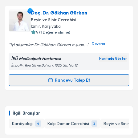
Uzm. Dr. Humayun Kakar
için randevu takvimi talebi
Doç. Dr. Gökhan Gürkan
oluşturun. Size bu uzmandan randevu almanız için bir
Beyin ve Sinir Cerrahisi
takvim hazırlandığında e-posta ile bilgilendireceğiz.
İzmir
, Karşıyaka
4
(
1
Değerlendirme)
E-posta Adresiniz
Devamı
iyi akşamlar Dr Gökhan Gürkan a şuan...
İEÜ Medicalpoit Hastanesi
Haritada Göster
İmbatlı, Yeni Girne Bulvarı, 1825. Sk. No:12
Kişisel verilerimin işlenmesine ilişkin
Aydınlatma
Metni
'ni okudum ve kişisel verilerimin belirtilen
kapsamda işlenmesini kabul ediyorum.
Randevu Talep Et
Randevu Takvimi Talebi
Takvim Talebini Gönder
Doç. Dr. Gökhan Gürkan
için randevu takvimi talebi
oluşturun. Size bu uzmandan randevu almanız için bir
İlgili Branşlar
takvim hazırlandığında e-posta ile bilgilendireceğiz.
Kardiyoloji
Kalp Damar Cerrahisi
Beyin ve Sinir Cer
4
2
E-posta Adresiniz