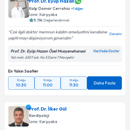
Prof. Dr. Eyüp Hazan
Kalp Damar Cerrahisi
+
1
diğer
İzmir
, Karşıyaka
5
(
114
Değerlendirme)
Cok ilgili doktor memnun kaldim ameliyatimi kendisine
Devamı
yaptirmayi düşünüyorum güvendim
Prof. Dr. Eyüp Hazan Özel Muayenehanesi
Haritada Göster
Yalı mah. 6507 sok. No 5 Daire 7 Mavişehir
En Yakın Saatler
10 Ağu
10 Ağu
10 Ağu
Daha Fazla
10:30
11:00
11:30
Prof. Dr. İlker Gül
Kardiyoloji
İzmir
, Karşıyaka