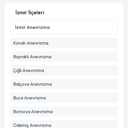
İzmir İlçeleri
Kişisel verilerimin işlenmesine ilişkin
Aydınlatma
Metni
'ni okudum ve kişisel verilerimin belirtilen
İzmir
Anevrizma
kapsamda işlenmesini kabul ediyorum.
Konak
Anevrizma
Takvim Talebini Gönder
Bayraklı
Anevrizma
Çiğli
Anevrizma
Balçova
Anevrizma
Buca
Anevrizma
Bornova
Anevrizma
Ödemiş
Anevrizma