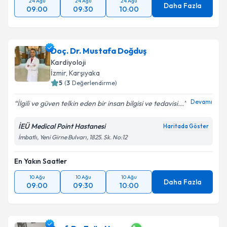
24 Ağu
24 Ağu
24 Ağu
Daha Fazla
09:00
09:30
10:00
Doç. Dr. Mustafa Doğduş
Kardiyoloji
İzmir
, Karşıyaka
5
(
3
Değerlendirme)
Devamı
İlgili ve güven telkin eden bir insan bilgisi ve tedavisi...
İEÜ Medical Point Hastanesi
Haritada Göster
İmbatlı, Yeni Girne Bulvarı, 1825. Sk. No:12
En Yakın Saatler
10 Ağu
10 Ağu
10 Ağu
Daha Fazla
09:00
09:30
10:00