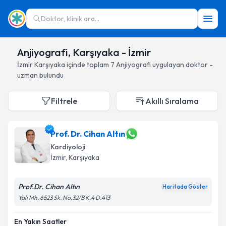
Doktor, klinik ara...
Anjiyografi, Karşıyaka - İzmir
İzmir
Karşıyaka
içinde toplam
7
Anjiyografi
uygulayan doktor -
uzman bulundu
Filtrele
Akıllı Sıralama
Prof. Dr. Cihan Altın
Kardiyoloji
İzmir
, Karşıyaka
Prof.Dr. Cihan Altın
Haritada Göster
Yalı Mh. 6523 Sk. No.32/B K.4 D.413
En Yakın Saatler