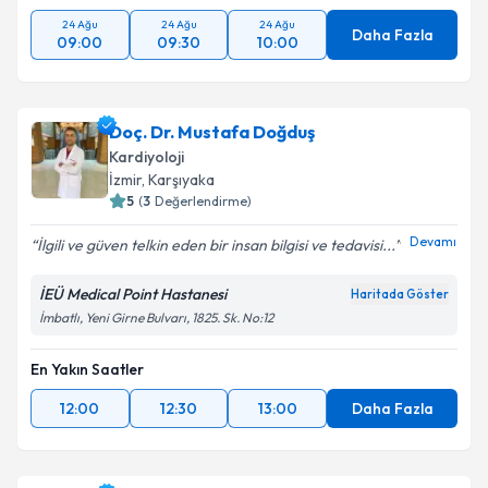
24 Ağu
24 Ağu
24 Ağu
Daha Fazla
09:00
09:30
10:00
Doç. Dr. Mustafa Doğduş
Kardiyoloji
İzmir
, Karşıyaka
5
(
3
Değerlendirme)
Devamı
İlgili ve güven telkin eden bir insan bilgisi ve tedavisi...
İEÜ Medical Point Hastanesi
Haritada Göster
İmbatlı, Yeni Girne Bulvarı, 1825. Sk. No:12
En Yakın Saatler
12:00
12:30
13:00
Daha Fazla