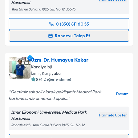
Hastanesi
Yeni Girne Bulvarı, 1825. Sk. No:12, 35575
0 (850) 811 60 53
Randevu Takvimi Talebi
Randevu Talep Et
Prof. Dr. İlker Gül
için randevu takvimi talebi
oluşturun. Size bu uzmandan randevu almanız için bir
Uzm. Dr. Humayun Kakar
takvim hazırlandığında e-posta ile bilgilendireceğiz.
Kardiyoloji
E-posta Adresiniz
İzmir
, Karşıyaka
5
(
4
Değerlendirme)
Gectimiz salı acil olarak geldigimiz Medical Park
Devamı
hastanesinde annemin kapali...
Kişisel verilerimin işlenmesine ilişkin
Aydınlatma
Metni
'ni okudum ve kişisel verilerimin belirtilen
İzmir Ekonomi Üniversitesi Medical Park
kapsamda işlenmesini kabul ediyorum.
Haritada Göster
Hastanesi
İmbatlı Mah. Yeni Girne Bulvarı 1825. Sk. No:12
Takvim Talebini Gönder