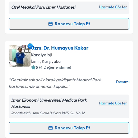
Özel Medikal Park İzmir Hastanesi
Haritada Göster
Kişisel verilerimin işlenmesine ilişkin
Aydınlatma
Metni
'ni okudum ve kişisel verilerimin belirtilen
Randevu Talep Et
Randevu Takvimi Talebi
kapsamda işlenmesini kabul ediyorum.
Uzm. Dr. Ganbar Mammadov
için randevu takvimi
Uzm. Dr. Humayun Kakar
Takvim Talebini Gönder
talebi oluşturun. Size bu uzmandan randevu almanız
Kardiyoloji
için bir takvim hazırlandığında e-posta ile
İzmir
, Karşıyaka
bilgilendireceğiz.
5
(
4
Değerlendirme)
E-posta Adresiniz
Gectimiz salı acil olarak geldigimiz Medical Park
Devamı
hastanesinde annemin kapali...
İzmir Ekonomi Üniversitesi Medical Park
Haritada Göster
Hastanesi
Kişisel verilerimin işlenmesine ilişkin
Aydınlatma
İmbatlı Mah. Yeni Girne Bulvarı 1825. Sk. No:12
Metni
'ni okudum ve kişisel verilerimin belirtilen
kapsamda işlenmesini kabul ediyorum.
Randevu Talep Et
Randevu Takvimi Talebi