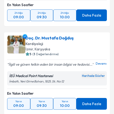
En Yakın Saatler
24 Ağu
24 Ağu
24 Ağu
Daha Fazla
09:00
09:30
10:00
Doç. Dr. Mustafa Doğduş
Kardiyoloji
İzmir
, Karşıyaka
5
(
3
Değerlendirme)
Devamı
İlgili ve güven telkin eden bir insan bilgisi ve tedavisi...
İEÜ Medical Point Hastanesi
Haritada Göster
İmbatlı, Yeni Girne Bulvarı, 1825. Sk. No:12
En Yakın Saatler
Yarın
Yarın
Yarın
Daha Fazla
09:00
09:30
10:00