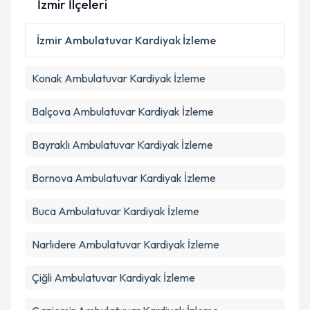
İzmir İlçeleri
Kişisel verilerimin işlenmesine ilişkin
Aydınlatma
Metni
'ni okudum ve kişisel verilerimin belirtilen
İzmir
Ambulatuvar Kardiyak İzleme
kapsamda işlenmesini kabul ediyorum.
Konak
Ambulatuvar Kardiyak İzleme
Takvim Talebini Gönder
Balçova
Ambulatuvar Kardiyak İzleme
Bayraklı
Ambulatuvar Kardiyak İzleme
Bornova
Ambulatuvar Kardiyak İzleme
Buca
Ambulatuvar Kardiyak İzleme
Narlıdere
Ambulatuvar Kardiyak İzleme
Çiğli
Ambulatuvar Kardiyak İzleme