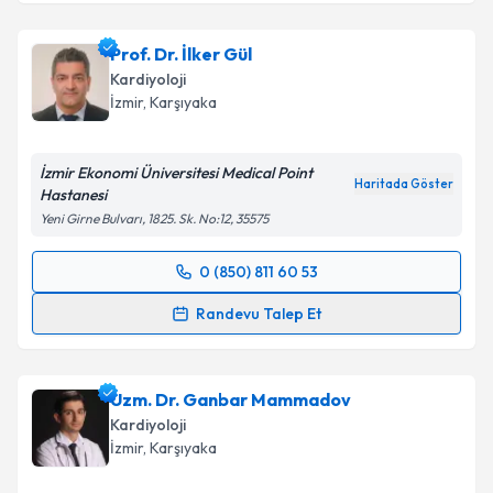
Prof. Dr. İlker Gül
Kardiyoloji
İzmir
, Karşıyaka
İzmir Ekonomi Üniversitesi Medical Point
Haritada Göster
Hastanesi
Yeni Girne Bulvarı, 1825. Sk. No:12, 35575
0 (850) 811 60 53
Randevu Takvimi Talebi
Randevu Talep Et
Prof. Dr. İlker Gül
için randevu takvimi talebi
oluşturun. Size bu uzmandan randevu almanız için bir
Uzm. Dr. Ganbar Mammadov
takvim hazırlandığında e-posta ile bilgilendireceğiz.
Kardiyoloji
E-posta Adresiniz
İzmir
, Karşıyaka