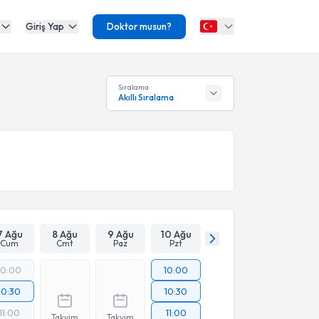
Giriş Yap
Doktor musun?
Sıralama
Akıllı Sıralama
7 Ağu
8 Ağu
9 Ağu
10 Ağu
Cum
Cmt
Paz
Pzt
10:00
10:00
10:30
10:30
11:00
11:00
Takvim
Takvim