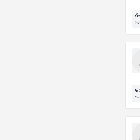
Öz
Yen
İE
Yen