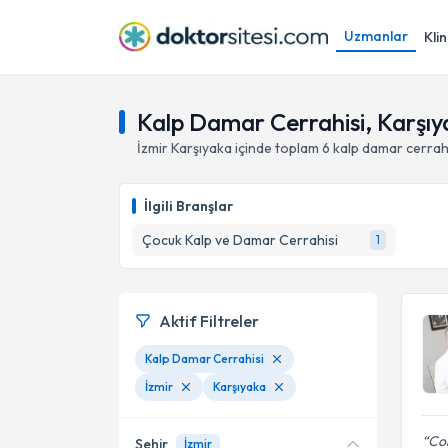
Uzmanlar
Klin
Kalp Damar Cerrahisi, Karşıya
İzmir
Karşıyaka
içinde toplam
6
kalp damar cerrah
İlgili Branşlar
Çocuk Kalp ve Damar Cerrahisi
1
Aktif Filtreler
Kalp Damar Cerrahisi
İzmir
Karşıyaka
Cok
Şehir
İzmir