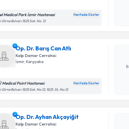
el Medical Park İzmir Hastanesi
Haritada Göster
Randevu T
Kişisel
i Girne Bulvarı 1825 Sok. No. 12
okudum
işlenm
Op. Dr. Ba
bu uzmandan
Op. Dr. Barış Can Atlı
posta ile bi
Kalp Damar Cerrahisi
E-posta Ad
İzmir
,
Karşıyaka
B
Ü Medical Point Hastanesi
Haritada Göster
Randevu T
Kişisel
i Girne Bulvarı 1825 Sok. No:12, 1825. Sk. No:12
okudum
işlenm
Op. Dr. Ay
Size bu uzm
Op. Dr. Ayhan Akçayiğit
hazırlandığ
Kalp Damar Cerrahisi
E-posta Ad