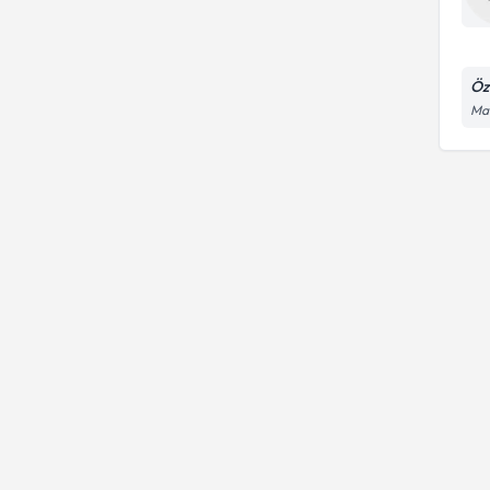
Öz
Mav