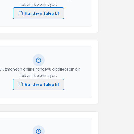
takvimi bulunmuyor.
Randevu Talep Et
akvimi Talebi
 verilerimin işlenmesine ilişkin
Aydınlatma Metni
'ni
 ve kişisel verilerimin belirtilen kapsamda
esini kabul ediyorum.
rış Can Atlı
için randevu takvimi talebi oluşturun. Size
 randevu almanız için bir takvim hazırlandığında e-
lgilendireceğiz.
Takvim Talebini Gönder
resiniz
u uzmandan online randevu alabileceğin bir
takvimi bulunmuyor.
Randevu Talep Et
akvimi Talebi
 verilerimin işlenmesine ilişkin
Aydınlatma Metni
'ni
 ve kişisel verilerimin belirtilen kapsamda
esini kabul ediyorum.
han Akçayiğit
için randevu takvimi talebi oluşturun.
andan randevu almanız için bir takvim
ında e-posta ile bilgilendireceğiz.
Takvim Talebini Gönder
resiniz