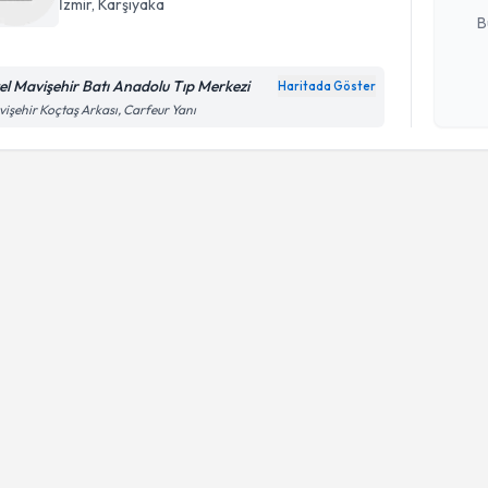
İzmir
,
Karşıyaka
B
el Mavişehir Batı Anadolu Tıp Merkezi
Haritada Göster
Kişisel
işehir Koçtaş Arkası, Carfeur Yanı
okudum
işlenm