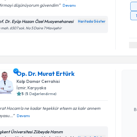
tirmayi düşünüyorum güvendim
Devamı
of. Dr. Eyüp Hazan Özel Muayenehanesi
Haritada Göster
ı mah. 6507 sok. No 5 Daire 7 Mavişehir
Randevu T
Op. Dr. Murat Ertürk
Op. Dr. M
Kalp Damar Cerrahisi
bu uzmandan
İzmir
,
Karşıyaka
posta ile bi
5
(
5
Değerlendirme)
E-posta Ad
rat Hocam’a ne kadar teşekkür etsem az kalır annem
B
yasu...
Devamı
Kişisel
şkent Üniversitesi Zübeyde Hanım