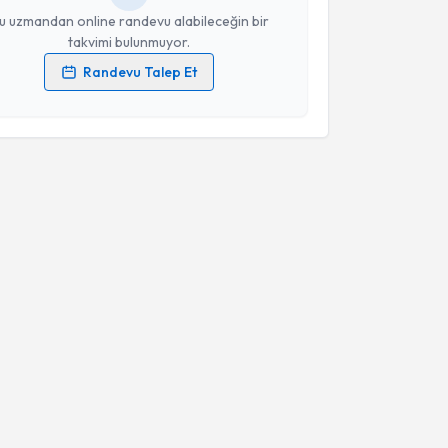
u uzmandan online randevu alabileceğin bir
takvimi bulunmuyor.
Randevu Talep Et
 verilerimin işlenmesine ilişkin
Aydınlatma Metni
'ni
 ve kişisel verilerimin belirtilen kapsamda
esini kabul ediyorum.
Takvim Talebini Gönder