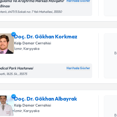
okudum
gulama Ve Araştırma Merkezi Mavişehir
Haritada Göster
işlenm
 Binası
Randevu T
tanlı, 6471/5 Sokak no: 7 Yalı Mahallesi, 35550
Doç. Dr. 
oluşturun. 
Doç. Dr. Gökhan Korkmaz
hazırlandığ
Kalp Damar Cerrahisi
E-posta Ad
İzmir
,
Karşıyaka
B
dical Park Hastanesi
Haritada Göster
Randevu T
Kişisel
atlı, 1825. Sk., 35575
okudum
işlenm
Doç. Dr. 
oluşturun. 
Doç. Dr. Gökhan Albayrak
hazırlandığ
Kalp Damar Cerrahisi
E-posta Ad
İzmir
,
Karşıyaka
B