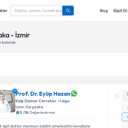
ikler
Blog
Kayıt Ol
ka - İzmir
ı
bulundu
Prof. Dr. Eyüp Hazan
Kalp Damar Cerrahisi
+
1
diğer
İzmir
,
Karşıyaka
5
(
114
Değerlendirme)
 ilgili doktor memnun kaldim ameliyatimi kendisine