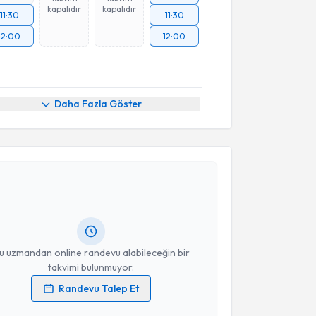
kapalıdır
kapalıdır
11:30
11:30
12:00
12:00
Daha Fazla Göster
akvimi Talebi
urat Ertürk
için randevu takvimi talebi oluşturun. Size
 randevu almanız için bir takvim hazırlandığında e-
lgilendireceğiz.
resiniz
u uzmandan online randevu alabileceğin bir
takvimi bulunmuyor.
Randevu Talep Et
 verilerimin işlenmesine ilişkin
Aydınlatma Metni
'ni