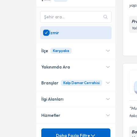
yap
Pr
Yal
İzmir
İlçe
Karşıyaka
Yakınımda Ara
Branşlar
Kalp Damar Cerrahisi
Konumuma yakın uzmanları
Konak
göster
Bayraklı
İlgi Alanları
Mu
Çiğli
Hizmetler
taka
Kalp Damar Cerrahisi
Karşıyaka
Çocuk Kalp ve Damar
Mezuniyet
Ba
Aort Cerrahisi
Daha Fazla Filtre
Cerrahisi
Buca