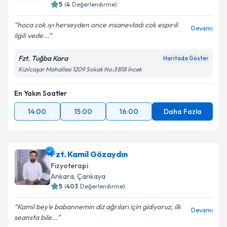
5
(
4
Değerlendirme)
hoca cok ıyı herseyden once ınsanevladı cok espırıli
Devamı
ilgili vede...
Fzt. Tuğba Kara
Haritada Göster
Kızılcaşar Mahallesi 1209 Sokak No:3 B18 İncek
En Yakın Saatler
14:00
15:00
16:00
Daha Fazla
Fzt. Kamil Gözaydın
Fizyoterapi
Ankara
, Çankaya
5
(
403
Değerlendirme)
Kamil bey'e babannemin diz ağrıları için gidiyoruz, ilk
Devamı
seansta bile...