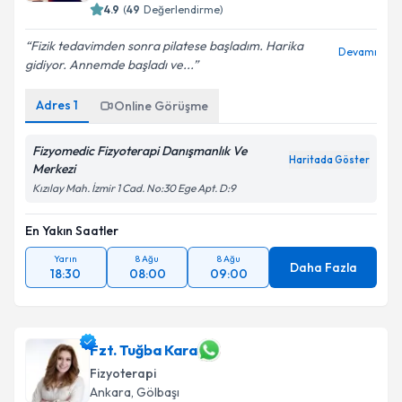
4.9
(
49
Değerlendirme)
Fizik tedavimden sonra pilatese başladım. Harika
Devamı
gidiyor. Annemde başladı ve...
Adres
1
Online Görüşme
Fizyomedic Fizyoterapi Danışmanlık Ve
Haritada Göster
Merkezi
Kızılay Mah. İzmir 1 Cad. No:30 Ege Apt. D:9
En Yakın Saatler
Yarın
8 Ağu
8 Ağu
Daha Fazla
18:30
08:00
09:00
Fzt. Tuğba Kara
Fizyoterapi
Ankara
, Gölbaşı