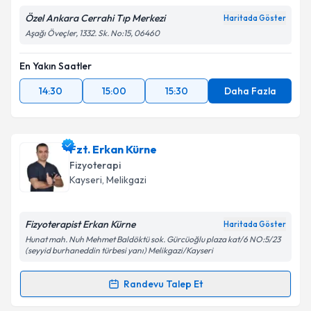
Özel Ankara Cerrahi Tıp Merkezi
Haritada Göster
Aşağı Öveçler, 1332. Sk. No:15, 06460
En Yakın Saatler
14:30
15:00
15:30
Daha Fazla
Fzt. Erkan Kürne
Fizyoterapi
Kayseri
, Melikgazi
Fizyoterapist Erkan Kürne
Haritada Göster
Hunat mah. Nuh Mehmet Baldöktü sok. Gürcüoğlu plaza kat/6 NO:5/23
(seyyid burhaneddin türbesi yanı) Melikgazi/Kayseri
Randevu Talep Et
Randevu Takvimi Talebi