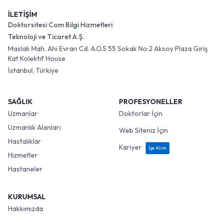
İLETİŞİM
Doktorsitesi Com Bilgi Hizmetleri
Teknoloji ve Ticaret A.Ş.
Maslak Mah. Ahi Evran Cd. A.O.S 55 Sokak No:2 Aksoy Plaza Giriş
Kat Kolektif House
İstanbul, Türkiye
SAĞLIK
PROFESYONELLER
Uzmanlar
Doktorlar İçin
Uzmanlık Alanları
Web Siteniz İçin
Hastalıklar
Kariyer
İşe Alım
Hizmetler
Hastaneler
KURUMSAL
Hakkımızda