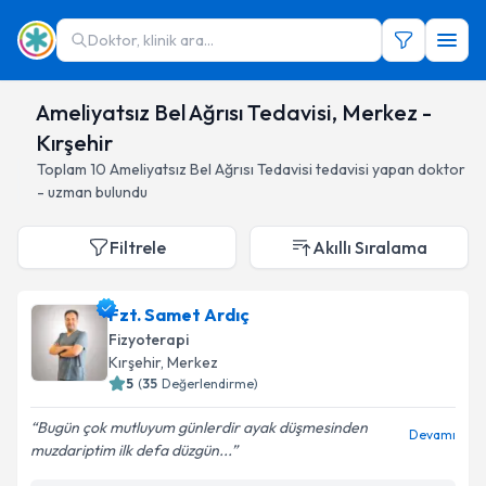
Doktor, klinik ara...
Ameliyatsız Bel Ağrısı Tedavisi, Merkez -
Kırşehir
Toplam
10
Ameliyatsız Bel Ağrısı Tedavisi
tedavisi yapan doktor
- uzman bulundu
Filtrele
Akıllı Sıralama
Fzt. Samet Ardıç
Fizyoterapi
Kırşehir
, Merkez
5
(
35
Değerlendirme)
Bugün çok mutluyum günlerdir ayak düşmesinden
Devamı
muzdariptim ilk defa düzgün...