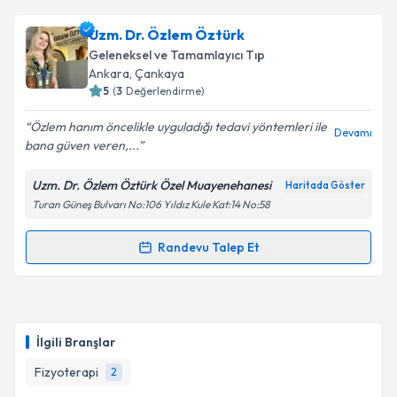
Fzt. Erkan Kürne
için randevu takvimi talebi
Uzm. Dr. Özlem Öztürk
oluşturun. Size bu uzmandan randevu almanız için bir
Geleneksel ve Tamamlayıcı Tıp
takvim hazırlandığında e-posta ile bilgilendireceğiz.
Ankara
, Çankaya
5
(
3
Değerlendirme)
E-posta Adresiniz
Özlem hanım öncelikle uyguladığı tedavi yöntemleri ile
Devamı
bana güven veren,...
Uzm. Dr. Özlem Öztürk Özel Muayenehanesi
Haritada Göster
Kişisel verilerimin işlenmesine ilişkin
Aydınlatma
Turan Güneş Bulvarı No:106 Yıldız Kule Kat:14 No:58
Metni
'ni okudum ve kişisel verilerimin belirtilen
kapsamda işlenmesini kabul ediyorum.
Randevu Talep Et
Randevu Takvimi Talebi
Takvim Talebini Gönder
Uzm. Dr. Özlem Öztürk
için randevu takvimi talebi
oluşturun. Size bu uzmandan randevu almanız için bir
İlgili Branşlar
takvim hazırlandığında e-posta ile bilgilendireceğiz.
Fizyoterapi
2
E-posta Adresiniz