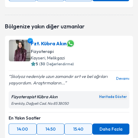
Bölgenize yakın diğer uzmanlar
Fzt. Kübra Akın
Fizyoterapi
Kayseri
, Melikgazi
5
(
30
Değerlendirme)
Skolyoz nedeniyle uzun zamandır sırt ve bel ağrıları
Devamı
yaşıyordum. Araştırmaların...
Fizyoterapist Kübra Akın
Haritada Göster
Erenköy, Dağyeli Cad. No:85 38050
En Yakın Saatler
14:00
14:50
15:40
Daha Fazla