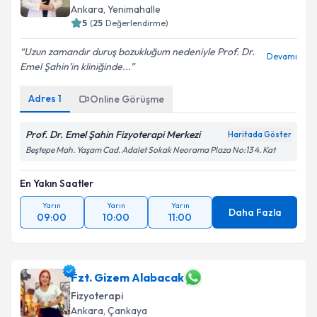
E-posta Adresiniz
Ankara
, Yenimahalle
5
(
25
Değerlendirme)
Uzun zamandır duruş bozukluğum nedeniyle Prof. Dr.
Devamı
Emel Şahin’in kliniğinde...
Kişisel verilerimin işlenmesine ilişkin
Aydınlatma
Metni
'ni okudum ve kişisel verilerimin belirtilen
Adres
1
Online Görüşme
kapsamda işlenmesini kabul ediyorum.
Prof. Dr. Emel Şahin Fizyoterapi Merkezi
Haritada Göster
Takvim Talebini Gönder
Beştepe Mah. Yaşam Cad. Adalet Sokak Neorama Plaza No:13 4. Kat
En Yakın Saatler
Yarın
Yarın
Yarın
Daha Fazla
09:00
10:00
11:00
Fzt. Gizem Alabacak
Fizyoterapi
Ankara
, Çankaya