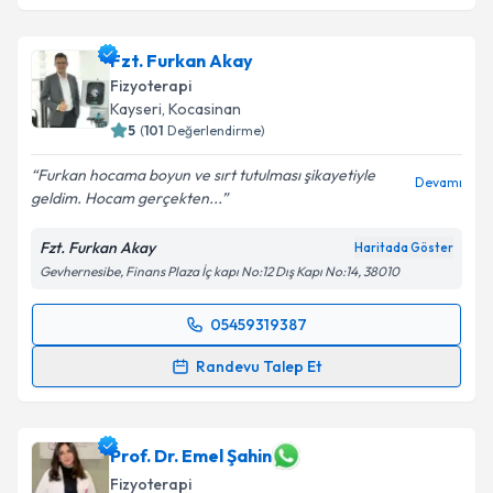
Fzt. Furkan Akay
Fizyoterapi
Kayseri
, Kocasinan
5
(
101
Değerlendirme)
Furkan hocama boyun ve sırt tutulması şikayetiyle
Devamı
geldim. Hocam gerçekten...
Fzt. Furkan Akay
Haritada Göster
Gevhernesibe, Finans Plaza İç kapı No:12 Dış Kapı No:14, 38010
05459319387
Randevu Takvimi Talebi
Randevu Talep Et
Fzt. Furkan Akay
için randevu takvimi talebi
oluşturun. Size bu uzmandan randevu almanız için bir
takvim hazırlandığında e-posta ile bilgilendireceğiz.
Prof. Dr. Emel Şahin
Fizyoterapi