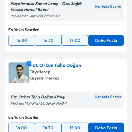
Fizyoterapist Samet Ardıç – Özel Sağlık
Haritada Göster
Meslek Hizmet Birimi
Yenice Mah. Atatürk Cad. No:42
En Yakın Saatler
16:00
16:30
17:00
Daha Fazla
Fzt. Orkun Taha Doğan
Fizyoterapi
Kırşehir
, Merkez
Fzt. Orkun Taha Doğan Kliniği
Haritada Göster
Medrese Mahallesi 88. Sokak No:8/A
En Yakın Saatler
14:00
14:30
15:00
Daha Fazla