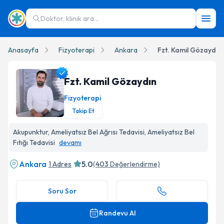
Doktor, klinik ara...
Anasayfa
Fizyoterapi
Ankara
Fzt. Kamil Gözaydın
Fzt. Kamil Gözaydın
Fizyoterapi
Takip Et
Fzt. Kamil Gözaydın Profil Fotoğrafı
Akupunktur, Ameliyatsız Bel Ağrısı Tedavisi, Ameliyatsız Bel
Fıtığı Tedavisi
devamı
Ankara
5.0
1 Adres
(
403
Değerlendirme)
Soru Sor
Randevu Al