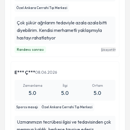
Özel Ankara Cerrahi Tıp Merkezi
Çok şükür ağrılarım tedaviyle azala azala bitti
diyebilirim. Kendisi merhametli yaklaşımıyla
hastayı rahatlatıyor
Randevu sonrası
Şikayet Et
E*** Ç***
08.06.2026
Zamanlama
İlgi
Ortam
5.0
5.0
5.0
Sporcu masajı
Özel Ankara Cerrahi Tıp Merkezi
Uzmanımızın tecrübesi ilgisi ve tedavisinden çok
memnun kaldık, herkese tavsiye ederiz