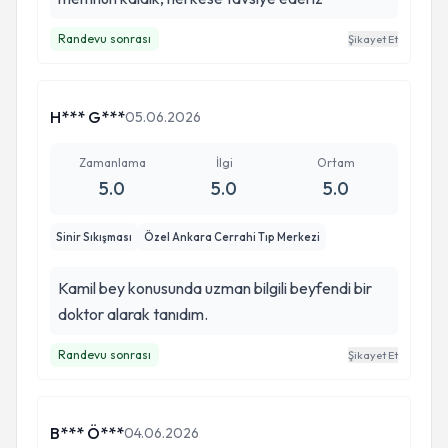
Randevu sonrası
Şikayet Et
H*** G***
05.06.2026
Zamanlama
İlgi
Ortam
5.0
5.0
5.0
Sinir Sıkışması
Özel Ankara Cerrahi Tıp Merkezi
Kamil bey konusunda uzman bilgili beyfendi bir
doktor alarak tanıdım.
Randevu sonrası
Şikayet Et
B*** Ö***
04.06.2026