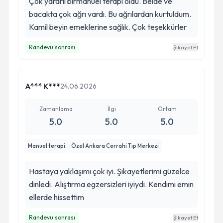
Çok yararlı birmanuel terapi oldu. Belde ve
bacakta çok ağrı vardı. Bu ağrılardan kurtuldum.
Kamil beyin emeklerine sağlık. Çok teşekkürler
Randevu sonrası
Şikayet Et
A*** K***
24.06.2026
Zamanlama
İlgi
Ortam
5.0
5.0
5.0
Manuel terapi
Özel Ankara Cerrahi Tıp Merkezi
Hastaya yaklaşımı çok iyi. Şikayetlerimi güzelce
dinledi. Alıştırma egzersizleri iyiydi. Kendimi emin
ellerde hissettim
Randevu sonrası
Şikayet Et