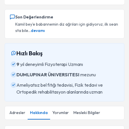
Son Değerlendirme
Kamil bey'e babannemin diz ağrıları için gidiyoruz, ilk sean
sta bile...
devamı
Hızlı Bakış
9
yıl deneyimli Fizyoterapi Uzmanı
DUMLUPINAR ÜNIVERSITESI
mezunu
Ameliyatsız bel fıtığı tedavisi, Fizik tedavi ve
Ortopedik rehabilitasyon alanlarında uzman
Adresler
Hakkında
Yorumlar
Mesleki Bilgiler