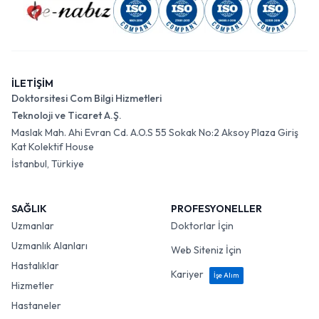
İLETİŞİM
Doktorsitesi Com Bilgi Hizmetleri
Teknoloji ve Ticaret A.Ş.
Maslak Mah. Ahi Evran Cd. A.O.S 55 Sokak No:2 Aksoy Plaza Giriş
Kat Kolektif House
İstanbul, Türkiye
SAĞLIK
PROFESYONELLER
Uzmanlar
Doktorlar İçin
Uzmanlık Alanları
Web Siteniz İçin
Hastalıklar
Kariyer
İşe Alım
Hizmetler
Hastaneler