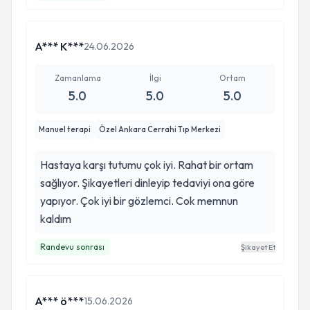
A*** K***
24.06.2026
Zamanlama
İlgi
Ortam
5.0
5.0
5.0
Manuel terapi
Özel Ankara Cerrahi Tıp Merkezi
Hastaya karşı tutumu çok iyi. Rahat bir ortam
sağlıyor. Şikayetleri dinleyip tedaviyi ona göre
yapıyor. Çok iyi bir gözlemci. Cok memnun
kaldım
Randevu sonrası
Şikayet Et
A*** ö***
15.06.2026