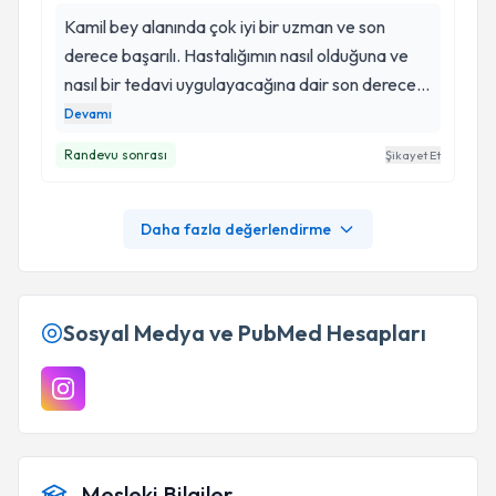
Kamil bey alanında çok iyi bir uzman ve son
derece başarılı. Hastalığımın nasıl olduğuna ve
nasıl bir tedavi uygulayacağına dair son derece
anlaşılır bir şekilde beni aydınlatıyor. Kişiliği,
Devamı
davranışı, nezaketi ve işine olan saygısıyla güven
Randevu sonrası
Şikayet Et
telkin ediyor. Belimdeki kayma ve kanal
daralması nedeniyle kendisine başvurdum ve
şimdiden iyileşmeye başladım. Kendisine
Daha fazla değerlendirme
minnettarım. . .
Sosyal Medya ve PubMed Hesapları
Mesleki Bilgiler