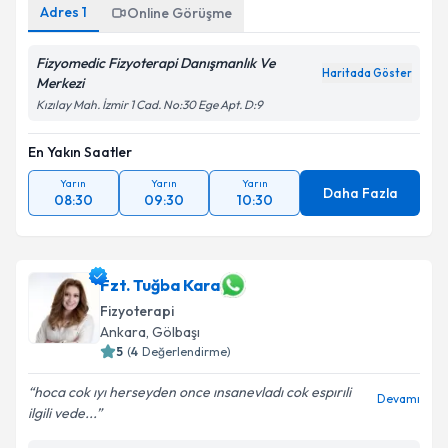
Adres
1
Online Görüşme
Fizyomedic Fizyoterapi Danışmanlık Ve
Haritada Göster
Merkezi
Kızılay Mah. İzmir 1 Cad. No:30 Ege Apt. D:9
En Yakın Saatler
Yarın
Yarın
Yarın
Daha Fazla
08:30
09:30
10:30
Fzt. Tuğba Kara
Fizyoterapi
Ankara
, Gölbaşı
5
(
4
Değerlendirme)
hoca cok ıyı herseyden once ınsanevladı cok espırıli
Devamı
ilgili vede...