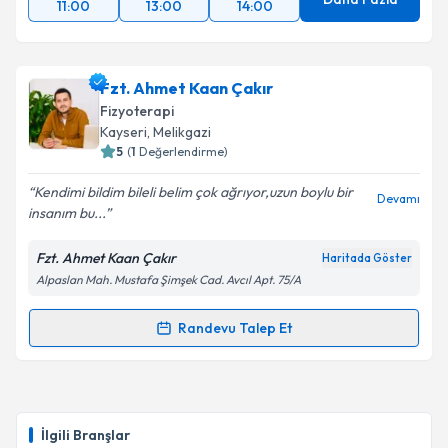
11:00
13:00
14:00
Fzt. Ahmet Kaan Çakır
Fizyoterapi
Kayseri
, Melikgazi
5
(
1
Değerlendirme)
Kendimi bildim bileli belim çok ağrıyor,uzun boylu bir
Devamı
insanım bu...
Fzt. Ahmet Kaan Çakır
Haritada Göster
Alpaslan Mah. Mustafa Şimşek Cad. Avcıl Apt. 75/A
Randevu Talep Et
Randevu Takvimi Talebi
Fzt. Ahmet Kaan Çakır
için randevu takvimi talebi
oluşturun. Size bu uzmandan randevu almanız için bir
İlgili Branşlar
takvim hazırlandığında e-posta ile bilgilendireceğiz.