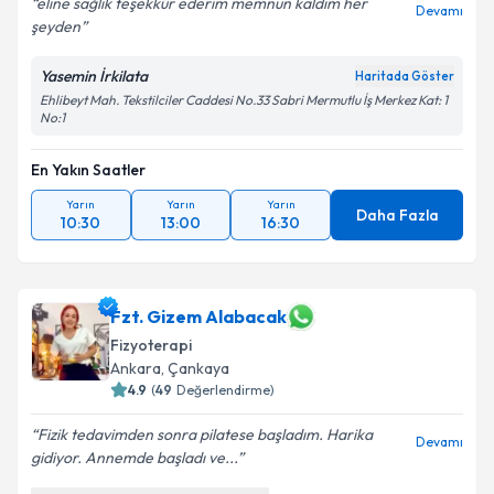
eline sağlık teşekkür ederim memnun kaldım her
Devamı
şeyden
Kişisel verilerimin işlenmesine ilişkin
Aydınlatma
Metni
'ni okudum ve kişisel verilerimin belirtilen
Yasemin İrkilata
Haritada Göster
kapsamda işlenmesini kabul ediyorum.
Ehlibeyt Mah. Tekstilciler Caddesi No.33 Sabri Mermutlu İş Merkez Kat: 1
No:1
Takvim Talebini Gönder
En Yakın Saatler
Yarın
Yarın
Yarın
Daha Fazla
10:30
13:00
16:30
Fzt. Gizem Alabacak
Fizyoterapi
Ankara
, Çankaya
4.9
(
49
Değerlendirme)
Fizik tedavimden sonra pilatese başladım. Harika
Devamı
gidiyor. Annemde başladı ve...