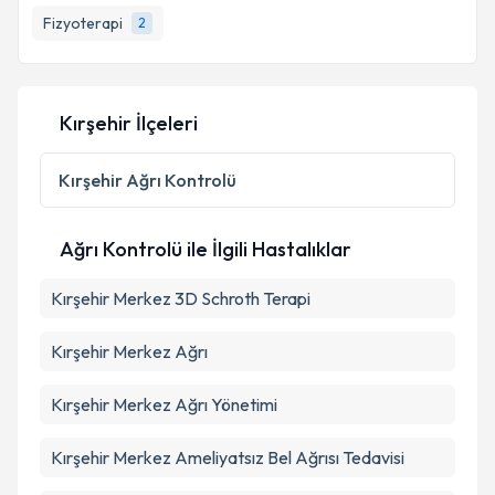
Fizyoterapi
2
E-posta Adresiniz
Kırşehir İlçeleri
Kişisel verilerimin işlenmesine ilişkin
Aydınlatma
Metni
'ni okudum ve kişisel verilerimin belirtilen
Kırşehir
Ağrı Kontrolü
kapsamda işlenmesini kabul ediyorum.
Ağrı Kontrolü ile İlgili Hastalıklar
Takvim Talebini Gönder
Kırşehir Merkez 3D Schroth Terapi
Kırşehir Merkez Ağrı
Kırşehir Merkez Ağrı Yönetimi
Kırşehir Merkez Ameliyatsız Bel Ağrısı Tedavisi