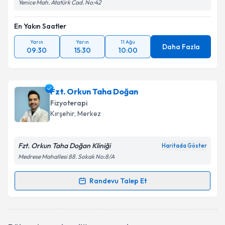
Yenice Mah. Atatürk Cad. No:42
En Yakın Saatler
Yarın
Yarın
11 Ağu
Daha Fazla
09:30
15:30
10:00
Fzt. Orkun Taha Doğan
Fizyoterapi
Kırşehir
, Merkez
Fzt. Orkun Taha Doğan Kliniği
Haritada Göster
Medrese Mahallesi 88. Sokak No:8/A
Randevu Talep Et
Randevu Takvimi Talebi
Fzt. Orkun Taha Doğan
için randevu takvimi talebi