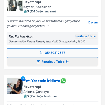
Fizyoterapi
Kayseri
, Kocasinan
5
(
101
Değerlendirme)
Furkan hocama boyun ve sırt tutulması şikayetiyle
Devamı
geldim. Hocam gerçekten...
Fzt. Furkan Akay
Haritada Göster
Gevhernesibe, Finans Plaza İç kapı No:12 Dış Kapı No:14, 38010
05459319387
Randevu Takvimi Talebi
Randevu Talep Et
Fzt. Furkan Akay
için randevu takvimi talebi
oluşturun. Size bu uzmandan randevu almanız için bir
takvim hazırlandığında e-posta ile bilgilendireceğiz.
Fzt. Yasemin İrkilata
Fizyoterapi
E-posta Adresiniz
Ankara
, Çankaya
5
(
214
Değerlendirme)