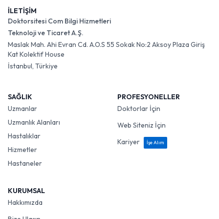
İLETİŞİM
Doktorsitesi Com Bilgi Hizmetleri
Teknoloji ve Ticaret A.Ş.
Maslak Mah. Ahi Evran Cd. A.O.S 55 Sokak No:2 Aksoy Plaza Giriş
Kat Kolektif House
İstanbul, Türkiye
SAĞLIK
PROFESYONELLER
Uzmanlar
Doktorlar İçin
Uzmanlık Alanları
Web Siteniz İçin
Hastalıklar
Kariyer
İşe Alım
Hizmetler
Hastaneler
KURUMSAL
Hakkımızda