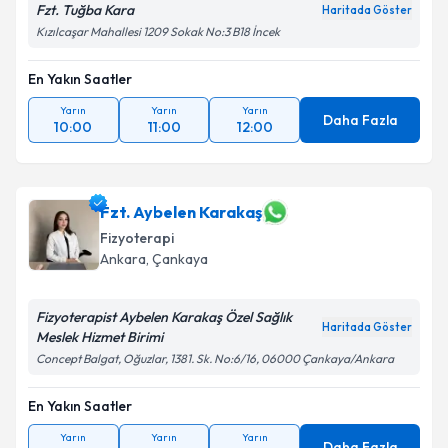
Fzt. Tuğba Kara
Haritada Göster
Kızılcaşar Mahallesi 1209 Sokak No:3 B18 İncek
En Yakın Saatler
Yarın
Yarın
Yarın
Daha Fazla
10:00
11:00
12:00
Fzt. Aybelen Karakaş
Fizyoterapi
Ankara
, Çankaya
Fizyoterapist Aybelen Karakaş Özel Sağlık
Haritada Göster
Meslek Hizmet Birimi
Concept Balgat, Oğuzlar, 1381. Sk. No:6/16, 06000 Çankaya/Ankara
En Yakın Saatler
Yarın
Yarın
Yarın
Daha Fazla