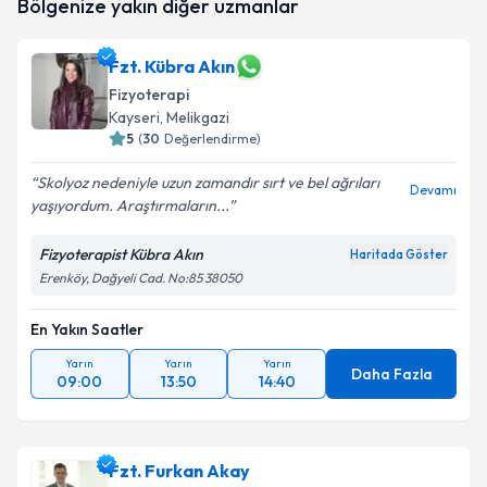
Bölgenize yakın diğer uzmanlar
oluşturun. Size bu uzmandan randevu almanız için bir
takvim hazırlandığında e-posta ile bilgilendireceğiz.
Fzt. Kübra Akın
E-posta Adresiniz
Fizyoterapi
Kayseri
, Melikgazi
5
(
30
Değerlendirme)
Kişisel verilerimin işlenmesine ilişkin
Aydınlatma
Skolyoz nedeniyle uzun zamandır sırt ve bel ağrıları
Devamı
Metni
'ni okudum ve kişisel verilerimin belirtilen
yaşıyordum. Araştırmaların...
kapsamda işlenmesini kabul ediyorum.
Fizyoterapist Kübra Akın
Haritada Göster
Erenköy, Dağyeli Cad. No:85 38050
Takvim Talebini Gönder
En Yakın Saatler
Yarın
Yarın
Yarın
Daha Fazla
09:00
13:50
14:40
Fzt. Furkan Akay