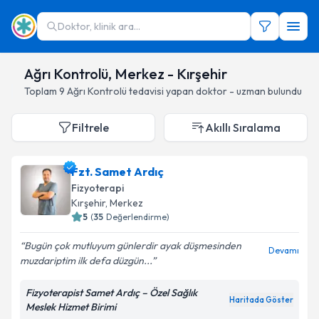
Doktor, klinik ara...
Ağrı Kontrolü, Merkez - Kırşehir
Toplam
9
Ağrı Kontrolü
tedavisi yapan doktor - uzman bulundu
Filtrele
Akıllı Sıralama
Fzt. Samet Ardıç
Fizyoterapi
Kırşehir
, Merkez
5
(
35
Değerlendirme)
Bugün çok mutluyum günlerdir ayak düşmesinden
Devamı
muzdariptim ilk defa düzgün...
Fizyoterapist Samet Ardıç – Özel Sağlık
Haritada Göster
Meslek Hizmet Birimi