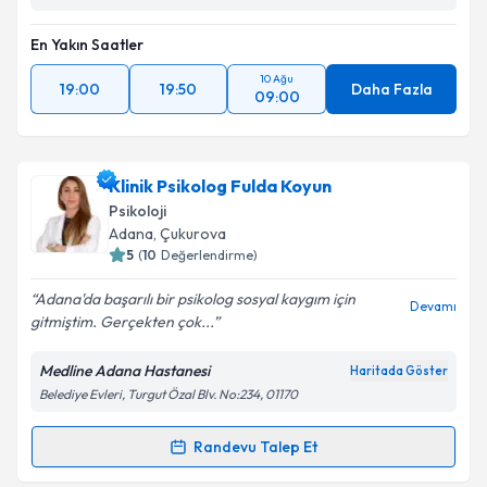
Kişisel verilerimin işlenmesine ilişkin
Aydınlatma
En Yakın Saatler
Metni
'ni okudum ve kişisel verilerimin belirtilen
kapsamda işlenmesini kabul ediyorum.
10 Ağu
19:00
19:50
Daha Fazla
09:00
Takvim Talebini Gönder
Klinik Psikolog Fulda Koyun
Psikoloji
Adana
, Çukurova
5
(
10
Değerlendirme)
Adana'da başarılı bir psikolog sosyal kaygım için
Devamı
gitmiştim. Gerçekten çok...
Medline Adana Hastanesi
Haritada Göster
Belediye Evleri, Turgut Özal Blv. No:234, 01170
Randevu Talep Et
Randevu Takvimi Talebi