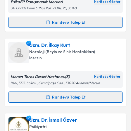
PsikoFit Danışmanlık Merkezi
Haritada Göster
34. Cadde Ritim Office Kat :7 Ofis: 25, 33140
Kişisel verilerimin işlenmesine ilişkin
Aydınlatma
Metni
'ni okudum ve kişisel verilerimin belirtilen
kapsamda işlenmesini kabul ediyorum.
Randevu Talep Et
Randevu Takvimi Talebi
Takvim Talebini Gönder
Klinik Psikolog Furkan Kartal KAYA
için randevu
Uzm. Dr. İlkay Kurt
takvimi talebi oluşturun. Size bu uzmandan randevu
Nöroloji (Beyin ve Sinir Hastalıkları)
almanız için bir takvim hazırlandığında e-posta ile
Mersin
bilgilendireceğiz.
E-posta Adresiniz
Mersın Toros Devlet Hastanesı(S)
Haritada Göster
Yeni, 5315. Sokak., Cemalpaşa Cad., 33050 Akdeniz/Mersin
Randevu Talep Et
Randevu Takvimi Talebi
Kişisel verilerimin işlenmesine ilişkin
Aydınlatma
Metni
'ni okudum ve kişisel verilerimin belirtilen
kapsamda işlenmesini kabul ediyorum.
Uzm. Dr. İlkay Kurt
için randevu takvimi talebi
Uzm. Dr. İsmail Özver
oluşturun. Size bu uzmandan randevu almanız için bir
Psikiyatri