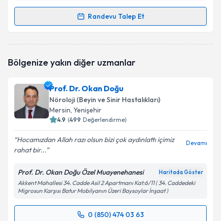
Randevu Talep Et
Randevu Takvimi Talebi
Uzm. Dr. Şeyda Öztürk
için randevu takvimi talebi
Bölgenize yakın diğer uzmanlar
oluşturun. Size bu uzmandan randevu almanız için bir
takvim hazırlandığında e-posta ile bilgilendireceğiz.
Prof. Dr. Okan Doğu
E-posta Adresiniz
Nöroloji (Beyin ve Sinir Hastalıkları)
Mersin
, Yenişehir
4.9
(
499
Değerlendirme)
Hocamızdan Allah razı olsun bizi çok aydınlattı içimiz
Kişisel verilerimin işlenmesine ilişkin
Aydınlatma
Devamı
rahat bir...
Metni
'ni okudum ve kişisel verilerimin belirtilen
kapsamda işlenmesini kabul ediyorum.
Prof. Dr. Okan Doğu Özel Muayenehanesi
Haritada Göster
Akkent Mahallesi 34. Cadde Asil 2 Apartmanı Kat:6/11 ( 34. Caddedeki
Migrosun Karşısı Batur Mobilyanın Üzeri Baysoylar İnşaat )
Takvim Talebini Gönder
0 (850) 474 03 63
Randevu Takvimi Talebi