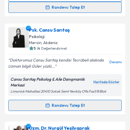
Randevu Talep Et
Prof. Dr. Okan Doğu
için randevu takvimi talebi
oluşturun. Size bu uzmandan randevu almanız için bir
Psk. Cansu Sarıtaş
takvim hazırlandığında e-posta ile bilgilendireceğiz.
Psikoloji
E-posta Adresiniz
Mersin
, Akdeniz
5
(
4
Değerlendirme)
Doktorumuz Cansu Sarıtaş kendisi Tecrübeli alalında
Devamı
Uzman bilgili Güler yüzlü...
Kişisel verilerimin işlenmesine ilişkin
Aydınlatma
Metni
'ni okudum ve kişisel verilerimin belirtilen
Cansu Sarıtaş Psikolog & Aile Danışmanlık
kapsamda işlenmesini kabul ediyorum.
Haritada Göster
Merkezi
Limonluk Mahallesi 20410 Sokak Semt Yeniköy Ofis Faz1/B Blok
Takvim Talebini Gönder
Randevu Talep Et
Randevu Takvimi Talebi
Psk. Cansu Sarıtaş
için randevu takvimi talebi
Uzm. Dr. Nurgül Yeşilyaprak