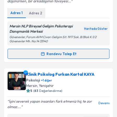
düşünürken, bir arkadaşımın tavsiyesi...
Adres
1
Adres
2
Kişisel verilerimin işlenmesine ilişkin
Aydınlatma
Metni
'ni okudum ve kişisel verilerimin belirtilen
Mersin NLP Bireysel Gelişim Psikoterapi
Haritada Göster
kapsamda işlenmesini kabul ediyorum.
Danışmanlık Merkezi
Güvenevler, Forum AVM Civarı Gelişim Sit. 1917 Sok. B/Blok K:1/2
Güvenevler Mh. No:14 33140
Takvim Talebini Gönder
Randevu Talep Et
Randevu Takvimi Talebi
Uzm. Psk. Dan. Yaser Yılmaz
için randevu takvimi
Klinik Psikolog Furkan Kartal KAYA
talebi oluşturun. Size bu uzmandan randevu almanız
Psikoloji
+
1
diğer
için bir takvim hazırlandığında e-posta ile
Mersin
, Yenişehir
bilgilendireceğiz.
5
(
83
Değerlendirme)
E-posta Adresiniz
İşini severek yapan insanları fark etmeniz hiç te zor
Devamı
olmaz....