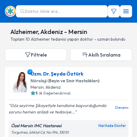
Doktor, klinik ara...
Alzheimer, Akdeniz - Mersin
Toplam
10
Alzheimer
tedavisi yapan doktor - uzman bulundu
Filtrele
Akıllı Sıralama
Uzm. Dr. Şeyda Öztürk
Nöroloji (Beyin ve Sinir Hastalıkları)
Mersin
, Akdeniz
5
(
4
Değerlendirme)
Göz seyirme Şikayetiyle kendisine başvurduğumda
Devamı
sorunu hemen anladı ve tedaviye...
Özel Mersin IMC Hastanesi
Haritada Göster
Turgutreis, İstiklal Cd. No:196, 33010