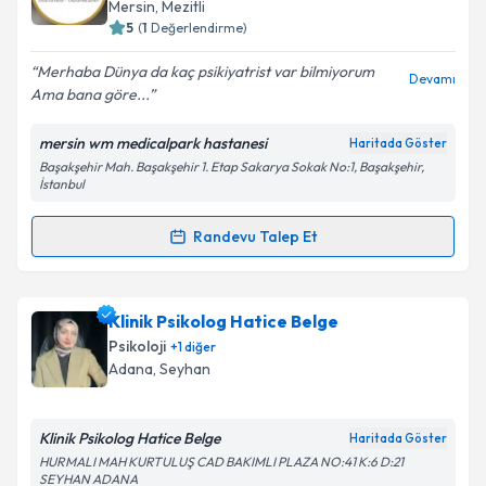
takvim hazırlandığında e-posta ile bilgilendireceğiz.
Takvim Talebini Gönder
Mersin
, Mezitli
5
(
1
Değerlendirme)
E-posta Adresiniz
Merhaba Dünya da kaç psikiyatrist var bilmiyorum
Devamı
Ama bana göre...
mersin wm medicalpark hastanesi
Haritada Göster
Kişisel verilerimin işlenmesine ilişkin
Aydınlatma
Başakşehir Mah. Başakşehir 1. Etap Sakarya Sokak No:1, Başakşehir,
Metni
'ni okudum ve kişisel verilerimin belirtilen
İstanbul
kapsamda işlenmesini kabul ediyorum.
Randevu Talep Et
Randevu Takvimi Talebi
Takvim Talebini Gönder
Uzm. Dr. İsmail Özver
için randevu takvimi talebi
Klinik Psikolog Hatice Belge
oluşturun. Size bu uzmandan randevu almanız için bir
Psikoloji
+
1
diğer
takvim hazırlandığında e-posta ile bilgilendireceğiz.
Adana
, Seyhan
E-posta Adresiniz
Klinik Psikolog Hatice Belge
Haritada Göster
HURMALI MAH KURTULUŞ CAD BAKIMLI PLAZA NO:41 K:6 D:21
SEYHAN ADANA