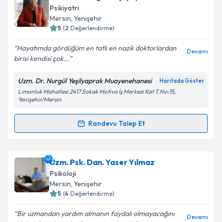
oluşturun. Size bu uzmandan randevu almanız için bir
Psikiyatri
takvim hazırlandığında e-posta ile bilgilendireceğiz.
Mersin
, Yenişehir
5
(
2
Değerlendirme)
E-posta Adresiniz
Hayatımda gördüğüm en tatlı en nazik doktorlardan
Devamı
birisi kendisi çok...
Uzm. Dr. Nurgül Yeşilyaprak Muayenehanesi
Haritada Göster
Kişisel verilerimin işlenmesine ilişkin
Aydınlatma
Limonluk Mahallesi 2417 Sokak Motiva İş Merkezi Kat 7, No:15,
Metni
'ni okudum ve kişisel verilerimin belirtilen
Yenişehir/Mersin
kapsamda işlenmesini kabul ediyorum.
Randevu Talep Et
Randevu Takvimi Talebi
Takvim Talebini Gönder
Uzm. Dr. Nurgül Yeşilyaprak
için randevu takvimi
Uzm. Psk. Dan. Yaser Yılmaz
talebi oluşturun. Size bu uzmandan randevu almanız
Psikoloji
için bir takvim hazırlandığında e-posta ile
Mersin
, Yenişehir
bilgilendireceğiz.
5
(
4
Değerlendirme)
E-posta Adresiniz
Bir uzmandan yardım almanın faydalı olmayacağını
Devamı