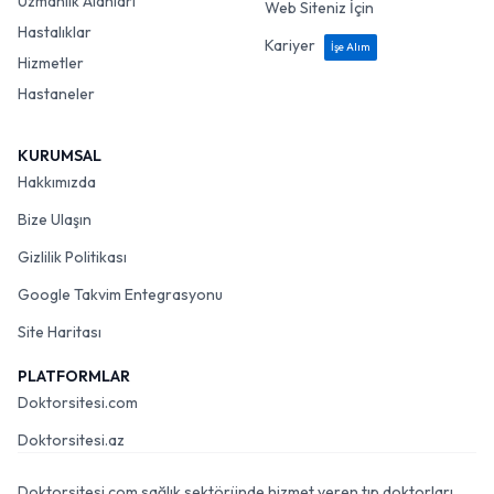
Uzmanlık Alanları
Web Siteniz İçin
Hastalıklar
Kariyer
İşe Alım
Hizmetler
Hastaneler
KURUMSAL
Hakkımızda
Bize Ulaşın
Gizlilik Politikası
Google Takvim Entegrasyonu
Site Haritası
PLATFORMLAR
Doktorsitesi.com
Doktorsitesi.az
Doktorsitesi.com sağlık sektöründe hizmet veren tıp doktorları,