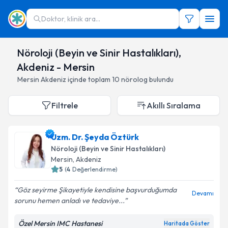
Doktor, klinik ara...
Nöroloji (Beyin ve Sinir Hastalıkları),
Akdeniz - Mersin
Mersin
Akdeniz
içinde toplam
10
nörolog
bulundu
Filtrele
Akıllı Sıralama
Uzm. Dr. Şeyda Öztürk
Nöroloji (Beyin ve Sinir Hastalıkları)
Mersin
,
Akdeniz
5
(
4
Değerlendirme)
Göz seyirme Şikayetiyle kendisine başvurduğumda
Devamı
sorunu hemen anladı ve tedaviye...
Özel Mersin IMC Hastanesi
Haritada Göster