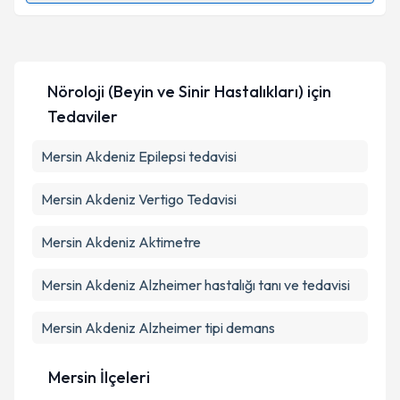
Kişisel verilerimin işlenmesine ilişkin
Aydınlatma
Metni
'ni okudum ve kişisel verilerimin belirtilen
kapsamda işlenmesini kabul ediyorum.
Uzm. Dr. Işıl Moray Karataş
için randevu takvimi
talebi oluşturun. Size bu uzmandan randevu almanız
Nöroloji (Beyin ve Sinir Hastalıkları)
için
için bir takvim hazırlandığında e-posta ile
Takvim Talebini Gönder
bilgilendireceğiz.
Tedaviler
E-posta Adresiniz
Mersin Akdeniz Epilepsi tedavisi
Mersin Akdeniz Vertigo Tedavisi
Kişisel verilerimin işlenmesine ilişkin
Aydınlatma
Mersin Akdeniz Aktimetre
Metni
'ni okudum ve kişisel verilerimin belirtilen
kapsamda işlenmesini kabul ediyorum.
Mersin Akdeniz Alzheimer hastalığı tanı ve tedavisi
Takvim Talebini Gönder
Mersin Akdeniz Alzheimer tipi demans
Mersin İlçeleri