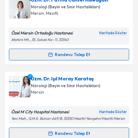
oluşturun. Size bu uzmandan randevu almanız için bir
Takvim Talebini Gönder
Nöroloji (Beyin ve Sinir Hastalıkları)
takvim hazırlandığında e-posta ile bilgilendireceğiz.
Mersin
,
Mezitli
E-posta Adresiniz
Özel Mersin Ortadoğu Hastanesi
Haritada Göster
Atatürk Mh., 35. Sokak No : 11, 33340
Kişisel verilerimin işlenmesine ilişkin
Aydınlatma
Randevu Talep Et
Randevu Takvimi Talebi
Metni
'ni okudum ve kişisel verilerimin belirtilen
kapsamda işlenmesini kabul ediyorum.
Uzm. Dr. Fatma Cansel Kaleağası
için randevu
Uzm. Dr. Işıl Moray Karataş
takvimi talebi oluşturun. Size bu uzmandan randevu
Takvim Talebini Gönder
Nöroloji (Beyin ve Sinir Hastalıkları)
almanız için bir takvim hazırlandığında e-posta ile
Mersin
bilgilendireceğiz.
E-posta Adresiniz
Özel M City Hospital Hastanesi
Haritada Göster
Yeni Mah., G.M.K. Bulvarı 669/B, 33330 Mezitli/Yenişehir/Mezitli/Mersin
Randevu Talep Et
Randevu Takvimi Talebi