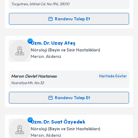
Turgutreis, İstiklal Cd. No:196, 33010
Randevu Talep Et
Randevu Takvimi Talebi
Uzm. Dr. Şeyda Öztürk
için randevu takvimi talebi
Uzm. Dr. Uzay Ateş
oluşturun. Size bu uzmandan randevu almanız için bir
Nöroloji (Beyin ve Sinir Hastalıkları)
takvim hazırlandığında e-posta ile bilgilendireceğiz.
Mersin
,
Akdeniz
E-posta Adresiniz
Mersın Devlet Hastanesı
Haritada Göster
Nusratiye Mh. No:32
Kişisel verilerimin işlenmesine ilişkin
Aydınlatma
Randevu Talep Et
Randevu Takvimi Talebi
Metni
'ni okudum ve kişisel verilerimin belirtilen
kapsamda işlenmesini kabul ediyorum.
Uzm. Dr. Uzay Ateş
için randevu takvimi talebi
Uzm. Dr. Suat Özyedek
oluşturun. Size bu uzmandan randevu almanız için bir
Takvim Talebini Gönder
Nöroloji (Beyin ve Sinir Hastalıkları)
takvim hazırlandığında e-posta ile bilgilendireceğiz.
Mersin
,
Akdeniz