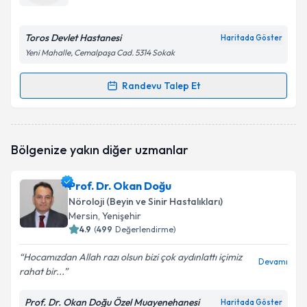
E-posta Adresiniz
Toros Devlet Hastanesi
Haritada Göster
Yeni Mahalle, Cemalpaşa Cad. 5314 Sokak
Kişisel verilerimin işlenmesine ilişkin
Aydınlatma
Randevu Talep Et
Randevu Takvimi Talebi
Metni
'ni okudum ve kişisel verilerimin belirtilen
kapsamda işlenmesini kabul ediyorum.
Uzm. Dr. Suat Özyedek
için randevu takvimi talebi
Bölgenize yakın diğer uzmanlar
oluşturun. Size bu uzmandan randevu almanız için bir
Takvim Talebini Gönder
takvim hazırlandığında e-posta ile bilgilendireceğiz.
Prof. Dr. Okan Doğu
E-posta Adresiniz
Nöroloji (Beyin ve Sinir Hastalıkları)
Mersin
,
Yenişehir
4.9
(
499
Değerlendirme)
Hocamızdan Allah razı olsun bizi çok aydınlattı içimiz
Kişisel verilerimin işlenmesine ilişkin
Aydınlatma
Devamı
rahat bir...
Metni
'ni okudum ve kişisel verilerimin belirtilen
kapsamda işlenmesini kabul ediyorum.
Prof. Dr. Okan Doğu Özel Muayenehanesi
Haritada Göster