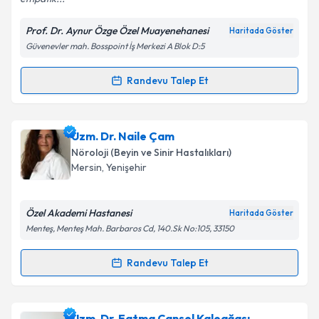
Prof. Dr. Aynur Özge Özel Muayenehanesi
Haritada Göster
Güvenevler mah. Bosspoint İş Merkezi A Blok D:5
Kişisel verilerimin işlenmesine ilişkin
Aydınlatma
Metni
'ni okudum ve kişisel verilerimin belirtilen
kapsamda işlenmesini kabul ediyorum.
Randevu Talep Et
Randevu Takvimi Talebi
Takvim Talebini Gönder
Prof. Dr. Aynur Özge
için randevu takvimi talebi
Uzm. Dr. Naile Çam
oluşturun. Size bu uzmandan randevu almanız için bir
Nöroloji (Beyin ve Sinir Hastalıkları)
takvim hazırlandığında e-posta ile bilgilendireceğiz.
Mersin
,
Yenişehir
E-posta Adresiniz
Özel Akademi Hastanesi
Haritada Göster
Menteş, Menteş Mah. Barbaros Cd, 140.Sk No:105, 33150
Kişisel verilerimin işlenmesine ilişkin
Aydınlatma
Randevu Talep Et
Randevu Takvimi Talebi
Metni
'ni okudum ve kişisel verilerimin belirtilen
kapsamda işlenmesini kabul ediyorum.
Uzm. Dr. Naile Çam
için randevu takvimi talebi
Uzm. Dr. Fatma Cansel Kaleağası