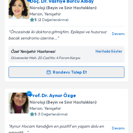
Dr. Seyfi Arslan
için randevu takvimi talebi oluşturun.
Doç. Dr. Vasfiye Burcu Albay
Size bu uzmandan randevu almanız için bir takvim
Nöroloji (Beyin ve Sinir Hastalıkları)
hazırlandığında e-posta ile bilgilendireceğiz.
Mersin
,
Yenişehir
5
(
2
Değerlendirme)
E-posta Adresiniz
Öncesinde iki doktora gitmiştim. Epilepsi ve huzursuz
Devamı
bacak sendromu üzerine...
Özel Yenişehir Hastanesi
Haritada Göster
Kişisel verilerimin işlenmesine ilişkin
Aydınlatma
Güvenevler Mah. 20.Cad No: 4 Forum Karşısı
Metni
'ni okudum ve kişisel verilerimin belirtilen
kapsamda işlenmesini kabul ediyorum.
Randevu Talep Et
Randevu Takvimi Talebi
Takvim Talebini Gönder
Doç. Dr. Vasfiye Burcu Albay
için randevu takvimi
Prof. Dr. Aynur Özge
talebi oluşturun. Size bu uzmandan randevu almanız
Nöroloji (Beyin ve Sinir Hastalıkları)
için bir takvim hazırlandığında e-posta ile
Mersin
,
Yenişehir
bilgilendireceğiz.
5
(
1
Değerlendirme)
E-posta Adresiniz
Aynur Hocam tanıdığım en pozitif en yaşam dolu en
Devamı
empatik...