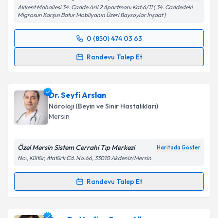
Akkent Mahallesi 34. Cadde Asil 2 Apartmanı Kat:6/11 ( 34. Caddedeki
Migrosun Karşısı Batur Mobilyanın Üzeri Baysoylar İnşaat )
Takvim Talebini Gönder
0 (850) 474 03 63
Randevu Takvimi Talebi
Randevu Talep Et
Prof. Dr. Okan Doğu
için randevu takvimi talebi
oluşturun. Size bu uzmandan randevu almanız için bir
Dr. Seyfi Arslan
takvim hazırlandığında e-posta ile bilgilendireceğiz.
Nöroloji (Beyin ve Sinir Hastalıkları)
E-posta Adresiniz
Mersin
Özel Mersin Sistem Cerrahi Tıp Merkezi
Haritada Göster
No:, Kültür, Atatürk Cd. No:66, 33010 Akdeniz/Mersin
Kişisel verilerimin işlenmesine ilişkin
Aydınlatma
Metni
'ni okudum ve kişisel verilerimin belirtilen
Randevu Talep Et
kapsamda işlenmesini kabul ediyorum.
Randevu Takvimi Talebi
Takvim Talebini Gönder