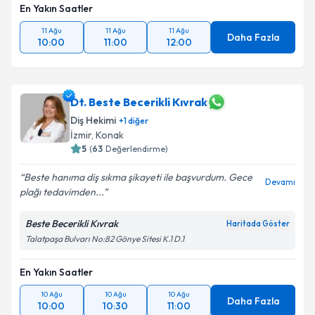
En Yakın Saatler
11 Ağu
11 Ağu
11 Ağu
Daha Fazla
10:00
11:00
12:00
Dt. Beste Becerikli Kıvrak
Diş Hekimi
+
1
diğer
İzmir
, Konak
5
(
63
Değerlendirme)
Beste hanıma diş sıkma şikayeti ile başvurdum. Gece
Devamı
plağı tedavimden...
Beste Becerikli Kıvrak
Haritada Göster
Talatpaşa Bulvarı No:82 Gönye Sitesi K.1 D.1
En Yakın Saatler
10 Ağu
10 Ağu
10 Ağu
Daha Fazla
10:00
10:30
11:00