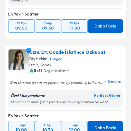
Konak İzmir
En Yakın Saatler
10 Ağu
10 Ağu
10 Ağu
Daha Fazla
09:00
09:30
10:00
Uzm. Dt. Gözde İslatince Özkubat
Diş Hekimi
+
1
diğer
İzmir
, Konak
5
(
35
Değerlendirme)
Devamı
Son derece iyi sorun çözen, en iyi şekilde iş bitiren,...
Özel Muayenehane
Haritada Göster
Mimar Sinan Mah. Şair Eşref Bulvarı Yonca Apartmanı No:86/2
En Yakın Saatler
11 Ağu
11 Ağu
11 Ağu
Daha Fazla
10:00
10:30
12:00