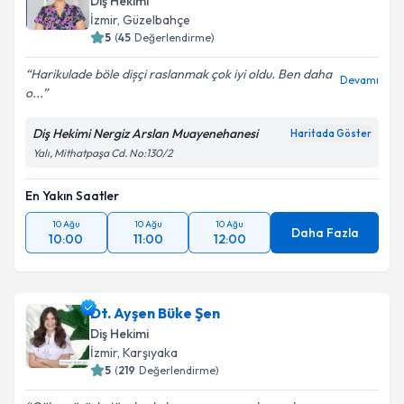
Diş Hekimi
İzmir
, Güzelbahçe
5
(
45
Değerlendirme)
Harikulade böle dișçi raslanmak çok iyi oldu. Ben daha
Devamı
o...
Diş Hekimi Nergiz Arslan Muayenehanesi
Haritada Göster
Yalı, Mithatpaşa Cd. No:130/2
En Yakın Saatler
10 Ağu
10 Ağu
10 Ağu
Daha Fazla
10:00
11:00
12:00
Dt. Ayşen Büke Şen
Diş Hekimi
İzmir
, Karşıyaka
5
(
219
Değerlendirme)