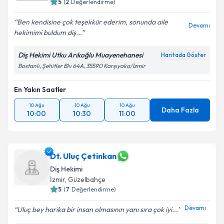
5
(
2
Değerlendirme)
Ben kendisine çok teşekkür ederim, sonunda aile
Devamı
hekimimi buldum diş...
Diş Hekimi Utku Arıkoğlu Muayenehanesi
Haritada Göster
Bostanlı, Şehitler Blv 64A, 35590 Karşıyaka/İzmir
En Yakın Saatler
10 Ağu
10 Ağu
10 Ağu
Daha Fazla
10:00
10:30
11:00
Dt. Uluç Çetinkan
Diş Hekimi
İzmir
, Güzelbahçe
5
(
7
Değerlendirme)
Devamı
Uluç bey harika bir insan olmasının yanı sıra çok iyi...