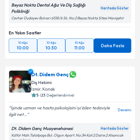
Beyaz Nokta Dental Ağız Ve Diş Sağlığı
Haritada Göster
Polikliniği
Cevher Dudayev Bulvarı 6518/6 Sk. No:2 Beyaz Nokta Sitesi Mavişehir
En Yakın Saatler
10 Ağu
10 Ağu
10 Ağu
Daha Fazla
10:00
10:30
11:00
Dt. Didem Genç
Diş Hekimi
İzmir
, Konak
5
(
23
Değerlendirme)
İşinde uzman ve hasta psikolojisini iyi bilen tedaviyle
Devamı
ilgili net...
Dt. Didem Genç Muayenehanesi
Haritada Göster
Kültür Mah.Talatpaşa Bul. Olgun Apart. No:34 Kat:2 Daire:2 Alsancak