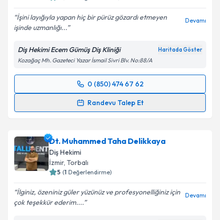
İşini layığıyla yapan hiç bir pürüz gözardı etmeyen
Devamı
işinde uzmanlığı...
Kişisel verilerimin işlenmesine ilişkin
Aydınlatma
Metni
'ni okudum ve kişisel verilerimin belirtilen
Diş Hekimi Ecem Gümüş Diş Kliniği
Haritada Göster
kapsamda işlenmesini kabul ediyorum.
Kozağaç Mh. Gazeteci Yazar İsmail Sivri Blv. No:88/A
Takvim Talebini Gönder
0 (850) 474 67 62
Randevu Takvimi Talebi
Randevu Talep Et
Dt. Ecem Gümüş
için randevu takvimi talebi
oluşturun. Size bu uzmandan randevu almanız için bir
Dt. Muhammed Taha Delikkaya
takvim hazırlandığında e-posta ile bilgilendireceğiz.
Diş Hekimi
E-posta Adresiniz
İzmir
, Torbalı
5
(
1
Değerlendirme)
İlginiz, özeniniz güler yüzünüz ve profesyonelliğiniz için
Devamı
çok teşekkür ederim....
Kişisel verilerimin işlenmesine ilişkin
Aydınlatma
Metni
'ni okudum ve kişisel verilerimin belirtilen