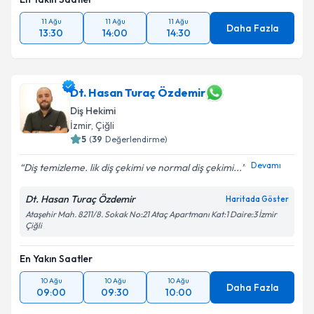
11 Ağu
11 Ağu
11 Ağu
Daha Fazla
13:30
14:00
14:30
Dt. Hasan Turaç Özdemir
Diş Hekimi
İzmir
, Çiğli
5
(
39
Değerlendirme)
Devamı
Diş temizleme. lik diş çekimi ve normal diş çekimi...
Dt. Hasan Turaç Özdemir
Haritada Göster
Ataşehir Mah. 8211/8. Sokak No:21 Ataç Apartmanı Kat:1 Daire:3 İzmir
Çiğli
En Yakın Saatler
10 Ağu
10 Ağu
10 Ağu
Daha Fazla
09:00
09:30
10:00