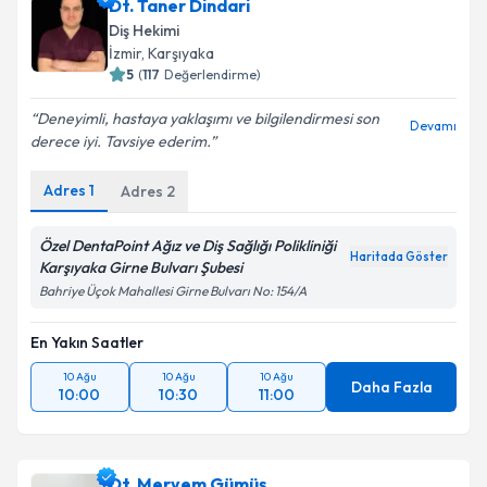
Dt. Taner Dindari
Diş Hekimi
İzmir
, Karşıyaka
5
(
117
Değerlendirme)
Deneyimli, hastaya yaklaşımı ve bilgilendirmesi son
Devamı
derece iyi. Tavsiye ederim.
Adres
1
Adres
2
Özel DentaPoint Ağız ve Diş Sağlığı Polikliniği
Haritada Göster
Karşıyaka Girne Bulvarı Şubesi
Bahriye Üçok Mahallesi Girne Bulvarı No: 154/A
En Yakın Saatler
10 Ağu
10 Ağu
10 Ağu
Daha Fazla
10:00
10:30
11:00
Dt. Meryem Gümüş