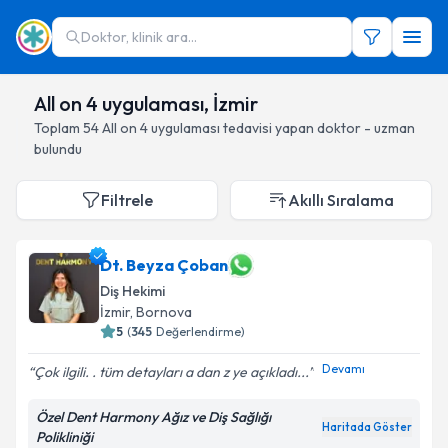
Doktor, klinik ara...
All on 4 uygulaması, İzmir
Toplam
54
All on 4 uygulaması
tedavisi yapan doktor - uzman
bulundu
Filtrele
Akıllı Sıralama
Dt. Beyza Çoban
Diş Hekimi
İzmir
, Bornova
5
(
345
Değerlendirme)
Devamı
Çok ilgili. . tüm detayları a dan z ye açıkladı...
Özel Dent Harmony Ağız ve Diş Sağlığı
Haritada Göster
Polikliniği