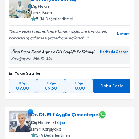
Diş Hekimi
İzmir
, Buca
5
(
16
Değerlendirme)
Guleryuzlu hanımefendi benim dişlerimi temizleyip
Devamı
bonding uygulaması yapıldı çok ilgilendi...
Özel Buca Dent Ağız ve Diş Sağlığı Polikinliği
Haritada Göster
Kozağaç Mh. 256. Sk. 3/A
En Yakın Saatler
10 Ağu
10 Ağu
10 Ağu
Daha Fazla
09:00
09:30
10:00
Dr. Dt. Elif Aygün Çimentepe
Diş Hekimi
+
1
diğer
İzmir
, Karşıyaka
5
(
4
Değerlendirme)