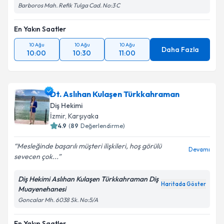
Barboros Mah. Refik Tulga Cad. No:3 C
En Yakın Saatler
10 Ağu
10 Ağu
10 Ağu
Daha Fazla
10:00
10:30
11:00
Dt. Aslıhan Kulaşen Türkkahraman
Diş Hekimi
İzmir
, Karşıyaka
4.9
(
89
Değerlendirme)
Mesleğinde başarılı müşteri ilişkileri, hoş görülü
Devamı
sevecen çok...
Diş Hekimi Aslıhan Kulaşen Türkkahraman Diş
Haritada Göster
Muayenehanesi
Goncalar Mh. 6038 Sk. No:5/A
En Yakın Saatler