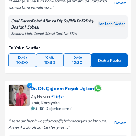
Güler yüzüyle tüm korkularımı yenmem de yardımcı
Devamı
olması beni inanılmaz...
Özel DentaPoint Ağız ve Diş Sağlığı Polikliniği
Haritada Göster
Bostanlı Şubesi
Bostanlı Mah. Cemal Gürsel Cad. No.85/A
En Yakın Saatler
10 Ağu
10 Ağu
10 Ağu
Daha Fazla
10:00
10:30
12:30
Dr. Dt. Çiğdem Paşalı Uçkan
Diş Hekimi
+
1
diğer
İzmir
, Karşıyaka
5
(
151
Değerlendirme)
senedir hiçbir koşulda değiştirirmediğim doktorum.
Devamı
Amerika’da olsam bekler yine...