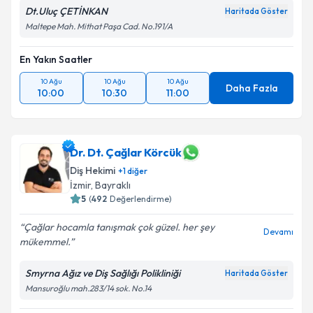
Dt.Uluç ÇETİNKAN
Haritada Göster
Maltepe Mah. Mithat Paşa Cad. No.191/A
En Yakın Saatler
10 Ağu
10 Ağu
10 Ağu
Daha Fazla
10:00
10:30
11:00
Dr. Dt. Çağlar Körcük
Diş Hekimi
+
1
diğer
İzmir
, Bayraklı
5
(
492
Değerlendirme)
Çağlar hocamla tanışmak çok güzel. her şey
Devamı
mükemmel.
Smyrna Ağız ve Diş Sağlığı Polikliniği
Haritada Göster
Mansuroğlu mah.283/14 sok. No.14