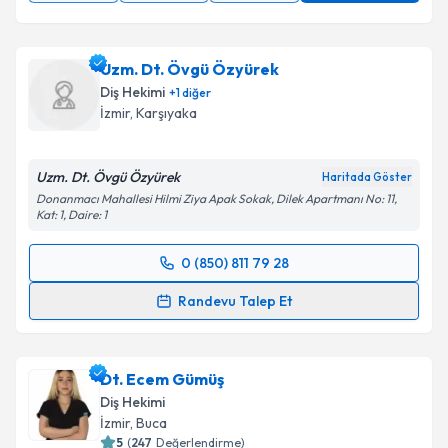
Uzm. Dt. Övgü Özyürek
Diş Hekimi
+
1
diğer
İzmir
, Karşıyaka
Uzm. Dt. Övgü Özyürek
Haritada Göster
Donanmacı Mahallesi Hilmi Ziya Apak Sokak, Dilek Apartmanı No: 11,
Kat: 1, Daire: 1
0 (850) 811 79 28
Randevu Takvimi Talebi
Randevu Talep Et
Uzm. Dt. Övgü Özyürek
için randevu takvimi talebi
oluşturun. Size bu uzmandan randevu almanız için bir
Dt. Ecem Gümüş
takvim hazırlandığında e-posta ile bilgilendireceğiz.
Diş Hekimi
E-posta Adresiniz
İzmir
, Buca
5
(
247
Değerlendirme)