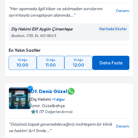
Her aşamada ilgili kibar ve sıkılmadan sorularımı
Devamı
ayrıntısıyla cevaplayan alanında...
Diş Hekimi Elif Aygün Çimentepe
Haritada Göster
Bostanlı, 1735. Sk. NO:180/3
En Yakın Saatler
10 Ağu
10 Ağu
10 Ağu
Daha Fazla
10:00
11:00
12:00
Dt. Deniz Güzel
Diş Hekimi
+
1
diğer
İzmir
, Güzelbahçe
5
(
17
Değerlendirme)
Gözünüz kapalı güvenebileceğiniz muhteşem bir klinik
Devamı
ve hekim! Art Smile...