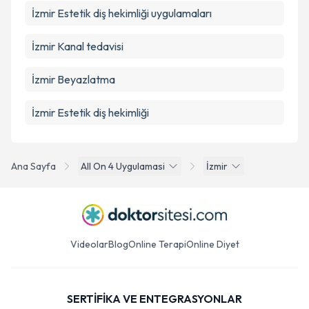
İzmir Estetik diş hekimliği uygulamaları
İzmir Kanal tedavisi
İzmir Beyazlatma
İzmir Estetik diş hekimliği
Ana Sayfa
All On 4 Uygulamasi
İzmir
Videolar
Blog
Online Terapi
Online Diyet
SERTİFİKA VE ENTEGRASYONLAR