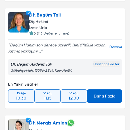
Dt. Begüm Tali
Diş Hekimi
İzmir
, Urla
5
(
113
Değerlendirme)
Begüm Hanım son derece özverili, işini titizlikle yapan,
Devamı
Kızıma yaklaşımı...
Dt. Begüm Akdeniz Tali
Haritada Göster
Gülbahçe Mah. 12096/2 Sok. Kapı No:5/1
En Yakın Saatler
10 Ağu
10 Ağu
10 Ağu
Daha Fazla
10:30
11:15
12:00
Dt. Nergiz Arslan