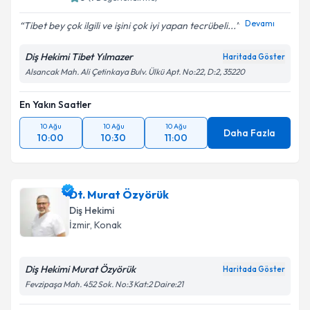
Devamı
Tibet bey çok ilgili ve işini çok iyi yapan tecrübeli...
Diş Hekimi Tibet Yılmazer
Haritada Göster
Alsancak Mah. Ali Çetinkaya Bulv. Ülkü Apt. No:22, D:2, 35220
En Yakın Saatler
10 Ağu
10 Ağu
10 Ağu
Daha Fazla
10:00
10:30
11:00
Dt. Murat Özyörük
Diş Hekimi
İzmir
, Konak
Diş Hekimi Murat Özyörük
Haritada Göster
Fevzipaşa Mah. 452 Sok. No:3 Kat:2 Daire:21