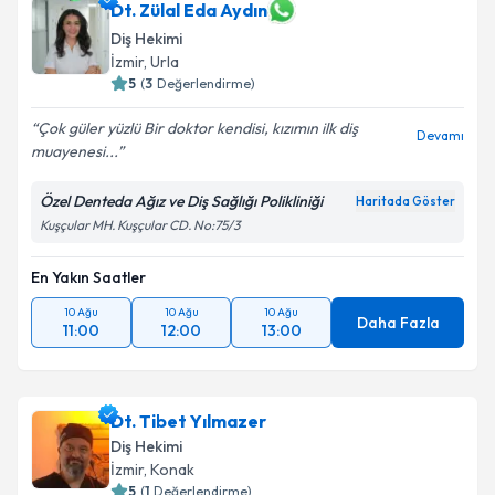
Dt. Zülal Eda Aydın
Diş Hekimi
İzmir
, Urla
5
(
3
Değerlendirme)
Çok güler yüzlü Bir doktor kendisi, kızımın ilk diş
Devamı
muayenesi...
Özel Denteda Ağız ve Diş Sağlığı Polikliniği
Haritada Göster
Kuşçular MH. Kuşçular CD. No:75/3
En Yakın Saatler
10 Ağu
10 Ağu
10 Ağu
Daha Fazla
11:00
12:00
13:00
Dt. Tibet Yılmazer
Diş Hekimi
İzmir
, Konak
5
(
1
Değerlendirme)