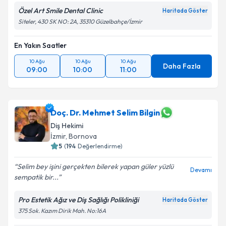
Özel Art Smile Dental Clinic
Haritada Göster
Siteler, 430 SK NO: 2A, 35310 Güzelbahçe/İzmir
En Yakın Saatler
10 Ağu
10 Ağu
10 Ağu
Daha Fazla
09:00
10:00
11:00
Doç. Dr. Mehmet Selim Bilgin
Diş Hekimi
İzmir
, Bornova
5
(
194
Değerlendirme)
Selim bey işini gerçekten bilerek yapan güler yüzlü
Devamı
sempatik bir...
Pro Estetik Ağız ve Diş Sağlığı Polikliniği
Haritada Göster
375 Sok. Kazım Dirik Mah. No:16A