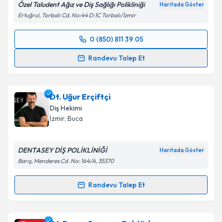
Özel Taludent Ağız ve Diş Sağlığı Polikliniği
Haritada Göster
kapsamda işlenmesini kabul ediyorum.
Ertuğrul, Torbalı Cd. No:44 D:1C Torbalı/İzmir
Takvim Talebini Gönder
0 (850) 811 39 05
Randevu Takvimi Talebi
Randevu Talep Et
Dt. Muhammed Taha Delikkaya
için randevu
takvimi talebi oluşturun. Size bu uzmandan randevu
Dt. Uğur Erçiftçi
almanız için bir takvim hazırlandığında e-posta ile
bilgilendireceğiz.
Diş Hekimi
İzmir
, Buca
E-posta Adresiniz
DENTASEY DİŞ POLİKLİNİĞİ
Haritada Göster
Barış, Menderes Cd. No: 164/A, 35370
Kişisel verilerimin işlenmesine ilişkin
Aydınlatma
Randevu Talep Et
Metni
'ni okudum ve kişisel verilerimin belirtilen
Randevu Takvimi Talebi
kapsamda işlenmesini kabul ediyorum.