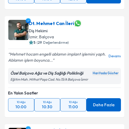
Dt. Mehmet Can İleri
Diş Hekimi
İzmir
, Balçova
5
(
29
Değerlendirme)
Mehmet hocam engelli ablamın implant işlemini yaptı.
Devamı
Ablamın işlem boyunca...
Özel Balçova Ağız ve Diş Sağlığı Polikliniği
Haritada Göster
Eğitim Mah. Mithat Paşa Cad. No.15/A Balçova İzmir
En Yakın Saatler
10 Ağu
10 Ağu
10 Ağu
Daha Fazla
10:00
10:30
11:00