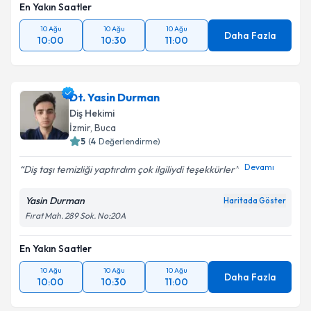
En Yakın Saatler
10 Ağu
10 Ağu
10 Ağu
Daha Fazla
10:00
10:30
11:00
Dt. Yasin Durman
Diş Hekimi
İzmir
, Buca
5
(
4
Değerlendirme)
Devamı
Diş taşı temizliği yaptırdım çok ilgiliydi teşekkürler
Yasin Durman
Haritada Göster
Fırat Mah. 289 Sok. No:20A
En Yakın Saatler
10 Ağu
10 Ağu
10 Ağu
Daha Fazla
10:00
10:30
11:00