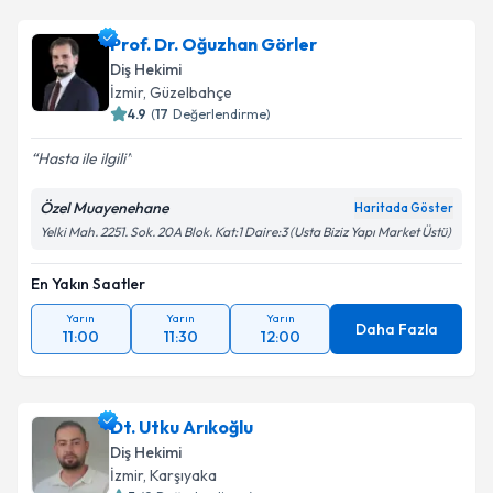
Prof. Dr. Oğuzhan Görler
Diş Hekimi
İzmir
, Güzelbahçe
4.9
(
17
Değerlendirme)
Hasta ile ilgili
Özel Muayenehane
Haritada Göster
Yelki Mah. 2251. Sok. 20A Blok. Kat:1 Daire:3 (Usta Biziz Yapı Market Üstü)
En Yakın Saatler
Yarın
Yarın
Yarın
Daha Fazla
11:00
11:30
12:00
Dt. Utku Arıkoğlu
Diş Hekimi
İzmir
, Karşıyaka