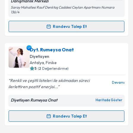
Danışmanlık Merkezi
Saray Mahallesi Rauf Denktaş Caddesi Ceylan Apartmanı Numara
136/4
Kişisel verilerimin işlenmesine ilişkin
Aydınlatma
Metni
'ni okudum ve kişisel verilerimin belirtilen
Randevu Talep Et
kapsamda işlenmesini kabul ediyorum.
Randevu Takvimi Talebi
Takvim Talebini Gönder
Dyt. Kerime Demirel
için randevu takvimi talebi
Dyt. Rumeysa Onat
oluşturun. Size bu uzmandan randevu almanız için bir
Diyetisyen
takvim hazırlandığında e-posta ile bilgilendireceğiz.
Antalya
, Finike
5
(
2
Değerlendirme)
E-posta Adresiniz
Renkli ve çeşitli listeleri ile sıkılmadan süreci
Devamı
ilerlettiren pozitif enerjisi...
Diyetisyen Rumeysa Onat
Haritada Göster
Kişisel verilerimin işlenmesine ilişkin
Aydınlatma
Metni
'ni okudum ve kişisel verilerimin belirtilen
kapsamda işlenmesini kabul ediyorum.
Randevu Talep Et
Randevu Takvimi Talebi
Takvim Talebini Gönder