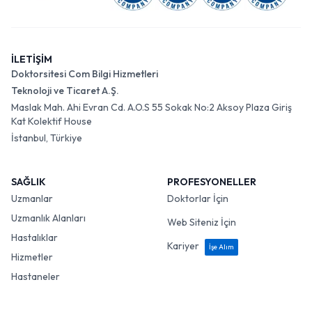
İLETİŞİM
Doktorsitesi Com Bilgi Hizmetleri
Teknoloji ve Ticaret A.Ş.
Maslak Mah. Ahi Evran Cd. A.O.S 55 Sokak No:2 Aksoy Plaza Giriş
Kat Kolektif House
İstanbul, Türkiye
SAĞLIK
PROFESYONELLER
Uzmanlar
Doktorlar İçin
Uzmanlık Alanları
Web Siteniz İçin
Hastalıklar
Kariyer
İşe Alım
Hizmetler
Hastaneler