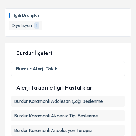
Dyt. Rumeysa Onat
için randevu takvimi talebi
oluşturun. Size bu uzmandan randevu almanız için bir
İlgili Branşlar
takvim hazırlandığında e-posta ile bilgilendireceğiz.
Diyetisyen
1
E-posta Adresiniz
Burdur İlçeleri
Kişisel verilerimin işlenmesine ilişkin
Aydınlatma
Metni
'ni okudum ve kişisel verilerimin belirtilen
Burdur
Alerji Takibi
kapsamda işlenmesini kabul ediyorum.
Alerji Takibi ile İlgili Hastalıklar
Takvim Talebini Gönder
Burdur Karamanlı Adölesan Çağı Beslenme
Burdur Karamanlı Akdeniz Tipi Beslenme
Burdur Karamanlı Andulasyon Terapisi