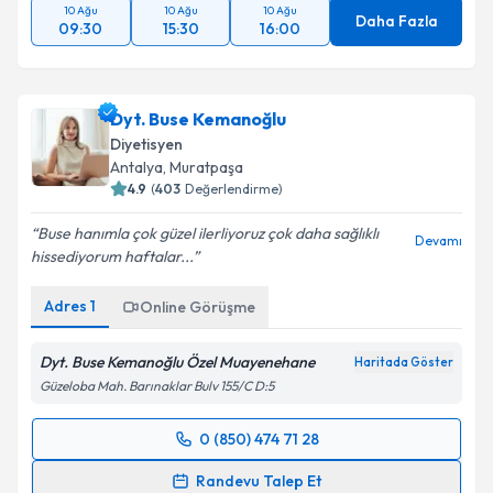
10 Ağu
10 Ağu
10 Ağu
Daha Fazla
09:30
15:30
16:00
Dyt. Buse Kemanoğlu
Diyetisyen
Antalya
, Muratpaşa
4.9
(
403
Değerlendirme)
Buse hanımla çok güzel ilerliyoruz çok daha sağlıklı
Devamı
hissediyorum haftalar...
Adres
1
Online Görüşme
Dyt. Buse Kemanoğlu Özel Muayenehane
Haritada Göster
Güzeloba Mah. Barınaklar Bulv 155/C D:5
0 (850) 474 71 28
Randevu Takvimi Talebi
Randevu Talep Et