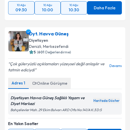
10 Ağu
10 Ağu
10 Ağu
Daha Fazla
09:30
10:00
10:30
Dyt. Havva Güneş
Diyetisyen
Denizli
, Merkezefendi
5
(
601
Değerlendirme)
Çok güleryüzlü açıklamaları yüzeysel değil anlaşılır ve
Devamı
tatmin ediciydi
Adres
1
Online Görüşme
Diyetisyen Havva Güneş Sağlıklı Yaşam ve
Haritada Göster
Diyet Merkezi
Bahçelievler Mah. 29 Ekim Bulvarı ARD Ofis No:141/A K:3 D:5
En Yakın Saatler