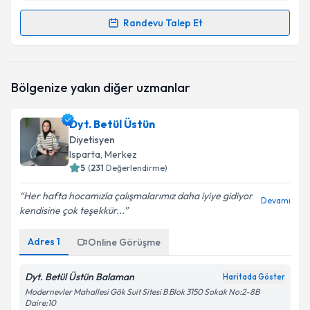
Randevu Talep Et
Randevu Takvimi Talebi
Dyt. Hacer Akpınar
için randevu takvimi talebi
Bölgenize yakın diğer uzmanlar
oluşturun. Size bu uzmandan randevu almanız için bir
takvim hazırlandığında e-posta ile bilgilendireceğiz.
Dyt. Betül Üstün
E-posta Adresiniz
Diyetisyen
Isparta
, Merkez
5
(
231
Değerlendirme)
Her hafta hocamızla çalışmalarımız daha iyiye gidiyor
Kişisel verilerimin işlenmesine ilişkin
Aydınlatma
Devamı
kendisine çok teşekkür...
Metni
'ni okudum ve kişisel verilerimin belirtilen
kapsamda işlenmesini kabul ediyorum.
Adres
1
Online Görüşme
Takvim Talebini Gönder
Dyt. Betül Üstün Balaman
Haritada Göster
Modernevler Mahallesi Gök Suit Sitesi B Blok 3150 Sokak No:2-8B
Daire:10