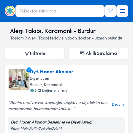
Doktor, klinik ara...
Alerji Takibi, Karamanlı - Burdur
Toplam
9
Alerji Takibi
tedavisi yapan doktor - uzman bulundu
Filtrele
Akıllı Sıralama
Dyt. Hacer Akpınar
Diyetisyen
Burdur
, Karamanlı
5
(
2
Değerlendirme)
Benim motivasyon kaynağım başka ne diyebilrim pes
Devamı
etmememde balarmamda katkısı...
Dyt. Hacer Akpınar Beslenme ve Diyet Kliniği
Pazar Mah. Fatih Cad. No:2 Kat:1