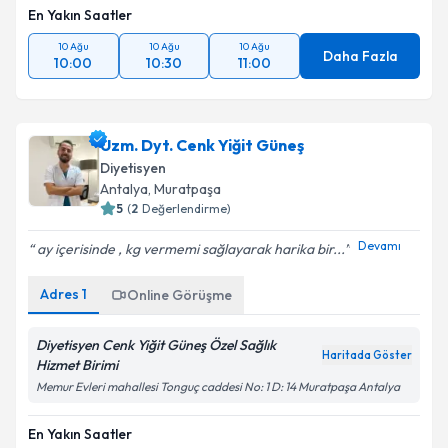
En Yakın Saatler
10 Ağu
10 Ağu
10 Ağu
Daha Fazla
10:00
10:30
11:00
Uzm. Dyt. Cenk Yiğit Güneş
Diyetisyen
Antalya
, Muratpaşa
5
(
2
Değerlendirme)
Devamı
ay içerisinde , kg vermemi sağlayarak harika bir...
Adres
1
Online Görüşme
Diyetisyen Cenk Yiğit Güneş Özel Sağlık
Haritada Göster
Hizmet Birimi
Memur Evleri mahallesi Tonguç caddesi No: 1 D: 14 Muratpaşa Antalya
En Yakın Saatler