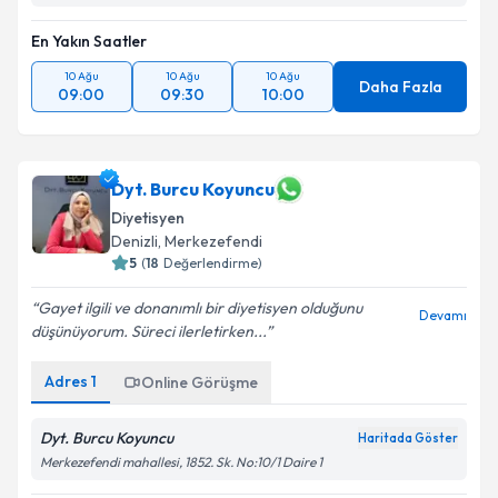
En Yakın Saatler
10 Ağu
10 Ağu
10 Ağu
Daha Fazla
09:00
09:30
10:00
Dyt. Burcu Koyuncu
Diyetisyen
Denizli
, Merkezefendi
5
(
18
Değerlendirme)
Gayet ilgili ve donanımlı bir diyetisyen olduğunu
Devamı
düşünüyorum. Süreci ilerletirken...
Adres
1
Online Görüşme
Dyt. Burcu Koyuncu
Haritada Göster
Merkezefendi mahallesi, 1852. Sk. No:10/1 Daire 1