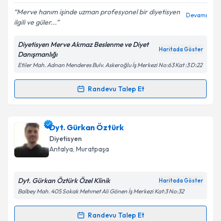
Merve hanım işinde uzman profesyonel bir diyetisyen
Devamı
ilgili ve güler...
Diyetisyen Merve Akmaz Beslenme ve Diyet
Kişisel verilerimin işlenmesine ilişkin
Aydınlatma
Haritada Göster
Danışmanlığı
Metni
'ni okudum ve kişisel verilerimin belirtilen
Etiler Mah. Adnan Menderes Bulv. Askeroğlu İş Merkezi No:63 Kat :3 D:22
kapsamda işlenmesini kabul ediyorum.
Randevu Talep Et
Randevu Takvimi Talebi
Takvim Talebini Gönder
Dyt. Merve Akmaz
için randevu takvimi talebi
Dyt. Gürkan Öztürk
oluşturun. Size bu uzmandan randevu almanız için bir
Diyetisyen
takvim hazırlandığında e-posta ile bilgilendireceğiz.
Antalya
, Muratpaşa
E-posta Adresiniz
Dyt. Gürkan Öztürk Özel Klinik
Haritada Göster
Balbey Mah. 405 Sokak Mehmet Ali Gönen İş Merkezi Kat:3 No:32
Kişisel verilerimin işlenmesine ilişkin
Aydınlatma
Randevu Talep Et
Randevu Takvimi Talebi