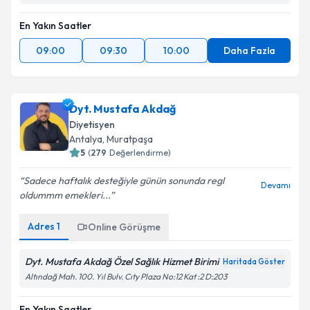
En Yakın Saatler
09:00
09:30
10:00
Daha Fazla
Dyt. Mustafa Akdağ
Diyetisyen
Antalya
, Muratpaşa
5
(
279
Değerlendirme)
Sadece haftalık desteğiyle günün sonunda regl
Devamı
oldummm emekleri...
Adres
1
Online Görüşme
Dyt. Mustafa Akdağ Özel Sağlık Hizmet Birimi
Haritada Göster
Altındağ Mah. 100. Yıl Bulv. Cıty Plaza No:12 Kat :2 D:203
En Yakın Saatler