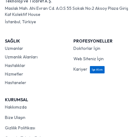
Teknoloji ve Ticaret A.Ş.
Maslak Mah. Ahi Evran Cd. A.O.S 55 Sokak No:2 Aksoy Plaza Giriş
Kat Kolektif House
İstanbul, Türkiye
SAĞLIK
PROFESYONELLER
Uzmanlar
Doktorlar İçin
Uzmanlık Alanları
Web Siteniz İçin
Hastalıklar
Kariyer
İşe Alım
Hizmetler
Hastaneler
KURUMSAL
Hakkımızda
Bize Ulaşın
Gizlilik Politikası