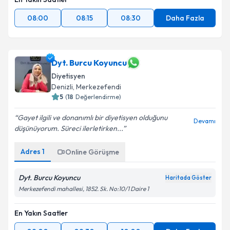
08:00
08:15
08:30
Daha Fazla
Dyt. Burcu Koyuncu
Diyetisyen
Denizli
, Merkezefendi
5
(
18
Değerlendirme)
Gayet ilgili ve donanımlı bir diyetisyen olduğunu
Devamı
düşünüyorum. Süreci ilerletirken...
Adres
1
Online Görüşme
Dyt. Burcu Koyuncu
Haritada Göster
Merkezefendi mahallesi, 1852. Sk. No:10/1 Daire 1
En Yakın Saatler