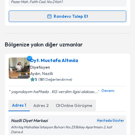
Pazar Mah. Fatih Cad. No:2 Kat:1
Randevu Talep Et
Randevu Takvimi Talebi
Dyt. Hacer Akpınar
için randevu takvimi talebi
Bölgenize yakın diğer uzmanlar
oluşturun. Size bu uzmandan randevu almanız için bir
takvim hazırlandığında e-posta ile bilgilendireceğiz.
Dyt. Mustafa Altınöz
E-posta Adresiniz
Diyetisyen
Aydın
, Nazilli
5
(
181
Değerlendirme)
Devamı
yaşındayım haftada . KG verdim ilgisi alakası...
Kişisel verilerimin işlenmesine ilişkin
Aydınlatma
Metni
'ni okudum ve kişisel verilerimin belirtilen
Adres
1
kapsamda işlenmesini kabul ediyorum.
Adres
2
Online Görüşme
Nazilli Diyet Merkezi
Haritada Göster
Takvim Talebini Gönder
Altıntaş Mahallesi İstasyon Bulvarı No.23 Bükey Apartmanı 2. kat
Daire.6