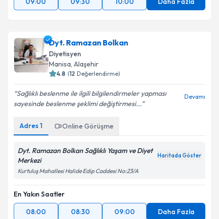
09:00
09:30
10:00
Daha Fazla
Dyt. Ramazan Bolkan
Diyetisyen
Manisa
, Alaşehir
4.8
(
12
Değerlendirme)
Sağlıklı beslenme ile ilgili bilgilendirmeler yapması
Devamı
sayesinde beslenme şeklimi değiştirmesi...
Adres
1
Online Görüşme
Dyt. Ramazan Bolkan Sağlıklı Yaşam ve Diyet
Haritada Göster
Merkezi
Kurtuluş Mahallesi Halide Edip Caddesi No:23/A
En Yakın Saatler
08:00
08:30
09:00
Daha Fazla