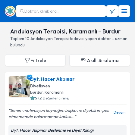
Doktor, klinik ara...
Andulasyon Terapisi, Karamanlı - Burdur
Toplam
10
Andulasyon Terapisi
tedavisi yapan doktor - uzman
bulundu
Filtrele
Akıllı Sıralama
Dyt. Hacer Akpınar
Diyetisyen
Burdur
, Karamanlı
5
(
2
Değerlendirme)
Benim motivasyon kaynağım başka ne diyebilrim pes
Devamı
etmememde balarmamda katkısı...
Dyt. Hacer Akpınar Beslenme ve Diyet Kliniği