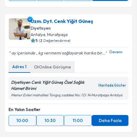
Uzm. Dyt. Cenk Yiğit Güneş
Diyetisyen
Antalya
, Muratpaşa
5
(
2
Değerlendirme)
Devamı
ay içerisinde , kg vermemi sağlayarak harika bir...
Adres
1
Online Görüşme
Diyetisyen Cenk Yiğit Güneş Özel Sağlık
Haritada Göster
Hizmet Birimi
Memur Evleri mahallesi Tonguç caddesi No: 1 D: 14 Muratpaşa Antalya
En Yakın Saatler
10:00
10:30
11:00
Daha Fazla