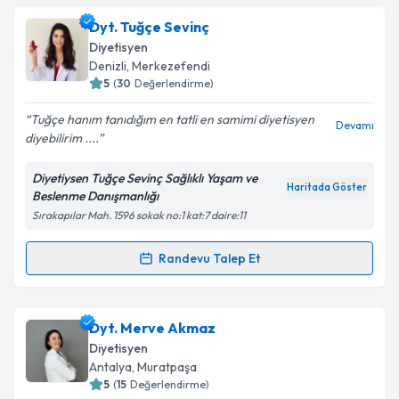
Dyt. Tuğçe Sevinç
Diyetisyen
Denizli
, Merkezefendi
5
(
30
Değerlendirme)
Tuğçe hanım tanıdığım en tatli en samimi diyetisyen
Devamı
diyebilirim ....
Diyetiysen Tuğçe Sevinç Sağlıklı Yaşam ve
Haritada Göster
Beslenme Danışmanlığı
Sırakapılar Mah. 1596 sokak no:1 kat:7 daire:11
Randevu Talep Et
Randevu Takvimi Talebi
Dyt. Tuğçe Sevinç
için randevu takvimi talebi
Dyt. Merve Akmaz
oluşturun. Size bu uzmandan randevu almanız için bir
Diyetisyen
takvim hazırlandığında e-posta ile bilgilendireceğiz.
Antalya
, Muratpaşa
5
(
15
Değerlendirme)
E-posta Adresiniz