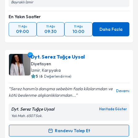
Bayraklı İzmir
En Yakın Saatler
11 Ağu
11 Ağu
11 Ağu
Daha Fazla
09:00
09:30
10:00
Dyt. Serez Tuğçe Uysal
Diyetisyen
İzmir
, Karşıyaka
5
(
6
Değerlendirme)
Serez hanım’a danışma sebebim fazla kilolarımdan ve
Devamı
kötü beslenme alışkanlıklarımdan...
Dyt. Serez Tuğçe Uysal
Haritada Göster
Yalı Mah. 6507 Sok.
Randevu Talep Et
Randevu Takvimi Talebi