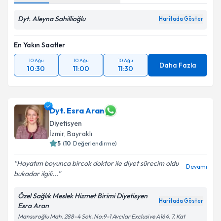
Dyt. Aleyna Sahillioğlu
Haritada Göster
En Yakın Saatler
10 Ağu
10 Ağu
10 Ağu
Daha Fazla
10:30
11:00
11:30
Dyt. Esra Aran
Diyetisyen
İzmir
, Bayraklı
5
(
10
Değerlendirme)
Hayatım boyunca bircok doktor ile diyet sürecim oldu
Devamı
bukadar ilgili...
Özel Sağlık Meslek Hizmet Birimi Diyetisyen
Haritada Göster
Esra Aran
Mansuroğlu Mah. 288-4 Sok. No:9-1 Avcılar Exclusive A164. 7. Kat