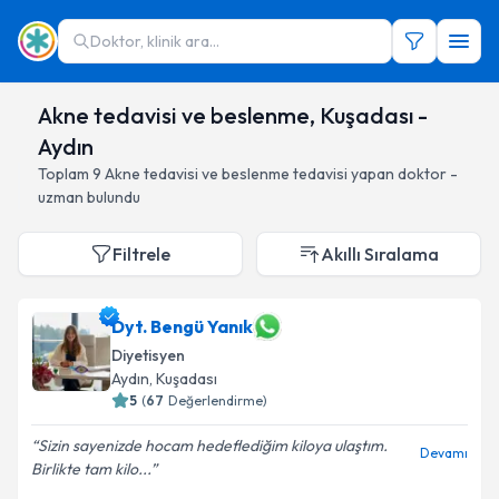
Doktor, klinik ara...
Akne tedavisi ve beslenme, Kuşadası -
Aydın
Toplam
9
Akne tedavisi ve beslenme
tedavisi yapan doktor -
uzman bulundu
Filtrele
Akıllı Sıralama
Dyt. Bengü Yanık
Diyetisyen
Aydın
, Kuşadası
5
(
67
Değerlendirme)
Sizin sayenizde hocam hedeflediğim kiloya ulaştım.
Devamı
Birlikte tam kilo...