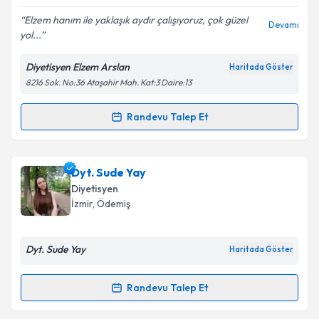
E-posta Adresiniz
Elzem hanım ile yaklaşık aydır çalışıyoruz, çok güzel
Devamı
yol...
Diyetisyen Elzem Arslan
Haritada Göster
Kişisel verilerimin işlenmesine ilişkin
Aydınlatma
8216 Sok. No:36 Ataşahir Mah. Kat:3 Daire:13
Metni
'ni okudum ve kişisel verilerimin belirtilen
kapsamda işlenmesini kabul ediyorum.
Randevu Talep Et
Randevu Takvimi Talebi
Takvim Talebini Gönder
Dyt. Elzem Arslan
için randevu takvimi talebi
Dyt. Sude Yay
oluşturun. Size bu uzmandan randevu almanız için bir
Diyetisyen
takvim hazırlandığında e-posta ile bilgilendireceğiz.
İzmir
, Ödemiş
E-posta Adresiniz
Dyt. Sude Yay
Haritada Göster
Randevu Talep Et
Randevu Takvimi Talebi
Kişisel verilerimin işlenmesine ilişkin
Aydınlatma
Metni
'ni okudum ve kişisel verilerimin belirtilen