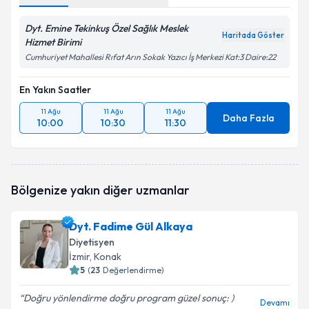
Dyt. Emine Tekinkuş Özel Sağlık Meslek
Haritada Göster
Hizmet Birimi
Cumhuriyet Mahallesi Rıfat Arın Sokak Yazıcı İş Merkezi Kat:3 Daire:22
En Yakın Saatler
11 Ağu
11 Ağu
11 Ağu
Daha Fazla
10:00
10:30
11:30
Bölgenize yakın diğer uzmanlar
Dyt. Fadime Gül Alkaya
Diyetisyen
İzmir
, Konak
5
(
23
Değerlendirme)
Doğru yönlendirme doğru program güzel sonuç: )
Devamı