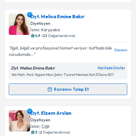
Dyt. Serez Tuğçe Uysal
için randevu takvimi talebi
Dyt. Melisa Emine Bakır
oluşturun. Size bu uzmandan randevu almanız için bir
Diyetisyen
takvim hazırlandığında e-posta ile bilgilendireceğiz.
İzmir
, Karşıyaka
4.9
(
22
Değerlendirme)
E-posta Adresiniz
İlgili, bilgili ve profesyonel hizmet veriyor. haftada bile
Devamı
vücudumda...
Dyt. Melisa Emine Bakır
Haritada Göster
Kişisel verilerimin işlenmesine ilişkin
Aydınlatma
Yalı Mah. Park Yaşam Mavi Şehir Ticaret Merkezi Kat:3 Daire 307
Metni
'ni okudum ve kişisel verilerimin belirtilen
kapsamda işlenmesini kabul ediyorum.
Randevu Talep Et
Randevu Takvimi Talebi
Takvim Talebini Gönder
Dyt. Melisa Emine Bakır
için randevu takvimi talebi
Dyt. Elzem Arslan
oluşturun. Size bu uzmandan randevu almanız için bir
Diyetisyen
takvim hazırlandığında e-posta ile bilgilendireceğiz.
İzmir
, Çiğli
5
(
2
Değerlendirme)