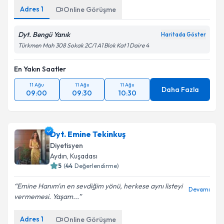
Adres
1
Online Görüşme
Dyt. Bengü Yanık
Haritada Göster
Türkmen Mah 308 Sokak 2C/1 A1 Blok Kat 1 Daire 4
En Yakın Saatler
11 Ağu
11 Ağu
11 Ağu
Daha Fazla
09:00
09:30
10:30
Dyt. Emine Tekinkuş
Diyetisyen
Aydın
, Kuşadası
5
(
44
Değerlendirme)
Emine Hanım'ın en sevdiğim yönü, herkese aynı listeyi
Devamı
vermemesi. Yaşam...
Adres
1
Online Görüşme