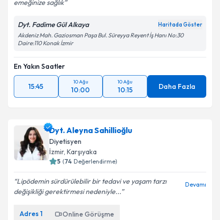
emeğinize sağlık
Dyt. Fadime Gül Alkaya
Haritada Göster
Akdeniz Mah. Gaziosman Paşa Bul. Süreyya Reyent İş Hanı No:30
Daire:110 Konak İzmir
En Yakın Saatler
10 Ağu
10 Ağu
15:45
Daha Fazla
10:00
10:15
Dyt. Aleyna Sahillioğlu
Diyetisyen
İzmir
, Karşıyaka
5
(
74
Değerlendirme)
Lipödemin sürdürülebilir bir tedavi ve yaşam tarzı
Devamı
değişikliği gerektirmesi nedeniyle...
Adres
1
Online Görüşme