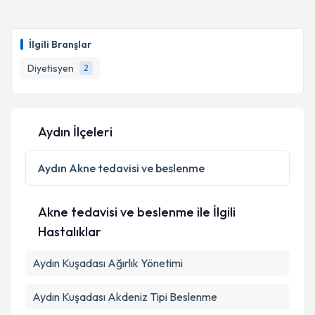
kapsamda işlenmesini kabul ediyorum.
Dyt. Sude Yay
için randevu takvimi talebi oluşturun.
Size bu uzmandan randevu almanız için bir takvim
İlgili Branşlar
hazırlandığında e-posta ile bilgilendireceğiz.
Takvim Talebini Gönder
Diyetisyen
2
E-posta Adresiniz
Aydın İlçeleri
Kişisel verilerimin işlenmesine ilişkin
Aydınlatma
Metni
'ni okudum ve kişisel verilerimin belirtilen
Aydın
Akne tedavisi ve beslenme
kapsamda işlenmesini kabul ediyorum.
Akne tedavisi ve beslenme ile İlgili
Takvim Talebini Gönder
Hastalıklar
Aydın Kuşadası Ağırlık Yönetimi
Aydın Kuşadası Akdeniz Tipi Beslenme