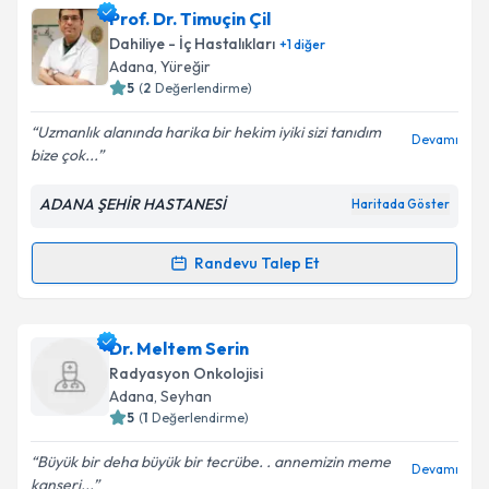
Prof. Dr. Özgür Özyılkan
için randevu takvimi talebi
Prof. Dr. Timuçin Çil
Takvim Talebini Gönder
oluşturun. Size bu uzmandan randevu almanız için bir
Dahiliye - İç Hastalıkları
+
1
diğer
takvim hazırlandığında e-posta ile bilgilendireceğiz.
Adana
, Yüreğir
5
(
2
Değerlendirme)
E-posta Adresiniz
Uzmanlık alanında harika bir hekim iyiki sizi tanıdım
Devamı
bize çok...
ADANA ŞEHİR HASTANESİ
Haritada Göster
Kişisel verilerimin işlenmesine ilişkin
Aydınlatma
Metni
'ni okudum ve kişisel verilerimin belirtilen
kapsamda işlenmesini kabul ediyorum.
Randevu Talep Et
Randevu Takvimi Talebi
Takvim Talebini Gönder
Prof. Dr. Timuçin Çil
için randevu takvimi talebi
Dr. Meltem Serin
oluşturun. Size bu uzmandan randevu almanız için bir
Radyasyon Onkolojisi
takvim hazırlandığında e-posta ile bilgilendireceğiz.
Adana
, Seyhan
5
(
1
Değerlendirme)
E-posta Adresiniz
Büyük bir deha büyük bir tecrübe. . annemizin meme
Devamı
kanseri...