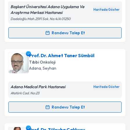
Başkent Üniversitesi Adana Uygulama Ve
Kişisel verilerimin işlenmesine ilişkin
Aydınlatma
Haritada Göster
Araştırma Merkezi Hastanesi
Metni
'ni okudum ve kişisel verilerimin belirtilen
Dadaloğlu Mah.2591 Sok. No:4/A 01250
kapsamda işlenmesini kabul ediyorum.
Randevu Talep Et
Randevu Takvimi Talebi
Takvim Talebini Gönder
Doç. Dr. Alper Fındıkçıoğlu
için randevu takvimi
Prof. Dr. Ahmet Taner Sümbül
talebi oluşturun. Size bu uzmandan randevu almanız
Tıbbi Onkoloji
için bir takvim hazırlandığında e-posta ile
Adana
, Seyhan
bilgilendireceğiz.
E-posta Adresiniz
Adana Medical Park Hastanesi
Haritada Göster
Atatürk Cad. No:23
Randevu Talep Et
Randevu Takvimi Talebi
Kişisel verilerimin işlenmesine ilişkin
Aydınlatma
Metni
'ni okudum ve kişisel verilerimin belirtilen
kapsamda işlenmesini kabul ediyorum.
Prof. Dr. Ahmet Taner Sümbül
için randevu takvimi
Prof. Dr. Züleyha Çalıkuşu