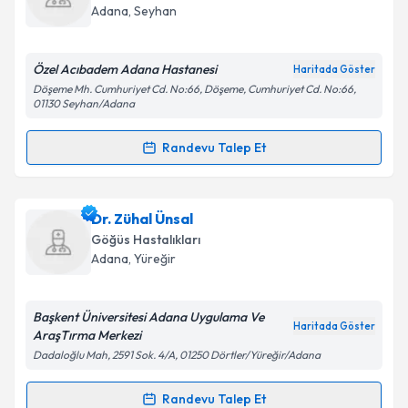
için bir takvim hazırlandığında e-posta ile
Adana
, Seyhan
bilgilendireceğiz.
E-posta Adresiniz
Özel Acıbadem Adana Hastanesi
Haritada Göster
Döşeme Mh. Cumhuriyet Cd. No:66, Döşeme, Cumhuriyet Cd. No:66,
01130 Seyhan/Adana
Randevu Talep Et
Kişisel verilerimin işlenmesine ilişkin
Aydınlatma
Randevu Takvimi Talebi
Metni
'ni okudum ve kişisel verilerimin belirtilen
kapsamda işlenmesini kabul ediyorum.
Prof. Dr. Hüseyin Abalı
için randevu takvimi talebi
Dr. Zühal Ünsal
oluşturun. Size bu uzmandan randevu almanız için bir
Göğüs Hastalıkları
Takvim Talebini Gönder
takvim hazırlandığında e-posta ile bilgilendireceğiz.
Adana
, Yüreğir
E-posta Adresiniz
Başkent Üniversitesi Adana Uygulama Ve
Haritada Göster
AraşTırma Merkezi
Dadaloğlu Mah, 2591 Sok. 4/A, 01250 Dörtler/Yüreğir/Adana
Kişisel verilerimin işlenmesine ilişkin
Aydınlatma
Metni
'ni okudum ve kişisel verilerimin belirtilen
Randevu Talep Et