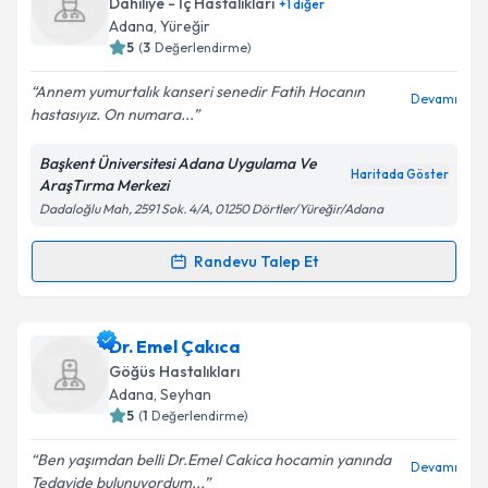
Takvim Talebini Gönder
Dahiliye - İç Hastalıkları
+
1
diğer
hazırlandığında e-posta ile bilgilendireceğiz.
Adana
, Yüreğir
5
(
3
Değerlendirme)
E-posta Adresiniz
Annem yumurtalık kanseri senedir Fatih Hocanın
Devamı
hastasıyız. On numara...
Başkent Üniversitesi Adana Uygulama Ve
Kişisel verilerimin işlenmesine ilişkin
Aydınlatma
Haritada Göster
AraşTırma Merkezi
Metni
'ni okudum ve kişisel verilerimin belirtilen
Dadaloğlu Mah, 2591 Sok. 4/A, 01250 Dörtler/Yüreğir/Adana
kapsamda işlenmesini kabul ediyorum.
Randevu Talep Et
Randevu Takvimi Talebi
Takvim Talebini Gönder
Uzm. Dr. Fatih Köse
için randevu takvimi talebi
Dr. Emel Çakıca
oluşturun. Size bu uzmandan randevu almanız için bir
Göğüs Hastalıkları
takvim hazırlandığında e-posta ile bilgilendireceğiz.
Adana
, Seyhan
5
(
1
Değerlendirme)
E-posta Adresiniz
Ben yaşımdan belli Dr.Emel Cakica hocamin yanında
Devamı
Tedavide bulunuyordum...