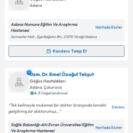
takvim hazırlandığında e-posta ile bilgilendireceğiz.
Adana
E-posta Adresiniz
Adana Numune Eğitim Ve Araştırma
Haritada Göster
Hastanesi
Serinevler Mah., Ege Bağatur Blv., 01370 Yüreğir/Adana
Kişisel verilerimin işlenmesine ilişkin
Aydınlatma
Metni
'ni okudum ve kişisel verilerimin belirtilen
Randevu Talep Et
Randevu Takvimi Talebi
kapsamda işlenmesini kabul ediyorum.
Uzm. Dr. Özden Uçar
için randevu takvimi talebi
Uzm. Dr. Emel Özoğul Tekşut
Takvim Talebini Gönder
oluşturun. Size bu uzmandan randevu almanız için bir
Göğüs Hastalıkları
takvim hazırlandığında e-posta ile bilgilendireceğiz.
Adana
, Çukurova
4
(
1
Değerlendirme)
E-posta Adresiniz
Tek kelimeyle mukemel bir doktor branşında kendini
Devamı
geliştirmiş bir doktorumuz...
Sağlık Bakanlığı-Ahi Evran Üniversitesi Eğitim
Kişisel verilerimin işlenmesine ilişkin
Aydınlatma
Haritada Göster
Ve Araştırma Hastanesi
Metni
'ni okudum ve kişisel verilerimin belirtilen