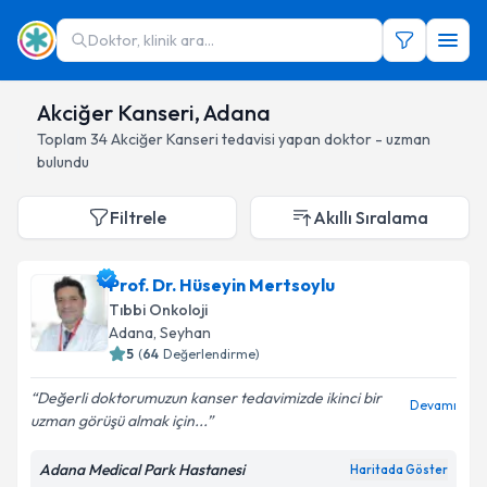
Doktor, klinik ara...
Akciğer Kanseri, Adana
Toplam
34
Akciğer Kanseri
tedavisi yapan doktor - uzman
bulundu
Filtrele
Akıllı Sıralama
Prof. Dr. Hüseyin Mertsoylu
Tıbbi Onkoloji
Adana
, Seyhan
5
(
64
Değerlendirme)
Değerli doktorumuzun kanser tedavimizde ikinci bir
Devamı
uzman görüşü almak için...
Adana Medical Park Hastanesi
Haritada Göster