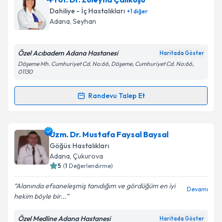
talebi oluşturun. Size bu uzmandan randevu almanız
Dahiliye - İç Hastalıkları
+
1
diğer
için bir takvim hazırlandığında e-posta ile
Takvim Talebini Gönder
Adana
, Seyhan
bilgilendireceğiz.
E-posta Adresiniz
Özel Acıbadem Adana Hastanesi
Haritada Göster
Döşeme Mh. Cumhuriyet Cd. No:66, Döşeme, Cumhuriyet Cd. No:66,
01130
Randevu Talep Et
Kişisel verilerimin işlenmesine ilişkin
Aydınlatma
Randevu Takvimi Talebi
Metni
'ni okudum ve kişisel verilerimin belirtilen
kapsamda işlenmesini kabul ediyorum.
Prof. Dr. Züleyha Çalıkuşu
için randevu takvimi
Uzm. Dr. Mustafa Faysal Baysal
talebi oluşturun. Size bu uzmandan randevu almanız
Göğüs Hastalıkları
Takvim Talebini Gönder
için bir takvim hazırlandığında e-posta ile
Adana
, Çukurova
bilgilendireceğiz.
5
(
1
Değerlendirme)
E-posta Adresiniz
Alanında efsaneleşmiş tanıdığım ve gördüğüm en iyi
Devamı
hekim böyle bir...
Özel Medline Adana Hastanesi
Haritada Göster