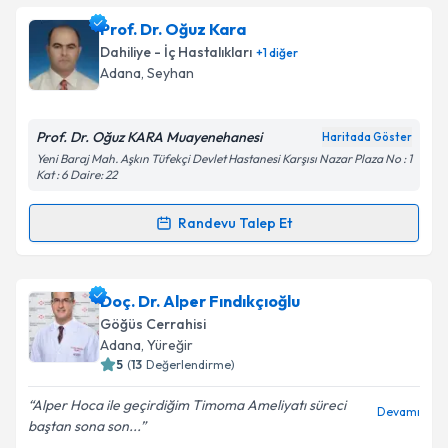
oluşturun. Size bu uzmandan randevu almanız için bir
Prof. Dr. Oğuz Kara
takvim hazırlandığında e-posta ile bilgilendireceğiz.
Dahiliye - İç Hastalıkları
+
1
diğer
E-posta Adresiniz
Adana
, Seyhan
Prof. Dr. Oğuz KARA Muayenehanesi
Haritada Göster
Yeni Baraj Mah. Aşkın Tüfekçi Devlet Hastanesi Karşısı Nazar Plaza No : 1
Kişisel verilerimin işlenmesine ilişkin
Aydınlatma
Kat : 6 Daire: 22
Metni
'ni okudum ve kişisel verilerimin belirtilen
kapsamda işlenmesini kabul ediyorum.
Randevu Talep Et
Randevu Takvimi Talebi
Takvim Talebini Gönder
Prof. Dr. Oğuz Kara
için randevu takvimi talebi
Doç. Dr. Alper Fındıkçıoğlu
oluşturun. Size bu uzmandan randevu almanız için bir
Göğüs Cerrahisi
takvim hazırlandığında e-posta ile bilgilendireceğiz.
Adana
, Yüreğir
5
(
13
Değerlendirme)
E-posta Adresiniz
Alper Hoca ile geçirdiğim Timoma Ameliyatı süreci
Devamı
baştan sona son...