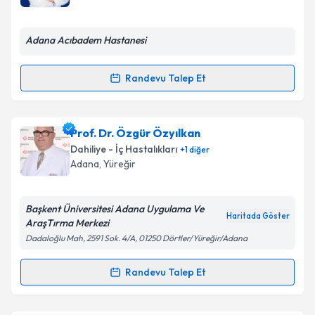
E-posta Adresiniz
Adana Acıbadem Hastanesi
Randevu Talep Et
Randevu Takvimi Talebi
Kişisel verilerimin işlenmesine ilişkin
Aydınlatma
Metni
'ni okudum ve kişisel verilerimin belirtilen
kapsamda işlenmesini kabul ediyorum.
Uzm. Dr. Gamze Uçar
için randevu takvimi talebi
Prof. Dr. Özgür Özyılkan
oluşturun. Size bu uzmandan randevu almanız için bir
Dahiliye - İç Hastalıkları
+
1
diğer
takvim hazırlandığında e-posta ile bilgilendireceğiz.
Takvim Talebini Gönder
Adana
, Yüreğir
E-posta Adresiniz
Başkent Üniversitesi Adana Uygulama Ve
Haritada Göster
AraşTırma Merkezi
Dadaloğlu Mah, 2591 Sok. 4/A, 01250 Dörtler/Yüreğir/Adana
Kişisel verilerimin işlenmesine ilişkin
Aydınlatma
Metni
'ni okudum ve kişisel verilerimin belirtilen
Randevu Talep Et
Randevu Takvimi Talebi
kapsamda işlenmesini kabul ediyorum.