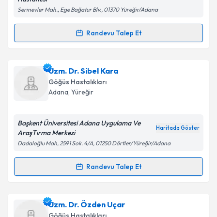
Serinevler Mah., Ege Bağatur Blv., 01370 Yüreğir/Adana
Takvim Talebini Gönder
Randevu Talep Et
Randevu Takvimi Talebi
Uzm. Dr. Adviye Özer
için randevu takvimi talebi
Uzm. Dr. Sibel Kara
oluşturun. Size bu uzmandan randevu almanız için bir
Göğüs Hastalıkları
takvim hazırlandığında e-posta ile bilgilendireceğiz.
Adana
, Yüreğir
E-posta Adresiniz
Başkent Üniversitesi Adana Uygulama Ve
Haritada Göster
AraşTırma Merkezi
Dadaloğlu Mah, 2591 Sok. 4/A, 01250 Dörtler/Yüreğir/Adana
Kişisel verilerimin işlenmesine ilişkin
Aydınlatma
Metni
'ni okudum ve kişisel verilerimin belirtilen
Randevu Talep Et
Randevu Takvimi Talebi
kapsamda işlenmesini kabul ediyorum.
Uzm. Dr. Sibel Kara
için randevu takvimi talebi
Uzm. Dr. Özden Uçar
Takvim Talebini Gönder
oluşturun. Size bu uzmandan randevu almanız için bir
Göğüs Hastalıkları