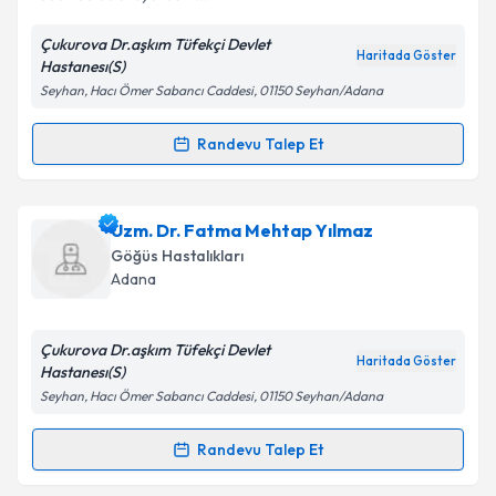
Çukurova Dr.aşkım Tüfekçi Devlet
Kişisel verilerimin işlenmesine ilişkin
Aydınlatma
Haritada Göster
Hastanesı(S)
Metni
'ni okudum ve kişisel verilerimin belirtilen
Seyhan, Hacı Ömer Sabancı Caddesi, 01150 Seyhan/Adana
kapsamda işlenmesini kabul ediyorum.
Randevu Talep Et
Randevu Takvimi Talebi
Takvim Talebini Gönder
Dr. Emel Çakıca
için randevu takvimi talebi oluşturun.
Uzm. Dr. Fatma Mehtap Yılmaz
Size bu uzmandan randevu almanız için bir takvim
Göğüs Hastalıkları
hazırlandığında e-posta ile bilgilendireceğiz.
Adana
E-posta Adresiniz
Çukurova Dr.aşkım Tüfekçi Devlet
Haritada Göster
Hastanesı(S)
Seyhan, Hacı Ömer Sabancı Caddesi, 01150 Seyhan/Adana
Kişisel verilerimin işlenmesine ilişkin
Aydınlatma
Metni
'ni okudum ve kişisel verilerimin belirtilen
Randevu Talep Et
Randevu Takvimi Talebi
kapsamda işlenmesini kabul ediyorum.