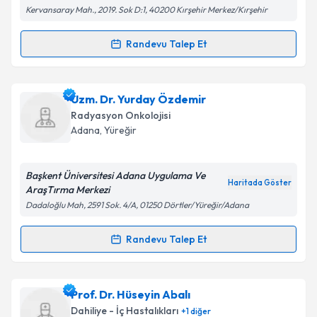
Kervansaray Mah., 2019. Sok D:1, 40200 Kırşehir Merkez/Kırşehir
kapsamda işlenmesini kabul ediyorum.
Randevu Talep Et
Randevu Takvimi Talebi
Takvim Talebini Gönder
Uzm. Dr. Emel Özoğul Tekşut
için randevu takvimi
Uzm. Dr. Yurday Özdemir
talebi oluşturun. Size bu uzmandan randevu almanız
Radyasyon Onkolojisi
için bir takvim hazırlandığında e-posta ile
Adana
, Yüreğir
bilgilendireceğiz.
E-posta Adresiniz
Başkent Üniversitesi Adana Uygulama Ve
Haritada Göster
AraşTırma Merkezi
Dadaloğlu Mah, 2591 Sok. 4/A, 01250 Dörtler/Yüreğir/Adana
Kişisel verilerimin işlenmesine ilişkin
Aydınlatma
Randevu Talep Et
Randevu Takvimi Talebi
Metni
'ni okudum ve kişisel verilerimin belirtilen
kapsamda işlenmesini kabul ediyorum.
Uzm. Dr. Yurday Özdemir
için randevu takvimi
Prof. Dr. Hüseyin Abalı
talebi oluşturun. Size bu uzmandan randevu almanız
Takvim Talebini Gönder
Dahiliye - İç Hastalıkları
+
1
diğer