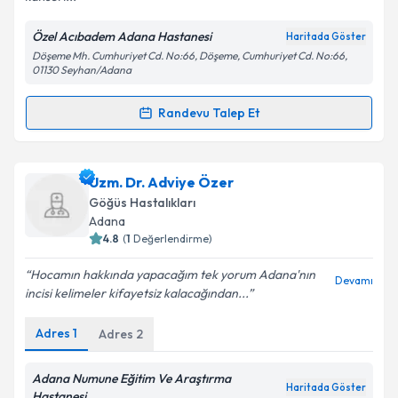
Özel Acıbadem Adana Hastanesi
Haritada Göster
Kişisel verilerimin işlenmesine ilişkin
Aydınlatma
Döşeme Mh. Cumhuriyet Cd. No:66, Döşeme, Cumhuriyet Cd. No:66,
Metni
'ni okudum ve kişisel verilerimin belirtilen
01130 Seyhan/Adana
kapsamda işlenmesini kabul ediyorum.
Randevu Talep Et
Randevu Takvimi Talebi
Takvim Talebini Gönder
Dr. Meltem Serin
için randevu takvimi talebi
Uzm. Dr. Adviye Özer
oluşturun. Size bu uzmandan randevu almanız için bir
Göğüs Hastalıkları
takvim hazırlandığında e-posta ile bilgilendireceğiz.
Adana
4.8
(
1
Değerlendirme)
E-posta Adresiniz
Hocamın hakkında yapacağım tek yorum Adana'nın
Devamı
incisi kelimeler kifayetsiz kalacağından...
Adres
1
Adres
2
Kişisel verilerimin işlenmesine ilişkin
Aydınlatma
Metni
'ni okudum ve kişisel verilerimin belirtilen
kapsamda işlenmesini kabul ediyorum.
Adana Numune Eğitim Ve Araştırma
Haritada Göster
Hastanesi