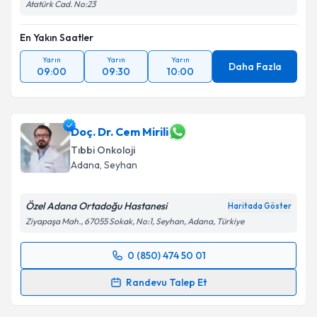
Atatürk Cad. No:23
En Yakın Saatler
Yarın
Yarın
Yarın
Daha Fazla
09:00
09:30
10:00
Doç. Dr. Cem Mirili
Tıbbi Onkoloji
Adana
, Seyhan
Özel Adana Ortadoğu Hastanesi
Haritada Göster
Ziyapaşa Mah., 67055 Sokak, No:1, Seyhan, Adana, Türkiye
0 (850) 474 50 01
Randevu Takvimi Talebi
Randevu Talep Et
Doç. Dr. Cem Mirili
için randevu takvimi talebi