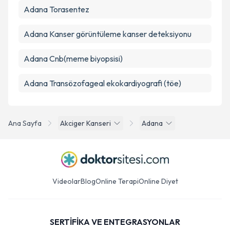
Adana Torasentez
Adana Kanser görüntüleme kanser deteksiyonu
Adana Cnb(meme biyopsisi)
Adana Transözofageal ekokardiyografi (töe)
Ana Sayfa
Akciger Kanseri
Adana
Videolar
Blog
Online Terapi
Online Diyet
SERTİFİKA VE ENTEGRASYONLAR