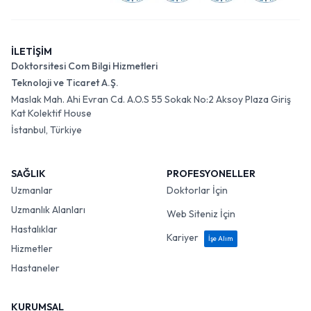
İLETİŞİM
Doktorsitesi Com Bilgi Hizmetleri
Teknoloji ve Ticaret A.Ş.
Maslak Mah. Ahi Evran Cd. A.O.S 55 Sokak No:2 Aksoy Plaza Giriş
Kat Kolektif House
İstanbul, Türkiye
SAĞLIK
PROFESYONELLER
Uzmanlar
Doktorlar İçin
Uzmanlık Alanları
Web Siteniz İçin
Hastalıklar
Kariyer
İşe Alım
Hizmetler
Hastaneler
KURUMSAL