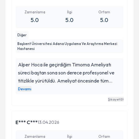
Zamanlama
İlgi
Ortam
5.0
5.0
5.0
Diğer
Başkent Üniversitesi Adana Uygulama Ve Araştırma Merkezi
Hastanesi
Alper Hoca ile geçirdiğim Timoma Ameliyatı
süreci baştan sona son derece profesyonel ve
titizlikle yürütüldü. Ameliyat öncesinde tüm
tetkikler detaylı şekilde yapıldı, timomun boyutu,
Devamı
konumu ve çevre dokulara etkisi ayrıntılı olarak
Şikayet Et
değerlendirildi. Ameliyatın aşamaları ve olası
riskler adım adım açıklandı, sorularım sabırla
yanıtlandı ve sürece güvenle yaklaşmam
E*** C***
13.04.2026
sağlandı. Ameliyat sırasında gösterilen özen ve
titizlik sayesinde işlem güvenli ve konforlu bir
Zamanlama
İlgi
Ortam