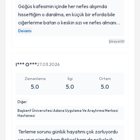
Göğüs kafesimin içinde her nefes alışımda
hissettiğim o daralma, en küçük bir eforda bile
ciğerlerime batan o keskin sızı ve nefes almanın
o en doğal ritmini yavaş yavaş yitirdiğimi
Devamı
hissettiren o yorucu belirsizlikle mücadele
Şikayet Et
ederken, Alper Bey ile göğüs cerrahisi
yolculuğuna çıkmak hayatımın en isabetli
kararlarından biri oldu; ilk muayenemden itibaren
I*** O***
27.03.2026
hem akciğerlerimin ve göğüs boşluğumun
karmaşık anatomik detaylarını hem de bu hayati
Zamanlama
İlgi
Ortam
5.0
5.0
5.0
bölgenin yeniden sağlığına kavuşması için
gereken cerrahi müdahalenin önemini o kadar
Diğer
derinlemesine ve bilimsel bir titizlikle analiz etti ki,
Başkent Üniversitesi Adana Uygulama Ve Araştırma Merkezi
operasyonun teknik aşamalarından iyileşme
Hastanesi
sürecindeki o kritik eşiklere kadar zihnimde en
ufak bir soru işareti kalmadan bu yola büyük bir
Terleme sorunu günlük hayatımı çok zorluyordu
güvenle çıktım. Akciğer sönmesinden kitle
ve uzun süredir hem fiziksel hem de psikolojik