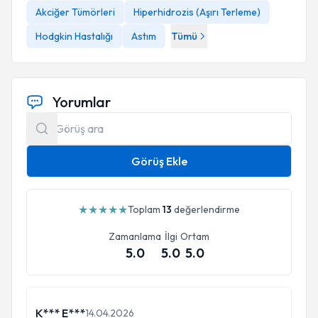
Akciğer Tümörleri
Hiperhidrozis (Aşırı Terleme)
Hodgkin Hastalığı
Astım
Tümü
Yorumlar
Görüş Ekle
★
★
★
★
★
Toplam
13
değerlendirme
Zamanlama
İlgi
Ortam
5.0
5.0
5.0
K*** E***
14.04.2026