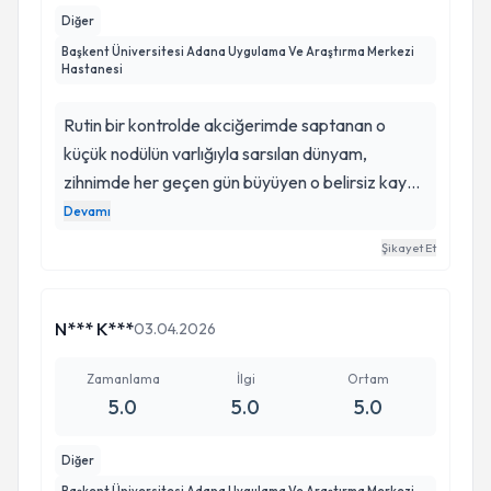
Diğer
Başkent Üniversitesi Adana Uygulama Ve Araştırma Merkezi
Hastanesi
Rutin bir kontrolde akciğerimde saptanan o
küçük nodülün varlığıyla sarsılan dünyam,
zihnimde her geçen gün büyüyen o belirsiz kaygı
ve her nefes alışımda içimi kemiren o sessiz
Devamı
endişeyle mücadele ederken, Alper Bey ile
Şikayet Et
göğüs cerrahisi yolculuğuna çıkmak hayatımın en
isabetli kararlarından biri oldu; ilk muayenemden
itibaren hem akciğer dokusu içindeki o milimetrik
N*** K***
03.04.2026
yapının karakterini hem de modern cerrahinin
sunduğu en güvenli çözüm yollarını o kadar
Zamanlama
İlgi
Ortam
5.0
5.0
5.0
derinlemesine ve bilimsel bir titizlikle analiz etti ki,
operasyonun teknik detaylarından iyileşme
Diğer
sürecine kadar zihnimde en ufak bir soru işareti