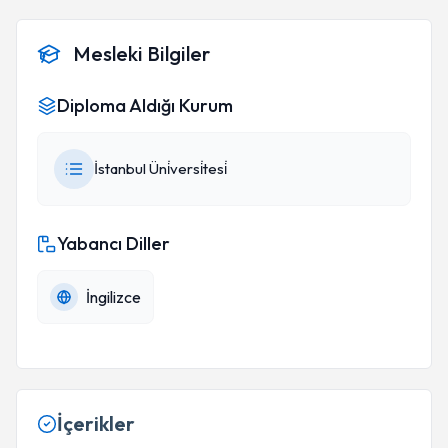
hocama çok teşekkür ederiz. Allah’ın izniyle
babamı tekrar sağlıgına ailemizi de tekrar huzura
Mesleki Bilgiler
kavuşturdu. Allah sizden razı olsun hocam
Diploma Aldığı Kurum
İstanbul Üni̇versi̇tesi̇
Yabancı Diller
İngilizce
İçerikler