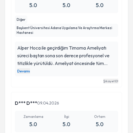
5.0
5.0
5.0
şekilde gerçekleştirildi. Modern ekipman ve
hijyenik ortam, ameliyatın sorunsuz ilerlemesine
Diğer
katkı sağladı. Ameliyat sonrası iyileşme süreci
Başkent Üniversitesi Adana Uygulama Ve Araştırma Merkezi
beklendiği gibi ilerledi; kontroller titizlikle yapıldı
Hastanesi
ve sağlık durumum belirgin şekilde iyileşti. Bu
Timoma Ameliyatı, Alper Hoca’nın
Alper Hoca ile geçirdiğim Timoma Ameliyatı
profesyonelliği, deneyimi ve titiz yaklaşımı
süreci baştan sona son derece profesyonel ve
sayesinde hem sağlık hem de yaşam kalitesi
titizlikle yürütüldü. Ameliyat öncesinde tüm
açısından beklentilerimin çok üzerinde bir sonuç
tetkikler detaylı şekilde yapıldı, timomun boyutu,
Devamı
sundu
konumu ve çevre dokulara etkisi ayrıntılı olarak
Şikayet Et
değerlendirildi. Ameliyatın aşamaları ve olası
riskler adım adım açıklandı, sorularım sabırla
yanıtlandı ve sürece güvenle yaklaşmam
D*** D***
09.04.2026
sağlandı.
Zamanlama
İlgi
Ortam
5.0
5.0
5.0