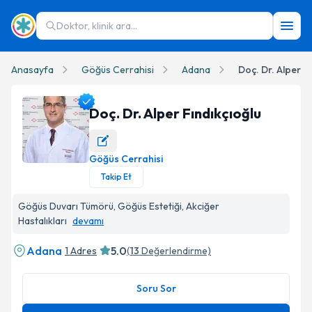
Doktor, klinik ara...
Anasayfa
Göğüs Cerrahisi
Adana
Doç. Dr. Alper F
Doç. Dr. Alper Fındıkçıoğlu
Göğüs Cerrahisi
Doç. Dr. Alper Fındıkçıoğlu Profil Fotoğrafı
Takip Et
Göğüs Duvarı Tümörü, Göğüs Estetiği, Akciğer
Hastalıkları
devamı
Adana
5.0
1 Adres
(
13
Değerlendirme)
Soru Sor