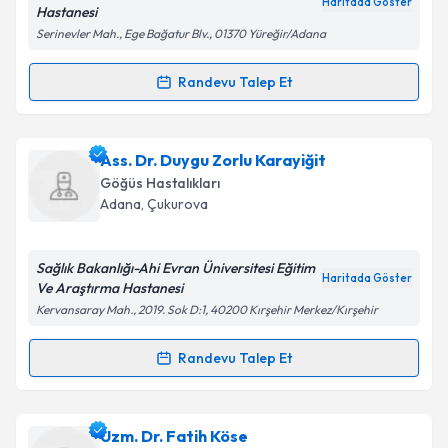
Haritada Göster
Hastanesi
Serinevler Mah., Ege Bağatur Blv., 01370 Yüreğir/Adana
Kişisel verilerimin işlenmesine ilişkin
Aydınlatma
Metni
'ni okudum ve kişisel verilerimin belirtilen
Randevu Talep Et
Randevu Takvimi Talebi
kapsamda işlenmesini kabul ediyorum.
Uzm. Dr. Deniz Aka Satar
için randevu takvimi talebi
Ass. Dr. Duygu Zorlu Karayiğit
Takvim Talebini Gönder
oluşturun. Size bu uzmandan randevu almanız için bir
Göğüs Hastalıkları
takvim hazırlandığında e-posta ile bilgilendireceğiz.
Adana
, Çukurova
E-posta Adresiniz
Sağlık Bakanlığı-Ahi Evran Üniversitesi Eğitim
Haritada Göster
Ve Araştırma Hastanesi
Kervansaray Mah., 2019. Sok D:1, 40200 Kırşehir Merkez/Kırşehir
Kişisel verilerimin işlenmesine ilişkin
Aydınlatma
Metni
'ni okudum ve kişisel verilerimin belirtilen
Randevu Talep Et
Randevu Takvimi Talebi
kapsamda işlenmesini kabul ediyorum.
Ass. Dr. Duygu Zorlu Karayiğit
için randevu takvimi
Uzm. Dr. Fatih Köse
Takvim Talebini Gönder