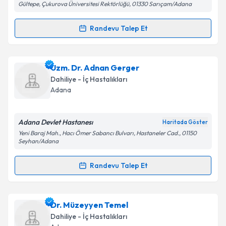
Gültepe, Çukurova Üniversitesi Rektörlüğü, 01330 Sarıçam/Adana
Kişisel verilerimin işlenmesine ilişkin
Aydınlatma
Randevu Talep Et
Randevu Takvimi Talebi
Metni
'ni okudum ve kişisel verilerimin belirtilen
kapsamda işlenmesini kabul ediyorum.
Dr. Dursun Elmas
için randevu takvimi talebi
Uzm. Dr. Adnan Gerger
oluşturun. Size bu uzmandan randevu almanız için bir
Takvim Talebini Gönder
Dahiliye - İç Hastalıkları
takvim hazırlandığında e-posta ile bilgilendireceğiz.
Adana
E-posta Adresiniz
Adana Devlet Hastanesı
Haritada Göster
Yeni Baraj Mah., Hacı Ömer Sabancı Bulvarı, Hastaneler Cad., 01150
Seyhan/Adana
Kişisel verilerimin işlenmesine ilişkin
Aydınlatma
Randevu Talep Et
Metni
'ni okudum ve kişisel verilerimin belirtilen
Randevu Takvimi Talebi
kapsamda işlenmesini kabul ediyorum.
Uzm. Dr. Adnan Gerger
için randevu takvimi talebi
Dr. Müzeyyen Temel
Takvim Talebini Gönder
oluşturun. Size bu uzmandan randevu almanız için bir
Dahiliye - İç Hastalıkları
takvim hazırlandığında e-posta ile bilgilendireceğiz.