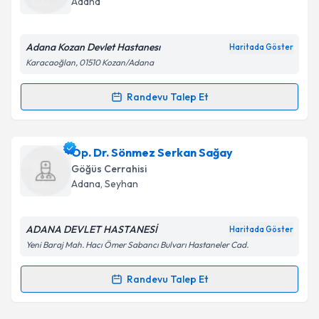
Adana
E-posta Adresiniz
Adana Kozan Devlet Hastanesı
Haritada Göster
Karacaoğlan, 01510 Kozan/Adana
Kişisel verilerimin işlenmesine ilişkin
Aydınlatma
Randevu Talep Et
Randevu Takvimi Talebi
Metni
'ni okudum ve kişisel verilerimin belirtilen
kapsamda işlenmesini kabul ediyorum.
Dr. Müzeyyen Temel
için randevu takvimi talebi
Op. Dr. Sönmez Serkan Sağay
oluşturun. Size bu uzmandan randevu almanız için bir
Takvim Talebini Gönder
Göğüs Cerrahisi
takvim hazırlandığında e-posta ile bilgilendireceğiz.
Adana
, Seyhan
E-posta Adresiniz
ADANA DEVLET HASTANESİ
Haritada Göster
Yeni Baraj Mah. Hacı Ömer Sabancı Bulvarı Hastaneler Cad.
Kişisel verilerimin işlenmesine ilişkin
Aydınlatma
Randevu Talep Et
Randevu Takvimi Talebi
Metni
'ni okudum ve kişisel verilerimin belirtilen
kapsamda işlenmesini kabul ediyorum.