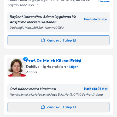
Devamı
baştan sona son...
Başkent Üniversitesi Adana Uygulama Ve
Kişisel verilerimin işlenmesine ilişkin
Aydınlatma
Haritada Göster
Araştırma Merkezi Hastanesi
Metni
'ni okudum ve kişisel verilerimin belirtilen
Dadaloğlu Mah.2591 Sok. No:4/A 01250
kapsamda işlenmesini kabul ediyorum.
Randevu Talep Et
Randevu Takvimi Talebi
Takvim Talebini Gönder
Doç. Dr. Alper Fındıkçıoğlu
için randevu takvimi
Prof. Dr. Melek Köksal Erkişi
talebi oluşturun. Size bu uzmandan randevu almanız
Dahiliye - İç Hastalıkları
+
1
diğer
için bir takvim hazırlandığında e-posta ile
Adana
bilgilendireceğiz.
E-posta Adresiniz
Özel Adana Metro Hastanesi
Haritada Göster
Namık Kemal, Mustafa Kemal Paşa Bulv. No:15, 01140 Seyhan/Adana
Randevu Talep Et
Randevu Takvimi Talebi
Kişisel verilerimin işlenmesine ilişkin
Aydınlatma