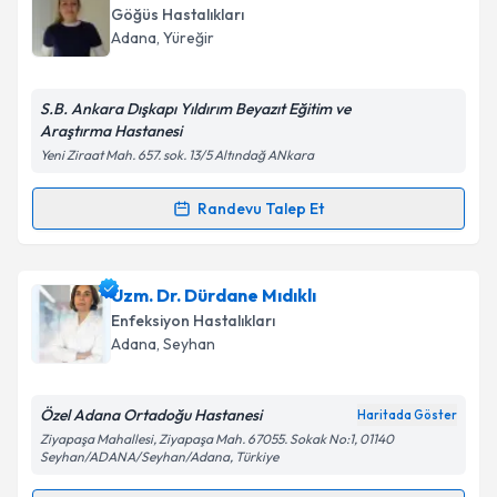
oluşturun. Size bu uzmandan randevu almanız için bir
Göğüs Hastalıkları
takvim hazırlandığında e-posta ile bilgilendireceğiz.
Takvim Talebini Gönder
Adana
, Yüreğir
E-posta Adresiniz
S.B. Ankara Dışkapı Yıldırım Beyazıt Eğitim ve
Araştırma Hastanesi
Yeni Ziraat Mah. 657. sok. 13/5 Altındağ ANkara
Kişisel verilerimin işlenmesine ilişkin
Aydınlatma
Metni
'ni okudum ve kişisel verilerimin belirtilen
Randevu Talep Et
Randevu Takvimi Talebi
kapsamda işlenmesini kabul ediyorum.
Uzm. Dr. Yasemin Saygıdeğer
için randevu takvimi
Uzm. Dr. Dürdane Mıdıklı
Takvim Talebini Gönder
talebi oluşturun. Size bu uzmandan randevu almanız
Enfeksiyon Hastalıkları
için bir takvim hazırlandığında e-posta ile
Adana
, Seyhan
bilgilendireceğiz.
E-posta Adresiniz
Özel Adana Ortadoğu Hastanesi
Haritada Göster
Ziyapaşa Mahallesi, Ziyapaşa Mah. 67055. Sokak No:1, 01140
Seyhan/ADANA/Seyhan/Adana, Türkiye