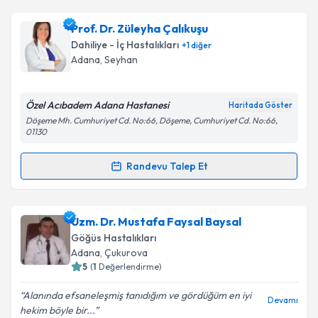
Metni
'ni okudum ve kişisel verilerimin belirtilen
kapsamda işlenmesini kabul ediyorum.
Prof. Dr. Melek Köksal Erkişi
için randevu takvimi
Prof. Dr. Züleyha Çalıkuşu
talebi oluşturun. Size bu uzmandan randevu almanız
Dahiliye - İç Hastalıkları
+
1
diğer
için bir takvim hazırlandığında e-posta ile
Takvim Talebini Gönder
Adana
, Seyhan
bilgilendireceğiz.
E-posta Adresiniz
Özel Acıbadem Adana Hastanesi
Haritada Göster
Döşeme Mh. Cumhuriyet Cd. No:66, Döşeme, Cumhuriyet Cd. No:66,
01130
Randevu Talep Et
Kişisel verilerimin işlenmesine ilişkin
Aydınlatma
Randevu Takvimi Talebi
Metni
'ni okudum ve kişisel verilerimin belirtilen
kapsamda işlenmesini kabul ediyorum.
Prof. Dr. Züleyha Çalıkuşu
için randevu takvimi
Uzm. Dr. Mustafa Faysal Baysal
talebi oluşturun. Size bu uzmandan randevu almanız
Göğüs Hastalıkları
Takvim Talebini Gönder
için bir takvim hazırlandığında e-posta ile
Adana
, Çukurova
bilgilendireceğiz.
5
(
1
Değerlendirme)
E-posta Adresiniz
Alanında efsaneleşmiş tanıdığım ve gördüğüm en iyi
Devamı
hekim böyle bir...