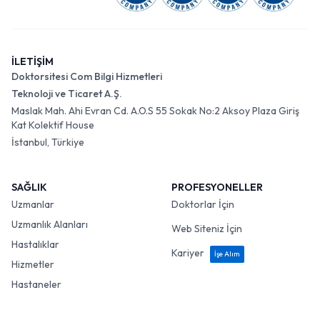
İLETİŞİM
Doktorsitesi Com Bilgi Hizmetleri
Teknoloji ve Ticaret A.Ş.
Maslak Mah. Ahi Evran Cd. A.O.S 55 Sokak No:2 Aksoy Plaza Giriş
Kat Kolektif House
İstanbul, Türkiye
SAĞLIK
PROFESYONELLER
Uzmanlar
Doktorlar İçin
Uzmanlık Alanları
Web Siteniz İçin
Hastalıklar
Kariyer
İşe Alım
Hizmetler
Hastaneler