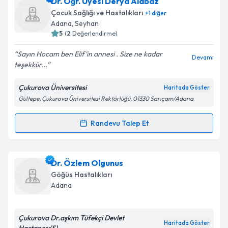
Uzm. Dr. Bilgen Begüm Afşar Dönmez
için randevu
Dr. Öğr. Üyesi Derya Alabaz
Takvim Talebini Gönder
takvimi talebi oluşturun. Size bu uzmandan randevu
Çocuk Sağlığı ve Hastalıkları
+
1
diğer
almanız için bir takvim hazırlandığında e-posta ile
Adana
, Seyhan
bilgilendireceğiz.
5
(
2
Değerlendirme)
E-posta Adresiniz
Sayın Hocam ben Elif’in annesi . Size ne kadar
Devamı
teşekkür...
Çukurova Üniversitesi
Haritada Göster
Gültepe, Çukurova Üniversitesi Rektörlüğü, 01330 Sarıçam/Adana
Kişisel verilerimin işlenmesine ilişkin
Aydınlatma
Metni
'ni okudum ve kişisel verilerimin belirtilen
kapsamda işlenmesini kabul ediyorum.
Randevu Talep Et
Randevu Takvimi Talebi
Takvim Talebini Gönder
Dr. Öğr. Üyesi Derya Alabaz
için randevu takvimi
Dr. Özlem Olgunus
talebi oluşturun. Size bu uzmandan randevu almanız
Göğüs Hastalıkları
için bir takvim hazırlandığında e-posta ile
Adana
bilgilendireceğiz.
E-posta Adresiniz
Çukurova Dr.aşkım Tüfekçi Devlet
Haritada Göster