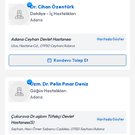
Op. Dr. Sönmez Serkan Sağay
için randevu takvimi
Dr. Cihan Özentürk
talebi oluşturun. Size bu uzmandan randevu almanız
Takvim Talebini Gönder
Dahiliye - İç Hastalıkları
için bir takvim hazırlandığında e-posta ile
Adana
bilgilendireceğiz.
E-posta Adresiniz
Adana Ceyhan Devlet Hastanesı
Haritada Göster
Ulus, Hastane Cd., 01950 Ceyhan/Adana
Randevu Talep Et
Randevu Takvimi Talebi
Kişisel verilerimin işlenmesine ilişkin
Aydınlatma
Metni
'ni okudum ve kişisel verilerimin belirtilen
kapsamda işlenmesini kabul ediyorum.
Dr. Cihan Özentürk
için randevu takvimi talebi
Uzm. Dr. Pelin Pınar Deniz
oluşturun. Size bu uzmandan randevu almanız için bir
Göğüs Hastalıkları
takvim hazırlandığında e-posta ile bilgilendireceğiz.
Takvim Talebini Gönder
Adana
E-posta Adresiniz
Çukurova Dr.aşkım Tüfekçi Devlet
Haritada Göster
Hastanesı(S)
Seyhan, Hacı Ömer Sabancı Caddesi, 01150 Seyhan/Adana