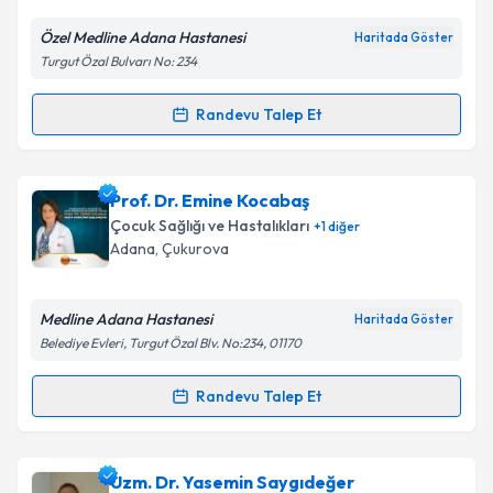
Özel Medline Adana Hastanesi
Haritada Göster
Turgut Özal Bulvarı No: 234
Kişisel verilerimin işlenmesine ilişkin
Aydınlatma
Metni
'ni okudum ve kişisel verilerimin belirtilen
kapsamda işlenmesini kabul ediyorum.
Randevu Talep Et
Randevu Takvimi Talebi
Takvim Talebini Gönder
Uzm. Dr. Mustafa Faysal Baysal
için randevu
Prof. Dr. Emine Kocabaş
takvimi talebi oluşturun. Size bu uzmandan randevu
Çocuk Sağlığı ve Hastalıkları
+
1
diğer
almanız için bir takvim hazırlandığında e-posta ile
Adana
, Çukurova
bilgilendireceğiz.
E-posta Adresiniz
Medline Adana Hastanesi
Haritada Göster
Belediye Evleri, Turgut Özal Blv. No:234, 01170
Randevu Talep Et
Randevu Takvimi Talebi
Kişisel verilerimin işlenmesine ilişkin
Aydınlatma
Metni
'ni okudum ve kişisel verilerimin belirtilen
kapsamda işlenmesini kabul ediyorum.
Prof. Dr. Emine Kocabaş
için randevu takvimi talebi
Uzm. Dr. Yasemin Saygıdeğer