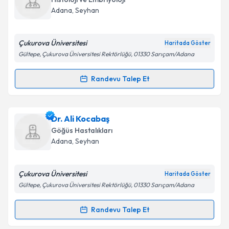
takvim hazırlandığında e-posta ile bilgilendireceğiz.
Adana
, Seyhan
E-posta Adresiniz
Çukurova Üniversitesi
Haritada Göster
Gültepe, Çukurova Üniversitesi Rektörlüğü, 01330 Sarıçam/Adana
Kişisel verilerimin işlenmesine ilişkin
Aydınlatma
Randevu Talep Et
Randevu Takvimi Talebi
Metni
'ni okudum ve kişisel verilerimin belirtilen
kapsamda işlenmesini kabul ediyorum.
Dr. Ufuk Özgü Mete
için randevu takvimi talebi
Dr. Ali Kocabaş
oluşturun. Size bu uzmandan randevu almanız için bir
Takvim Talebini Gönder
Göğüs Hastalıkları
takvim hazırlandığında e-posta ile bilgilendireceğiz.
Adana
, Seyhan
E-posta Adresiniz
Çukurova Üniversitesi
Haritada Göster
Gültepe, Çukurova Üniversitesi Rektörlüğü, 01330 Sarıçam/Adana
Kişisel verilerimin işlenmesine ilişkin
Aydınlatma
Randevu Talep Et
Randevu Takvimi Talebi
Metni
'ni okudum ve kişisel verilerimin belirtilen