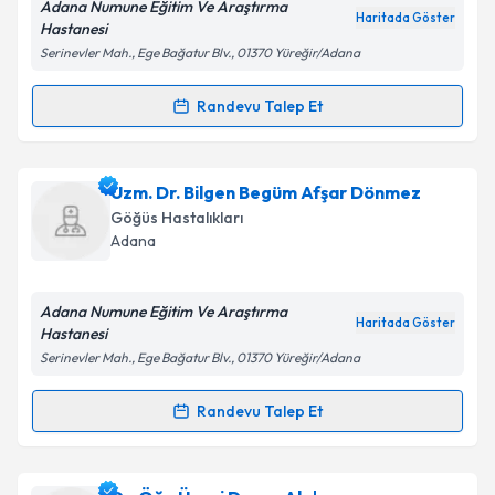
Adana Numune Eğitim Ve Araştırma
Haritada Göster
Hastanesi
Serinevler Mah., Ege Bağatur Blv., 01370 Yüreğir/Adana
Kişisel verilerimin işlenmesine ilişkin
Aydınlatma
Metni
'ni okudum ve kişisel verilerimin belirtilen
Randevu Talep Et
Randevu Takvimi Talebi
kapsamda işlenmesini kabul ediyorum.
Dr. Şakir Özgür Keşkek
için randevu takvimi talebi
Uzm. Dr. Bilgen Begüm Afşar Dönmez
Takvim Talebini Gönder
oluşturun. Size bu uzmandan randevu almanız için bir
Göğüs Hastalıkları
takvim hazırlandığında e-posta ile bilgilendireceğiz.
Adana
E-posta Adresiniz
Adana Numune Eğitim Ve Araştırma
Haritada Göster
Hastanesi
Serinevler Mah., Ege Bağatur Blv., 01370 Yüreğir/Adana
Kişisel verilerimin işlenmesine ilişkin
Aydınlatma
Metni
'ni okudum ve kişisel verilerimin belirtilen
Randevu Talep Et
Randevu Takvimi Talebi
kapsamda işlenmesini kabul ediyorum.