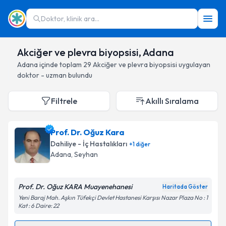
Doktor, klinik ara...
Akciğer ve plevra biyopsisi, Adana
Adana
içinde toplam
29
Akciğer ve plevra biyopsisi
uygulayan
doktor - uzman bulundu
Filtrele
Akıllı Sıralama
Prof. Dr. Oğuz Kara
Dahiliye - İç Hastalıkları
+
1
diğer
Adana
, Seyhan
Prof. Dr. Oğuz KARA Muayenehanesi
Haritada Göster
Yeni Baraj Mah. Aşkın Tüfekçi Devlet Hastanesi Karşısı Nazar Plaza No : 1
Kat : 6 Daire: 22