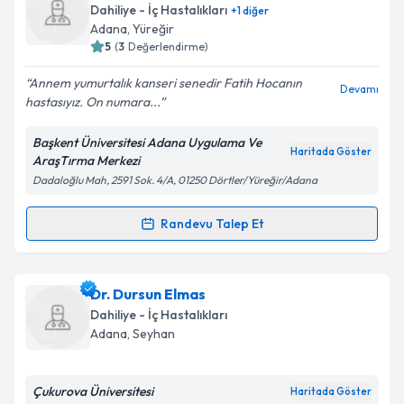
talebi oluşturun. Size bu uzmandan randevu almanız
Dahiliye - İç Hastalıkları
+
1
diğer
için bir takvim hazırlandığında e-posta ile
Adana
, Yüreğir
bilgilendireceğiz.
5
(
3
Değerlendirme)
E-posta Adresiniz
Annem yumurtalık kanseri senedir Fatih Hocanın
Devamı
hastasıyız. On numara...
Başkent Üniversitesi Adana Uygulama Ve
Haritada Göster
AraşTırma Merkezi
Kişisel verilerimin işlenmesine ilişkin
Aydınlatma
Dadaloğlu Mah, 2591 Sok. 4/A, 01250 Dörtler/Yüreğir/Adana
Metni
'ni okudum ve kişisel verilerimin belirtilen
kapsamda işlenmesini kabul ediyorum.
Randevu Talep Et
Randevu Takvimi Talebi
Takvim Talebini Gönder
Uzm. Dr. Fatih Köse
için randevu takvimi talebi
Dr. Dursun Elmas
oluşturun. Size bu uzmandan randevu almanız için bir
Dahiliye - İç Hastalıkları
takvim hazırlandığında e-posta ile bilgilendireceğiz.
Adana
, Seyhan
E-posta Adresiniz
Çukurova Üniversitesi
Haritada Göster