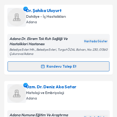
kapsamda işlenmesini kabul ediyorum.
Dr. Ali Kocabaş
için randevu takvimi talebi oluşturun.
Dr. Şahika Uluyurt
Size bu uzmandan randevu almanız için bir takvim
Takvim Talebini Gönder
Dahiliye - İç Hastalıkları
hazırlandığında e-posta ile bilgilendireceğiz.
Adana
E-posta Adresiniz
Adana Dr. Ekrem Tok Ruh Sağliği Ve
Haritada Göster
Hastaliklari Hastanesı
Belediye Evleri Mh., Belediye Evleri, Turgut ÖZAL Bulvarı, No: 230, 01360
Çukurova/Adana
Kişisel verilerimin işlenmesine ilişkin
Aydınlatma
Metni
'ni okudum ve kişisel verilerimin belirtilen
Randevu Talep Et
kapsamda işlenmesini kabul ediyorum.
Randevu Takvimi Talebi
Takvim Talebini Gönder
Dr. Şahika Uluyurt
için randevu takvimi talebi
Uzm. Dr. Deniz Aka Satar
oluşturun. Size bu uzmandan randevu almanız için bir
Histoloji ve Embriyoloji
takvim hazırlandığında e-posta ile bilgilendireceğiz.
Adana
E-posta Adresiniz
Adana Numune Eğitim Ve Araştırma