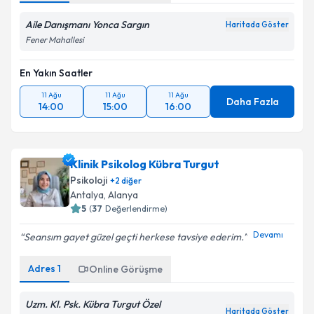
Aile Danışmanı Yonca Sargın
Haritada Göster
Fener Mahallesi
En Yakın Saatler
11 Ağu
11 Ağu
11 Ağu
Daha Fazla
14:00
15:00
16:00
Klinik Psikolog Kübra Turgut
Psikoloji
+
2
diğer
Antalya
, Alanya
5
(
37
Değerlendirme)
Devamı
Seansım gayet güzel geçti herkese tavsiye ederim.
Adres
1
Online Görüşme
Uzm. Kl. Psk. Kübra Turgut Özel
Haritada Göster