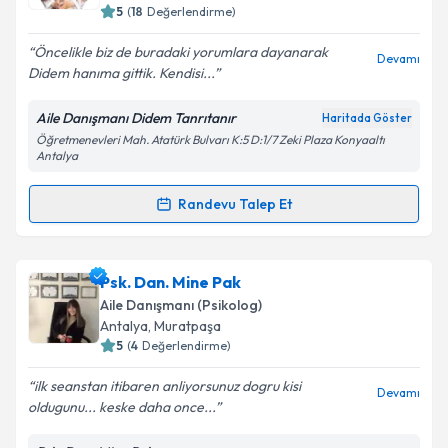
bilgilendireceğiz.
5
(
18
Değerlendirme)
E-posta Adresiniz
Öncelikle biz de buradaki yorumlara dayanarak
Devamı
Didem hanıma gittik. Kendisi...
Aile Danışmanı Didem Tanrıtanır
Haritada Göster
Öğretmenevleri Mah. Atatürk Bulvarı K:5 D:1/7 Zeki Plaza Konyaaltı
Kişisel verilerimin işlenmesine ilişkin
Aydınlatma
Antalya
Metni
'ni okudum ve kişisel verilerimin belirtilen
kapsamda işlenmesini kabul ediyorum.
Randevu Talep Et
Randevu Takvimi Talebi
Takvim Talebini Gönder
Uzm. Psk. Dan. Didem Tanrıtanır
için randevu
Psk. Dan. Mine Pak
takvimi talebi oluşturun. Size bu uzmandan randevu
Aile Danışmanı (Psikolog)
almanız için bir takvim hazırlandığında e-posta ile
Antalya
, Muratpaşa
bilgilendireceğiz.
5
(
4
Değerlendirme)
E-posta Adresiniz
ilk seanstan itibaren anliyorsunuz dogru kisi
Devamı
oldugunu... keske daha once...