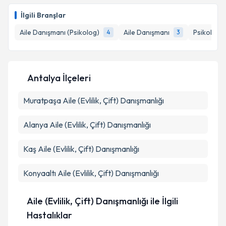
oluşturun. Size bu uzmandan randevu almanız için bir
İlgili Branşlar
takvim hazırlandığında e-posta ile bilgilendireceğiz.
Aile Danışmanı (Psikolog)
Aile Danışmanı
Psikoloji
4
3
E-posta Adresiniz
Antalya İlçeleri
Kişisel verilerimin işlenmesine ilişkin
Aydınlatma
Muratpaşa
Metni
Aile (Evlilik, Çift) Danışmanlığı
'ni okudum ve kişisel verilerimin belirtilen
kapsamda işlenmesini kabul ediyorum.
Alanya
Aile (Evlilik, Çift) Danışmanlığı
Takvim Talebini Gönder
Kaş
Aile (Evlilik, Çift) Danışmanlığı
Konyaaltı
Aile (Evlilik, Çift) Danışmanlığı
Aile (Evlilik, Çift) Danışmanlığı ile İlgili
Hastalıklar