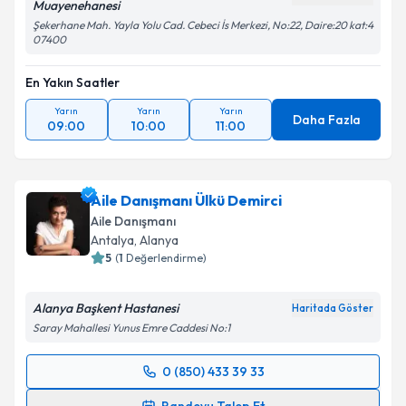
Muayenehanesi
Şekerhane Mah. Yayla Yolu Cad. Cebeci İs Merkezi, No:22, Daire:20 kat:4
07400
En Yakın Saatler
Yarın
Yarın
Yarın
Daha Fazla
09:00
10:00
11:00
Aile Danışmanı Ülkü Demirci
Aile Danışmanı
Antalya
, Alanya
5
(
1
Değerlendirme)
Alanya Başkent Hastanesi
Haritada Göster
Saray Mahallesi Yunus Emre Caddesi No:1
0 (850) 433 39 33
Randevu Takvimi Talebi