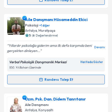
Randevu Talep Et
Aile Danışmanı Ülkü Demirci
için randevu takvimi
talebi oluşturun. Size bu uzmandan randevu almanız
Aile Danışmanı Hüsameddin Ekici
için bir takvim hazırlandığında e-posta ile
bilgilendireceğiz.
Psikoloji
+
1
diğer
Antalya
, Muratpaşa
E-posta Adresiniz
5
(
6
Değerlendirme)
Yıllardır psikolağa giderim ama ilk defa karşımda beni
Devamı
gerçekten dinleyen...
Kişisel verilerimin işlenmesine ilişkin
Aydınlatma
Verbal Psikolojik Danışmanlık Merkezi
Haritada Göster
Metni
'ni okudum ve kişisel verilerimin belirtilen
100. Yıl Bulvarı Üzerinde
kapsamda işlenmesini kabul ediyorum.
Randevu Talep Et
Randevu Takvimi Talebi
Takvim Talebini Gönder
Aile Danışmanı Hüsameddin Ekici
için randevu
Uzm. Psk. Dan. Didem Tanrıtanır
takvimi talebi oluşturun. Size bu uzmandan randevu
Aile Danışmanı
almanız için bir takvim hazırlandığında e-posta ile
Antalya
, Konyaaltı