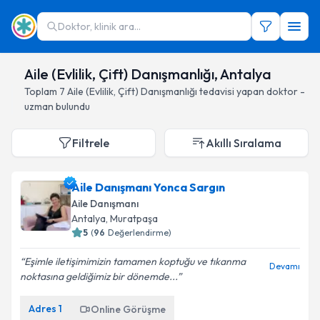
Doktor, klinik ara...
Aile (Evlilik, Çift) Danışmanlığı, Antalya
Toplam
7
Aile (Evlilik, Çift) Danışmanlığı
tedavisi yapan doktor -
uzman bulundu
Filtrele
Akıllı Sıralama
Aile Danışmanı Yonca Sargın
Aile Danışmanı
Antalya
, Muratpaşa
5
(
96
Değerlendirme)
Eşimle iletişimimizin tamamen koptuğu ve tıkanma
Devamı
noktasına geldiğimiz bir dönemde...
Adres
1
Online Görüşme