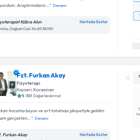
yordum. Araştırmaların...
Devamı
zyoterapist Kübra Akın
Haritada Göster
nköy, Dağyeli Cad. No:85 38050
Fzt. Furkan Akay
Fizyoterapi
Kayseri
, Kocasinan
5
(
101
Değerlendirme)
kan hocama boyun ve sırt tutulması şikayetiyle geldim.
ka
am gerçekten...
Devamı
t. Furkan Akay
Haritada Göster