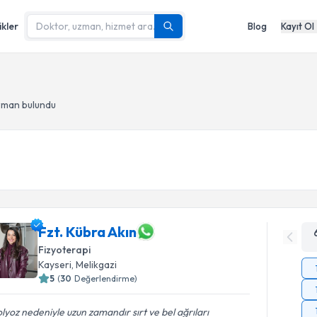
ikler
Blog
Kayıt Ol
uzman bulundu
Fzt. Kübra Akın
Fizyoterapi
Kayseri
, Melikgazi
5
(
30
Değerlendirme)
lyoz nedeniyle uzun zamandır sırt ve bel ağrıları