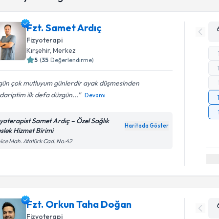
Fzt. Samet Ardıç
Fizyoterapi
Kırşehir
, Merkez
5
(
35
Değerlendirme)
gün çok mutluyum günlerdir ayak düşmesinden
ariptim ilk defa düzgün...
Devamı
zyoterapist Samet Ardıç – Özel Sağlık
Haritada Göster
slek Hizmet Birimi
ice Mah. Atatürk Cad. No:42
Fzt. Orkun Taha Doğan
Fizyoterapi