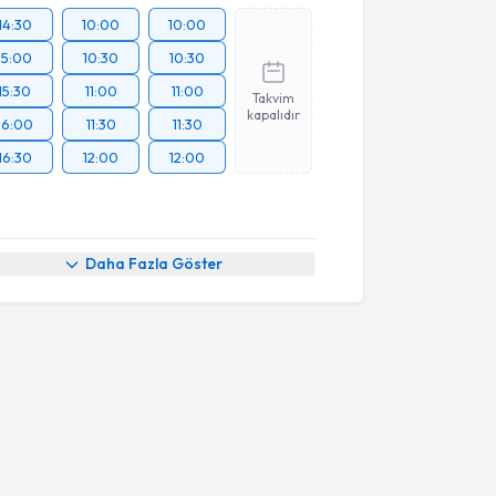
14:30
10:00
10:00
15:00
10:30
10:30
15:30
11:00
11:00
Takvim
kapalıdır
16:00
11:30
11:30
16:30
12:00
12:00
Daha Fazla Göster