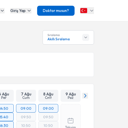
Giriş Yap
Doktor musun?
Sıralama
Akıllı Sıralama
6 Ağu
7 Ağu
8 Ağu
9 Ağu
Per
Cum
Cmt
Paz
14:50
09:00
09:00
15:40
09:50
09:50
16:30
10:50
10:50
Takvim