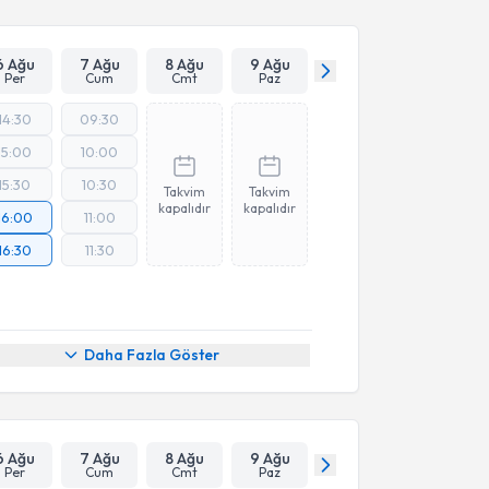
6 Ağu
7 Ağu
8 Ağu
9 Ağu
Per
Cum
Cmt
Paz
14:30
09:30
15:00
10:00
15:30
10:30
Takvim
Takvim
kapalıdır
kapalıdır
16:00
11:00
16:30
11:30
Daha Fazla Göster
6 Ağu
7 Ağu
8 Ağu
9 Ağu
Per
Cum
Cmt
Paz