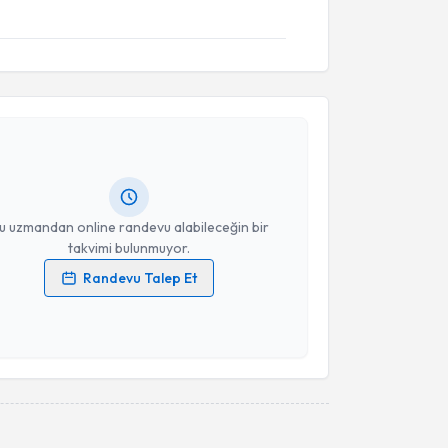
akvimi Talebi
t Kaan Çakır
için randevu takvimi talebi oluşturun.
andan randevu almanız için bir takvim
ında e-posta ile bilgilendireceğiz.
resiniz
u uzmandan online randevu alabileceğin bir
takvimi bulunmuyor.
Randevu Talep Et
 verilerimin işlenmesine ilişkin
Aydınlatma Metni
'ni
 ve kişisel verilerimin belirtilen kapsamda
esini kabul ediyorum.
Takvim Talebini Gönder