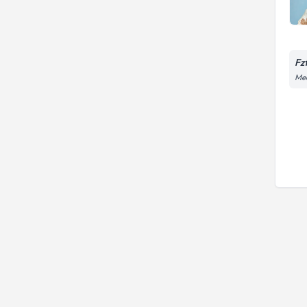
Fz
Med