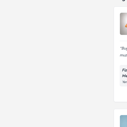
Bu
muzd
Fi
Me
Yen