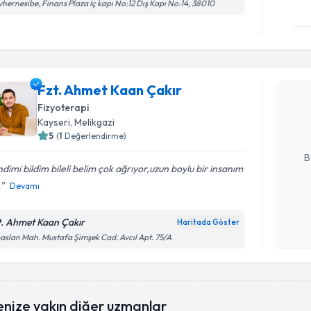
hernesibe, Finans Plaza İç kapı No:12 Dış Kapı No:14, 38010
Randevu T
Fzt. Ahme
Fzt. Ahmet Kaan Çakır
Size bu uzm
Fizyoterapi
hazırlandığ
Kayseri
, Melikgazi
5
(
1
Değerlendirme)
E-posta Ad
B
dimi bildim bileli belim çok ağrıyor,uzun boylu bir insanım
.
Devamı
Kişisel
okudum
t. Ahmet Kaan Çakır
Haritada Göster
işlenm
aslan Mah. Mustafa Şimşek Cad. Avcıl Apt. 75/A
enize yakın diğer uzmanlar