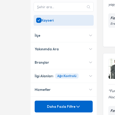
yaşı
Fi
Kayseri
Ere
İlçe
Yakınımda Ara
Branşlar
Konumuma yakın uzmanları
Melikgazi
göster
Kocasinan
İlgi Alanları
Ağrı Kontrolü
Hizmetler
Fur
Fizyoterapi
Hoc
Mezuniyet
Ağrı
Daha Fazla Filtre
Fz