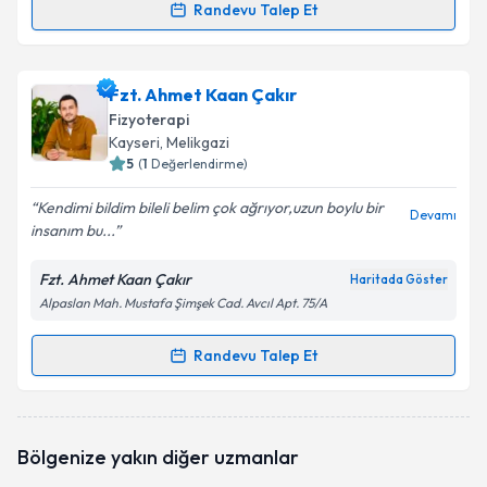
Randevu Talep Et
Fzt. Furkan Akay
için randevu takvimi talebi
oluşturun. Size bu uzmandan randevu almanız için bir
Fzt. Ahmet Kaan Çakır
takvim hazırlandığında e-posta ile bilgilendireceğiz.
Fizyoterapi
E-posta Adresiniz
Kayseri
, Melikgazi
5
(
1
Değerlendirme)
Kendimi bildim bileli belim çok ağrıyor,uzun boylu bir
Devamı
insanım bu...
Kişisel verilerimin işlenmesine ilişkin
Aydınlatma
Metni
'ni okudum ve kişisel verilerimin belirtilen
Fzt. Ahmet Kaan Çakır
Haritada Göster
kapsamda işlenmesini kabul ediyorum.
Alpaslan Mah. Mustafa Şimşek Cad. Avcıl Apt. 75/A
Takvim Talebini Gönder
Randevu Talep Et
Randevu Takvimi Talebi
Fzt. Ahmet Kaan Çakır
için randevu takvimi talebi
Bölgenize yakın diğer uzmanlar
oluşturun. Size bu uzmandan randevu almanız için bir
takvim hazırlandığında e-posta ile bilgilendireceğiz.