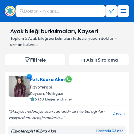
Doktor, klinik ara...
Ayak bileği burkulmaları, Kayseri
Toplam
5
Ayak bileği burkulmaları
tedavisi yapan doktor -
uzman bulundu
Filtrele
Akıllı Sıralama
Fzt. Kübra Akın
Fizyoterapi
Kayseri
, Melikgazi
5
(
30
Değerlendirme)
Skolyoz nedeniyle uzun zamandır sırt ve bel ağrıları
Devamı
yaşıyordum. Araştırmaların...
Fizyoterapist Kübra Akın
Haritada Göster