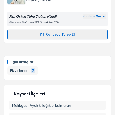
Kırşehir
, Merkez
Fzt. Orkun Taha Doğan Kliniği
Haritada Göster
Medrese Mahallesi 88. Sokak No:8/A
Randevu Talep Et
Randevu Takvimi Talebi
Fzt. Orkun Taha Doğan
için randevu takvimi talebi
oluşturun. Size bu uzmandan randevu almanız için bir
İlgili Branşlar
takvim hazırlandığında e-posta ile bilgilendireceğiz.
Fizyoterapi
3
E-posta Adresiniz
Kayseri İlçeleri
Kişisel verilerimin işlenmesine ilişkin
Aydınlatma
Melikgazi
Metni
Ayak bileği burkulmaları
'ni okudum ve kişisel verilerimin belirtilen
kapsamda işlenmesini kabul ediyorum.