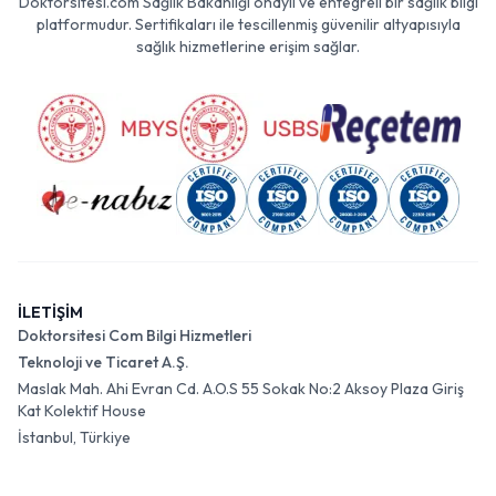
Doktorsitesi.com Sağlık Bakanlığı onaylı ve entegreli bir sağlık bilgi
platformudur. Sertifikaları ile tescillenmiş güvenilir altyapısıyla
sağlık hizmetlerine erişim sağlar.
İLETİŞİM
Doktorsitesi Com Bilgi Hizmetleri
Teknoloji ve Ticaret A.Ş.
Maslak Mah. Ahi Evran Cd. A.O.S 55 Sokak No:2 Aksoy Plaza Giriş
Kat Kolektif House
İstanbul, Türkiye