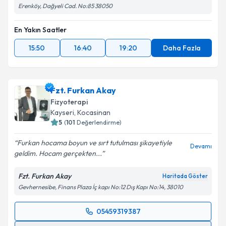
Erenköy, Dağyeli Cad. No:85 38050
En Yakın Saatler
15:50
16:40
19:20
Daha Fazla
Fzt. Furkan Akay
Fizyoterapi
Kayseri
, Kocasinan
5
(
101
Değerlendirme)
Furkan hocama boyun ve sırt tutulması şikayetiyle
Devamı
geldim. Hocam gerçekten...
Fzt. Furkan Akay
Haritada Göster
Gevhernesibe, Finans Plaza İç kapı No:12 Dış Kapı No:14, 38010
05459319387
Randevu Takvimi Talebi