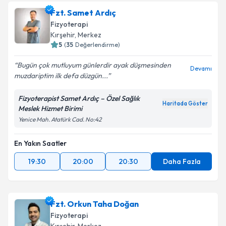
Fzt. Samet Ardıç
E-posta Adresiniz
Fizyoterapi
Kırşehir
, Merkez
5
(
35
Değerlendirme)
Bugün çok mutluyum günlerdir ayak düşmesinden
Kişisel verilerimin işlenmesine ilişkin
Aydınlatma
Devamı
muzdariptim ilk defa düzgün...
Metni
'ni okudum ve kişisel verilerimin belirtilen
kapsamda işlenmesini kabul ediyorum.
Fizyoterapist Samet Ardıç – Özel Sağlık
Haritada Göster
Meslek Hizmet Birimi
Takvim Talebini Gönder
Yenice Mah. Atatürk Cad. No:42
En Yakın Saatler
19:30
20:00
20:30
Daha Fazla
Fzt. Orkun Taha Doğan
Fizyoterapi