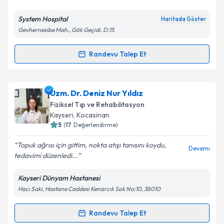
E-posta Adresiniz
System Hospital
Haritada Göster
Gevhernesibe Mah., Gök Geçidi. D:15
Kişisel verilerimin işlenmesine ilişkin
Aydınlatma
Randevu Talep Et
Randevu Takvimi Talebi
Metni
'ni okudum ve kişisel verilerimin belirtilen
kapsamda işlenmesini kabul ediyorum.
Uzm. Dr. Emre Ersoy
için randevu takvimi talebi
Uzm. Dr. Deniz Nur Yıldız
oluşturun. Size bu uzmandan randevu almanız için bir
Takvim Talebini Gönder
Fiziksel Tıp ve Rehabilitasyon
takvim hazırlandığında e-posta ile bilgilendireceğiz.
Kayseri
, Kocasinan
5
(
17
Değerlendirme)
E-posta Adresiniz
Topuk ağrısı için gittim, nokta atışı tanısını koydu,
Devamı
tedavimi düzenledi...
Kayseri Dünyam Hastanesi
Kişisel verilerimin işlenmesine ilişkin
Aydınlatma
Hacı Saki, Hastane Caddesi Kenarcık Sok No:10, 38010
Metni
'ni okudum ve kişisel verilerimin belirtilen
kapsamda işlenmesini kabul ediyorum.
Randevu Talep Et
Randevu Takvimi Talebi