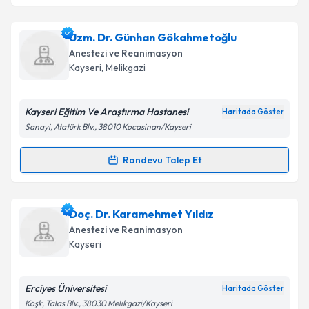
Takvim Talebini Gönder
Dr. Yasemin Öksüm
için randevu takvimi talebi
Uzm. Dr. Günhan Gökahmetoğlu
oluşturun. Size bu uzmandan randevu almanız için bir
Anestezi ve Reanimasyon
takvim hazırlandığında e-posta ile bilgilendireceğiz.
Kayseri
, Melikgazi
E-posta Adresiniz
Kayseri Eğitim Ve Araştırma Hastanesi
Haritada Göster
Sanayi, Atatürk Blv., 38010 Kocasinan/Kayseri
Kişisel verilerimin işlenmesine ilişkin
Aydınlatma
Randevu Talep Et
Randevu Takvimi Talebi
Metni
'ni okudum ve kişisel verilerimin belirtilen
kapsamda işlenmesini kabul ediyorum.
Uzm. Dr. Günhan Gökahmetoğlu
için randevu
Doç. Dr. Karamehmet Yıldız
takvimi talebi oluşturun. Size bu uzmandan randevu
Takvim Talebini Gönder
Anestezi ve Reanimasyon
almanız için bir takvim hazırlandığında e-posta ile
Kayseri
bilgilendireceğiz.
E-posta Adresiniz
Erciyes Üniversitesi
Haritada Göster
Köşk, Talas Blv., 38030 Melikgazi/Kayseri