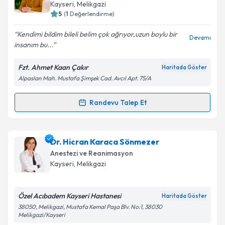
takvim hazırlandığında e-posta ile bilgilendireceğiz.
Kayseri
, Melikgazi
5
(
1
Değerlendirme)
E-posta Adresiniz
Kendimi bildim bileli belim çok ağrıyor,uzun boylu bir
Devamı
insanım bu...
Fzt. Ahmet Kaan Çakır
Haritada Göster
Kişisel verilerimin işlenmesine ilişkin
Aydınlatma
Alpaslan Mah. Mustafa Şimşek Cad. Avcıl Apt. 75/A
Metni
'ni okudum ve kişisel verilerimin belirtilen
kapsamda işlenmesini kabul ediyorum.
Randevu Talep Et
Randevu Takvimi Talebi
Takvim Talebini Gönder
Fzt. Ahmet Kaan Çakır
için randevu takvimi talebi
Dr. Hicran Karaca Sönmezer
oluşturun. Size bu uzmandan randevu almanız için bir
Anestezi ve Reanimasyon
takvim hazırlandığında e-posta ile bilgilendireceğiz.
Kayseri
, Melikgazi
E-posta Adresiniz
Özel Acıbadem Kayseri Hastanesi
Haritada Göster
38050, Melikgazi, Mustafa Kemal Paşa Blv. No:1, 38030
Melikgazi/Kayseri