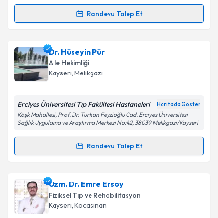
Kişisel verilerimin işlenmesine ilişkin
Aydınlatma
Randevu Talep Et
Metni
'ni okudum ve kişisel verilerimin belirtilen
Randevu Takvimi Talebi
kapsamda işlenmesini kabul ediyorum.
Dr. Hicran Karaca Sönmezer
için randevu takvimi
Dr. Hüseyin Pür
Takvim Talebini Gönder
talebi oluşturun. Size bu uzmandan randevu almanız
Aile Hekimliği
için bir takvim hazırlandığında e-posta ile
Kayseri
, Melikgazi
bilgilendireceğiz.
E-posta Adresiniz
Erciyes Üniversitesi Tıp Fakültesi Hastaneleri
Haritada Göster
Köşk Mahallesi, Prof. Dr. Turhan Feyzioğlu Cad. Erciyes Üniversitesi
Sağlık Uygulama ve Araştırma Merkezi No:42, 38039 Melikgazi/Kayseri
Randevu Talep Et
Kişisel verilerimin işlenmesine ilişkin
Aydınlatma
Randevu Takvimi Talebi
Metni
'ni okudum ve kişisel verilerimin belirtilen
kapsamda işlenmesini kabul ediyorum.
Dr. Hüseyin Pür
için randevu takvimi talebi oluşturun.
Uzm. Dr. Emre Ersoy
Size bu uzmandan randevu almanız için bir takvim
Fiziksel Tıp ve Rehabilitasyon
Takvim Talebini Gönder
hazırlandığında e-posta ile bilgilendireceğiz.
Kayseri
, Kocasinan