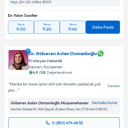
Köşk, Şht. Üst. A Blok 38100
En Yakın Saatler
Yarın
Yarın
Yarın
Daha Fazla
11:00
11:20
11:40
Dr. Gülseren Aslan Osmanlıoğlu
Pratisyen Hekimlik
Kayseri
, Kocasinan
4.9
(
128
Değerlendirme)
Harika bir insan işinin ehli iyiki tanıdım yazılacak çok
Devamı
şey...
Gülseren Aslan Osmanlıoğlu Muayenehanesi
Haritada Göster
Gevher Nesibe M. Gök Geçidi, Erdem Plaza, No:17/16 Kat:4 38010,
0 (850) 474 48 55
Randevu Takvimi Talebi