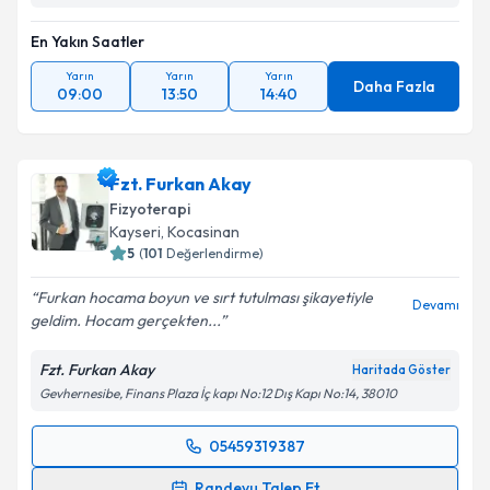
En Yakın Saatler
Yarın
Yarın
Yarın
Daha Fazla
09:00
13:50
14:40
Fzt. Furkan Akay
Fizyoterapi
Kayseri
, Kocasinan
5
(
101
Değerlendirme)
Furkan hocama boyun ve sırt tutulması şikayetiyle
Devamı
geldim. Hocam gerçekten...
Fzt. Furkan Akay
Haritada Göster
Gevhernesibe, Finans Plaza İç kapı No:12 Dış Kapı No:14, 38010
05459319387
Randevu Takvimi Talebi
Randevu Talep Et