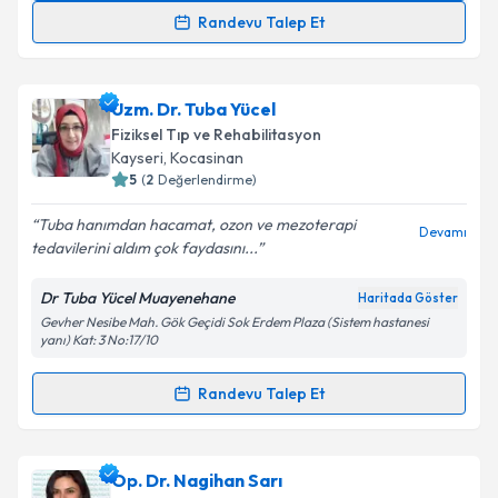
Randevu Talep Et
Dr. Gülseren Aslan Osmanlıoğlu
için randevu
takvimi talebi oluşturun. Size bu uzmandan randevu
Uzm. Dr. Tuba Yücel
almanız için bir takvim hazırlandığında e-posta ile
bilgilendireceğiz.
Fiziksel Tıp ve Rehabilitasyon
Kayseri
, Kocasinan
E-posta Adresiniz
5
(
2
Değerlendirme)
Tuba hanımdan hacamat, ozon ve mezoterapi
Devamı
tedavilerini aldım çok faydasını...
Kişisel verilerimin işlenmesine ilişkin
Aydınlatma
Dr Tuba Yücel Muayenehane
Haritada Göster
Metni
'ni okudum ve kişisel verilerimin belirtilen
Gevher Nesibe Mah. Gök Geçidi Sok Erdem Plaza (Sistem hastanesi
kapsamda işlenmesini kabul ediyorum.
yanı) Kat: 3 No:17/10
Randevu Talep Et
Takvim Talebini Gönder
Randevu Takvimi Talebi
Uzm. Dr. Tuba Yücel
için randevu takvimi talebi
Op. Dr. Nagihan Sarı