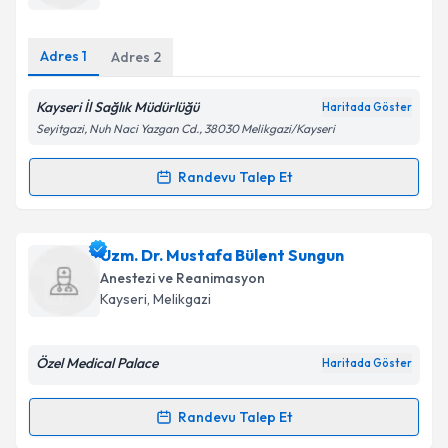
E-posta Adresiniz
Adres
1
Adres
2
Kayseri İl Sağlık Müdürlüğü
Haritada Göster
Kişisel verilerimin işlenmesine ilişkin
Aydınlatma
Seyitgazi, Nuh Naci Yazgan Cd., 38030 Melikgazi/Kayseri
Metni
'ni okudum ve kişisel verilerimin belirtilen
kapsamda işlenmesini kabul ediyorum.
Randevu Talep Et
Randevu Takvimi Talebi
Takvim Talebini Gönder
Dr. Burak Saraymen
için randevu takvimi talebi
Uzm. Dr. Mustafa Bülent Sungun
oluşturun. Size bu uzmandan randevu almanız için bir
Anestezi ve Reanimasyon
takvim hazırlandığında e-posta ile bilgilendireceğiz.
Kayseri
, Melikgazi
E-posta Adresiniz
Özel Medical Palace
Haritada Göster
Randevu Talep Et
Randevu Takvimi Talebi
Kişisel verilerimin işlenmesine ilişkin
Aydınlatma