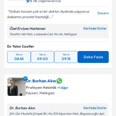
5
(
16
Değerlendirme)
Volkan hocam çok iyi bir doktor.Aydında yaşıyoruz
Devamı
babamın prostat hastalıği...
Özel Erciyes Hastanesi
Haritada Göster
Tacettin Veli Mah. Lalezade Cad. No:46, Melikgazi
En Yakın Saatler
Yarın
Yarın
Yarın
Daha Fazla
08:45
09:00
09:15
Dr. Burhan Akın
Pratisyen Hekimlik
+
1
diğer
Kayseri
, Melikgazi
Dr. Burhan Akın
Haritada Göster
Şht. Üst. Mustafa Şimşek Blv. No:105 Alparslan Mah. Başyazıcıoğlu Apt.