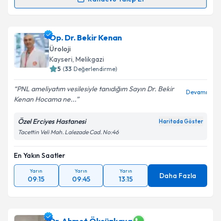
Fzt. Furkan Akay
için randevu takvimi talebi
oluşturun. Size bu uzmandan randevu almanız için bir
Op. Dr. Bekir Kenan
takvim hazırlandığında e-posta ile bilgilendireceğiz.
Üroloji
E-posta Adresiniz
Kayseri
, Melikgazi
5
(
33
Değerlendirme)
PNL ameliyatım vesilesiyle tanıdığım Sayın Dr. Bekir
Devamı
Kenan Hocama ne...
Kişisel verilerimin işlenmesine ilişkin
Aydınlatma
Metni
'ni okudum ve kişisel verilerimin belirtilen
Özel Erciyes Hastanesi
Haritada Göster
kapsamda işlenmesini kabul ediyorum.
Tacettin Veli Mah. Lalezade Cad. No:46
En Yakın Saatler
Takvim Talebini Gönder
Yarın
Yarın
Yarın
Daha Fazla
09:15
09:45
13:15