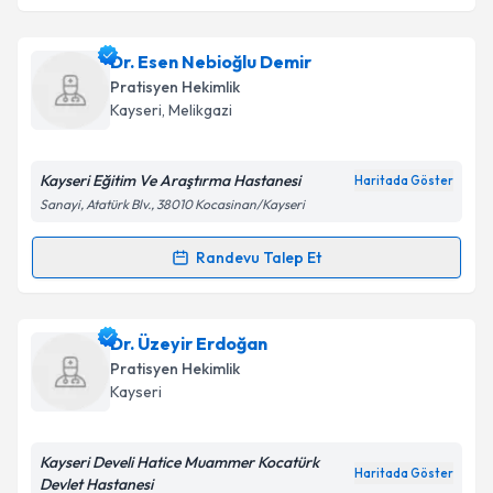
Takvim Talebini Gönder
Uzm. Dr. Deniz Nur Yıldız
için randevu takvimi talebi
Dr. Esen Nebioğlu Demir
oluşturun. Size bu uzmandan randevu almanız için bir
Pratisyen Hekimlik
takvim hazırlandığında e-posta ile bilgilendireceğiz.
Kayseri
, Melikgazi
E-posta Adresiniz
Kayseri Eğitim Ve Araştırma Hastanesi
Haritada Göster
Sanayi, Atatürk Blv., 38010 Kocasinan/Kayseri
Kişisel verilerimin işlenmesine ilişkin
Aydınlatma
Randevu Talep Et
Randevu Takvimi Talebi
Metni
'ni okudum ve kişisel verilerimin belirtilen
kapsamda işlenmesini kabul ediyorum.
Dr. Esen Nebioğlu Demir
için randevu takvimi talebi
Dr. Üzeyir Erdoğan
oluşturun. Size bu uzmandan randevu almanız için bir
Takvim Talebini Gönder
Pratisyen Hekimlik
takvim hazırlandığında e-posta ile bilgilendireceğiz.
Kayseri
E-posta Adresiniz
Kayseri Develi Hatice Muammer Kocatürk
Haritada Göster
Devlet Hastanesi