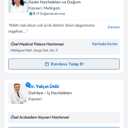
oluşturun. Size bu uzmandan randevu almanız için bir
Kadın Hastalıkları ve Doğum
takvim hazırlandığında e-posta ile bilgilendireceğiz.
Kayseri
, Melikgazi
5
(
1
Değerlendirme)
E-posta Adresiniz
Allah razi olsun cok iyi bi doktor ikinci dogumumu
Devamı
nagihan...
Özel Medical Palace Hastanesi
Haritada Göster
Kişisel verilerimin işlenmesine ilişkin
Aydınlatma
Melikgazi Mah. Sevgi Sok. No: 3
Metni
'ni okudum ve kişisel verilerimin belirtilen
kapsamda işlenmesini kabul ediyorum.
Randevu Talep Et
Randevu Takvimi Talebi
Takvim Talebini Gönder
Op. Dr. Nagihan Sarı
için randevu takvimi talebi
Dr. Yalçın Ünlü
oluşturun. Size bu uzmandan randevu almanız için bir
Dahiliye - İç Hastalıkları
takvim hazırlandığında e-posta ile bilgilendireceğiz.
Kayseri
E-posta Adresiniz
Özel Acıbadem Kayseri Hastanesi