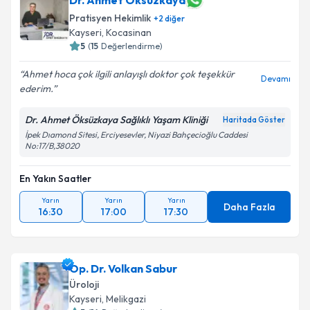
Dr. Ahmet Öksüzkaya
Pratisyen Hekimlik
+
2
diğer
Kayseri
, Kocasinan
5
(
15
Değerlendirme)
Ahmet hoca çok ilgili anlayışlı doktor çok teşekkür
Devamı
ederim.
Dr. Ahmet Öksüzkaya Sağlıklı Yaşam Kliniği
Haritada Göster
İpek Dıamond Sitesi, Erciyesevler, Niyazi Bahçecioğlu Caddesi
No:17/B,38020
En Yakın Saatler
Yarın
Yarın
Yarın
Daha Fazla
16:30
17:00
17:30
Op. Dr. Volkan Sabur
Üroloji
Kayseri
, Melikgazi