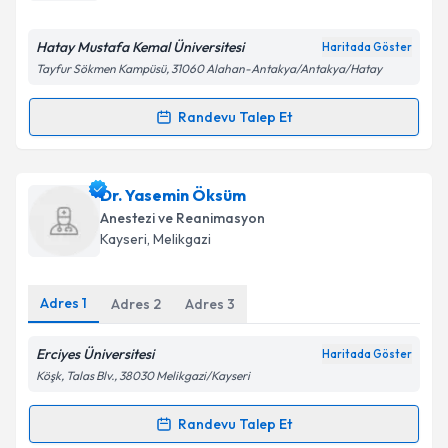
E-posta Adresiniz
Hatay Mustafa Kemal Üniversitesi
Haritada Göster
Tayfur Sökmen Kampüsü, 31060 Alahan-Antakya/Antakya/Hatay
Randevu Talep Et
Randevu Takvimi Talebi
Kişisel verilerimin işlenmesine ilişkin
Aydınlatma
Metni
'ni okudum ve kişisel verilerimin belirtilen
kapsamda işlenmesini kabul ediyorum.
Dr. Pınar Boynukara
için randevu takvimi talebi
Dr. Yasemin Öksüm
oluşturun. Size bu uzmandan randevu almanız için bir
Anestezi ve Reanimasyon
takvim hazırlandığında e-posta ile bilgilendireceğiz.
Takvim Talebini Gönder
Kayseri
, Melikgazi
E-posta Adresiniz
Adres
1
Adres
2
Adres
3
Erciyes Üniversitesi
Haritada Göster
Kişisel verilerimin işlenmesine ilişkin
Aydınlatma
Köşk, Talas Blv., 38030 Melikgazi/Kayseri
Metni
'ni okudum ve kişisel verilerimin belirtilen
kapsamda işlenmesini kabul ediyorum.
Randevu Talep Et
Randevu Takvimi Talebi