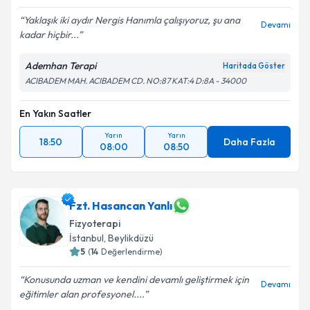
Yaklaşık iki aydır Nergis Hanımla çalışıyoruz, şu ana
Devamı
kadar hiçbir...
Ademhan Terapi
Haritada Göster
ACIBADEM MAH. ACIBADEM CD. NO:87 KAT:4 D:8A - 34000
En Yakın Saatler
Yarın
Yarın
18:50
Daha Fazla
08:00
08:50
Fzt. Hasancan Yanlı
Fizyoterapi
İstanbul
, Beylikdüzü
5
(
14
Değerlendirme)
Konusunda uzman ve kendini devamlı geliştirmek için
Devamı
eğitimler alan profesyonel....