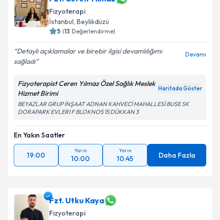
Fizyoterapi
İstanbul
, Beylikdüzü
5
(
13
Değerlendirme)
Detaylı açıklamalar ve birebir ilgisi devamlılığımı
Devamı
sağladı
Fizyoterapist Ceren Yılmaz Özel Sağlık Meslek
Haritada Göster
Hizmet Birimi
BEYAZLAR GRUP İNŞAAT ADNAN KAHVECİ MAHALLESİ BUSE SK
DORAPARK EVLERİ F BLOKNO5 15 DÜKKAN 3
En Yakın Saatler
Yarın
Yarın
19:00
Daha Fazla
10:00
10:45
Fzt. Utku Kaya
Fizyoterapi