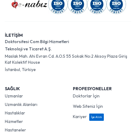
İLETİŞİM
Doktorsitesi Com Bilgi Hizmetleri
Teknoloji ve Ticaret A.Ş.
Maslak Mah. Ahi Evran Cd. A.O.S 55 Sokak No:2 Aksoy Plaza Giriş
Kat Kolektif House
İstanbul, Türkiye
SAĞLIK
PROFESYONELLER
Uzmanlar
Doktorlar İçin
Uzmanlık Alanları
Web Siteniz İçin
Hastalıklar
Kariyer
İşe Alım
Hizmetler
Hastaneler