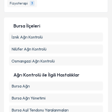
Fizyoterapi
3
E-posta Adresiniz
Bursa İlçeleri
Kişisel verilerimin işlenmesine ilişkin
Aydınlatma
İznik
Ağrı Kontrolü
Metni
'ni okudum ve kişisel verilerimin belirtilen
kapsamda işlenmesini kabul ediyorum.
Nilüfer
Ağrı Kontrolü
Takvim Talebini Gönder
Osmangazi
Ağrı Kontrolü
Ağrı Kontrolü ile İlgili Hastalıklar
Bursa Ağrı
Bursa Ağrı Yönetimi
Bursa Aşil Tendonu Yaralanmaları