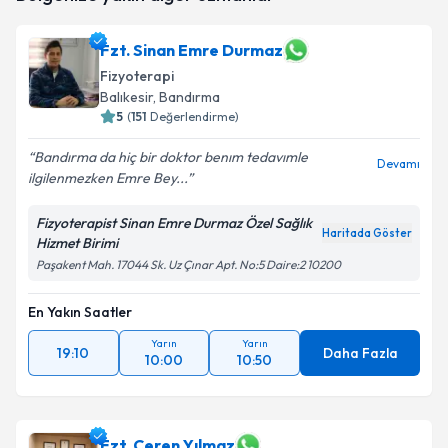
takvim hazırlandığında e-posta ile bilgilendireceğiz.
Fzt. Sinan Emre Durmaz
E-posta Adresiniz
Fizyoterapi
Balıkesir
, Bandırma
5
(
151
Değerlendirme)
Kişisel verilerimin işlenmesine ilişkin
Aydınlatma
Bandırma da hiç bir doktor benım tedavımle
Devamı
Metni
'ni okudum ve kişisel verilerimin belirtilen
ilgilenmezken Emre Bey...
kapsamda işlenmesini kabul ediyorum.
Fizyoterapist Sinan Emre Durmaz Özel Sağlık
Haritada Göster
Hizmet Birimi
Takvim Talebini Gönder
Paşakent Mah. 17044 Sk. Uz Çınar Apt. No:5 Daire:2 10200
En Yakın Saatler
Yarın
Yarın
19:10
Daha Fazla
10:00
10:50
Fzt. Ceren Yılmaz