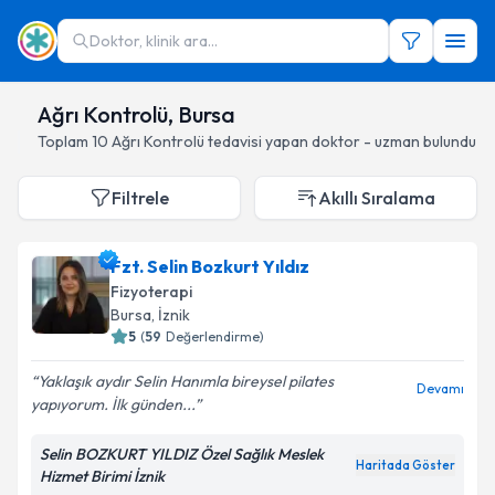
Doktor, klinik ara...
Ağrı Kontrolü, Bursa
Toplam
10
Ağrı Kontrolü
tedavisi yapan doktor - uzman bulundu
Filtrele
Akıllı Sıralama
Fzt. Selin Bozkurt Yıldız
Fizyoterapi
Bursa
, İznik
5
(
59
Değerlendirme)
Yaklaşık aydır Selin Hanımla bireysel pilates
Devamı
yapıyorum. İlk günden...
Selin BOZKURT YILDIZ Özel Sağlık Meslek
Haritada Göster
Hizmet Birimi İznik