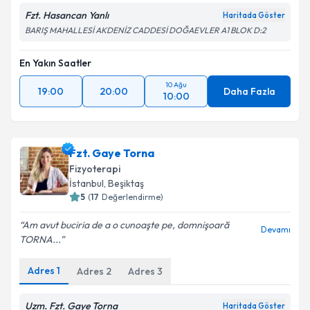
Fzt. Hasancan Yanlı
Haritada Göster
BARIŞ MAHALLESİ AKDENİZ CADDESİ DOĞAEVLER A1 BLOK D:2
En Yakın Saatler
10 Ağu
19:00
20:00
Daha Fazla
10:00
Fzt. Gaye Torna
Fizyoterapi
İstanbul
, Beşiktaş
5
(
17
Değerlendirme)
Am avut buciria de a o cunoaşte pe, domnişoară
Devamı
TORNA...
Adres
1
Adres
2
Adres
3
Uzm. Fzt. Gaye Torna
Haritada Göster