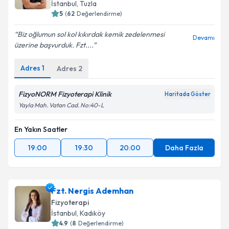
İstanbul
, Tuzla
5
(
62
Değerlendirme)
Biz oğlumun sol kol kıkırdak kemik zedelenmesi
Devamı
üzerine başvurduk. Fzt....
Adres
1
Adres
2
FizyoNORM Fizyoterapi Klinik
Haritada Göster
Yayla Mah. Vatan Cad. No:40-L
En Yakın Saatler
19:00
19:30
20:00
Daha Fazla
Fzt. Nergis Ademhan
Fizyoterapi
İstanbul
, Kadıköy
4.9
(
8
Değerlendirme)