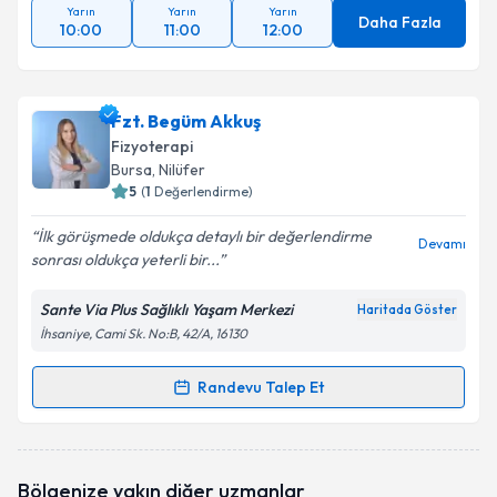
Yarın
Yarın
Yarın
Daha Fazla
10:00
11:00
12:00
Fzt. Begüm Akkuş
Fizyoterapi
Bursa
, Nilüfer
5
(
1
Değerlendirme)
İlk görüşmede oldukça detaylı bir değerlendirme
Devamı
sonrası oldukça yeterli bir...
Sante Via Plus Sağlıklı Yaşam Merkezi
Haritada Göster
İhsaniye, Cami Sk. No:B, 42/A, 16130
Randevu Talep Et
Randevu Takvimi Talebi
Fzt. Begüm Akkuş
için randevu takvimi talebi
Bölgenize yakın diğer uzmanlar
oluşturun. Size bu uzmandan randevu almanız için bir