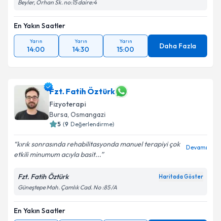
Beyler, Orhan Sk. no:15 daire:4
En Yakın Saatler
Yarın
Yarın
Yarın
Daha Fazla
14:00
14:30
15:00
Fzt. Fatih Öztürk
Fizyoterapi
Bursa
, Osmangazi
5
(
9
Değerlendirme)
kırık sonrasında rehabilitasyonda manuel terapiyi çok
Devamı
etkili minumum acıyla basit...
Fzt. Fatih Öztürk
Haritada Göster
Güneştepe Mah. Çamlık Cad. No :85 /A
En Yakın Saatler