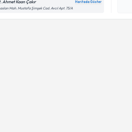
okudum
t. Ahmet Kaan Çakır
Haritada Göster
işlenm
aslan Mah. Mustafa Şimşek Cad. Avcıl Apt. 75/A