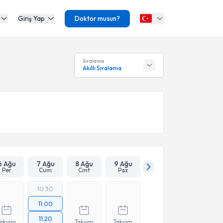
Giriş Yap
Doktor musun?
Sıralama
Akıllı Sıralama
6 Ağu
7 Ağu
8 Ağu
9 Ağu
Per
Cum
Cmt
Paz
10:30
11:00
11:20
Takvim
Takvim
Takvim