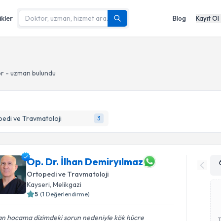
ikler
Blog
Kayıt Ol
or - uzman bulundu
edi ve Travmatoloji
3
Op. Dr. İlhan Demiryılmaz
Ortopedi ve Travmatoloji
Kayseri
, Melikgazi
5
(
1
Değerlendirme)
an hocama dizimdeki sorun nedeniyle kök hücre