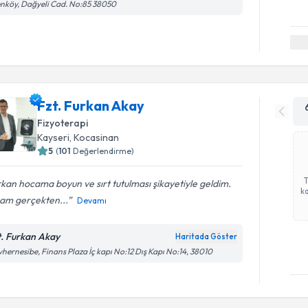
nköy, Dağyeli Cad. No:85 38050
Fzt. Furkan Akay
Fizyoterapi
Kayseri
, Kocasinan
5
(
101
Değerlendirme)
kan hocama boyun ve sırt tutulması şikayetiyle geldim.
ka
am gerçekten...
Devamı
t. Furkan Akay
Haritada Göster
hernesibe, Finans Plaza İç kapı No:12 Dış Kapı No:14, 38010