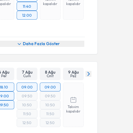
palıdır
kapalıdır
kapalıdır
11:40
12:00
Daha Fazla Göster
6 Ağu
7 Ağu
8 Ağu
9 Ağu
Per
Cum
Cmt
Paz
18:10
09:00
09:00
19:00
09:50
09:50
19:50
10:50
10:50
Takvim
kapalıdır
11:50
11:50
12:50
12:50