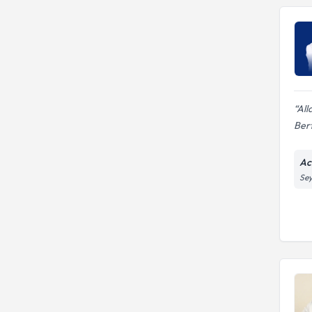
All
Bert
Ac
Sey