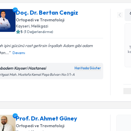
Doç. Dr. Bertan Cengiz
Ortopedi ve Travmatoloji
Kayseri
, Melikgazi
5
(
1
Değerlendirme)
ah işini gücünü rast getirsin İnşallah Adam gibi adam
ka
an...
Devamı
ıbadem Kayseri Hastanesi
Haritada Göster
itgazi Mah. Mustafa Kemal Paşa Bulvarı No:1/1-A
Randevu T
Prof. Dr.
Prof. Dr. Ahmet Güney
Size bu uzm
Ortopedi ve Travmatoloji
hazırlandığ