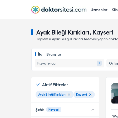
Uzmanlar
Klin
Ayak Bileği Kırıkları, Kayseri
Toplam
6
Ayak Bileği Kırıkları
tedavisi yapan dokt
İlgili Branşlar
Fizyoterapi
Ortop
3
Aktif Filtreler
Ayak Bileği Kırıkları
Kayseri
Şehir
Kayseri
İlh