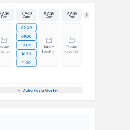
6 Ağu
7 Ağu
8 Ağu
9 Ağu
Per
Cum
Cmt
Paz
09:00
09:30
10:00
Takvim
Takvim
Takvim
palıdır
kapalıdır
kapalıdır
10:30
11:00
Daha Fazla Göster
akvimi Talebi
 Ahmet Güney
için randevu takvimi talebi oluşturun.
andan randevu almanız için bir takvim
ında e-posta ile bilgilendireceğiz.