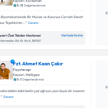
Kayseri
, Kocasinan
5
(
13
Değerlendirme)
E-posta Ad
B
 Biyomekanisinde Bir Mucize ve Kusursuz Cerrahi Sanat:
uz Teşekkürler...
Devamı
Kişisel
okudum
yseri Özel Tekden Hastanesi
Haritada Göster
işlenm
hernesibe, Gür Sk. No:4, 38000
Randevu T
Fzt. Ahme
Fzt. Ahmet Kaan Çakır
Size bu uzm
Fizyoterapi
hazırlandığ
Kayseri
, Melikgazi
5
(
1
Değerlendirme)
E-posta Ad
B
dimi bildim bileli belim çok ağrıyor,uzun boylu bir insanım
.
Devamı
Kişisel