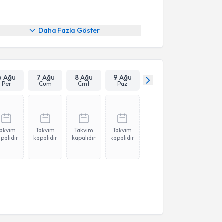
Daha Fazla Göster
6 Ağu
7 Ağu
8 Ağu
9 Ağu
Per
Cum
Cmt
Paz
Takvim
Takvim
Takvim
Takvim
palıdır
kapalıdır
kapalıdır
kapalıdır