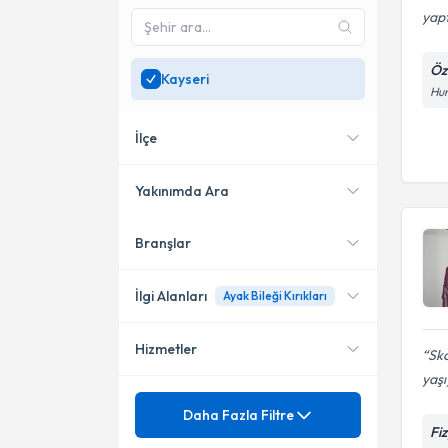
yap
Öz
Kayseri
Hun
İlçe
Yakınımda Ara
Branşlar
Konumuma yakın uzmanları
Melikgazi
göster
Kocasinan
İlgi Alanları
Ayak Bileği Kırıkları
Hizmetler
Fizyoterapi
Sko
yaşı
Ortopedi ve Travmatoloji
Mezuniyet
Ayak Bileği Kırıkları
Daha Fazla Filtre
Fi