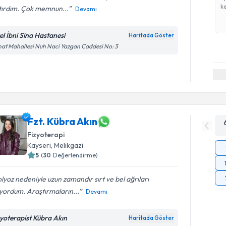
ka
tırdım. Çok memnun...
Devamı
el İbni Sina Hastanesi
Haritada Göster
at Mahallesi Nuh Naci Yazgan Caddesi No: 3
Fzt. Kübra Akın
Fizyoterapi
Kayseri
, Melikgazi
5
(
30
Değerlendirme)
lyoz nedeniyle uzun zamandır sırt ve bel ağrıları
yordum. Araştırmaların...
Devamı
zyoterapist Kübra Akın
Haritada Göster