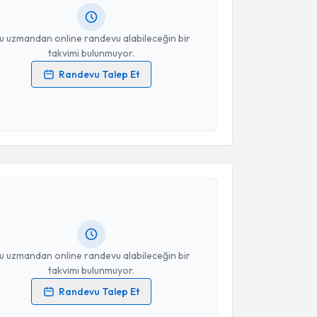
resiniz
u uzmandan online randevu alabileceğin bir
takvimi bulunmuyor.
Randevu Talep Et
 verilerimin işlenmesine ilişkin
Aydınlatma Metni
'ni
 ve kişisel verilerimin belirtilen kapsamda
esini kabul ediyorum.
akvimi Talebi
Takvim Talebini Gönder
t Kaan Çakır
için randevu takvimi talebi oluşturun.
andan randevu almanız için bir takvim
ında e-posta ile bilgilendireceğiz.
resiniz
u uzmandan online randevu alabileceğin bir
takvimi bulunmuyor.
Randevu Talep Et
 verilerimin işlenmesine ilişkin
Aydınlatma Metni
'ni