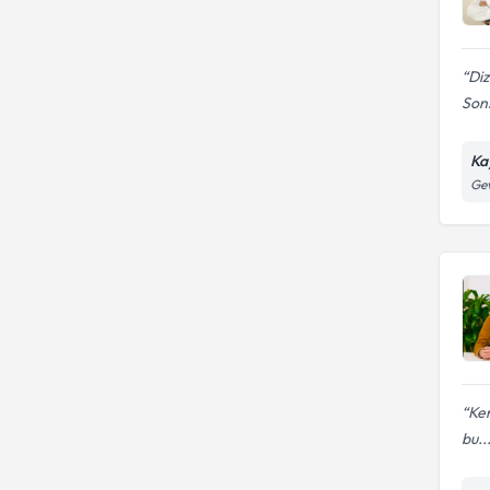
Diz
Sons
Ka
Gev
Ken
bu..