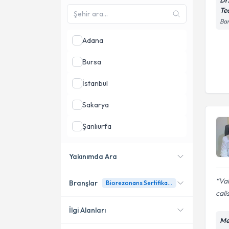
Dr
Te
Bar
Adana
Bursa
İstanbul
Sakarya
Şanlıurfa
Yakınımda Ara
Val
Branşlar
Biorezonans Sertifikalı Tıp Doktoru
Konumuma yakın uzmanları
cali
göster
İlgi Alanları
Me