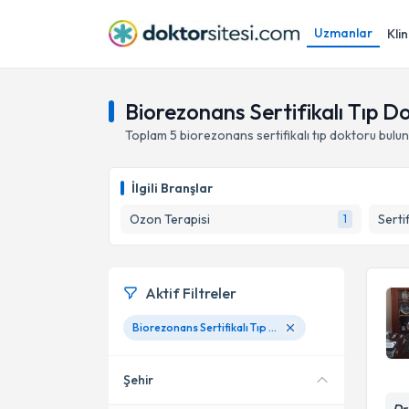
Uzmanlar
Klin
Biorezonans Sertifikalı Tıp Do
Toplam
5
biorezonans sertifikalı tıp doktoru
bulun
İlgili Branşlar
Ozon Terapisi
Serti
1
Aktif Filtreler
Biorezonans Sertifikalı Tıp Doktoru
Şehir