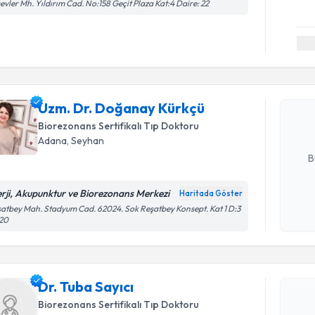
evler Mh. Yıldırım Cad. No:158 Geçit Plaza Kat:4 Daire: 22
Randevu T
Uzm. Dr. 
oluşturun. 
Uzm. Dr. Doğanay Kürkçü
hazırlandığ
Biorezonans Sertifikalı Tıp Doktoru
E-posta Ad
Adana
,
Seyhan
B
erji, Akupunktur ve Biorezonans Merkezi
Haritada Göster
Randevu T
Kişisel
atbey Mah. Stadyum Cad. 62024. Sok Reşatbey Konsept. Kat 1 D:3
120
okudum
işlenm
Dr. Tuba S
uzmandan ra
posta ile bi
Dr. Tuba Sayıcı
Biorezonans Sertifikalı Tıp Doktoru
E-posta Ad