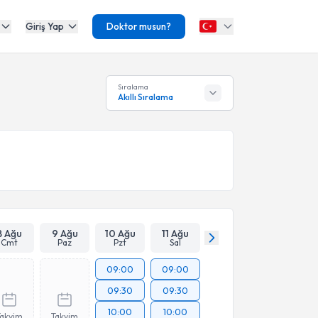
Giriş Yap
Doktor musun?
Sıralama
Akıllı Sıralama
8 Ağu
9 Ağu
10 Ağu
11 Ağu
Cmt
Paz
Pzt
Sal
09:00
09:00
09:30
09:30
10:00
10:00
Takvim
Takvim