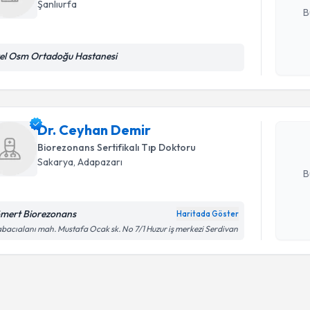
Şanlıurfa
B
Randevu T
el Osm Ortadoğu Hastanesi
Kişisel
okudum
işlenm
Dr. Ceyha
uzmandan ra
Dr. Ceyhan Demir
posta ile bi
Biorezonans Sertifikalı Tıp Doktoru
E-posta Ad
Sakarya
,
Adapazarı
B
mert Biorezonans
Haritada Göster
Kişisel
bacıalanı mah. Mustafa Ocak sk. No 7/1 Huzur iş merkezi Serdivan
okudum
işlenm