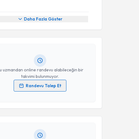
akvimi Talebi
Daha Fazla Göster
Doğanay Kürkçü
için randevu takvimi talebi
Size bu uzmandan randevu almanız için bir takvim
ında e-posta ile bilgilendireceğiz.
resiniz
u uzmandan online randevu alabileceğin bir
takvimi bulunmuyor.
Randevu Talep Et
akvimi Talebi
 verilerimin işlenmesine ilişkin
Aydınlatma Metni
'ni
 ve kişisel verilerimin belirtilen kapsamda
esini kabul ediyorum.
ayıcı
için randevu takvimi talebi oluşturun. Size bu
ndevu almanız için bir takvim hazırlandığında e-
Takvim Talebini Gönder
lgilendireceğiz.
resiniz