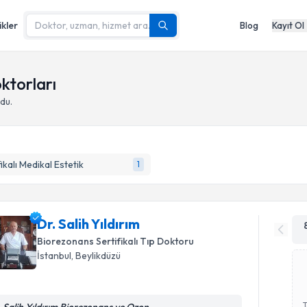
ikler
Blog
Kayıt Ol
ktorları
du.
fikalı Medikal Estetik
1
Dr. Salih Yıldırım
Biorezonans Sertifikalı Tıp Doktoru
İstanbul
,
Beylikdüzü