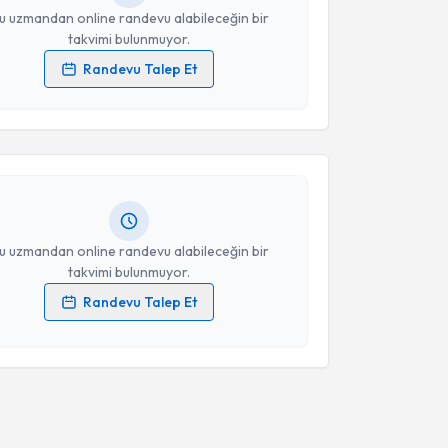
u uzmandan online randevu alabileceğin bir
takvimi bulunmuyor.
Randevu Talep Et
akvimi Talebi
 verilerimin işlenmesine ilişkin
Aydınlatma Metni
'ni
 ve kişisel verilerimin belirtilen kapsamda
esini kabul ediyorum.
n Demir
için randevu takvimi talebi oluşturun. Size bu
ndevu almanız için bir takvim hazırlandığında e-
lgilendireceğiz.
Takvim Talebini Gönder
resiniz
u uzmandan online randevu alabileceğin bir
takvimi bulunmuyor.
Randevu Talep Et
 verilerimin işlenmesine ilişkin
Aydınlatma Metni
'ni
 ve kişisel verilerimin belirtilen kapsamda
esini kabul ediyorum.
Takvim Talebini Gönder