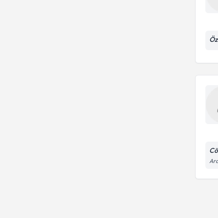
Aşırı Şişmanlık (Obezite)
Botoks
Dolgu
Öz
Cö
Ara