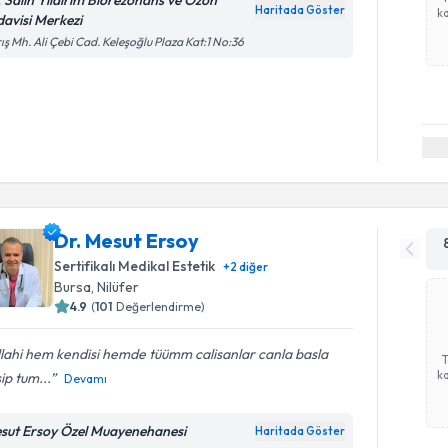
. Salih Yıldırım Biorezonans ve Ozon
Haritada Göster
ka
davisi Merkezi
ış Mh. Ali Çebi Cad. Keleşoğlu Plaza Kat:1 No:36
Dr. Mesut Ersoy
Sertifikalı Medikal Estetik
+
2
diğer
Bursa
,
Nilüfer
4.9
(
101
Değerlendirme)
lahi hem kendisi hemde tüümm calisanlar canla basla
ka
sip tum...
Devamı
sut Ersoy Özel Muayenehanesi
Haritada Göster