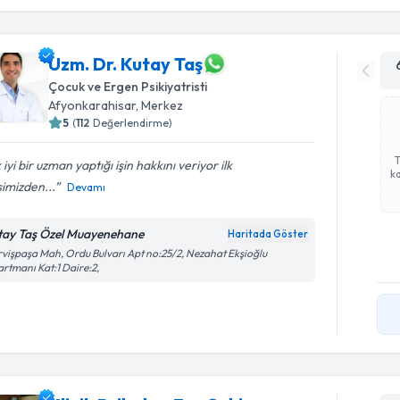
Uzm. Dr. Kutay Taş
Çocuk ve Ergen Psikiyatristi
Afyonkarahisar
, Merkez
5
(
112
Değerlendirme)
 iyi bir uzman yaptığı işin hakkını veriyor ilk
ka
şimizden...
Devamı
tay Taş Özel Muayenehane
Haritada Göster
vişpaşa Mah, Ordu Bulvarı Apt no:25/2, Nezahat Ekşioğlu
rtmanı Kat:1 Daire:2,