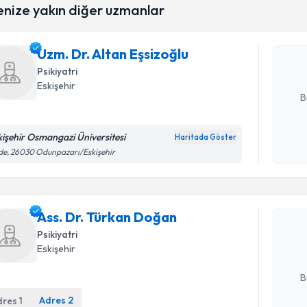
enize yakın diğer uzmanlar
Uzm. Dr. A
Size bu uzm
Uzm. Dr. Altan Eşsizoğlu
hazırlandığ
Psikiyatri
E-posta Ad
Eskişehir
B
kişehir Osmangazi Üniversitesi
Haritada Göster
Kişisel
e, 26030 Odunpazarı/Eskişehir
Randevu T
okudum
işlenm
Ass. Dr. 
Ass. Dr. Türkan Doğan
Size bu uzm
hazırlandığ
Psikiyatri
Eskişehir
E-posta Ad
B
Adres
2
dres
1