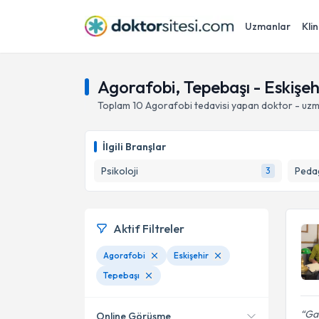
Uzmanlar
Klin
Agorafobi, Tepebaşı - Eskişeh
Toplam
10
Agorafobi
tedavisi yapan doktor - uz
İlgili Branşlar
Psikoloji
Peda
3
Aktif Filtreler
Agorafobi
Eskişehir
Tepebaşı
Gay
Online Görüşme