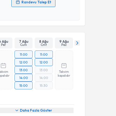
Randevu Talep Et
 verilerimin işlenmesine ilişkin
Aydınlatma Metni
'ni
 ve kişisel verilerimin belirtilen kapsamda
esini kabul ediyorum.
Takvim Talebini Gönder
6 Ağu
7 Ağu
8 Ağu
9 Ağu
Per
Cum
Cmt
Paz
11:00
11:00
12:00
12:00
13:00
13:00
Takvim
Takvim
palıdır
kapalıdır
14:00
14:00
15:00
15:30
Daha Fazla Göster