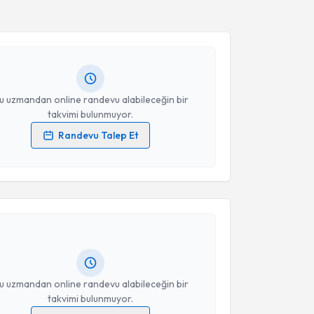
ltan Eşsizoğlu
için randevu takvimi talebi oluşturun.
andan randevu almanız için bir takvim
ında e-posta ile bilgilendireceğiz.
resiniz
u uzmandan online randevu alabileceğin bir
takvimi bulunmuyor.
Randevu Talep Et
 verilerimin işlenmesine ilişkin
Aydınlatma Metni
'ni
akvimi Talebi
 ve kişisel verilerimin belirtilen kapsamda
esini kabul ediyorum.
Türkan Doğan
için randevu takvimi talebi oluşturun.
Takvim Talebini Gönder
andan randevu almanız için bir takvim
ında e-posta ile bilgilendireceğiz.
resiniz
u uzmandan online randevu alabileceğin bir
takvimi bulunmuyor.