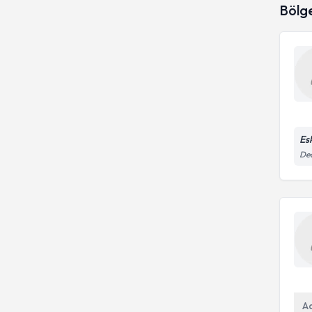
Bölg
Emdr
Ergo
Eureko Sigorta
Es
Ded
A