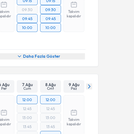
09:15
09:15
09:30
09:30
Takvim
Takvim
palıdır
kapalıdır
09:45
09:45
10:00
10:00
Daha Fazla Göster
6 Ağu
7 Ağu
8 Ağu
9 Ağu
Per
Cum
Cmt
Paz
12:00
12:00
12:45
12:45
13:00
13:00
Takvim
Takvim
palıdır
kapalıdır
13:45
13:45