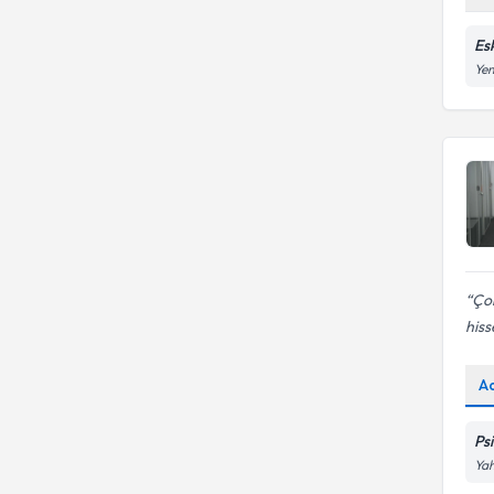
Es
Yen
Çok
his
A
Ps
Yah