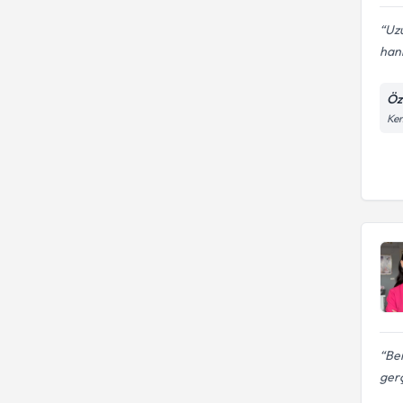
Uz
hanı
Öz
Kem
Ben
gerç