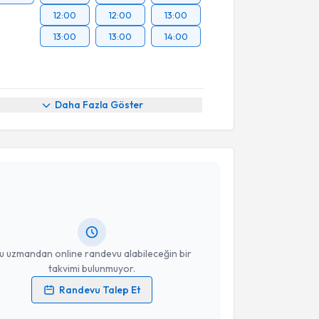
12:00
12:00
13:00
13:00
13:00
14:00
Daha Fazla Göster
akvimi Talebi
kolog Salih Eskici
için randevu takvimi talebi
Size bu uzmandan randevu almanız için bir takvim
ında e-posta ile bilgilendireceğiz.
resiniz
u uzmandan online randevu alabileceğin bir
takvimi bulunmuyor.
Randevu Talep Et
 verilerimin işlenmesine ilişkin
Aydınlatma Metni
'ni