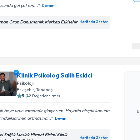
usunda gerçekten...
Devamı
man Grup Danışmanlık Merkezi Eskişehir
Haritada Göster
Randevu T
Klinik Psikolog Salih Eskici
Klinik Psi
Psikoloji
oluşturun. 
Eskişehir
, Tepebaşı
hazırlandığ
5
(
42
Değerlendirme)
E-posta Ad
ih beye uzun zamandır gidiyorum. Hayatta birçok konuda
B
ındalıklarımın artmasına...
Devamı
Kişisel
el Sağlık Meslek Hizmet Birimi Klinik
Haritada Göster