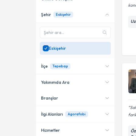
kon
Şehir
Eskişehir
Online danışmanlık sunan
Uz
uzmanları göster
Sadece
Eskişehir
bölgesinde uzman ara
Eskişehir
İlçe
Tepebaşı
Yakınımda Ara
Branşlar
Konumuma yakın uzmanları
Tepebaşı
göster
Sal
Odunpazarı
İlgi Alanları
Agorafobi
fark
Hizmetler
Öz
Psikoloji