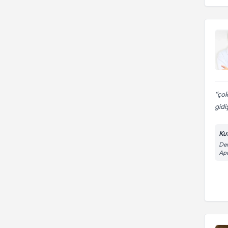
çok
gidi
Ku
Der
Apa