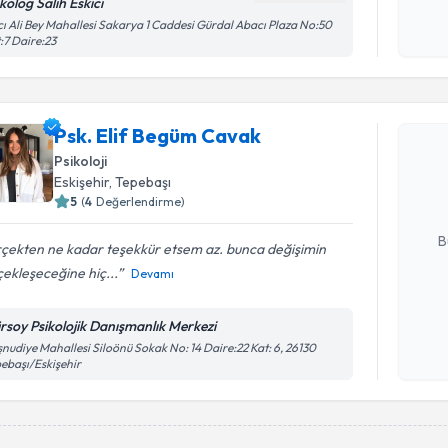
okudum
kolog Salih Eskici
işlenm
ı Ali Bey Mahallesi Sakarya 1 Caddesi Gürdal Abacı Plaza No:50
:7 Daire:23
Randevu T
Psk. Elif Begüm Cavak
Psk. Elif
Size bu uzm
Psikoloji
hazırlandığ
Eskişehir
, Tepebaşı
5
(
4
Değerlendirme)
E-posta Ad
B
çekten ne kadar teşekkür etsem az. bunca değişimin
ekleşeceğine hiç...
Devamı
Kişisel
rsoy Psikolojik Danışmanlık Merkezi
okudum
nudiye Mahallesi Siloönü Sokak No: 14 Daire:22 Kat: 6, 26130
işlenm
ebaşı/Eskişehir
Randevu T