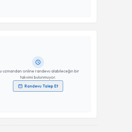
 ve kişisel verilerimin belirtilen kapsamda
esini kabul ediyorum.
akvimi Talebi
Takvim Talebini Gönder
 Begüm Cavak
için randevu takvimi talebi oluşturun.
andan randevu almanız için bir takvim
ında e-posta ile bilgilendireceğiz.
resiniz
u uzmandan online randevu alabileceğin bir
takvimi bulunmuyor.
Randevu Talep Et
 verilerimin işlenmesine ilişkin
Aydınlatma Metni
'ni
 ve kişisel verilerimin belirtilen kapsamda
esini kabul ediyorum.
Takvim Talebini Gönder
akvimi Talebi