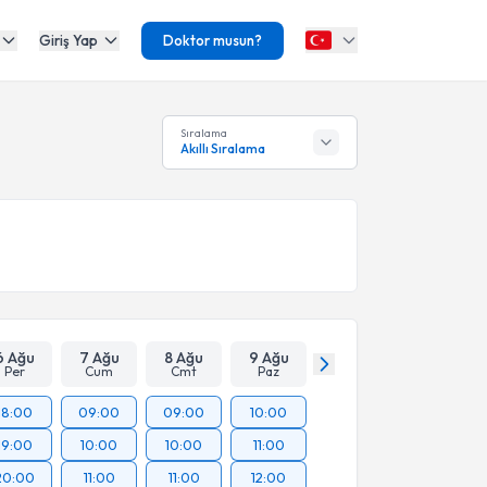
Giriş Yap
Doktor musun?
Sıralama
Akıllı Sıralama
6 Ağu
7 Ağu
8 Ağu
9 Ağu
Per
Cum
Cmt
Paz
18:00
09:00
09:00
10:00
19:00
10:00
10:00
11:00
20:00
11:00
11:00
12:00