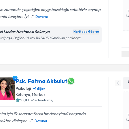
un zamandır yaşadığım kaygı bozukluğu sebebiyle zeynep
ka
mla tanıştım. İyi...
Devamı
el Medar Hastanesi Sakarya
Haritada Göster
alpaşa, Bağlar Cd. No:116 54050 Serdivan / Sakarya
Psk. Fatma Akbulut
Psikoloji
+
1
diğer
Kütahya
, Merkez
5
(
11
Değerlendirme)
im için ilk seansta farklı bir deneyimdi karşımda
ka
ekten dinleyen...
Devamı