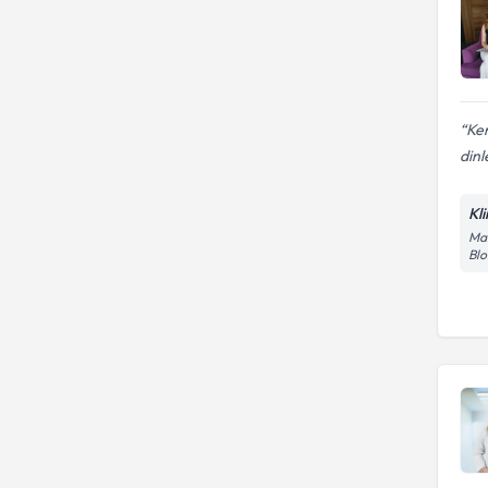
Ken
dinle
Kl
Mar
Blo