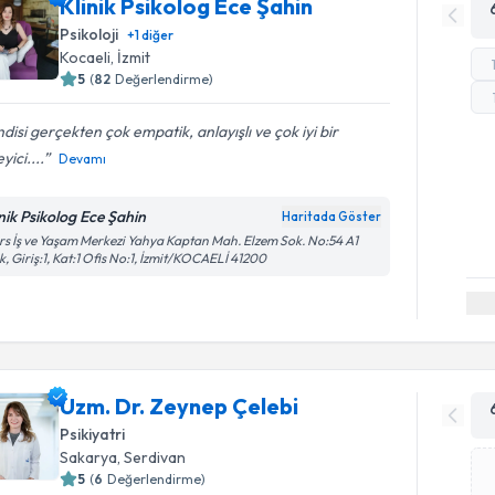
Klinik Psikolog Ece Şahin
Psikoloji
+
1
diğer
Kocaeli
, İzmit
5
(
82
Değerlendirme)
disi gerçekten çok empatik, anlayışlı ve çok iyi bir
yici....
Devamı
inik Psikolog Ece Şahin
Haritada Göster
s İş ve Yaşam Merkezi Yahya Kaptan Mah. Elzem Sok. No:54 A1
k, Giriş:1, Kat:1 Ofis No:1, İzmit/KOCAELİ 41200
Uzm. Dr. Zeynep Çelebi
Psikiyatri
Sakarya
, Serdivan
5
(
6
Değerlendirme)