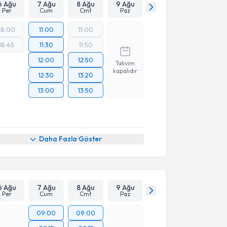
6 Ağu
7 Ağu
8 Ağu
9 Ağu
Per
Cum
Cmt
Paz
18:00
11:00
11:00
18:45
11:30
11:50
12:00
12:50
Takvim
kapalıdır
12:30
13:20
13:00
13:50
Daha Fazla Göster
6 Ağu
7 Ağu
8 Ağu
9 Ağu
Per
Cum
Cmt
Paz
09:00
09:00