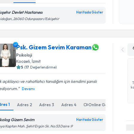
Kişisel
kışehır Devlet Hastanesı
Haritada Göster
okudum
idoğan, 26060 Odunpazarı/Eskişehir
işlenm
Psk. Gizem Sevim Karaman
Psikoloji
Kocaeli
, İzmit
5
(
17
Değerlendirme)
 açıklayıcı ve rahatlatıcı tanıdığım için kendimi şanslı
ka
sediyorum.
Devamı
dres
1
Adres
2
Adres
3
Adres
4
Online Görüşme
ikolog Gizem Sevim
Haritada Göster
ya Kaptan Mah. Şehit Ergün Sk. No:53 Daire :9