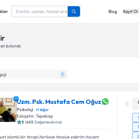
ikler
Blog
Kayıt Ol
ir
man bulundu
goji
1
Uzm. Psk. Mustafa Cem Oğuz
Psikoloji
+
1
diğer
Eskişehir
, Tepebaşı
5
(
465
Değerlendirme)
et olumlu bir terapi herkese tavsiye ederim hocam