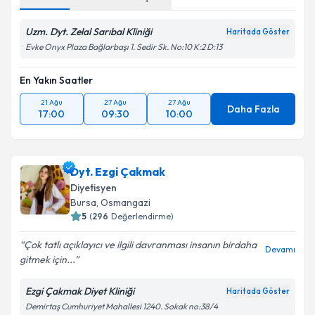
Uzm. Dyt. Zelal Sarıbal Kliniği
Haritada Göster
Evke Onyx Plaza Bağlarbaşı 1. Sedir Sk. No:10 K:2 D:13
En Yakın Saatler
21 Ağu
27 Ağu
27 Ağu
Daha Fazla
17:00
09:30
10:00
Dyt. Ezgi Çakmak
Diyetisyen
Bursa
, Osmangazi
5
(
296
Değerlendirme)
Çok tatlı açıklayıcı ve ilgili davranması insanın birdaha
Devamı
gitmek için...
Ezgi Çakmak Diyet Kliniği
Haritada Göster
Demirtaş Cumhuriyet Mahallesi 1240. Sokak no:38/4