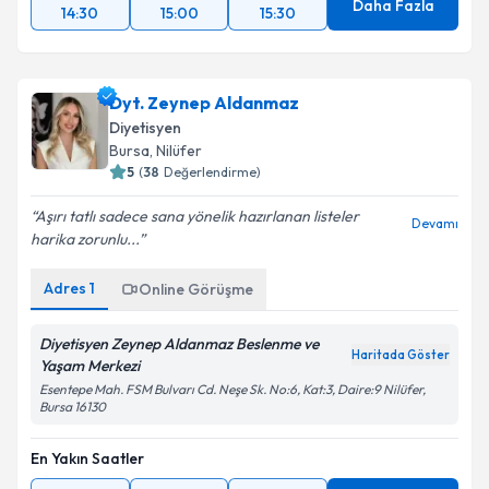
Daha Fazla
14:30
15:00
15:30
Dyt. Zeynep Aldanmaz
Diyetisyen
Bursa
, Nilüfer
5
(
38
Değerlendirme)
Aşırı tatlı sadece sana yönelik hazırlanan listeler
Devamı
harika zorunlu...
Adres
1
Online Görüşme
Diyetisyen Zeynep Aldanmaz Beslenme ve
Haritada Göster
Yaşam Merkezi
Esentepe Mah. FSM Bulvarı Cd. Neşe Sk. No:6, Kat:3, Daire:9 Nilüfer,
Bursa 16130
En Yakın Saatler