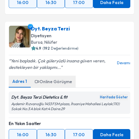
16:00
16:30
17:00
Daha Fazla
Dyt. Beyza Terzi
Diyetisyen
Bursa
, Nilüfer
4.9
(
192
Değerlendirme)
Yeni başladık. Çok güleryüzlü insana güven veren,
Devamı
destekleyen bir yaklaşımı...
Adres
1
Online Görüşme
Dyt. Beyza Terzi Dietetics & fit
Haritada Göster
Aydemir Rızvanoğlu 1453 FSM plaza, İhsaniye Mahallesi Leylak(110)
Sokak No:3 A blok Kat:4 Daire:29
En Yakın Saatler
16:00
16:30
17:00
Daha Fazla