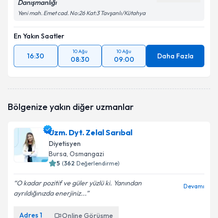
Danışmanlığı
Yeni mah. Emet cad. No:26 Kat:3 Tavşanlı/Kütahya
En Yakın Saatler
10 Ağu
10 Ağu
16:30
Daha Fazla
08:30
09:00
Bölgenize yakın diğer uzmanlar
Uzm. Dyt. Zelal Sarıbal
Diyetisyen
Bursa
, Osmangazi
5
(
362
Değerlendirme)
O kadar pozitif ve güler yüzlü ki. Yanından
Devamı
ayrıldığınızda enerjiniz...
Adres
1
Online Görüşme