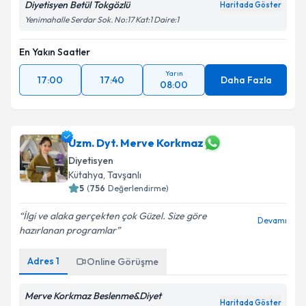
Diyetisyen Betül Tokgözlü
Haritada Göster
Yenimahalle Serdar Sok. No:17 Kat:1 Daire:1
En Yakın Saatler
Yarın
17:00
17:40
Daha Fazla
08:00
Uzm. Dyt. Merve Korkmaz
Diyetisyen
Kütahya
, Tavşanlı
5
(
756
Değerlendirme)
İlgi ve alaka gerçekten çok Güzel. Size göre
Devamı
hazırlanan programlar
Adres
1
Online Görüşme
Merve Korkmaz Beslenme&Diyet
Haritada Göster