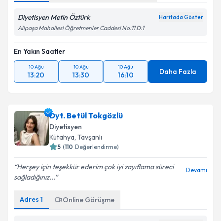
Diyetisyen Metin Öztürk
Haritada Göster
Alipaşa Mahallesi Öğretmenler Caddesi No:11 D:1
En Yakın Saatler
10 Ağu
10 Ağu
10 Ağu
Daha Fazla
13:20
13:30
16:10
Dyt. Betül Tokgözlü
Diyetisyen
Kütahya
, Tavşanlı
5
(
110
Değerlendirme)
Herşey için teşekkür ederim çok iyi zayıflama süreci
Devamı
sağladığınız...
Adres
1
Online Görüşme