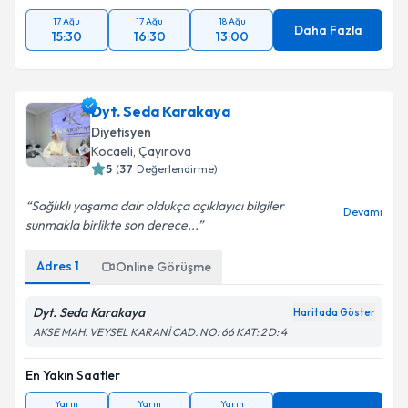
17 Ağu
17 Ağu
18 Ağu
Daha Fazla
15:30
16:30
13:00
Dyt. Seda Karakaya
Diyetisyen
Kocaeli
, Çayırova
5
(
37
Değerlendirme)
Sağlıklı yaşama dair oldukça açıklayıcı bilgiler
Devamı
sunmakla birlikte son derece...
Adres
1
Online Görüşme
Dyt. Seda Karakaya
Haritada Göster
AKSE MAH. VEYSEL KARANİ CAD. NO: 66 KAT: 2 D: 4
En Yakın Saatler
Yarın
Yarın
Yarın