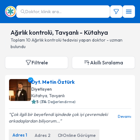
Doktor, klinik ara...
Ağırlık kontrolü, Tavşanlı - Kütahya
Toplam
10
Ağırlık kontrolü
tedavisi yapan doktor - uzman
bulundu
Filtrele
Akıllı Sıralama
Dyt. Metin Öztürk
Diyetisyen
Kütahya
, Tavşanlı
5
(
314
Değerlendirme)
Çok ilgili bir beyefendi işindede çok iyi çevremdeki
Devamı
arkadaşlardan biliyorum...
Adres
1
Adres
2
Online Görüşme