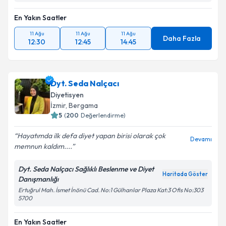
En Yakın Saatler
11 Ağu
11 Ağu
11 Ağu
Daha Fazla
12:30
12:45
14:45
Dyt. Seda Nalçacı
Diyetisyen
İzmir
, Bergama
5
(
200
Değerlendirme)
Hayatımda ilk defa diyet yapan birisi olarak çok
Devamı
memnun kaldım....
Dyt. Seda Nalçacı Sağlıklı Beslenme ve Diyet
Haritada Göster
Danışmanlığı
Ertuğrul Mah. İsmet İnönü Cad. No:1 Gülhanlar Plaza Kat:3 Ofis No:303
5700
En Yakın Saatler