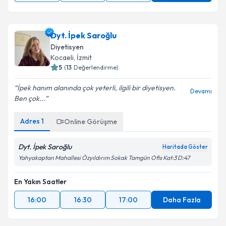
Dyt. İpek Saroğlu
Diyetisyen
Kocaeli
, İzmit
5
(
13
Değerlendirme)
İpek hanım alanında çok yeterli, ilgili bir diyetisyen.
Devamı
Ben çok...
Adres
1
Online Görüşme
Dyt. İpek Saroğlu
Haritada Göster
Yahyakaptan Mahallesi Özyıldırım Sokak Tamgün Ofis Kat:3 D:47
En Yakın Saatler
16:00
16:30
17:00
Daha Fazla