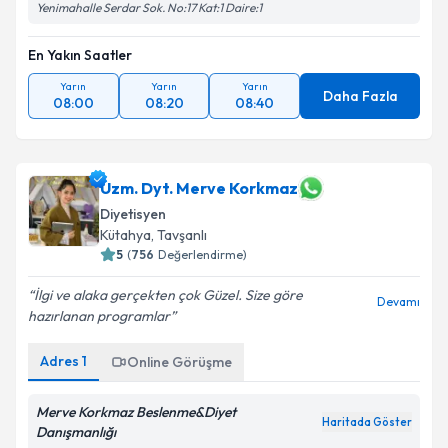
Yenimahalle Serdar Sok. No:17 Kat:1 Daire:1
En Yakın Saatler
Yarın
Yarın
Yarın
Daha Fazla
08:00
08:20
08:40
Uzm. Dyt. Merve Korkmaz
Diyetisyen
Kütahya
, Tavşanlı
5
(
756
Değerlendirme)
İlgi ve alaka gerçekten çok Güzel. Size göre
Devamı
hazırlanan programlar
Adres
1
Online Görüşme
Merve Korkmaz Beslenme&Diyet
Haritada Göster
Danışmanlığı