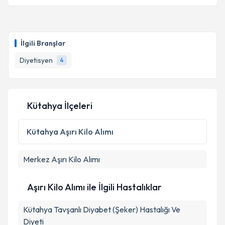
Dyt. Semiha Sarı
için randevu takvimi talebi
oluşturun. Size bu uzmandan randevu almanız için bir
İlgili Branşlar
takvim hazırlandığında e-posta ile bilgilendireceğiz.
Diyetisyen
4
E-posta Adresiniz
Kütahya İlçeleri
Kişisel verilerimin işlenmesine ilişkin
Aydınlatma
Metni
'ni okudum ve kişisel verilerimin belirtilen
Kütahya
Aşırı Kilo Alımı
kapsamda işlenmesini kabul ediyorum.
Merkez
Aşırı Kilo Alımı
Takvim Talebini Gönder
Aşırı Kilo Alımı ile İlgili Hastalıklar
Kütahya Tavşanlı Diyabet (Şeker) Hastalığı Ve
Diyeti