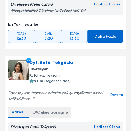
Diyetisyen Metin Öztürk
Haritada Göster
Alipaşa Mahallesi Öğretmenler Caddesi No:11 D:1
En Yakın Saatler
10 Ağu
10 Ağu
10 Ağu
Daha Fazla
12:30
13:20
13:30
Dyt. Betül Tokgözlü
Diyetisyen
Kütahya
, Tavşanlı
5
(
110
Değerlendirme)
Herşey için teşekkür ederim çok iyi zayıflama süreci
Devamı
sağladığınız...
Adres
1
Online Görüşme
Diyetisyen Betül Tokgözlü
Haritada Göster