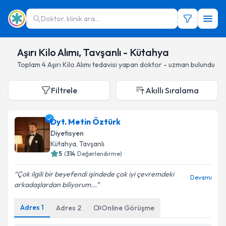
Doktor, klinik ara...
Aşırı Kilo Alımı, Tavşanlı - Kütahya
Toplam
4
Aşırı Kilo Alımı
tedavisi yapan doktor - uzman bulundu
Filtrele
Akıllı Sıralama
Dyt. Metin Öztürk
Diyetisyen
Kütahya
, Tavşanlı
5
(
314
Değerlendirme)
Çok ilgili bir beyefendi işindede çok iyi çevremdeki
Devamı
arkadaşlardan biliyorum...
Adres
1
Adres
2
Online Görüşme