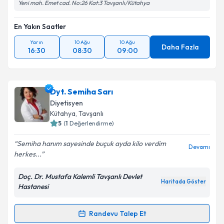
Yeni mah. Emet cad. No:26 Kat:3 Tavşanlı/Kütahya
En Yakın Saatler
Yarın
10 Ağu
10 Ağu
Daha Fazla
16:30
08:30
09:00
Dyt. Semiha Sarı
Diyetisyen
Kütahya
, Tavşanlı
5
(
1
Değerlendirme)
Semiha hanım sayesinde buçuk ayda kilo verdim
Devamı
herkes...
Doç. Dr. Mustafa Kalemli Tavşanlı Devlet
Haritada Göster
Hastanesi
Randevu Talep Et
Randevu Takvimi Talebi