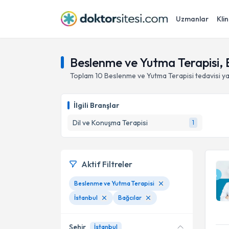
Uzmanlar
Klin
Beslenme ve Yutma Terapisi, B
Toplam
10
Beslenme ve Yutma Terapisi
tedavisi y
İlgili Branşlar
Dil ve Konuşma Terapisi
1
Aktif Filtreler
Beslenme ve Yutma Terapisi
İstanbul
Bağcılar
Şehir
İstanbul