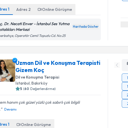
dres
1
Adres
2
Online Görüşme
ç. Dr. Necati Enver - İstanbul Ses Yutma
Haritada Göster
stalıkları Merkezi
erbahçe, Operatör Cemil Topuzlu Cd. No:25
Uzman Dil ve Konuşma Terapisti
Gizem Koç
Dil ve Konuşma Terapisi
İstanbul
, Bakırköy
5
(
60
Değerlendirme)
em hanım çok güzel yüzlü çok sabırlı çok bilgili
.
Devamı
dres
1
Online Görüşme