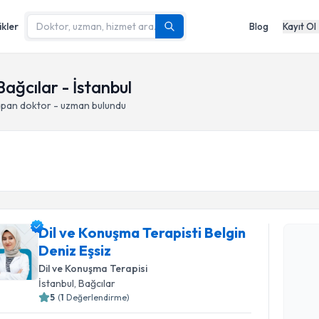
ikler
Blog
Kayıt Ol
ağcılar - İstanbul
apan doktor - uzman bulundu
Randevu T
Dil ve Konuşma Terapisti Belgin
Deniz Eşsiz
Dil ve Kon
takvimi tal
Dil ve Konuşma Terapisi
bir takvim 
İstanbul
, Bağcılar
5
(
1
Değerlendirme)
E-posta Ad