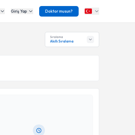
Giriş Yap
Doktor musun?
Sıralama
Akıllı Sıralama
akvimi Talebi
uşma Terapisti Belgin Deniz Eşsiz
için randevu
ebi oluşturun. Size bu uzmandan randevu almanız için
hazırlandığında e-posta ile bilgilendireceğiz.
resiniz