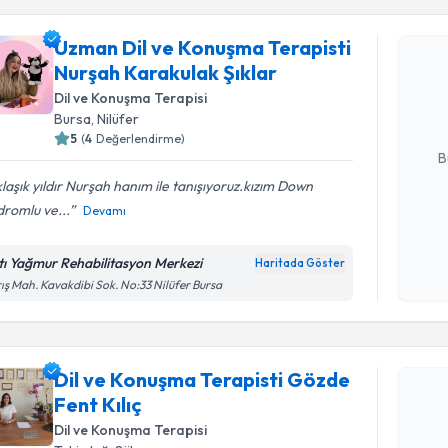
Uzman Dil
Uzman Dil ve Konuşma Terapisti
için randev
Nurşah Karakulak Şıklar
almanız içi
Dil ve Konuşma Terapisi
bilgilendire
Bursa
, Nilüfer
5
(
4
Değerlendirme)
E-posta Ad
B
laşık yıldır Nurşah hanım ile tanışıyoruz.kızım Down
romlu ve...
Devamı
Kişisel
okudum
tı Yağmur Rehabilitasyon Merkezi
Haritada Göster
işlenm
ış Mah. Kavakdibi Sok. No:33 Nilüfer Bursa
Randevu T
Dil ve Konuşma Terapisti Gözde
Dil ve Kon
takvimi tal
Fent Kılıç
bir takvim 
Dil ve Konuşma Terapisi