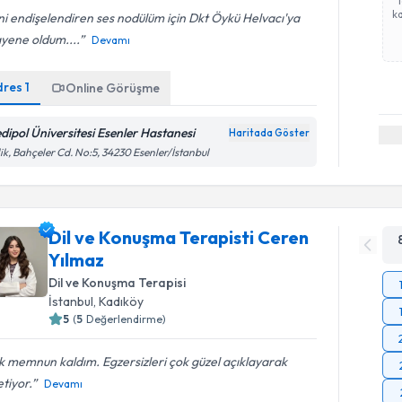
ka
i endişelendiren ses nodülüm için Dkt Öykü Helvacı'ya
yene oldum....
Devamı
dres
1
Online Görüşme
dipol Üniversitesi Esenler Hastanesi
Haritada Göster
lik, Bahçeler Cd. No:5, 34230 Esenler/İstanbul
Dil ve Konuşma Terapisti Ceren
Yılmaz
Dil ve Konuşma Terapisi
İstanbul
, Kadıköy
5
(
5
Değerlendirme)
 memnun kaldım. Egzersizleri çok güzel açıklayarak
tiyor.
Devamı