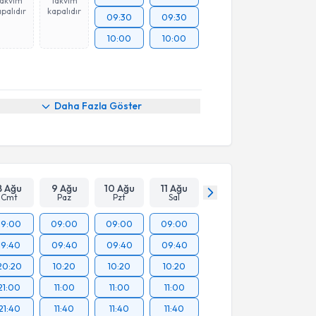
Takvim
Takvim
palıdır
kapalıdır
09:30
09:30
10:00
10:00
Daha Fazla Göster
8 Ağu
9 Ağu
10 Ağu
11 Ağu
Cmt
Paz
Pzt
Sal
19:00
09:00
09:00
09:00
19:40
09:40
09:40
09:40
20:20
10:20
10:20
10:20
21:00
11:00
11:00
11:00
21:40
11:40
11:40
11:40