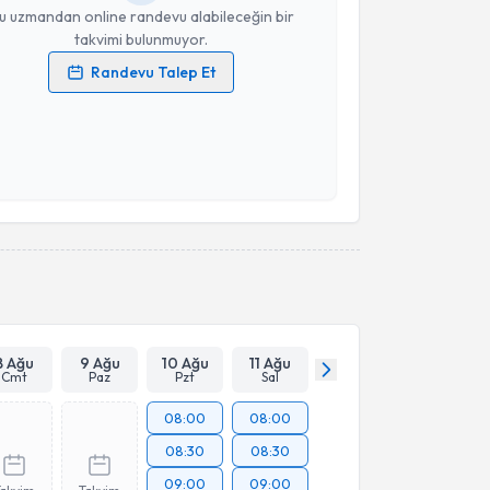
u uzmandan online randevu alabileceğin bir
takvimi bulunmuyor.
Randevu Talep Et
 verilerimin işlenmesine ilişkin
Aydınlatma Metni
'ni
 ve kişisel verilerimin belirtilen kapsamda
esini kabul ediyorum.
Takvim Talebini Gönder
8 Ağu
9 Ağu
10 Ağu
11 Ağu
Cmt
Paz
Pzt
Sal
08:00
08:00
08:30
08:30
09:00
09:00