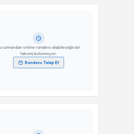
Takvim Talebini Gönder
 ve Konuşma Terapisti Nurşah Karakulak Şıklar
u takvimi talebi oluşturun. Size bu uzmandan randevu
n bir takvim hazırlandığında e-posta ile
ceğiz.
resiniz
u uzmandan online randevu alabileceğin bir
takvimi bulunmuyor.
Randevu Talep Et
 verilerimin işlenmesine ilişkin
Aydınlatma Metni
'ni
 ve kişisel verilerimin belirtilen kapsamda
esini kabul ediyorum.
akvimi Talebi
Takvim Talebini Gönder
uşma Terapisti Gözde Fent Kılıç
için randevu
ebi oluşturun. Size bu uzmandan randevu almanız için
hazırlandığında e-posta ile bilgilendireceğiz.