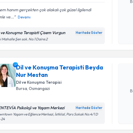
B
em hanım gerçekten çok alakalı çok güzel ilgilendi
mle ve...
Devamı
Kişisel
okudum
l ve Konuşma Terapisti Çisem Vurgun
Haritada Göster
işlenm
Randevu T
i Mahalle Şen sok. No:1 Daire:2
Dil ve Ko
takvimi tal
Dil ve Konuşma Terapisti Beyda
bir takvim 
Nur Mestan
Dil ve Konuşma Terapisi
E-posta Ad
Bursa
, Osmangazi
B
NTEVİA Psikoloji ve Yaşam Merkezi
Haritada Göster
Kişisel
ntown Yaşam ve Eğlence Merkezi, İstiklal, Pars Sokak No:4/1 D
okudum
-24
işlenm
Randevu T