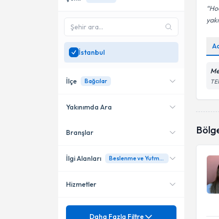
Hoc
yakı
A
İstanbul
Me
İlçe
Bağcılar
TE
Yakınımda Ara
Bölg
Branşlar
Konumuma yakın uzmanları
Ataşehir
göster
Bağcılar
İlgi Alanları
Beslenme ve Yutma Terapisi
Bahçelievler
Hizmetler
Dil ve Konuşma Terapisi
Bakırköy
Mezuniyet
Afazi
Daha Fazla Filtre
Esenler