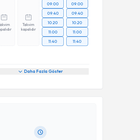
09:00
09:00
09:40
09:40
10:20
10:20
Takvim
Takvim
palıdır
kapalıdır
11:00
11:00
11:40
11:40
Daha Fazla Göster
akvimi Talebi
nuşma Terapisti Çisem Vurgun
için randevu takvimi
turun. Size bu uzmandan randevu almanız için bir
rlandığında e-posta ile bilgilendireceğiz.
resiniz