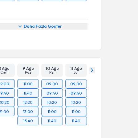
Daha Fazla Göster
8 Ağu
9 Ağu
10 Ağu
11 Ağu
Cmt
Paz
Pzt
Sal
19:00
11:00
09:00
09:00
19:40
11:40
09:40
09:40
20:20
12:20
10:20
10:20
21:00
13:00
11:00
11:00
13:40
11:40
11:40