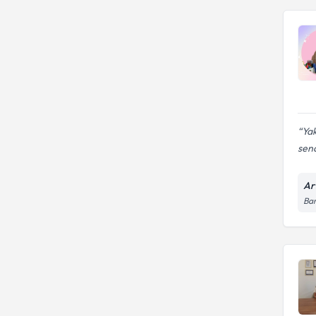
Yak
send
Ar
Bar