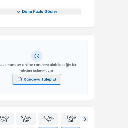
Daha Fazla Göster
akvimi Talebi
 ve Konuşma Terapisti Anuş Tahmincioğlu
için
vimi talebi oluşturun. Size bu uzmandan randevu
n bir takvim hazırlandığında e-posta ile
ceğiz.
resiniz
u uzmandan online randevu alabileceğin bir
takvimi bulunmuyor.
Randevu Talep Et
 verilerimin işlenmesine ilişkin
Aydınlatma Metni
'ni
 ve kişisel verilerimin belirtilen kapsamda
esini kabul ediyorum.
Takvim Talebini Gönder
8 Ağu
9 Ağu
10 Ağu
11 Ağu
Cmt
Paz
Pzt
Sal