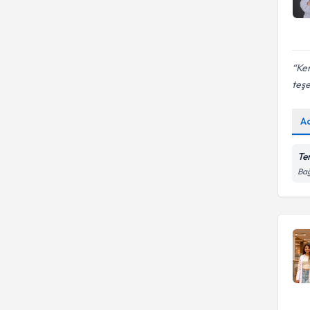
Ken
teş
A
Te
Bağ