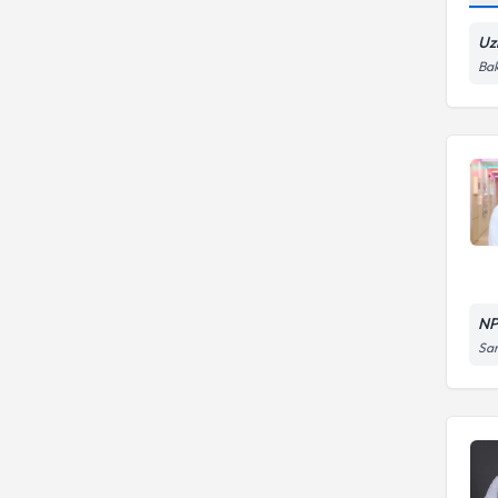
Uz
Bak
NP
Sar