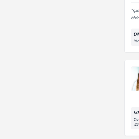
Çis
bizi
Di
Yen
ME
Dow
:23