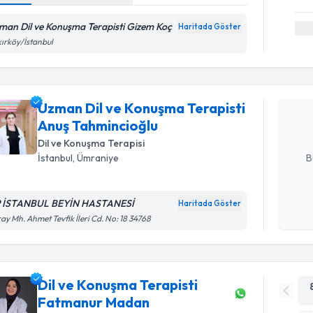
man Dil ve Konuşma Terapisti Gizem Koç
Haritada Göster
Randevu T
ırköy/İstanbul
Uzman Dil
randevu tak
almanız içi
Uzman Dil ve Konuşma Terapisti
bilgilendire
Anuş Tahmincioğlu
Dil ve Konuşma Terapisi
E-posta Ad
B
İstanbul
, Ümraniye
 İSTANBUL BEYİN HASTANESİ
Haritada Göster
Kişisel
ay Mh. Ahmet Tevfik İleri Cd. No: 18 34768
okudum
işlenm
Dil ve Konuşma Terapisti
Fatmanur Madan