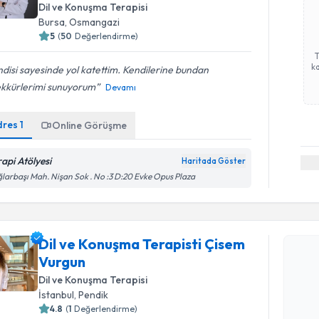
Dil ve Konuşma Terapisi
Bursa
, Osmangazi
5
(
50
Değerlendirme)
ka
disi sayesinde yol katettim. Kendilerine bundan
ekkürlerimi sunuyorum
Devamı
dres
1
Online Görüşme
rapi Atölyesi
Haritada Göster
larbaşı Mah. Nişan Sok . No :3 D:20 Evke Opus Plaza
Randevu T
Dil ve Konuşma Terapisti Çisem
Dil ve Ko
Vurgun
talebi oluş
takvim hazı
Dil ve Konuşma Terapisi
İstanbul
, Pendik
E-posta Ad
4.8
(
1
Değerlendirme)