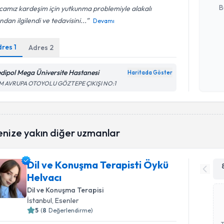
B
amız kardeşim için yutkunma problemiyle alakalı
ndan ilgilendi ve tedavisini...
Devamı
Kişisel
dres
1
Adres
2
okudum
işlenm
dipol Mega Üniversite Hastanesi
Haritada Göster
M AVRUPA OTOYOLU GÖZTEPE ÇIKIŞI NO:1
enize yakın diğer uzmanlar
Dil ve Konuşma Terapisti Öykü
Helvacı
Dil ve Konuşma Terapisi
İstanbul
, Esenler
5
(
8
Değerlendirme)