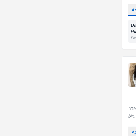
A
Do
Ha
Fen
Giz
bir..
A