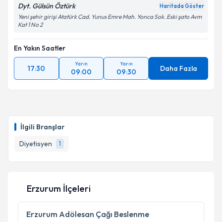
Dyt. Gülsün Öztürk
Haritada Göster
Yeni şehir girişi Atatürk Cad. Yunus Emre Mah. Yonca Sok. Eski şato Avm
Kat 1 No 2
En Yakın Saatler
Yarın
Yarın
17:30
Daha Fazla
09:00
09:30
İlgili Branşlar
Diyetisyen
1
Erzurum İlçeleri
Erzurum
Adölesan Çağı Beslenme