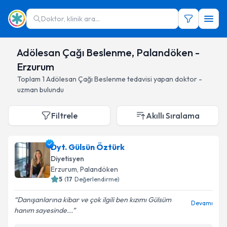
Doktor, klinik ara...
Adölesan Çağı Beslenme, Palandöken -
Erzurum
Toplam
1
Adölesan Çağı Beslenme
tedavisi yapan doktor -
uzman bulundu
Filtrele
Akıllı Sıralama
Dyt. Gülsün Öztürk
Diyetisyen
Erzurum
, Palandöken
5
(
17
Değerlendirme)
Danışanlarına kibar ve çok ilgili ben kızımı Gülsüm
Devamı
hanım sayesinde...