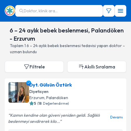
Doktor, klinik ara...
6 – 24 aylık bebek beslenmesi, Palandöken
- Erzurum
Toplam
1
6 – 24 aylık bebek beslenmesi
tedavisi yapan doktor -
uzman bulundu
Filtrele
Akıllı Sıralama
Dyt. Gülsün Öztürk
Diyetisyen
Erzurum
, Palandöken
5
(
18
Değerlendirme)
Kızımın kendine olan güveni yeniden geldi. Sağlıklı
Devamı
beslenmeyi sevdirerek kilo...