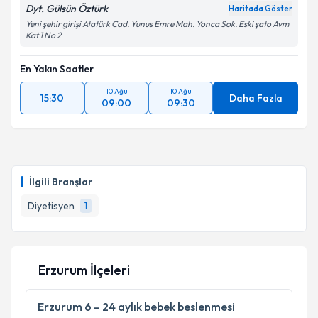
Dyt. Gülsün Öztürk
Haritada Göster
Yeni şehir girişi Atatürk Cad. Yunus Emre Mah. Yonca Sok. Eski şato Avm
Kat 1 No 2
En Yakın Saatler
10 Ağu
10 Ağu
15:30
Daha Fazla
09:00
09:30
İlgili Branşlar
Diyetisyen
1
Erzurum İlçeleri
Erzurum
6 – 24 aylık bebek beslenmesi