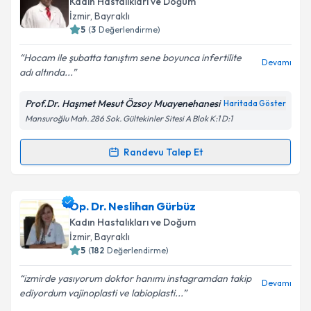
Kadın Hastalıkları ve Doğum
E-posta Adresiniz
İzmir
, Bayraklı
5
(
3
Değerlendirme)
Hocam ile şubatta tanıştım sene boyunca infertilite
Devamı
adı altında...
Kişisel verilerimin işlenmesine ilişkin
Aydınlatma
Metni
'ni okudum ve kişisel verilerimin belirtilen
Prof.Dr. Haşmet Mesut Özsoy Muayenehanesi
Haritada Göster
kapsamda işlenmesini kabul ediyorum.
Mansuroğlu Mah. 286 Sok. Gültekinler Sitesi A Blok K:1 D:1
Takvim Talebini Gönder
Randevu Talep Et
Randevu Takvimi Talebi
Prof. Dr. Haşmet Mesut Özsoy
için randevu takvimi
Op. Dr. Neslihan Gürbüz
talebi oluşturun. Size bu uzmandan randevu almanız
Kadın Hastalıkları ve Doğum
için bir takvim hazırlandığında e-posta ile
İzmir
, Bayraklı
bilgilendireceğiz.
5
(
182
Değerlendirme)
E-posta Adresiniz
izmirde yasıyorum doktor hanımı instagramdan takip
Devamı
ediyordum vajinoplasti ve labioplasti...