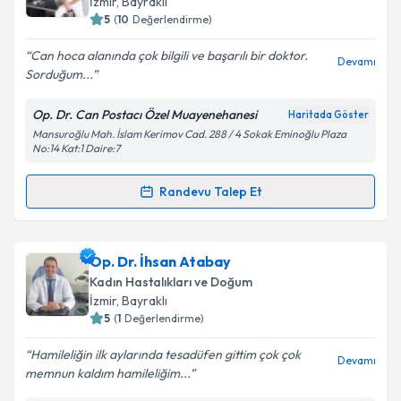
İzmir
, Bayraklı
5
(
10
Değerlendirme)
E-posta Adresiniz
Can hoca alanında çok bilgili ve başarılı bir doktor.
Devamı
Sorduğum...
Op. Dr. Can Postacı Özel Muayenehanesi
Haritada Göster
Kişisel verilerimin işlenmesine ilişkin
Aydınlatma
Mansuroğlu Mah. İslam Kerimov Cad. 288 / 4 Sokak Eminoğlu Plaza
Metni
'ni okudum ve kişisel verilerimin belirtilen
No:14 Kat:1 Daire:7
kapsamda işlenmesini kabul ediyorum.
Randevu Talep Et
Randevu Takvimi Talebi
Takvim Talebini Gönder
Op. Dr. Can Postacı
için randevu takvimi talebi
Op. Dr. İhsan Atabay
oluşturun. Size bu uzmandan randevu almanız için bir
Kadın Hastalıkları ve Doğum
takvim hazırlandığında e-posta ile bilgilendireceğiz.
İzmir
, Bayraklı
5
(
1
Değerlendirme)
E-posta Adresiniz
Hamileliğin ilk aylarında tesadüfen gittim çok çok
Devamı
memnun kaldım hamileliğim...