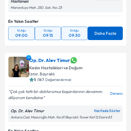
Hastanesi
Manavkuyu Mah. 250. Sok. No: 23
En Yakın Saatler
10 Ağu
10 Ağu
10 Ağu
Daha Fazla
09:00
09:15
09:30
Op. Dr. Alev Timur
Kadın Hastalıkları ve Doğum
İzmir
, Bayraklı
5
(
167
Değerlendirme)
Çok çok tatlı bir doktorumuz başarılarının devamını
Devamı
diliyorum kendisine
Op. Dr. Alev Timur
Haritada Göster
Ankara Cad. Masuroğlu Mah. No:81 Bayraklı Tower Kat 12 Daire 83