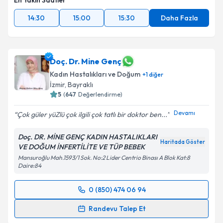
En Yakın Saatler
14:30
15:00
15:30
Daha Fazla
Doç. Dr. Mine Genç
Kadın Hastalıkları ve Doğum
+
1
diğer
İzmir
, Bayraklı
5
(
647
Değerlendirme)
Devamı
Çok güler yüZlü çok ilgili çok tatlı bir doktor ben...
Doç. DR. MİNE GENÇ KADIN HASTALIKLARI
Haritada Göster
VE DOĞUM İNFERTİLİTE VE TÜP BEBEK
Mansuroğlu Mah.1593/1 Sok. No:2 Lider Centrio Binası A Blok Kat:8
Daire:84
0 (850) 474 06 94
Randevu Takvimi Talebi
Randevu Talep Et