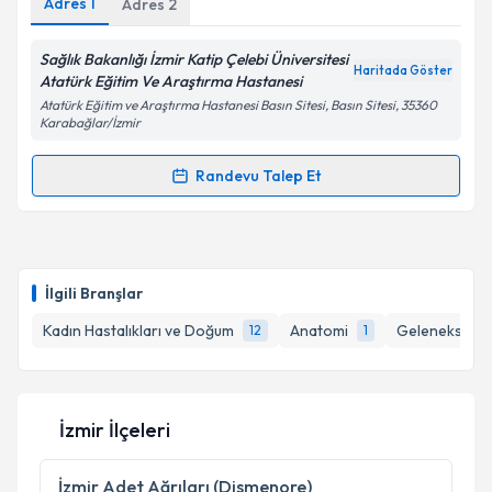
Adres
1
Adres
2
Kişisel verilerimin işlenmesine ilişkin
Aydınlatma
Metni
'ni okudum ve kişisel verilerimin belirtilen
kapsamda işlenmesini kabul ediyorum.
Sağlık Bakanlığı İzmir Katip Çelebi Üniversitesi
Haritada Göster
Atatürk Eğitim Ve Araştırma Hastanesi
Atatürk Eğitim ve Araştırma Hastanesi Basın Sitesi, Basın Sitesi, 35360
Takvim Talebini Gönder
Karabağlar/İzmir
Randevu Talep Et
Randevu Takvimi Talebi
Prof. Dr. Abdullah Taşyurt
için randevu takvimi
talebi oluşturun. Size bu uzmandan randevu almanız
İlgili Branşlar
için bir takvim hazırlandığında e-posta ile
bilgilendireceğiz.
Kadın Hastalıkları ve Doğum
Anatomi
Geleneksel ve
12
1
E-posta Adresiniz
İzmir İlçeleri
Kişisel verilerimin işlenmesine ilişkin
Aydınlatma
İzmir
Adet Ağrıları (Dismenore)