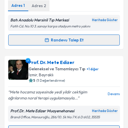
Adres
1
Adres
2
Kişisel verilerimin işlenmesine ilişkin
Aydınlatma
Metni
'ni okudum ve kişisel verilerimin belirtilen
Batı Anadolu Mersinli Tıp Merkezi
Haritada Göster
kapsamda işlenmesini kabul ediyorum.
Fatih Cd. No:10 3. sanayi karşısı stadyum metro yakını
Randevu Talep Et
Takvim Talebini Gönder
Randevu Takvimi Talebi
Op. Dr. Neslihan Gürbüz
için randevu takvimi talebi
Prof. Dr. Mete Edizer
oluşturun. Size bu uzmandan randevu almanız için bir
Geleneksel ve Tamamlayıcı Tıp
+
1
diğer
takvim hazırlandığında e-posta ile bilgilendireceğiz.
İzmir
, Bayraklı
5
(
1
Değerlendirme)
E-posta Adresiniz
Mete hocamız sayesinde yedi yildir cektigim
Devamı
ağrılarıma noral terapi uygulamasıyla...
Prof.Dr. Mete Edizer Muayenehanesi
Haritada Göster
Kişisel verilerimin işlenmesine ilişkin
Aydınlatma
Brand Office, Mansuroğlu, 286/10. Sk No:7 K:6 D:602, 35535
Metni
'ni okudum ve kişisel verilerimin belirtilen
kapsamda işlenmesini kabul ediyorum.