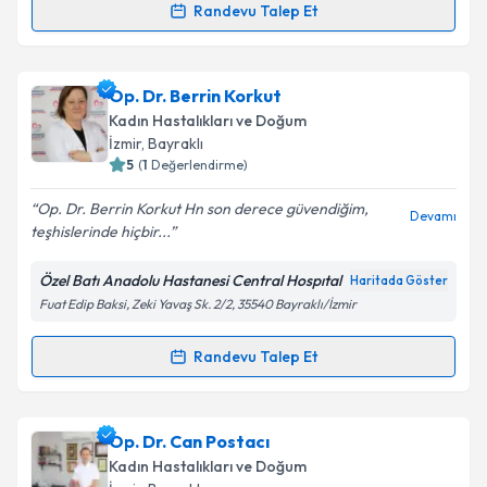
Randevu Talep Et
Randevu Takvimi Talebi
Takvim Talebini Gönder
Prof. Dr. Mete Edizer
için randevu takvimi talebi
Op. Dr. Berrin Korkut
oluşturun. Size bu uzmandan randevu almanız için bir
Kadın Hastalıkları ve Doğum
takvim hazırlandığında e-posta ile bilgilendireceğiz.
İzmir
, Bayraklı
5
(
1
Değerlendirme)
E-posta Adresiniz
Op. Dr. Berrin Korkut Hn son derece güvendiğim,
Devamı
teşhislerinde hiçbir...
Özel Batı Anadolu Hastanesi Central Hospıtal
Haritada Göster
Kişisel verilerimin işlenmesine ilişkin
Aydınlatma
Fuat Edip Baksi, Zeki Yavaş Sk. 2/2, 35540 Bayraklı/İzmir
Metni
'ni okudum ve kişisel verilerimin belirtilen
kapsamda işlenmesini kabul ediyorum.
Randevu Talep Et
Randevu Takvimi Talebi
Takvim Talebini Gönder
Op. Dr. Berrin Korkut
için randevu takvimi talebi
Op. Dr. Can Postacı
oluşturun. Size bu uzmandan randevu almanız için bir
Kadın Hastalıkları ve Doğum
takvim hazırlandığında e-posta ile bilgilendireceğiz.