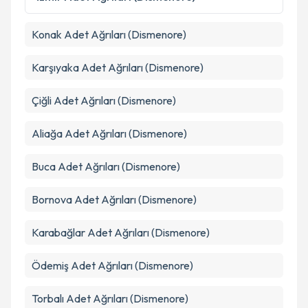
Metni
'ni okudum ve kişisel verilerimin belirtilen
kapsamda işlenmesini kabul ediyorum.
Konak
Adet Ağrıları (Dismenore)
Takvim Talebini Gönder
Karşıyaka
Adet Ağrıları (Dismenore)
Çiğli
Adet Ağrıları (Dismenore)
Aliağa
Adet Ağrıları (Dismenore)
Buca
Adet Ağrıları (Dismenore)
Bornova
Adet Ağrıları (Dismenore)
Karabağlar
Adet Ağrıları (Dismenore)
Ödemiş
Adet Ağrıları (Dismenore)
Torbalı
Adet Ağrıları (Dismenore)