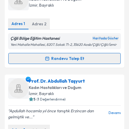
takvim hazırlandığında e-posta ile bilgilendireceğiz.
İzmir
, Bayraklı
E-posta Adresiniz
Adres
1
Adres
2
Çiğli Bölge Eğitim Hastanesi
Haritada Göster
Kişisel verilerimin işlenmesine ilişkin
Aydınlatma
Yeni Mahalle Mahallesi, 8207. Sokak 71-2, 35620 Aosb/Çiğli/Çiğli/İzmir
Metni
'ni okudum ve kişisel verilerimin belirtilen
kapsamda işlenmesini kabul ediyorum.
Randevu Talep Et
Randevu Takvimi Talebi
Takvim Talebini Gönder
Dr. Nuray Özge
için randevu takvimi talebi oluşturun.
Prof. Dr. Abdullah Taşyurt
Size bu uzmandan randevu almanız için bir takvim
Kadın Hastalıkları ve Doğum
hazırlandığında e-posta ile bilgilendireceğiz.
İzmir
, Bayraklı
5
(
1
Değerlendirme)
E-posta Adresiniz
Apdullah hocamla yıl önce tanıştık Erzincan dan
Devamı
gelmiştik ve...