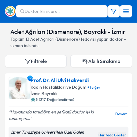
Doktor, klinik ara...
Adet Ağrıları (Dismenore), Bayraklı - İzmir
Toplam
13
Adet Ağrıları (Dismenore)
tedavisi yapan doktor -
uzman bulundu
Filtrele
Akıllı Sıralama
Prof. Dr. Ali Ulvi Hakverdi
Kadın Hastalıkları ve Doğum
+
1
diğer
İzmir
, Bayraklı
5
(
217
Değerlendirme)
Hayatımda tanıdığım en şefkatli doktor iyi ki
Devamı
tanımışım…
İzmir Tınaztepe Üniversitesi Özel Galen
Haritada Göster