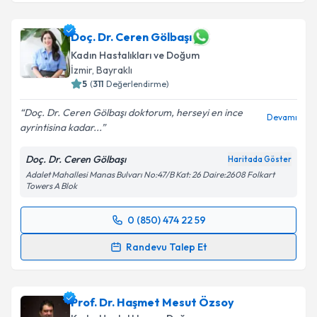
Doç. Dr. Mine Genç
için randevu takvimi talebi
oluşturun. Size bu uzmandan randevu almanız için bir
takvim hazırlandığında e-posta ile bilgilendireceğiz.
Doç. Dr. Ceren Gölbaşı
Kadın Hastalıkları ve Doğum
E-posta Adresiniz
İzmir
, Bayraklı
5
(
311
Değerlendirme)
Doç. Dr. Ceren Gölbaşı doktorum, herseyi en ince
Devamı
ayrintisina kadar...
Kişisel verilerimin işlenmesine ilişkin
Aydınlatma
Metni
'ni okudum ve kişisel verilerimin belirtilen
Doç. Dr. Ceren Gölbaşı
Haritada Göster
kapsamda işlenmesini kabul ediyorum.
Adalet Mahallesi Manas Bulvarı No:47/B Kat: 26 Daire:2608 Folkart
Towers A Blok
Takvim Talebini Gönder
0 (850) 474 22 59
Randevu Takvimi Talebi
Randevu Talep Et
Doç. Dr. Ceren Gölbaşı
için randevu takvimi talebi
oluşturun. Size bu uzmandan randevu almanız için bir
Prof. Dr. Haşmet Mesut Özsoy
takvim hazırlandığında e-posta ile bilgilendireceğiz.