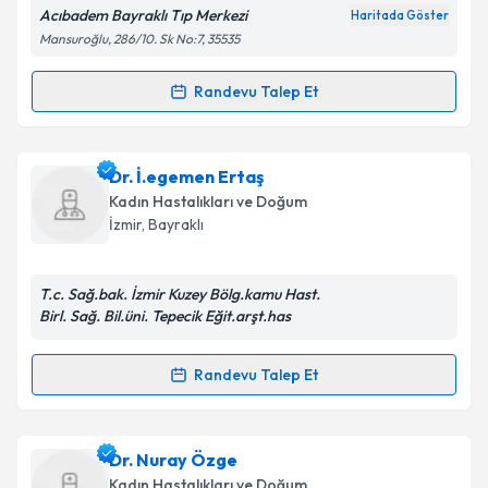
Acıbadem Bayraklı Tıp Merkezi
Haritada Göster
Kişisel verilerimin işlenmesine ilişkin
Aydınlatma
Mansuroğlu, 286/10. Sk No:7, 35535
Metni
'ni okudum ve kişisel verilerimin belirtilen
kapsamda işlenmesini kabul ediyorum.
Randevu Talep Et
Randevu Takvimi Talebi
Takvim Talebini Gönder
Op. Dr. İhsan Atabay
için randevu takvimi talebi
Dr. İ.egemen Ertaş
oluşturun. Size bu uzmandan randevu almanız için bir
Kadın Hastalıkları ve Doğum
takvim hazırlandığında e-posta ile bilgilendireceğiz.
İzmir
, Bayraklı
E-posta Adresiniz
T.c. Sağ.bak. İzmir Kuzey Bölg.kamu Hast.
Birl. Sağ. Bil.üni. Tepecik Eğit.arşt.has
Kişisel verilerimin işlenmesine ilişkin
Aydınlatma
Randevu Talep Et
Randevu Takvimi Talebi
Metni
'ni okudum ve kişisel verilerimin belirtilen
kapsamda işlenmesini kabul ediyorum.
Dr. İ.egemen Ertaş
için randevu takvimi talebi
Dr. Nuray Özge
oluşturun. Size bu uzmandan randevu almanız için bir
Takvim Talebini Gönder
Kadın Hastalıkları ve Doğum