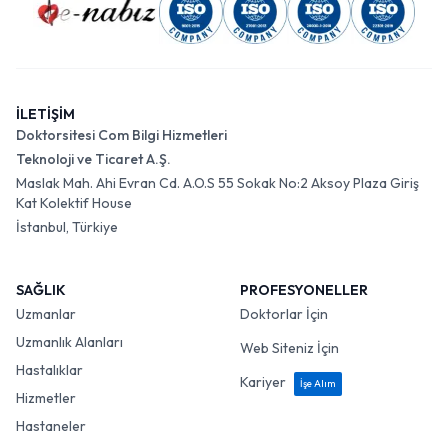
İLETİŞİM
Doktorsitesi Com Bilgi Hizmetleri
Teknoloji ve Ticaret A.Ş.
Maslak Mah. Ahi Evran Cd. A.O.S 55 Sokak No:2 Aksoy Plaza Giriş
Kat Kolektif House
İstanbul, Türkiye
SAĞLIK
PROFESYONELLER
Uzmanlar
Doktorlar İçin
Uzmanlık Alanları
Web Siteniz İçin
Hastalıklar
Kariyer
İşe Alım
Hizmetler
Hastaneler