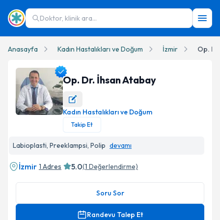
Doktor, klinik ara...
Anasayfa
Kadın Hastalıkları ve Doğum
İzmir
Op. Dr
Op. Dr. İhsan Atabay
Kadın Hastalıkları ve Doğum
Op. Dr. İhsan Atabay Profil Fotoğrafı
Takip Et
Labioplasti, Preeklampsi, Polip
devamı
İzmir
5.0
1 Adres
(
1
Değerlendirme)
Soru Sor
Randevu Talep Et