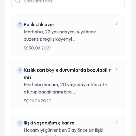
Polikistik over
Merhaba, 22 yasindayim. 4 yıl önce
düzensiz regli şikayetiyl
...
SS
30.06.2021
Kızlık zarı böyle durumlarda bozulabilir
mi?
Merhaba hocam, 20 yaşındayım klozete
oturup bacaklarımı bira
...
EÇ
24.04.2020
Ilişki yaşadığım çıkar mı
Hocam iyi günler ben 3 ay önce bir ilişki