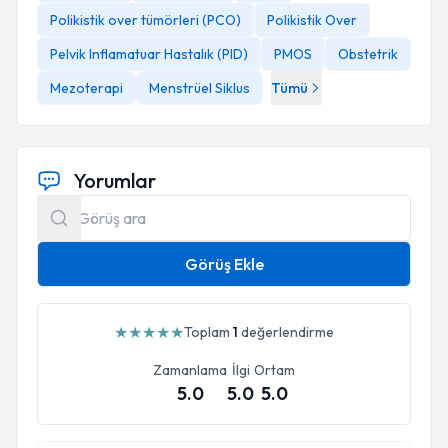
Polikistik over tümörleri (PCO)
Polikistik Over
Pelvik Inflamatuar Hastalık (PID)
PMOS
Obstetrik
Mezoterapi
Menstrüel Siklus
Tümü
Yorumlar
Görüş Ekle
★
★
★
★
★
Toplam
1
değerlendirme
Zamanlama
İlgi
Ortam
5.0
5.0
5.0