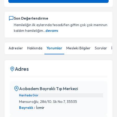
Son Değerlendirme
Hamileliğin ilk aylarında tesadüfen gittim çok çok memnun
kaldım hamileliğim...
devamı
Adresler
Hakkında
Yorumlar
Mesleki Bilgiler
Sorular
İçe
Adres
Acıbadem Bayraklı Tıp Merkezi
Haritada Gör
Mansuroğlu, 286/10. Sk No:7, 35535
Bayraklı
İzmir
/