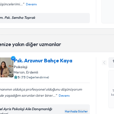
düşüncelerimi...
Devamı
Kişisel
okudum
m. Psk. Semiha Toprak
işlenm
enize yakın diğer uzmanlar
Psk. Arzunur Bahçe Kaya
Psikoloji
Mersin
, Erdemli
5
(
73
Değerlendirme)
manımın oldukça profesyonel olduğunu düşünüyorum
ka
de yaşadığım sorunları birer birer...
Devamı
l Ayris Psikoloji Aile Danışmanlığı
Haritada Göster