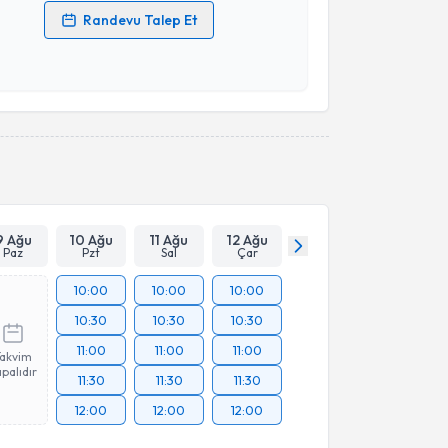
Randevu Talep Et
 verilerimin işlenmesine ilişkin
Aydınlatma Metni
'ni
 ve kişisel verilerimin belirtilen kapsamda
esini kabul ediyorum.
Takvim Talebini Gönder
9 Ağu
10 Ağu
11 Ağu
12 Ağu
Paz
Pzt
Sal
Çar
10:00
10:00
10:00
10:30
10:30
10:30
11:00
11:00
11:00
Takvim
palıdır
11:30
11:30
11:30
12:00
12:00
12:00