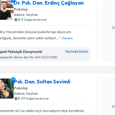
Dr. Psk. D
Dr. Psk. Dan. Erdinç Çağlayan
oluşturun. 
Psikoloji
hazırlandığ
Adana
, Seyhan
5
(
1
Değerlendirme)
E-posta Ad
B
inç Hocam'dan bireysel psikoterapi alıyorum.
rligiyla, benimle sakin sakin sohbet...
Devamı
Kişisel
okudum
pati Psikolojik Danışmanlık
Haritada Göster
işlenm
ipaşa Bul. Bahar Apt. No: 45 K:1 D:2 /01120
Randevu T
Psk. Dan. 
Psk. Dan. Sultan Sevimli
Size bu uzm
Psikoloji
hazırlandığ
Adana
, Seyhan
5
(
71
Değerlendirme)
E-posta Ad
B
 zamanlar bU ne alaka niçin buradayım diye kendinize