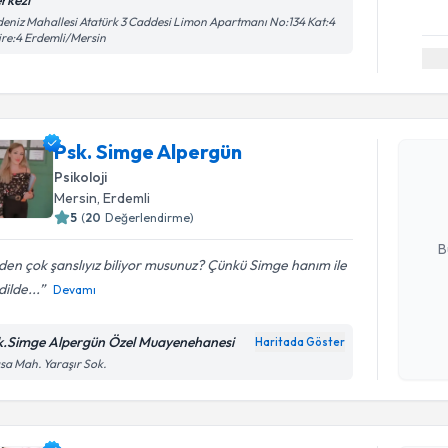
rkezi
eniz Mahallesi Atatürk 3 Caddesi Limon Apartmanı No:134 Kat:4
re:4 Erdemli/Mersin
Randevu T
Psk. Simg
Psk. Simge Alpergün
bu uzmandan
Psikoloji
posta ile bi
Mersin
, Erdemli
5
(
20
Değerlendirme)
E-posta Ad
B
en çok şanslıyız biliyor musunuz? Çünkü Simge hanım ile
ilde...
Devamı
Kişisel
okudum
k.Simge Alpergün Özel Muayenehanesi
Haritada Göster
işlenm
sa Mah. Yaraşır Sok.
Randevu T