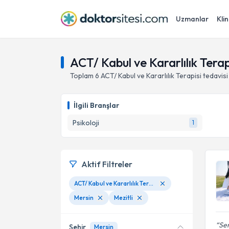
Uzmanlar
Klin
ACT/ Kabul ve Kararlılık Terapi
Toplam
6
ACT/ Kabul ve Kararlılık Terapisi
tedavis
İlgili Branşlar
Psikoloji
1
Aktif Filtreler
ACT/ Kabul ve Kararlılık Terapisi
Mersin
Mezitli
Se
Şehir
Mersin