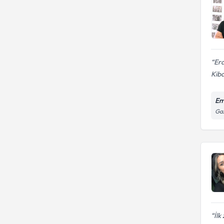
Erd
Kiba
Em
Gaz
İlk