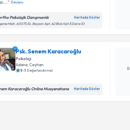
p,...
Devamı
Kişisel
okudum
rfho Psikolojik Danışmanlık
Randevu T
Haritada Göster
işlenm
eme Mah. 60075 Sk. Baysan Apt. A2 Blok Kat:3 Daire:10
Psk. Sene
Size bu uzm
hazırlandığ
Psk. Senem Karacaroğlu
Psikoloji
E-posta Ad
Adana
, Ceyhan
B
5
(
1
Değerlendirme)
nem Karacaroğlu Online Muayenehane
Haritada Göster
Kişisel
okudum
işlenm