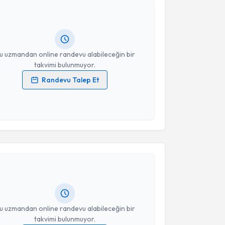
an. Erdinç Çağlayan
için randevu takvimi talebi
Size bu uzmandan randevu almanız için bir takvim
ında e-posta ile bilgilendireceğiz.
resiniz
u uzmandan online randevu alabileceğin bir
takvimi bulunmuyor.
Randevu Talep Et
 verilerimin işlenmesine ilişkin
Aydınlatma Metni
'ni
 ve kişisel verilerimin belirtilen kapsamda
esini kabul ediyorum.
akvimi Talebi
Takvim Talebini Gönder
Sultan Sevimli
için randevu takvimi talebi oluşturun.
andan randevu almanız için bir takvim
ında e-posta ile bilgilendireceğiz.
resiniz
u uzmandan online randevu alabileceğin bir
takvimi bulunmuyor.