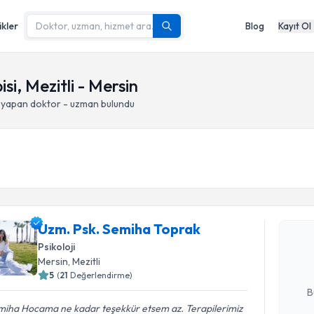
ikler
Blog
Kayıt Ol
si, Mezitli - Mersin
i yapan doktor - uzman bulundu
Randevu T
Uzm. Psk.
Uzm. Psk. Semiha Toprak
oluşturun. 
hazırlandığ
Psikoloji
Mersin
, Mezitli
E-posta Ad
5
(
21
Değerlendirme)
B
miha Hocama ne kadar teşekkür etsem az. Terapilerimiz