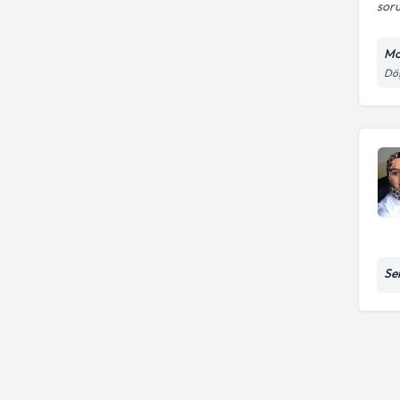
soru
Mo
Döş
Se