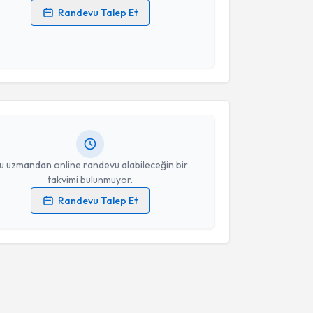
Randevu Talep Et
 verilerimin işlenmesine ilişkin
Aydınlatma Metni
'ni
 ve kişisel verilerimin belirtilen kapsamda
akvimi Talebi
esini kabul ediyorum.
m Karacaroğlu
için randevu takvimi talebi oluşturun.
Takvim Talebini Gönder
andan randevu almanız için bir takvim
ında e-posta ile bilgilendireceğiz.
resiniz
u uzmandan online randevu alabileceğin bir
takvimi bulunmuyor.
Randevu Talep Et
 verilerimin işlenmesine ilişkin
Aydınlatma Metni
'ni
 ve kişisel verilerimin belirtilen kapsamda
esini kabul ediyorum.
Takvim Talebini Gönder