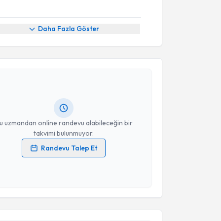
Daha Fazla Göster
akvimi Talebi
e Alpergün
için randevu takvimi talebi oluşturun. Size
 randevu almanız için bir takvim hazırlandığında e-
lgilendireceğiz.
resiniz
u uzmandan online randevu alabileceğin bir
takvimi bulunmuyor.
Randevu Talep Et
 verilerimin işlenmesine ilişkin
Aydınlatma Metni
'ni
 ve kişisel verilerimin belirtilen kapsamda
esini kabul ediyorum.
akvimi Talebi
Takvim Talebini Gönder