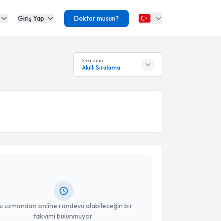
Giriş Yap
Doktor musun?
Sıralama
Akıllı Sıralama
akvimi Talebi
 Semiha Toprak
için randevu takvimi talebi
Size bu uzmandan randevu almanız için bir takvim
ında e-posta ile bilgilendireceğiz.
resiniz
u uzmandan online randevu alabileceğin bir
takvimi bulunmuyor.